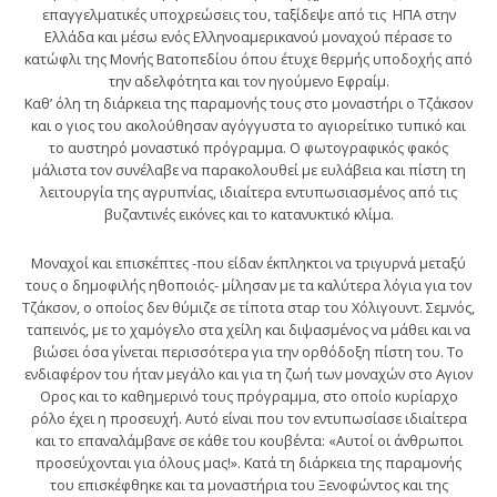
επαγγελματικές υποχρεώσεις του, ταξίδεψε από τις ΗΠΑ στην
Ελλάδα και μέσω ενός Ελληνοαμερικανού μοναχού πέρασε το
κατώφλι της Μονής Βατοπεδίου όπου έτυχε θερμής υποδοχής από
την αδελφότητα και τον ηγούμενο Εφραίμ.
Καθ’ όλη τη διάρκεια της παραμονής τους στο μοναστήρι ο Τζάκσον
και ο γιος του ακολούθησαν αγόγγυστα το αγιορείτικο τυπικό και
το αυστηρό μοναστικό πρόγραμμα. Ο φωτογραφικός φακός
μάλιστα τον συνέλαβε να παρακολουθεί με ευλάβεια και πίστη τη
λειτουργία της αγρυπνίας, ιδιαίτερα εντυπωσιασμένος από τις
βυζαντινές εικόνες και το κατανυκτικό κλίμα.
Μοναχοί και επισκέπτες -που είδαν έκπληκτοι να τριγυρνά μεταξύ
τους ο δημοφιλής ηθοποιός- μίλησαν με τα καλύτερα λόγια για τον
Τζάκσον, ο οποίος δεν θύμιζε σε τίποτα σταρ του Χόλιγουντ. Σεμνός,
ταπεινός, με το χαμόγελο στα χείλη και διψασμένος να μάθει και να
βιώσει όσα γίνεται περισσότερα για την ορθόδοξη πίστη του. Το
ενδιαφέρον του ήταν μεγάλο και για τη ζωή των μοναχών στο Αγιον
Ορος και το καθημερινό τους πρόγραμμα, στο οποίο κυρίαρχο
ρόλο έχει η προσευχή. Αυτό είναι που τον εντυπωσίασε ιδιαίτερα
και το επαναλάμβανε σε κάθε του κουβέντα: «Αυτοί οι άνθρωποι
προσεύχονται για όλους μας!». Κατά τη διάρκεια της παραμονής
του επισκέφθηκε και τα μοναστήρια του Ξενοφώντος και της