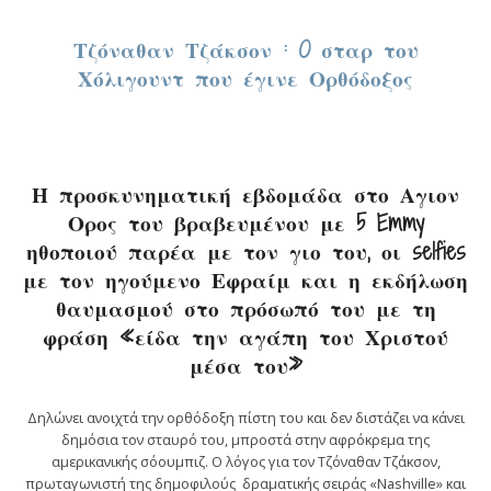
Τζόναθαν Τζάκσον : O σταρ του
Χόλιγουντ που έγινε Ορθόδοξος
Η προσκυνηματική εβδομάδα στο Αγιον
Ορος του βραβευμένου με 5 Emmy
ηθοποιού παρέα με τον γιο του, οι selfies
με τον ηγούμενο Εφραίμ και η εκδήλωση
θαυμασμού στο πρόσωπό του με τη
φράση «είδα την αγάπη του Χριστού
μέσα του»
Δηλώνει ανοιχτά την ορθόδοξη πίστη του και δεν διστάζει να κάνει
δημόσια τον σταυρό του, μπροστά στην αφρόκρεμα της
αμερικανικής σόουμπιζ. Ο λόγος για τον Τζόναθαν Τζάκσον,
πρωταγωνιστή της δημοφιλούς δραματικής σειράς «Nashville» και