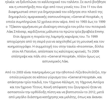
ηλικία να ξεδιπλώνει το καλλιτεχνικό του ταλέντο. Σε αυτό βοήθησε
και η υποστήριξη που είχε από τους γονείς του. Στα 11 του ένα
διαφημιστικό σποτ για δημητριακά τον οδήγησε στο πλατό της
δημοφιλούς αμερικανικής σαπουνόπερας «General Hospital», η
οποία συμπληρώνει 52 χρόνια στον αέρα. Από το 1993 έως το 1999
ο Τζάκσον ερμήνευσε με ιδιαίτερη επιτυχία τον ρόλο του πιτσιρικά
Λάκι Σπένσερ, κερδίζοντας μάλιστα τα πρώτα τρία βραβεία Emmy.
Ετσι άρχισε η πορεία της λαμπρής καριέρας του. Το 1999
αποχώρησε από τη σειρά για να ασχοληθεί με τη μουσική και τον
κινηματογράφο. Η συμμετοχή του στην ταινία «Insomnia», δίπλα
στον Αλ Πατσίνο, απέσπασε τις καλύτερες κριτικές. Το 2009
επέστρεψε και πάλι στο «General Hospital», πλέον όμως ως
αστυνομικός Λάκι.
Από το 2003 είναι παντρεμένος με την ηθοποιό Λίζα Βουλτάτζιο, την
οποία γνώρισε σε κάποιο γύρισμα του «General Hospital», και
απέκτησαν τρία παιδιά, τον 12χρονο Κέιλεμπ, τη 10χρονη Αντόρα
και τον 5χρονο Τίτους. Κοινή απόφαση του ζευγαριού ήταν να
ασπαστούν την ορθόδοξη πίστη και να βαπτιστούν το 2012, μετά
από μεγάλο διάστημα κατήχησης και μελέτης, όπως και έκαναν.