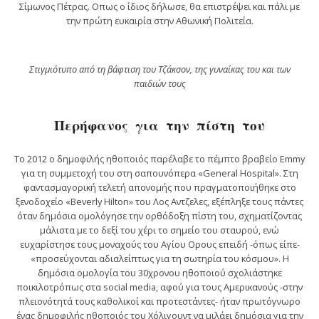
Σίμωνος Πέτρας. Οπως ο ίδιος δήλωσε, θα επιστρέψει και πάλι με
την πρώτη ευκαιρία στην Αθωνική Πολιτεία.
Στιγμιότυπο από τη βάφτιση του Τζάκσον, της γυναίκας του και των
παιδιών τους
Περήφανος για την πίστη του
Το 2012 ο δημοφιλής ηθοποιός παρέλαβε το πέμπτο βραβείο Emmy
για τη συμμετοχή του στη σαπουνόπερα «General Hospital». Στη
φαντασμαγορική τελετή απονομής που πραγματοποιήθηκε στο
ξενοδοχείο «Beverly Hilton» του Λος Αντζελες, εξέπληξε τους πάντες
όταν δημόσια ομολόγησε την ορθόδοξη πίστη του, σχηματίζοντας
μάλιστα με το δεξί του χέρι το σημείο του σταυρού, ενώ
ευχαρίστησε τους μοναχούς του Αγίου Ορους επειδή -όπως είπε-
«προσεύχονται αδιαλείπτως για τη σωτηρία του κόσμου». Η
δημόσια ομολογία του 30χρονου ηθοποιού σχολιάστηκε
ποικιλοτρόπως στα social media, αφού για τους Αμερικανούς -στην
πλειονότητά τους καθολικοί και προτεστάντες- ήταν πρωτόγνωρο
ένας δημοφιλής ηθοποιός του Χόλιγουντ να μιλάει δημόσια για την