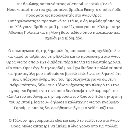
της θρυλικής σαπουνόπερας «General Hospital» (Γενικό
Νοσοκομείο) -που του χάρισε πέντε βραβεία Emmy- ο οποίος ήρθε
πρόσφατα ως προσκυνητής στο Αγιον Ορος.
Εκπληρώνοντας το προσωπικό του τάμα, ο δημοφιλής ηθοποιός
του Χόλιγουντ βρέθηκε μαζί με τον 12χρονο γιο του Κέιλεμπ στην
Αθωνική Πολιτεία και τη Μονή Βατοπεδίου όπου παρέμειναν εκεί
σχεδόν μια εβδομάδα.
Ο πρωταγωνιστής της δημοφιλούς σαπουνόπερας σχεδίαζε εδώ
και καιρό το ταξίδι του στην Ελλάδα και το προσκύνημα στο Αγιον
Ορος, για το οποίο είχε διαβάσει πάρα πολλά τα τελευταία χρόνια.
«Το Αγιον Ορος άγγιξε την καρδιά μου. Εχω διαβάσει πολλά γι’ αυτό
και ήταν μεγάλη μου επιθυμία να βρεθώ εδώ. Είναι εκπληκτικό ότι
εδώ υπάρχουν άνθρωποι που προσεύχονται για να σωθεί η
ανθρωπότητα», δήλωσε ο Τζάκσον έχοντας στο πλευρό του τον
ηγούμενο Εφραίμ, για τον οποίο δεν έκρυψε τον θαυμασμό του.
«Δίπλα του αισθάνομαι την παρουσία του Χριστού. Είδα την αγάπη
του Χριστού μέσα του», δήλωσε ο καλλιτέχνης για τον ηγούμενο
Εφραίμ, ο οποίος δεν αρνήθηκε να βγει μια selfie μαζί του.
Ο Τζάκσον προγραμμάτιζε εδώ και καιρό το ταξίδι του στο Αγιον
Ορος. Μόλις κατάφερε να ξεκλέψει λίγο χρόνο από τις πολλές