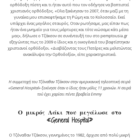
ορθόδοξη πίστη και τι ήταν αυτό που τον οδήγησε να βαπτιστεί
χριστιανός ορθόδοξος. «Ολα ξεκίνησαν το 2007, όταν μαζί με τη
γυναίκα μου επισκεφτήκαμε τη Ρώμη και το Κολοσσαίο. Εκεί
υπάρχει ένας μεγάλος σταυρός. Οταν ρωτήσαμε, μας είπαν πως
ήταν ένα μνημείο για τους μάρτυρες και τότε νιώσαμε κάτι μέσα
μας», δήλωσε ο Τζάκσον σε συνέντευξή του στο pemptousia.gr
εξηγώντας πως το 2009 ο ίδιος και η οικογένειά του βαφτίστηκαν
χριστιανοί ορθόδοξοι. «Διαβάζοντας τους Πατέρες και μελετώντας
ανακάλυψα την Ορθοδοξία», είπε χαρακτηριστικά.
Η συμμετοχή του Τζόναθαν Τζάκσον στην αμερικανική τηλεοπτική σειρά
«General Hospital» ξεκίνησε όταν ο ίδιος ήταν μόλις 11 χρονών. H σειρά
τού έχει χαρίσει πέντε βραβεία Emmy
Ο μικρός Λάκι που μεγάλωσε στο
«General Hospital»
Ο Τζόναθαν Τζάκσον, γεννημένος το 1982, άρχισε από πολύ μικρή