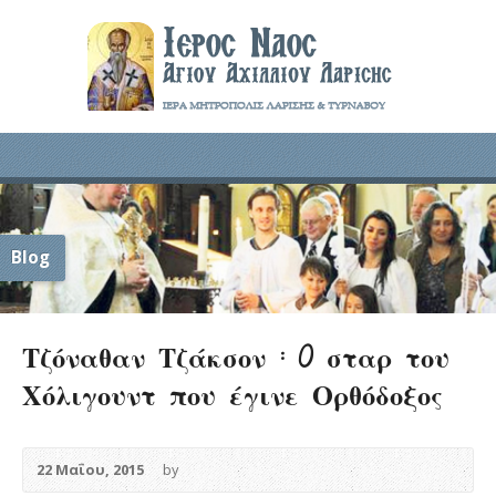
Blog
Τζόναθαν Τζάκσον : O σταρ του
Χόλιγουντ που έγινε Ορθόδοξος
22 Μαΐου, 2015
by