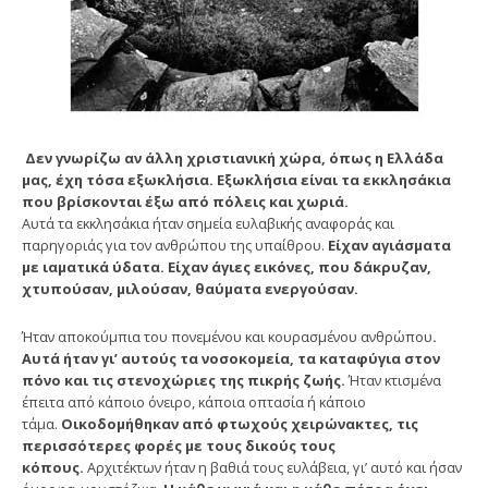
Δεν γνωρίζω αν άλλη χριστιανική χώρα, όπως η Ελλάδα
μας, έχη τόσα εξωκλήσια. Εξωκλήσια είναι τα εκκλησάκια
που βρίσκονται έξω από πόλεις και χωριά.
Αυτά τα εκκλησάκια ήταν σημεία ευλαβικής αναφοράς και
παρηγοριάς για τον ανθρώπου της υπαίθρου.
Είχαν αγιάσματα
με ιαματικά ύδατα. Είχαν άγιες εικόνες, που δάκρυζαν,
χτυπούσαν, μιλούσαν, θαύματα ενεργούσαν.
Ήταν αποκούμπια του πονεμένου και κουρασμένου ανθρώπου
.
Αυτά ήταν γι’ αυτούς τα νοσοκομεία, τα καταφύγια στον
πόνο και τις στενοχώριες της πικρής ζωής.
Ήταν κτισμένα
έπειτα από κάποιο όνειρο, κάποια οπτασία ή κάποιο
τάμα.
Οικοδομήθηκαν από φτωχούς χειρώνακτες, τις
περισσότερες φορές με τους δικούς τους
κόπους.
Αρχιτέκτων ήταν η βαθιά τους ευλάβεια, γι’ αυτό και ήσαν