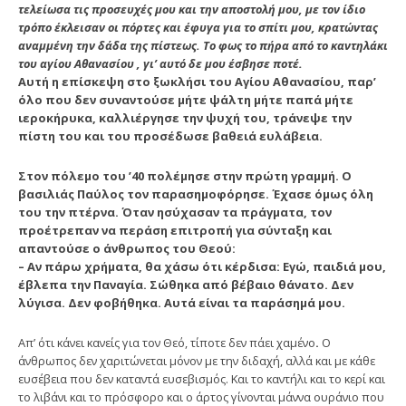
τελείωσα τις προσευχές μου και την αποστολή μου, με τον ίδιο
τρόπο έκλεισαν οι πόρτες και έφυγα για το σπίτι μου, κρατώντας
αναμμένη την δάδα της πίστεως. Το φως το πήρα από το καντηλάκι
του αγίου Αθανασίου , γι’ αυτό δε μου έσβησε ποτέ.
Αυτή η επίσκεψη στο ξωκλήσι του Αγίου Αθανασίου, παρ’
όλο που δεν συναντούσε μήτε ψάλτη μήτε παπά μήτε
ιεροκήρυκα, καλλιέργησε την ψυχή του, τράνεψε την
πίστη του και του προσέδωσε βαθειά ευλάβεια.
Στον πόλεμο του ’40 πολέμησε στην πρώτη γραμμή. Ο
βασιλιάς Παύλος τον παρασημοφόρησε. Έχασε όμως όλη
του την πτέρνα. Όταν ησύχασαν τα πράγματα, τον
προέτρεπαν να περάση επιτροπή για σύνταξη και
απαντούσε ο άνθρωπος του Θεού:
– Αν πάρω χρήματα, θα χάσω ότι κέρδισα: Εγώ, παιδιά μου,
έβλεπα την Παναγία. Σώθηκα από βέβαιο θάνατο. Δεν
λύγισα. Δεν φοβήθηκα. Αυτά είναι τα παράσημά μου.
Απ’ ότι κάνει κανείς για τον Θεό, τίποτε δεν πάει χαμένο
.
Ο
άνθρωπος δεν χαριτώνεται μόνον με την διδαχή, αλλά και με κάθε
ευσέβεια που δεν καταντά ευσεβισμός. Και το καντήλι και το κερί και
το λιβάνι και το πρόσφορο και ο άρτος γίνονται μάννα ουράνιο που