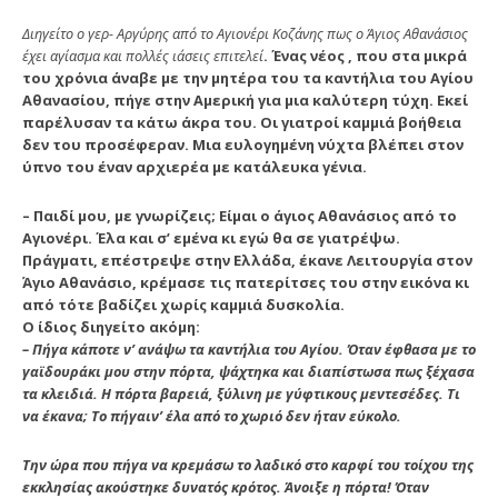
Διηγείτο ο γερ- Αργύρης από το Αγιονέρι Κοζάνης πως ο Άγιος Αθανάσιος
έχει αγίασμα και πολλές ιάσεις επιτελεί
. Ένας νέος , που στα μικρά
του χρόνια άναβε με την μητέρα του τα καντήλια του Αγίου
Αθανασίου, πήγε στην Αμερική για μια καλύτερη τύχη. Εκεί
παρέλυσαν τα κάτω άκρα του. Οι γιατροί καμμιά βοήθεια
δεν του προσέφεραν. Μια ευλογημένη νύχτα βλέπει στον
ύπνο του έναν αρχιερέα με κατάλευκα γένια.
– Παιδί μου, με γνωρίζεις; Είμαι ο άγιος Αθανάσιος από το
Αγιονέρι. Έλα και σ’ εμένα κι εγώ θα σε γιατρέψω.
Πράγματι, επέστρεψε στην Ελλάδα, έκανε Λειτουργία στον
Άγιο Αθανάσιο, κρέμασε τις πατερίτσες του στην εικόνα κι
από τότε βαδίζει χωρίς καμμιά δυσκολία.
Ο ίδιος διηγείτο ακόμη:
– Πήγα κάποτε ν’ ανάψω τα καντήλια του Αγίου. Όταν έφθασα με το
γαϊδουράκι μου στην πόρτα, ψάχτηκα και διαπίστωσα πως ξέχασα
τα κλειδιά. Η πόρτα βαρειά, ξύλινη με γύφτικους μεντεσέδες. Τι
να έκανα; Το πήγαιν’ έλα από το χωριό δεν ήταν εύκολο.
Την ώρα που πήγα να κρεμάσω το λαδικό στο καρφί του τοίχου της
εκκλησίας ακούστηκε δυνατός κρότος. Άνοιξε η πόρτα! Όταν