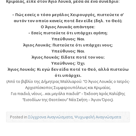
Κριμαίας, είπε στον Άγιο Λουκά, μέσα σε ένα συνέδριο:
– Πώς εσείς ο τόσο μεγάλος Χειρουργός, πιστεύετε σ’
αυτόν τον οποίο κανείς ποτέ δεν είδε (δηλ. το Θεό);
Ο Άγιος Λουκάς απάντησε:
– Εσείς πιστεύετε ότι υπάρχει αγάπη;
Υπεύθυνος: Ναι
Άγιος Λουκάς: Πιστεύετε ότι υπάρχει νους;
Υπεύθυνος: Ναι
Άγιος Λουκάς: Είδατε ποτέ τον νου;
Υπεύθυνος: Όχι
Άγιος Λουκάς: Κι εγώ δεν είδα ποτέ το Θεό, αλλά πιστεύω
ότι υπάρχει.
(Από το βιβλίο της Δήμητρας Μαλλιαρού: ”Ο Άγιος Λουκάς ο Ιατρός-
Αρχιεπίσκοπος Συμφερουπόλεως και Κριμαίας.
Για παιδιά, νέους…και μεγάλα παιδιά!” – Έκδοση Ιεράς Καλύβης
”Εισοδίων της Θεοτόκου” Νέα Σκήτη – Άγιον Όρος).
Posted in
Σύγχρονα Αναγνώσματα
,
Ψυχωφελή Αναγνώσματα