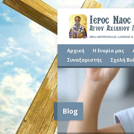
Αρχική
Η Ενορία μας
Συναξαριστής
Σχολή Βυ
Blog