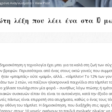
χρονα Αναγνώσματα
>
View Post
τη λέξη που λέει ένα στα 10 μ
δημοσκόπηση η τεχνολογία έχει μπει για τα καλά στη ζωή των σύγ
των βρεφών. Περισσότεροι από ένας στους οκτώ γονείς που συμμε
ν ήταν «μπαμπάς» ούτε «μαμά», αλλά… «τάμπλετ»! Το 12% των γο
κάτω των 2 ετών, να παίζουν ηλεκτρονικά παιχνίδια στα τάμπλετ τ
ς το χάλασε τουλάχιστον μία φορά – συνήθως λόγω πτώσης ή εμέτο
ακών συσκευών είπαν ότι είναι το αυτοκίνητο, κατά την έξοδο α
ονείς πάντως είναι επιρρεπή στα ατυχήματα, καθώς ο ένας τους τ
ην οθόνη του τάμπλετ. Η δημοσκόπηση, που διεξήχθη στις αρχές Ι
έσσερις στους 10 γονείς αφήνουν τα παιδιά σχολικής ηλικίας να