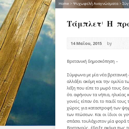
Home
>
Ψυχωφελή Αναγνώσματα
>
Σύγ
Τάμπλετ: Η πρώ
14 Μαΐου, 2015
by
Βρετανική δημοσκόπηση –
Σύμφωνα με μία νέα βρετανική 
αλλάξει ακόμη και την ομιλία 
λέξη που είπε το μωρό τους δε
ότι αφήνουν τα νήπια, ηλικίας 
γονείς είπαν ότι το παιδί του
χώρος για καταστροφή των ψηφι
των πτώσεων. Και οι ίδιοι οι γ
σπάσει τουλάχιστον μία φορά τ
Βρετανούς, έδειξε ακόμα πως τ