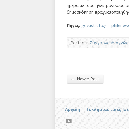
ημέρα με τους ηλεκτρονικούς υπ
δημοσκόπηση πραγματοποιήθηκε 
Πηγές:
govastileto.g
r –
philenew
Posted in
Σύγχρονα Αναγνώσ
←
Newer Post
Αρχική
Εκκλησιαστικές Ισ