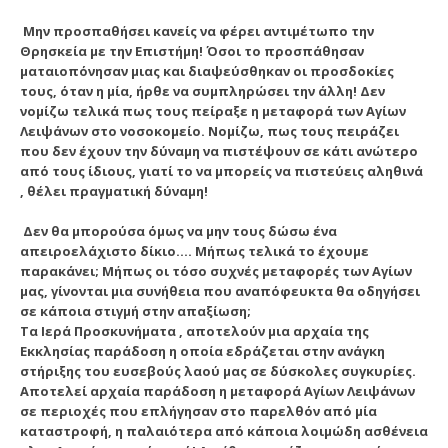
Μην προσπαθήσει κανείς να φέρει αντιμέτωπο την
Θρησκεία με την Επιστήμη! Όσοι το προσπάθησαν
ματαιοπόνησαν μιας και διαψεύσθηκαν οι προσδοκίες
τους, όταν η μία, ήρθε να συμπληρώσει την άλλη! Δεν
νομίζω τελικά πως τους πείραξε η μεταφορά των Αγίων
Λειψάνων στο νοσοκομείο. Νομίζω, πως τους πειράζει
που δεν έχουν την δύναμη να πιστέψουν σε κάτι ανώτερο
από τους ίδιους, γιατί το να μπορείς να πιστεύεις αληθινά
, θέλει πραγματική δύναμη!
Δεν θα μπορούσα όμως να μην τους δώσω ένα
απειροελάχιστο δίκιο…. Μήπως τελικά το έχουμε
παρακάνει; Μήπως οι τόσο συχνές μεταφορές των Αγίων
μας, γίνονται μια συνήθεια που αναπόφευκτα θα οδηγήσει
σε κάποια στιγμή στην απαξίωση;
Τα Ιερά Προσκυνήματα , αποτελούν μια αρχαία της
Εκκλησίας παράδοση η οποία εδράζεται στην ανάγκη
στήριξης του ευσεβούς λαού μας σε δύσκολες συγκυρίες.
Αποτελεί αρχαία παράδοση η μεταφορά Αγίων Λειψάνων
σε περιοχές που επλήγησαν στο παρελθόν από μία
καταστροφή, η παλαιότερα από κάποια λοιμώδη ασθένεια