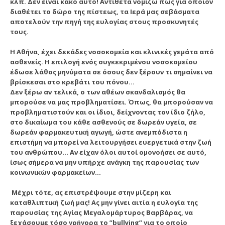
κλπ. Δεν είναι κακό αυτό! Αντίθετα νομίζω πως για όποιον
διαθέτει το δώρο της πίστεως, τα Ιερά μας σεβάσματα
αποτελούν την πηγή της ευλογίας στους προσκυνητές
τους.
Η Αθήνα, έχει δεκάδες νοσοκομεία και κλινικές γεμάτα από
ασθενείς. Η επιλογή ενός συγκεκριμένου νοσοκομείου
έδωσε λάθος μηνύματα σε όσους δεν ξέρουν τι σημαίνει να
βρίσκεσαι στο κρεβάτι του πόνου…
Δεν ξέρω αν τελικά, ο των αθέων σκανδαλισμός θα
μπορούσε να μας προβληματίσει. Όπως, θα μπορούσαν να
προβληματιστούν και οι ίδιοι, δείχνοντας τον ίδιο ζήλο,
στο δικαίωμα του κάθε ασθενούς σε δωρεάν υγεία, σε
δωρεάν φαρμακευτική αγωγή, ώστε ανεμπόδιστα η
επιστήμη να μπορεί να λειτουργήσει ευεργετικά στην ζωή
του ανθρώπου… Αν είχαν όλοι αυτοί ομονοήσει σε αυτό,
ίσως σήμερα να μην υπήρχε ανάγκη της παρουσίας των
κοινωνικών φαρμακείων…
Μέχρι τότε, ας επιστρέψουμε στην μίζερη και
καταθλιπτική ζωή μας! Ας μην γίνει αιτία η ευλογία της
παρουσίας της Αγίας Μεγαλομάρτυρος Βαρβάρας, να
ξεχάσουμε τόσο γρήγορα το ”bullying” για το οποίο