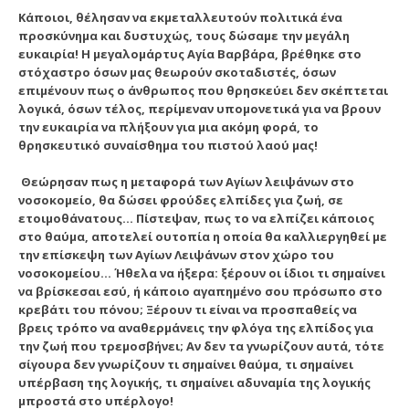
Κάποιοι, θέλησαν να εκμεταλλευτούν πολιτικά ένα
προσκύνημα και δυστυχώς, τους δώσαμε την μεγάλη
ευκαιρία! Η μεγαλομάρτυς Αγία Βαρβάρα, βρέθηκε στο
στόχαστρο όσων μας θεωρούν σκοταδιστές, όσων
επιμένουν πως ο άνθρωπος που θρησκεύει δεν σκέπτεται
λογικά, όσων τέλος, περίμεναν υπομονετικά για να βρουν
την ευκαιρία να πλήξουν για μια ακόμη φορά, το
θρησκευτικό συναίσθημα του πιστού λαού μας!
Θεώρησαν πως η μεταφορά των Αγίων λειψάνων στο
νοσοκομείο, θα δώσει φρούδες ελπίδες για ζωή, σε
ετοιμοθάνατους… Πίστεψαν, πως το να ελπίζει κάποιος
στο θαύμα, αποτελεί ουτοπία η οποία θα καλλιεργηθεί με
την επίσκεψη των Αγίων Λειψάνων στον χώρο του
νοσοκομείου… Ήθελα να ήξερα: ξέρουν οι ίδιοι τι σημαίνει
να βρίσκεσαι εσύ, ή κάποιο αγαπημένο σου πρόσωπο στο
κρεβάτι του πόνου; Ξέρουν τι είναι να προσπαθείς να
βρεις τρόπο να αναθερμάνεις την φλόγα της ελπίδος για
την ζωή που τρεμοσβήνει; Αν δεν τα γνωρίζουν αυτά, τότε
σίγουρα δεν γνωρίζουν τι σημαίνει θαύμα, τι σημαίνει
υπέρβαση της λογικής, τι σημαίνει αδυναμία της λογικής
μπροστά στο υπέρλογο!