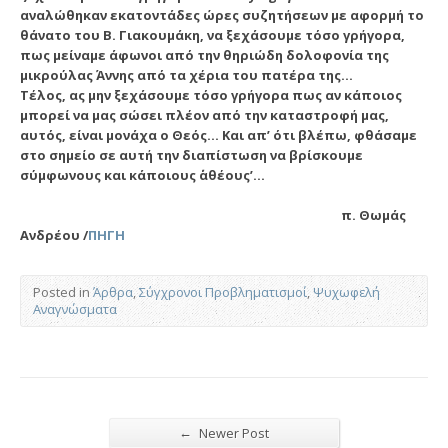
αναλώθηκαν εκατοντάδες ώρες συζητήσεων με αφορμή το
θάνατο του Β. Γιακουμάκη, να ξεχάσουμε τόσο γρήγορα,
πως μείναμε άφωνοι από την θηριώδη δολοφονία της
μικρούλας Άννης από τα χέρια του πατέρα της…
Τέλος, ας μην ξεχάσουμε τόσο γρήγορα πως αν κάποιος
μπορεί να μας σώσει πλέον από την καταστροφή μας,
αυτός, είναι μονάχα ο Θεός… Και απ’ ότι βλέπω, φθάσαμε
στο σημείο σε αυτή την διαπίστωση να βρίσκουμε
σύμφωνους και κάποιους ΄΄αθέους’…
π. Θωμάς
Ανδρέου /
ΠΗΓΗ
Posted in
Άρθρα
,
Σύγχρονοι Προβληματισμοί
,
Ψυχωφελή
Αναγνώσματα
←
Newer Post