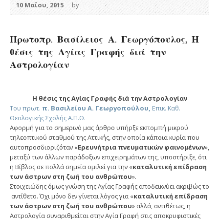
10 Μαΐου, 2015
by
Πρωτοπρ. Βασίλειος Α. Γεωργόπουλος, Η
θέσις της Αγίας Γραφής διά την
Αστρολογίαν
Η θέσις της Αγίας Γραφής διά την Αστρολογίαν
Του πρωτ.
π. Βασιλείου Α. Γεωργοπούλου,
Επικ. Καθ.
Θεολογικής Σχολής Α.Π.Θ.
Αφορμή για το σημερινό μας άρθρο υπήρξε εκπομπή μικρού
τηλεοπτικού σταθμού της Αττικής, στην οποία κάποια κυρία που
αυτοπροσδιοριζόταν «
Ερευνήτρια πνευματικών φαινομένων
»,
μεταξύ των άλλων παράδοξων επιχειρημάτων της, υποστήριξε, ότι
η Βίβλος σε πολλά σημεία ομιλεί για την «
καταλυτική επίδραση
των άστρων στη ζωή του ανθρώπου
».
Στοιχειώδης όμως γνώση της Αγίας Γραφής αποδεικνύει ακριβώς το
αντίθετο. Όχι μόνο δεν γίνεται λόγος για «
καταλυτική επίδραση
των άστρων στη ζωή του ανθρώπου
» αλλά, αντιθέτως, η
Αστρολογία συναριθμείται στην Αγία Γραφή στις αποκρυφιστικές