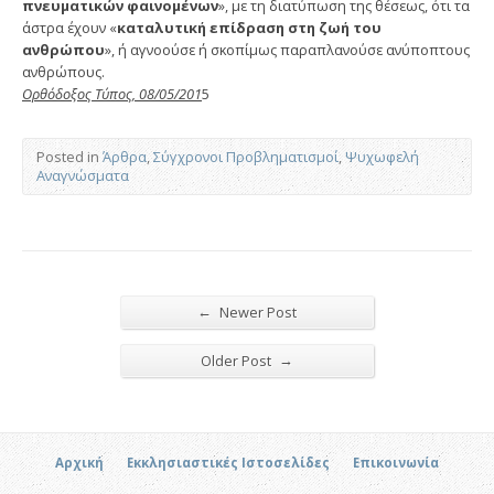
πνευματικών φαινομένων
», με τη διατύπωση της θέσεως, ότι τα
άστρα έχουν «
καταλυτική επίδραση στη ζωή του
ανθρώπου
», ή αγνοούσε ή σκοπίμως παραπλανούσε ανύποπτους
ανθρώπους.
Ορθόδοξος Τύπος, 08/05/201
5
Posted in
Άρθρα
,
Σύγχρονοι Προβληματισμοί
,
Ψυχωφελή
Αναγνώσματα
←
Newer Post
→
Older Post
Αρχική
Εκκλησιαστικές Ιστοσελίδες
Επικοινωνία