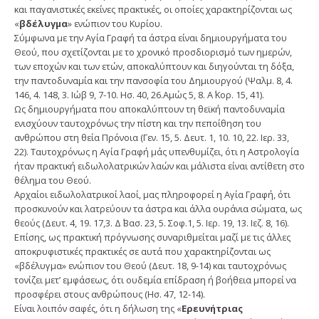
και παγανιστικές εκείνες πρακτικές, οι οποίες χαρακτηρίζονται ως
«
βδέλυγμα
» ενώπιον του Κυρίου.
Σύμφωνα με την Αγία Γραφή τα άστρα είναι δημιουργήματα του
Θεού, που σχετίζονται με το χρονικό προσδιορισμό των ημερών,
των εποχών και των ετών, αποκαλύπτουν και διηγούνται τη δόξα,
την παντοδυναμία και την πανσοφία του Δημιουργού (Ψαλμ. 8, 4.
146, 4. 148, 3. Ιώβ 9, 7-10. Ησ. 40, 26.Αμώς 5, 8. Α΄ Κορ. 15, 41).
Ως δημιουργήματα που αποκαλύπτουν τη θεϊκή παντοδυναμία
ενισχύουν ταυτοχρόνως την πίστη και την πεποίθηση του
ανθρώπου στη θεία Πρόνοια (Γεν. 15, 5. Δευτ. 1, 10. 10, 22. Ιερ. 33,
22). Ταυτοχρόνως η Αγία Γραφή μάς υπενθυμίζει, ότι η Αστρολογία
ήταν πρακτική ειδωλολατρικών λαών και μάλιστα είναι αντίθετη στο
θέλημα του Θεού.
Αρχαίοι ειδωλολατρικοί λαοί, μας πληροφορεί η Αγία Γραφή, ότι
προσκυνούν και λατρεύουν τα άστρα και άλλα ουράνια σώματα, ως
θεούς (Δευτ. 4, 19. 17,3. Δ΄ Βασ. 23, 5. Σοφ.1, 5. Ιερ. 19, 13. Ιεζ. 8, 16).
Επίσης, ως πρακτική πρόγνωσης συναριθμείται μαζί με τις άλλες
αποκρυφιστικές πρακτικές σε αυτά που χαρακτηρίζονται ως
«βδέλυγμα» ενώπιον του Θεού (Δευτ. 18, 9-14) και ταυτοχρόνως
τονίζει μετʼ εμφάσεως, ότι ουδεμία επίδραση ή βοήθεια μπορεί να
προσφέρει στους ανθρώπους (Ησ. 47, 12-14).
Είναι λοιπόν σαφές, ότι η δήλωση της «
Ερευνήτριας