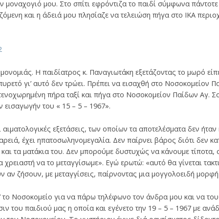
ν μοναχογιό μου. Στο σπίτι εφρόντιζα το παιδί σύμφωνα πάντοτε 
ζόμενη και η άδειά μου πλησίαζε να τελειώση πήγα στο ΙΚΑ περ
μονομιάς. Η παιδίατρος κ. Παναγιωτάκη εξετάζοντας το μωρό είπε
πυρετό γι’ αυτό δεν τρώει. Πρέπει να εισαχθή στο Νοσοκομείον Π
Στενοχωρημένη πήρα ταξί και πήγα στο Νοσοκομείον Παίδων Αγ. Σο
 εισαγωγήν του « 15 – 5 – 1967».
 αιματολογικές εξετάσεις, των οποίων τα αποτελέσματα δεν ήταν
 βαρειά, έχει ηπατοσωληνομεγαλία. Δεν παίρνει βάρος διότι δεν κα
ι και τα ματάκια του. Δεν μπορούμε δυστυχώς να κάνουμε τίποτα, 
 χρειαστή να το μεταγγίσωμε». Εγώ ερωτώ: «αυτό θα γίνεται τακτι
ν αν ζήσουν, με μεταγγίσεις, παίρνοντας μια μογγολοειδή μορφή
 το Νοσοκομείο για να πάρω τηλέφωνο τον άνδρα μου και να του
ν του παιδιού μας η οποία και εγένετο την 19 – 5 – 1967 με ανά