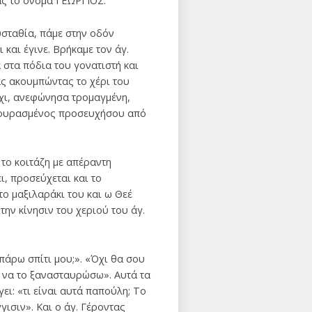
ας το όνομα ΓΕΩΡΓΙΟΣ.
υσταθία, πάμε στην οδόν
και έγινε. Βρήκαμε τον άγ.
 στα πόδια του γονατιστή και
ς ακουμπώντας το χέρι του
όχι, ανεφώνησα τρομαγμένη,
ι κουρασμένος προσευχήσου από
το κοιτάζη με απέραντη
ι, προσεύχεται και το
το μαξιλαράκι του και ω Θεέ
την κίνησιν του χεριού του άγ.
πάρω σπίτι μου;». «Όχι θα σου
ω να το ξανασταυρώσω». Αυτά τα
ι: «τι είναι αυτά παπούλη; Το
γισιν». Και ο άγ. Γέροντας