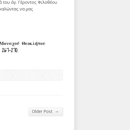
ά του άγ. Γέροντος Φιλοθέου
καλώντας να μας
. Μοναχού Θεοκλήτου
267-270.
→
Older Post