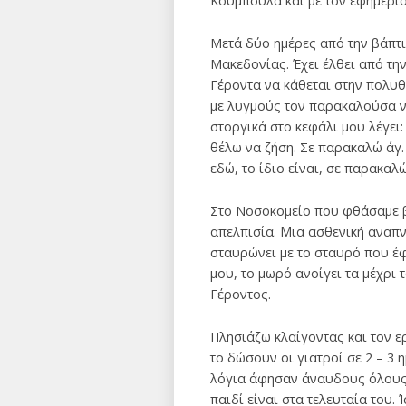
Κούμπουλα και με τον εφημέριο
Μετά δύο ημέρες από την βάπτισ
Μακεδονίας. Έχει έλθει από τη
Γέροντα να κάθεται στην πολυθ
με λυγμούς τον παρακαλούσα ν
στοργικά στο κεφάλι μου λέγει
θέλω να ζήση. Σε παρακαλώ άγ.
εδώ, το ίδιο είναι, σε παρακαλ
Στο Νοσοκομείο που φθάσαμε βρ
απελπισία. Μια ασθενική αναπνο
σταυρώνει με το σταυρό που έφ
μου, το μωρό ανοίγει τα μέχρι 
Γέροντος.
Πλησιάζω κλαίγοντας και τον ε
το δώσουν οι γιατροί σε 2 – 3
λόγια άφησαν άναυδους όλους ό
παιδί είναι στα τελευταία του.