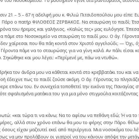
ν του Νοσοκομείου. Το μυστήριον έγινε διά ραντίσματος δίδοντ
ιν 21 – 5 – 67 η αδελφή μου κ. Φιλιώ Πιτσιδοπούλου μου είπε: Ε
ν Πάρο ο πατήρ ΦΙΛΟΘΕΟΣ ΖΕΡΒΑΚΟΣ. Να σταυρώση το παιδί; Έτσι 
ρόνα του ήρεμος και γαλήνιος. «Καλώς τες» μας ευλόγησε. Έπεσα
α πάμε στο Νοσοκομείο να σταυρώση το παιδί μου. Ο άγ. Γέροντα
: δεν χαίρεσαι που θα πάη κοντά στον Χριστό αγγελούδι; — Όχι, 
 Γέροντα πάμε να το σταυρώσης για να γίνη καλά. Αν πάλι είσα
ώ. Σηκώθηκε και μου λέγει: «Περίμενέ με, πάω να ντυθώ».
ήκα τον άνδρα μου να κάθεται κοντά στο κρεββατάκι του και να 
ή έδειχνε πως το παιδί ζούσε ακόμη. Ο άγ. Γέροντας το πλησιάζε
ερε επάνω του. Εν συνεχεία τοποθετεί την εικόνα της Παναγίας σ
τότε σφαλισμένα ματάκια του για μια μόνο στιγμούλα κοιτάζοντας 
ρωτώ: «και τώρα τι να κάνω; Να το αφίσω να πεθάνη εδώ; Ή να το 
 ημέρες, αλλά στον χρόνο επάνω θα μου το φέρης στην Πάρο. θέλ
σους είχαν μαζευτεί εκεί από περιέργεια. Μια νοσοκόμα του λέγε
 Ίσως να μην προλάβουν οι γιατροί να του κάνουν απόψε την μετάγ