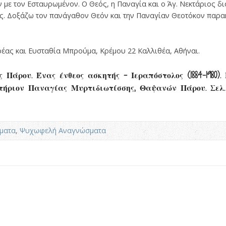
με τον Εσταυρωμένον. Ο Θεός, η Παναγία και ο Άγ. Νεκτάριος δι
ς. Δοξάζω τον πανάγαθον Θεόν και την Παναγίαν Θεοτόκον παρα
ρέας και Ευσταθία Μπρούμα, Κρέμου 22 Καλλιθέα, Αθήναι.
 Πάρου. Ένας ένθεος ασκητής – Ιεραπόστολος (1884-1980)
τήριον Παναγίας Μυρτιδιωτίσσης, Θαψανών Πάρου. Σελ. 
ματα
,
Ψυχωφελή Αναγνώσματα