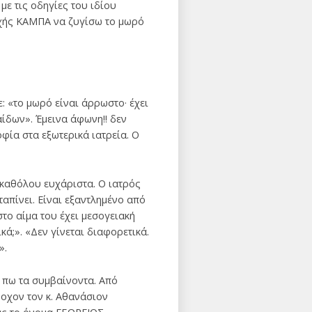
με τις οδηγίες του ιδίου
ιοχής ΚΑΜΠΑ να ζυγίσω το μωρό
: «το μωρό είναι άρρωστο· έχει
αίδων». Έμεινα άφωνη!! δεν
φία στα εξωτερικά ιατρεία. Ο
 καθόλου ευχάριστα. Ο ιατρός
ταπίνει. Είναι εξαντλημένο από
στο αίμα του έχει μεσογειακή
κά;». «Δεν γίνεται διαφορετικά.
».
 πω τα συμβαίνοντα. Από
δοχον τον κ. Αθανάσιον