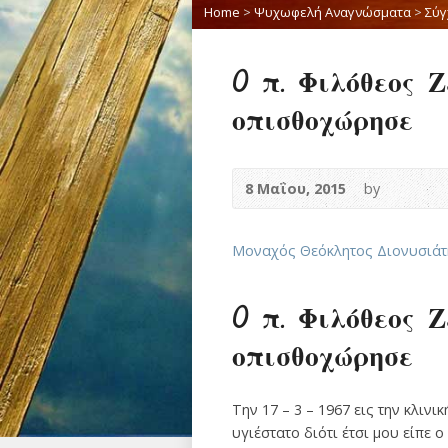
Home
>
Ψυχωφελή Αναγνώσματα
>
Σύγ
O π. Φιλόθεος 
οπισθοχώρησε
8 Μαΐου, 2015
by
Μοναχός Θεόκλητος Διονυσιάτ
O π. Φιλόθεος 
οπισθοχώρησε
Την 17 – 3 – 1967 εις την κλιν
υγιέστατο διότι έτσι μου είπε 