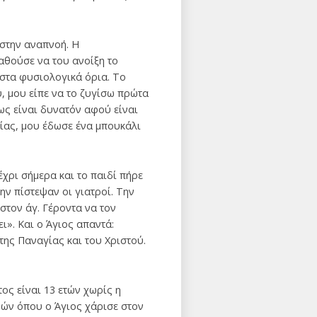
 στην αναπνοή. Η
αθούσε να του ανοίξη το
ι στα φυσιολογικά όρια. Το
υ, μου είπε να το ζυγίσω πρώτα
Πως είναι δυνατόν αφού είναι
είας, μου έδωσε ένα μπουκάλι
έχρι σήμερα και το παιδί πήρε
ην πίστεψαν οι γιατροί. Την
στον άγ. Γέροντα να τον
ι». Και ο Άγιος απαντά:
της Παναγίας και του Χριστού.
ς είναι 13 ετών χωρίς η
νών όπου ο Άγιος χάρισε στον