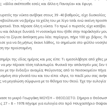
: «άλλα σκέπτεσθε εσείς και άλλα η Παναγία» και έφυγε.
πυρετός την νύκτα ανέβηκε στους 39 -40 βαθμούς, είχε δυσκολίες
εβούλευσε να βρέχω τα χείλη του με λίγο τσάι ενώ εκείνη προσπ
υρετικό. Έτσι πέρασε όλη η νύκτα. Το πρωί ο πυρετός είχε κατέβε
του και έκλαιγε δυνατά. Η νοσοκόμα που ήλθε στην παράκλησίν μο
Αφού το ζύγισε έκπληκτη μου λέει: περίεργο, πήρε 100 γρ. βάρος. 
ύγισε για να δη μήπως έκανε λάθος, το σημείωσε στο φύλλο νοσηλ
ση την προϊσταμένη.
σημέρι της ιδίας ημέρας και μας είπε: Τι εμεσολάβησε από χθες μ
 να μην πέρασε τόση ταλαιπωρία. Φυσικά την απάντησίν μας δεν τ
ον με την ένδειξιν αναιμία; Φεύγοντας από το Νοσοκομείον πήγα 
ένη στα γόνατά του και του είπα: «Άγιε, το παιδί μου σας ανήκε
ς να μεγαλώση σύμφωνα με το θέλημα του Θεού. Έχε την ευλογία 
νόμασε το μικρό Γεωργάκη ΜΩΥΣΗ – ΘΕΟΣΩΣΤΟ. Σήμερα ο Θεόσωστο
τις 27 – 8 – 1978 πήγαμε για ευλογία στο Ιερό Ησυχαστήριο Θαψα