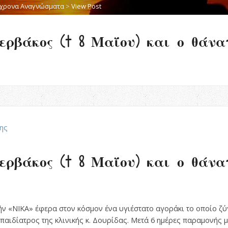
χρονα Αναγνώσματα
>
View Post
Ζερβάκος († 8 Μαΐου) και ο θάνα
ης
Ζερβάκος († 8 Μαΐου) και ο θάνα
ικήν «ΝΙΚΑ» έφερα στον κόσμον ένα υγιέστατο αγοράκι το οποίο ζύ
ο παιδίατρος της κλινικής κ. Δουρίδας. Μετά 6 ημέρες παραμονής 