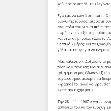
κούνησε το κεφάλι του λέγοντας
Εγώ έμεινα κοντά στο παιδί. Ο 
διανυκτερεύουσα ιατρός με συν
στοματάκι του για να πιή αντιπ
μωρό είχε ανοίξει τα ματάκια 
και μετά αν μπορείς τάϊσέ το. 
νηστικό 2 μέρες; Και το ξαναζ
γάλα και έφυγε για να ενημερώ
Μας κάλεσε ο κ. Δοξιάδης το με
τόση καλυτέρευση; Μοιάζει σαν
τρίτη ημέρα μας έδωσαν εξιτήρι
ευχαριστήσω, ακούμπησα δακρυσμ
«κράτησέ το, αλλά να φροντίση
Έχετε την ευχήν μου».
Την 28 – 11 – 1967 ο Άγιος ο
ασθένειά του να τον ενοχλή. Σ