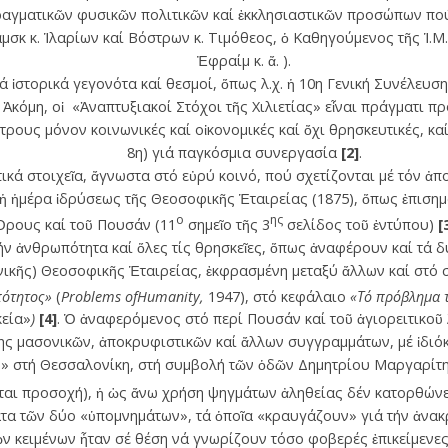
αγματικῶν φυσικῶν πολιτικῶν καί ἐκκλησιαστικῶν προσώπων πού 
σκ κ. Ἱλαρίων καί Βόστρων κ. Τιμόθεος, ὁ Καθηγούμενος τῆς Ἱ.Μ
Ἐφραίμ κ. ἄ. ).
 ἱστορικά γεγονότα καί θεσμοί, ὅπως λ.χ. ἡ 10η Γενική Συνέλευ
κόμη, οἱ «Ἀναπτυξιακοί Στόχοι τῆς Χιλιετίας» εἶναι πράγματι πρό
έτρους μόνον κοινωνικές καί οἰκονομικές καί ὄχι θρησκευτικές, καί
8η) γιά παγκόσμια συνεργασία
[2]
.
κά στοιχεῖα, ἄγνωστα στό εὐρύ κοινό, πού σχετίζονται μέ τόν ἀπο
ἡ ἡμέρα ἱδρύσεως τῆς Θεοσοφικῆς Ἑταιρείας (1875), ὅπως ἐπισημ
ο
ης
Ὄρους καί τοῦ Πουσάν (11
σημεῖο τῆς 3
σελίδος τοῦ ἐντύπου)
[
ήν ἀνθρωπότητα καί ὅλες τίς θρησκεῖες, ὅπως ἀναφέρουν καί τά δ
νικῆς) Θεοσοφικῆς Ἑταιρείας, ἐκφρασμένη μεταξύ ἄλλων καί στό σ
ότητος»
(
Problems
ofHumanity,
1947), στό κεφάλαιο
«Τό πρόβλημα 
εία»
)
[4]
. Ὁ ἀναφερόμενος στό περί Πουσάν καί τοῦ ἁγιορειτικοῦ
της μασονικῶν, ἀποκρυφιστικῶν καί ἄλλων συγγραμμάτων, μέ ἰδιό
ς» στή Θεσσαλονίκη, στή συμβολή τῶν ὁδῶν Δημητρίου Μαργαρίτη
εται προσοχή), ἡ ὡς ἄνω χρήση ψηγμάτων ἀληθείας δέν κατορθώνε
ατα τῶν δύο «ὑπομνημάτων», τά ὁποῖα «κραυγάζουν» γιά τήν ἀνακρ
ῶν κειμένων ἦταν σέ θέση νά γνωρίζουν τόσο φοβερές ἐπικείμενες