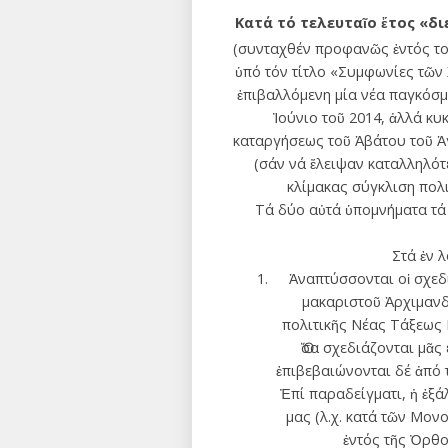
Κατά τό τελευταῖο ἔτος «δ
(συνταχθέν προφανῶς ἐντός τοῦ
ὑπό τόν τίτλο «Συμφωνίες τῶν 
ἐπιβαλλόμενη μία νέα παγκόσμ
Ἰούνιο τοῦ 2014, ἀλλά κ
καταργήσεως τοῦ Ἀβάτου τοῦ Ἁγ
(σάν νά ἔλειψαν καταλληλότ
κλίμακας σύγκλιση πολ
Τά δύο αὐτά ὑπομνήματα τά 
Στά ἐν 
Ἀναπτύσσονται οἱ σχεδι
μακαριστοῦ Ἀρχιμανδ
πολιτικῆς Νέας Τάξεως 
Ὅσα σχεδιάζονται μᾶς
ἐπιβεβαιώνονται δέ ἀπό 
Ἐπί παραδείγματι, ἠ ἐξά
μας (λ.χ. κατά τῶν Μο
ἐντός τῆς Ὀρθο