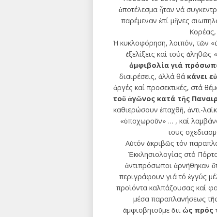
ἀποτέλεσμα ἦταν νά συγκεντρ
παρέμεναν ἐπί μῆνες σιωπηλ
Κορέας
Ἡ κυκλοφόρηση, λοιπόν, τῶν «
ἐξελίξεις καί τούς ἀληθῶς
ἀμφιβολία γιά πρόσωπα
διαιρέσεις, ἀλλά θά
κάνει ε
ἀργές καί προσεκτικές, στά θέ
τοῦ ἀγῶνος κατά τῆς Παναι
καθιερώσουν ἐπαχθῆ, ἀντι-λαϊκ
«ὑποχωροῦν» … , καί λαμβάνο
τους σχεδιασμό
Αὐτόν ἀκριβῶς τόν παραπλ
Ἐκκλησιολογίας στό Πόρτο
ἀντιπρόσωποι ἀρνήθηκαν ὅτι
περιγράφουν γιά τό ἐγγύς μέλ
προϊόντα καλπάζουσας καί φα
μέσα παραπλανήσεως τῆς 
ἀμφισβητοῦμε ὅτι
ὡς πρός 