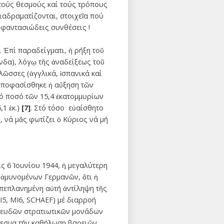
τούς θεσμούς καί τούς τρόπους
αδραματίζονται, στοιχεῖα πού
 φαντασιώδεις συνθέσεις !
. Ἐπί παραδείγματι, ἡ ρήξη τοῦ
δα), λόγῳ τῆς ἀναδείξεως τοῦ
λῶσσες (ἀγγλικά, ἱσπανικά καί
 ἀποφασίσθηκε ἡ αὔξηση τῶν
ό ποσό τῶν 15,4 ἑκατομμυρίων
,1 ἑκ.)
[7]
. Στό τόσο εὐαίσθητο
 νά μᾶς φωτίζει ὁ Κύριος νά μή
 6 Ἰουνίου 1944, ἡ μεγαλύτερη
 ἀμυνομένων Γερμανῶν, ὅτι ἡ
 πεπλανημένη αὐτή ἀντίληψη τῆς
Ι5, ΜΙ6, SCHAEF) μέ διαρροή
 ψευδῶν στρατιωτικῶν μονάδων
έλεσμα τήν καθήλωση βαρειῶν