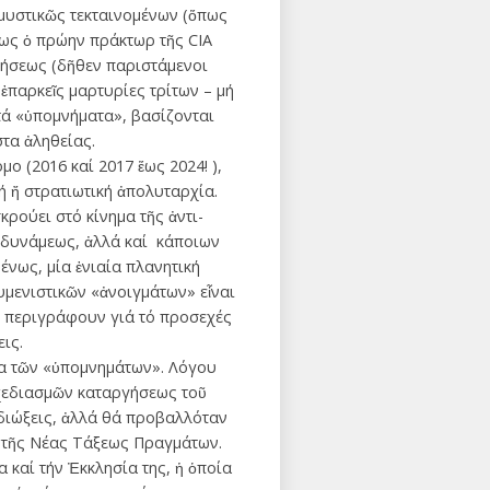
μυστικῶς τεκταινομένων (ὅπως
πως ὁ πρώην πράκτωρ τῆς CIA
ιήσεως (δῆθεν παριστάμενοι
παρκεῖς μαρτυρίες τρίτων – μή
τά «ὑπομνήματα», βασίζονται
τα ἀληθείας.
ο (2016 καί 2017 ἕως 2024! ),
ή ἤ στρατιωτική ἀπολυταρχία.
κρούει στό κίνημα τῆς ἀντι-
ρδυνάμεως, ἀλλά καί κάποιων
ένως, μία ἑνιαία πλανητική
υμενιστικῶν «ἀνοιγμάτων» εἶναι
» περιγράφουν γιά τό προσεχές
ις.
ία τῶν «ὑπομνημάτων». Λόγου
σχεδιασμῶν καταργήσεως τοῦ
υ διώξεις, ἀλλά θά προβαλλόταν
ς τῆς Νέας Τάξεως Πραγμάτων.
 καί τήν Ἐκκλησία της, ἡ ὁποία