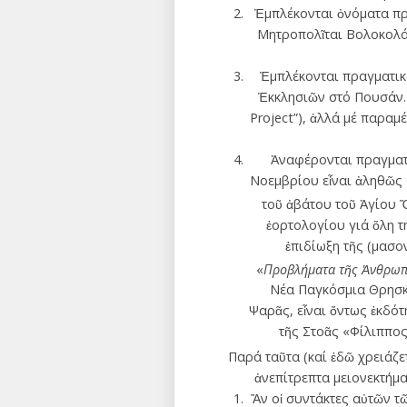
Ἐμπλέκονται ὀνόματα πρ
Μητροπολῖται Βολοκολάμ
Ἐμπλέκονται πραγματικά
Ἐκκλησιῶν στό Πουσάν. Ἀ
Project”), ἀλλά μέ παραμ
Ἀναφέρονται πραγματι
Νοεμβρίου εἶναι ἀληθῶς 
τοῦ ἀβάτου τοῦ Ἁγίου 
ἑορτολογίου γιά ὅλη τ
ἐπιδίωξη τῆς (μασο
«
Προβλήματα τῆς Ἀνθρωπ
Νέα Παγκόσμια Θρησκ
Ψαρᾶς, εἶναι ὄντως ἐκδό
τῆς Στοᾶς «Φίλιππο
Παρά ταῦτα (καί ἐδῶ χρειάζ
ἀνεπίτρεπτα μειονεκτήμ
Ἄν οἱ συντάκτες αὐτῶν τ