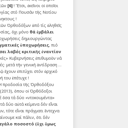
στῶν
[6]
! Ἔτσι, ἐκεῖνοι οἱ ὁποῖοι
ογίας στό Πουσάν τῆς Νοτίου
ηκτους !
τῶν Ὀρθοδόξων ἀπό τίς ἀληθεῖς
οσίας, ὄχι μόνο
θά ἐμβάλει
ὑποχωρήσεις δημιουργώντας
αγματικές ὑποχωρήσεις
, πιό
σει λαβές κριτικῆς ἐναντίον
ικές» Κυβερνήσεις ἐπιθυμοῦν νά
ς· μετά τήν γενική ἀντίδραση …
ῷ ἔχουν ἐπιτύχει στόν ἀρχικό
ή του ἐπέτυχε !
 Ἡ προδοσία τῆς Ὀρθοδόξου
(2013), ὅπου οἱ Ὀρθόδοξοι
σέ ὅσα τά δύο «ντοκουμέντα»
τά δύο αὐτά κείμενα δέν εἶναι
 τότε εἶναι πράγματι ἔντεχνα
νουμε καί πάλιν, ὅτι δέν
μεγάλο ποσοστό (ὄχι ὅμως