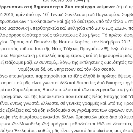
ιέρρευσαν» στή δημοσιότητα δύο περίεργα κείμενα:
(α) τό π
η
 2013, πρίν ἀπό τήν 10
Γενική Συνέλευση τοῦ Παγκοσμίου Συμβ
Χριστιανικῶν “ Ἐκκλησιῶν”» καί (β) τό δεύτερο, ὑπό τόν τίτλο 
ιος μασσονική ὑπερθρησκεία καί ἐκκλησία ἀπό 2016 ἕως 2020», πο
υκλοφόρησε εὐρύτερα τούς τελευταίους δύο μῆνες. Τό πρῶτο ἀφ
ίου Ὄρους στό Πουσάν τῆς Νοτίου Κορέας, τόν Νοέμβριο 2013, σ
ερα πρός τοῦτου fora τῆς Νέας Τάξεως Πραγμάτων !!!), ἐνῷ τό δεύ
ιτικο-θρησκευτική μέ πολλές παραμέτρους καί τή δημιουργία μιᾶς
ἐξετάζουμε μαζί ἐν συντομίᾳ, λόγῳ τῆς ἐκπληκτικῆς ὁμοιότητός το
νομίζουμε δέ, ὅτι ὑπηρετοῦν καί τόν ἴδιο σκοπό.
λόγῳ ὑπομνήματα, παρατηροῦνται τά ἑξῆς ἀληθῆ ἐκ πρώτης ὄψεως σ
ασμοί πού μᾶς εἶναι γνωστοί ἐδῶ καί δεκαετίες ἀπό ἔγκυρες πηγέ
ρίτου Χαραλάμπους Βασιλοπούλου καί τῶν συνεργατῶν του) γιά τ
Πραγμάτων καί τῆς θρησκευτικο-πολιτιστικῆς Νέας Ἐποχῆς τοῦ Ὑδ
 εἶναι ὄντως γνωστά, ἄλλωστε, σέ γενικές γραμμές καί ἀπό τίς Πρ
τίς ἐξελίξεις καί τά ἤδη ἐκδεδομένα συγγράμματα τῶν ἀφανῶν συ
λειψη τῆς ἐπικρίσεως ἐναντίον ἄλλων θρησκειῶν μέσα ἀπό τά λειτ
νοφυσιτῶν-Μονοθελητῶν) πράγματι μεθοδεύεται ἐδῶ καί δεκαετίες
δόξου Ἐκκλησίας, καθώς μᾶς εἶναι γνωστό ἀπό οἰκείους μας ἀκα