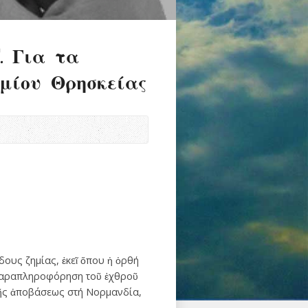
. Για τα
σμίου Θρησκείας
δους ζημίας, ἐκεῖ ὅπου ἡ ὀρθή
ἡ παραπληροφόρηση τοῦ ἐχθροῦ
ικῆς ἀποβάσεως στή Νορμανδία,