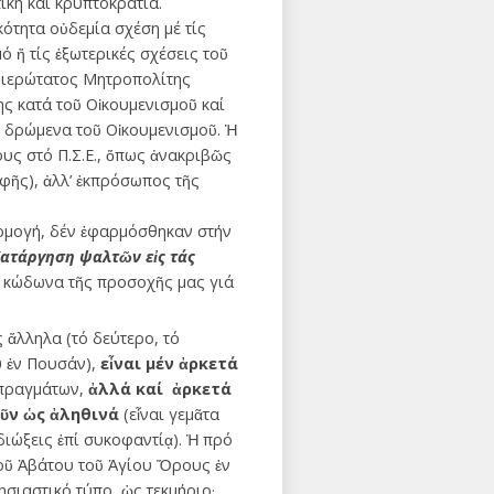
ική καί κρυπτοκρατία.
ότητα οὐδεμία σχέση μέ τίς
ό ἤ τίς ἐξωτερικές σχέσεις τοῦ
νιερώτατος Μητροπολίτης
ς κατά τοῦ Οἰκουμενισμοῦ καί
ά δρώμενα τοῦ Οἰκουμενισμοῦ. Ἡ
υς στό Π.Σ.Ε., ὅπως ἀνακριβῶς
φῆς), ἀλλ’ ἐκπρόσωπος τῆς
αρμογή, δέν ἐφαρμόσθηκαν στήν
ατάργηση ψαλτῶν εἰς τάς
ν κώδωνα τῆς προσοχῆς μας γιά
 ἄλληλα (τό δεύτερο, τό
υ ἐν Πουσάν),
εἶναι μέν ἀρκετά
 πραγμάτων,
ἀλλά καί ἀρκετά
ῦν ὡς ἀληθινά
(εἶναι γεμᾶτα
διώξεις ἐπί συκοφαντίᾳ). Ἡ πρό
ῦ Ἀβάτου τοῦ Ἁγίου Ὄρους ἐν
σιαστικό τύπο, ὡς τεκμήριο·