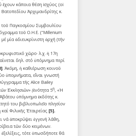
ἔχουν κάποια θέση ἰσχύος (οἱ
. Βατοπεδίου Ἀρχιμανδρίτης κ.
ση τοῦ Παγκοσμίου Συμβουλίου
γραμμα τοῦ Ο.Η.Ε. (“Millenium
 μέ μία ἀδιευκρίνιστη ἀρχή (τήν
κρυφιστικό χῶρο· λ.χ. ἡ 17η
αίνεται δηλ. στό ὑπόμνημα περί
3]
. Ἀκόμη, ἡ καθιέρωση κοινοῦ
ύο ὑπομνήματα, εἶναι γνωστή
ύγγραμμα τῆς Alice Bailey
η
τῶν Ἐκκλησιῶν» (
ἑνότητα 5
, «Ἡ
 Ἀβάτου ὑπόμνημα ἐκδότης κ.
κτητό του βιβλιοπωλεῖο πλησίον
 καί Φιλικῆς Ἑταιρείας
[5].
ι νά ἀποκρύψει ἐγγενῆ λάθη,
ίβεια τῶν δύο κειμένων.
 ἐξελίξεις, τότε ὁπωσδήποτε θά