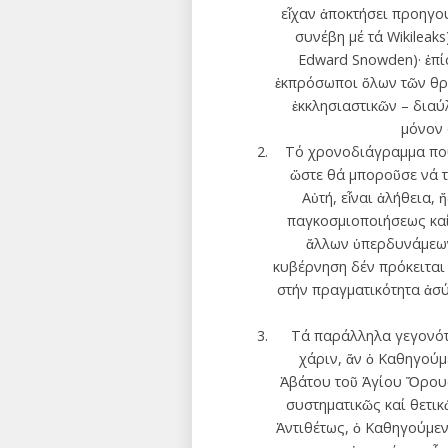
εἶχαν ἀποκτήσει προηγο
συνέβη μέ τά Wikileak
Edward Snowden)· ἐπί
ἐκπρόσωποι ὅλων τῶν θρη
ἐκκλησιαστικῶν – δια
μόνον 
Τό χρονοδιάγραμμα πού θ
ὥστε θά μποροῦσε νά τε
Αὐτή, εἶναι ἀλήθεια, 
παγκοσμιοποιήσεως καί
ἄλλων ὑπερδυνάμεων,
κυβέρνηση δέν πρόκειται 
στήν πραγματικότητα ἀσύ
Τά παράλληλα γεγονότα
χάριν, ἄν ὁ Καθηγού
Ἀβάτου τοῦ Ἁγίου Ὄρους 
συστηματικῶς καί θετι
Ἀντιθέτως, ὁ Καθηγούμεν