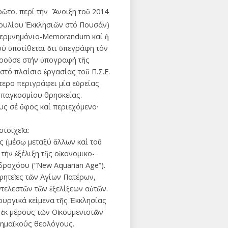
ρῶτο, περί τήν Ἄνοιξη τοῦ 2014
ουλίου Ἐκκλησιῶν στό Πουσάν)
«Ὑπερμνημόνιο-Memorandum καί ἡ
ύ ὑποτίθεται ὅτι ὑπεγράφη τόν
οροῦσε στήν ὑπογραφή τῆς
τό πλαίσιο ἐργασίας τοῦ Π.Σ.Ε.
τερο περιγράφει μία εὐρείας
 παγκοσμίου θρησκείας.
υς σέ ὕφος καί περιεχόμενο·
τοιχεῖα:
ς (μέσῳ μεταξύ ἄλλων καί τοῦ
ήν ἐξέλιξη τῆς οἰκονομικο-
ροχόου (“New Aquarian Age”).
οφητεῖες τῶν Ἁγίων Πατέρων,
ντελεστῶν τῶν ἐξελίξεων αὐτῶν.
ουργικά κείμενα τῆς Ἐκκλησίας
 ἐκ μέρους τῶν Οἰκουμενιστῶν
δημαϊκούς θεολόγους.