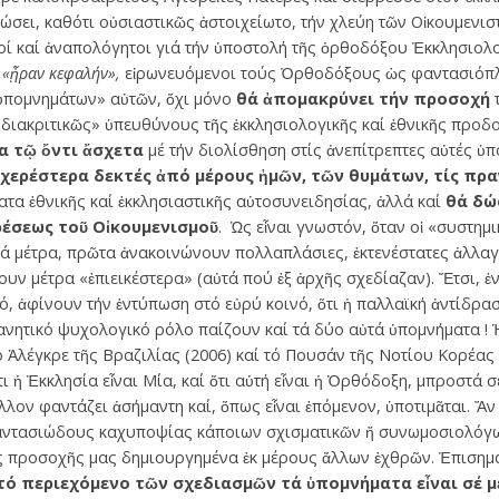
ώσει, καθότι οὐσιαστικῶς ἀστοιχείωτο, τήν χλεύη τῶν Οἰκουμενι
οί καί ἀναπολόγητοι γιά τήν ὑποστολή τῆς ὀρθοδόξου Ἐκκλησιολ
,
«ᾖραν κεφαλήν»,
εἰρωνευόμενοι τούς Ὀρθοδόξους ὡς φαντασιόπλ
ὑπομνημάτων» αὐτῶν, ὄχι μόνο
θά ἀπομακρύνει τήν προσοχή
 «διακριτικῶς» ὑπευθύνους τῆς ἐκκλησιολογικῆς καί ἐθνικῆς προδ
 τῷ ὄντι ἄσχετα
μέ τήν διολίσθηση στίς ἀνεπίτρεπτες αὐτές 
ὐχερέστερα δεκτές ἀπό μέρους ἡμῶν, τῶν θυμάτων, τίς πρ
ματα ἐθνικῆς καί ἐκκλησιαστικῆς αὐτοσυνειδησίας, ἀλλά καί
θά δώ
ρέσεως τοῦ Οἰκουμενισμοῦ
. Ὡς εἶναι γνωστόν, ὅταν οἱ «συστημ
ά μέτρα, πρῶτα ἀνακοινώνουν πολλαπλάσιες, ἐκτενέστατες ἀλλαγέ
υν μέτρα «ἐπιεικέστερα» (αὐτά πού ἐξ ἀρχῆς σχεδίαζαν). Ἔτσι, ἐν
, ἀφίνουν τήν ἐντύπωση στό εὐρύ κοινό, ὅτι ἡ παλλαϊκή ἀντίδρασ
ανητικό ψυχολογικό ρόλο παίζουν καί τά δύο αὐτά ὑπομνήματα !
 Ἀλέγκρε τῆς Βραζιλίας (2006) καί τό Πουσάν τῆς Νοτίου Κορέας 
 ἡ Ἐκκλησία εἶναι Μία, καί ὅτι αὐτή εἶναι ἡ Ὀρθόδοξη, μπροστά 
λον φαντάζει ἀσήμαντη καί, ὅπως εἶναι ἑπόμενον, ὑποτιμᾶται. Ἄν 
ντασιώδους καχυποψίας κάποιων σχισματικῶν ἤ συνωμοσιολόγων,
προσοχῆς μας δημιουργημένα ἐκ μέρους ἄλλων ἐχθρῶν. Ἐπισημαί
τό περιεχόμενο τῶν σχεδιασμῶν τά ὑπομνήματα εἶναι σέ 