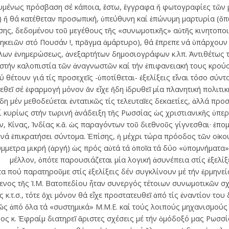
υμένως πρόσβαση σέ κάποια, ἔστω, ἔγγραφα ἤ φωτογραφίες τῶν 
s) ἤ θά κατέθεταν προσωπική, ὑπεύθυνη καί ἐπώνυμη μαρτυρία (ὅ
σης, δεδομένου τοῦ μεγέθους τῆς «συνωμοτικῆς» αὐτῆς κινητοπο
κειῶν στό Πουσάν !, πρᾶγμα ἀμάρτυρο), θά ἔπρεπε νά ὑπάρχουν ἐ
ύλων ἐνημερώσεως, ἀνεξαρτήτων δημοσιογράφων κ.λπ. Ἀντιθέτως 
στήν καλοπιστία τῶν ἀναγνωστῶν καί τήν ἐπιφανειακή τους κρούσ
έτουν γιά τίς προσεχεῖς -ὑποτίθεται- ἐξελίξεις εἶναι τόσο σύντομ
θεῖ σέ ἐφαρμογή μόνον ἄν εἶχε ἤδη ἱδρυθεῖ μία πλανητική πολιτικ
ἤδη μέν μεθοδεύεται ἐντατικῶς τίς τελευταῖες δεκαετίες, ἀλλά προσ
 κυρίως στήν τωρινή ἀνάδειξη τῆς Ρωσσίας ὡς χριστιανικῆς ὑπε
 Κίνας, Ἰνδίας κ.ἄ. ὡς παραγόντων τοῦ διεθνοῦς γίγνεσθαι· ἑπομ
νά ἐπικρατήσει σύντομα. Ἐπίσης, ἡ μέχρι τώρα πρόοδος τῶν οἰκο
μμετρα μικρή (ἀργή) ὡς πρός αὐτά τά ὁποῖα τά δύο «ὑπομνήματα
μέλλον, ὁπότε παρουσιάζεται μία λογική ἀσυνέπεια στίς ἐξελίξε
 πού παρατηροῦμε στίς ἐξελίξεις δέν συγκλίνουν μέ τήν ἑρμηνε
μενος τῆς Ἱ.Μ. Βατοπεδίου ἦταν συνεργός τέτοιων συνωμοτικῶν 
κ.τ.σ., τότε ὄχι μόνον θά εἶχε προστατευθεῖ ἀπό τίς ἐναντίον το
κῶς ἀπό ὅλα τά «συστημικά» Μ.Μ.Ε. καί τούς λοιπούς μηχανισμού
ος κ. Ἐφραίμ διατηρεῖ ἄριστες σχέσεις μέ τήν ὁμόδοξό μας Ρωσσία