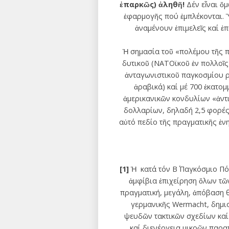
ἐπαρκῶς) ἀληθῆ!
Δέν εἶναι ὅ
ἐφαρμογῆς πού ἐμπλέκονται. 
ἀναμένουν ἐπιμελεῖς καί ἐ
Ἡ σημασία τοῦ «πολέμου τῆς πλ
δυτικοῦ (ΝΑΤΟϊκοῦ ἐν πολλοῖ
ἀνταγωνιστικοῦ παγκοσμίου ρω
ἀραβικά) καί μέ 700 ἑκατο
ἀμερικανικῶν κονδυλίων «ἀντ
δολλαρίων, δηλαδή 2,5 φορές π
αὐτό πεδίο τῆς πραγματικῆς ἐν
[1]
Ἡ κατά τόν Β΄ Παγκόσμιο Πό
ἀμφίβια ἐπιχείρηση ὅλων τῶ
πραγματική, μεγάλη, ἀπόβαση θ
γερμανικῆς Wermacht, δημιο
ψευδῶν τακτικῶν σχεδίων καί
καί διενέργεια μικρῶν παρα