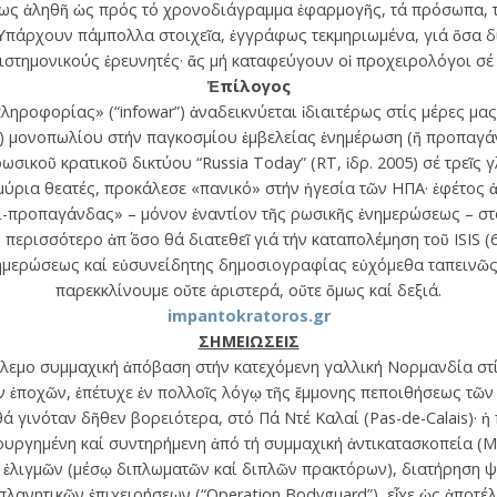
μως ἀληθῆ ὡς πρός τό χρονοδιάγραμμα ἐφαρμογῆς, τά πρόσωπα, 
Ὑπάρχουν πάμπολλα στοιχεῖα, ἐγγράφως τεκμηριωμένα, γιά ὅσα δι
πιστημονικούς ἐρευνητές· ἄς μή καταφεύγουν οἱ προχειρολόγοι σέ
Ἐπίλογος
ηροφορίας» (“infowar”) ἀναδεικνύεται ἰδιαιτέρως στίς μέρες μας
ς) μονοπωλίου στήν παγκοσμίου ἐμβελείας ἐνημέρωση (ἤ προπαγάν
σικοῦ κρατικοῦ δικτύου “Russia Today” (RT, ἱδρ. 2005) σέ τρεῖς γ
μμύρια θεατές, προκάλεσε «πανικό» στήν ἡγεσία τῶν ΗΠΑ· ἐφέτος
ι-προπαγάνδας» – μόνον ἐναντίον τῆς ρωσικῆς ἐνημερώσεως – στ
ερισσότερο ἀπ΄ ὅσο θά διατεθεῖ γιά τήν καταπολέμηση τοῦ ISIS (6
ημερώσεως καί εὐσυνείδητης δημοσιογραφίας εὐχόμεθα ταπεινῶς,
παρεκκλίνουμε οὔτε ἀριστερά, οὔτε ὅμως καί δεξιά.
impantokratoros.gr
ΣΗΜΕΙΩΣΕΙΣ
λεμο συμμαχική ἀπόβαση στήν κατεχόμενη γαλλική Νορμανδία στίς
ν ἐποχῶν, ἐπέτυχε ἐν πολλοῖς λόγῳ τῆς ἔμμονης πεποιθήσεως τῶν
ά γινόταν δῆθεν βορειότερα, στό Πά Ντέ Καλαί (Pas-de-Calais)· ἡ
υργημένη καί συντηρήμενη ἀπό τή συμμαχική ἀντικατασκοπεία (Μ
 ἐλιγμῶν (μέσῳ διπλωματῶν καί διπλῶν πρακτόρων), διατήρηση
πλανητικῶν ἐπιχειρήσεων (“Operation Bodyguard”), εἶχε ὡς ἀποτ