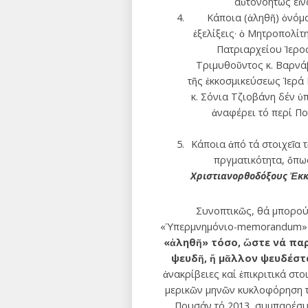
αὐτονοήτως εἶν
Κάποια (ἀληθῆ) ὀνόμα
ἐξελίξεις· ὁ Μητροπολίτ
Πατριαρχείου Ἱερο
Τριμυθοῦντος κ. Βαρνάβ
τῆς ἐκκοσμικεύσεως Ἱερά
κ. Σόνια Τζιοβάνη δέν 
ἀναφέρει τό περί Πο
Κάποια ἀπό τά στοιχεῖα
πργματικότητα, ὅπω
Χριστιανορθοδόξους Ἐκκ
Συνοπτικῶς, θά μπορούσ
«Ὑπερμνημόνιο-memorandum» ἐπ
«ἀληθῆ» τόσο, ὥστε νά πα
ψευδῆ, ἤ μᾶλλον ψευδέστ
ἀνακρίβειες καί ἐπικριτικά στ
μερικῶν μηνῶν κυκλοφόρηση 
Πουσάν τό 2013, συμπαρέσυρ