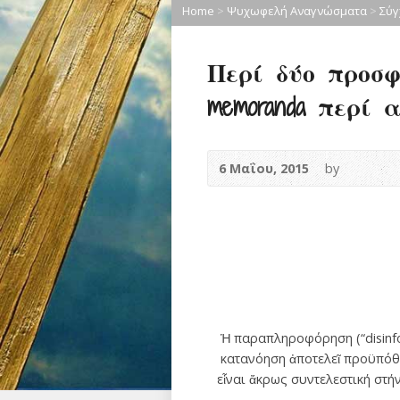
Home
>
Ψυχωφελή Αναγνώσματα
>
Σύγ
Περί δύο προσφ
memoranda περί
6 Μαΐου, 2015
by
Ἡ παραπληροφόρηση (“disinfor
κατανόηση ἀποτελεῖ προϋπόθε
εἶναι ἄκρως συντελεστική στή