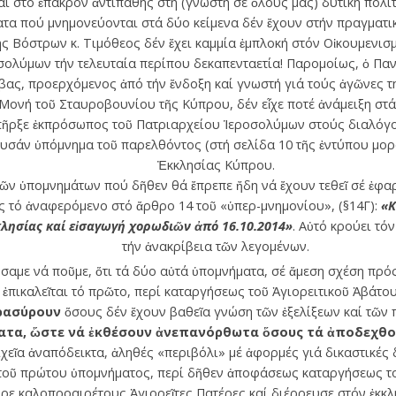
αι στό ἔπακρον ἀντιπαθής στή (γνωστή σέ ὅλους μας) δυτική πολιτ
τα πού μνημονεύονται στά δύο κείμενα δέν ἔχουν στήν πραγματικ
ης Βόστρων κ. Τιμόθεος δέν ἔχει καμμία ἐμπλοκή στόν Οἰκουμενισμ
σολύμων τήν τελευταία περίπου δεκαπενταετία! Παρομοίως, ὁ Πα
ας, προερχόμενος ἀπό τήν ἔνδοξη καί γνωστή γιά τούς ἀγῶνες τη
 Μονή τοῦ Σταυροβουνίου τῆς Κύπρου, δέν εἶχε ποτέ ἀνάμειξη στ
ὑπῆρξε ἐκπρόσωπος τοῦ Πατριαρχείου Ἱεροσολύμων στούς διαλόγο
υσάν ὑπόμνημα τοῦ παρελθόντος (στή σελίδα 10 τῆς ἐντύπου μορ
Ἐκκλησίας Κύπρου.
 τῶν ὑπομνημάτων πού δῆθεν θά ἔπρεπε ἤδη νά ἔχουν τεθεῖ σέ ἐφ
ς τό ἀναφερόμενο στό ἄρθρο 14 τοῦ «ὑπερ-μνημονίου», (§14Γ):
«Κ
λησίας καί εἰσαγωγή χορωδιῶν ἀπό 16.10.2014»
. Αὐτό κρούει τό
τήν ἀνακρίβεια τῶν λεγομένων.
αμε νά ποῦμε, ὅτι τά δύο αὐτά ὑπομνήματα, σέ ἄμεση σχέση πρός
ικαλεῖται τό πρῶτο, περί καταργήσεως τοῦ Ἁγιορειτικοῦ Ἀβάτο
ρασύρουν
ὅσους δέν ἔχουν βαθεῖα γνώση τῶν ἐξελίξεων καί τῶν
ατα, ὥστε νά ἐκθέσουν ἀνεπανόρθωτα ὅσους τά ἀποδεχθο
οιχεῖα ἀναπόδεικτα, ἀληθές «περιβόλι» μέ ἀφορμές γιά δικαστικές 
τοῦ πρώτου ὑπομνήματος, περί δῆθεν ἀποφάσεως καταργήσεως το
ε καλοπροαιρέτους Ἁγιορεῖτες Πατέρες καί διέρρευσε στόν ἐκκλη