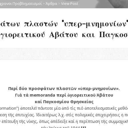
χρονοι Προβληματισμοί
>
Άρθρα
>
View Post
άτων πλαστών “υπερ-μνημονίων”
 αγιορειτικού Αβάτου και Παγκο
Περί δύο προσφάτων πλαστῶν «ὑπερ-μνημονίων».
Γιά τά memoranda περί ἁγιορειτικοῦ Ἀβάτου
καί Παγκοσμίου Θρησκείας
mation”) ἀποτελεῖ πάντοτε μία ἀπό τίς πιό ἀποτελεσματικές μεθό
ση τῆς ἐπιτυχίας. Ἰδιαιτέρως λ.χ. στίς πολεμικές ἐπιχειρήσεις 
ν ἐπίτευξη τῆς νίκης, ὅπως ἀπέδειξε καί ἡ περίπτωση τῆς συμμαχ
τόν Ἰούνιο τοῦ 1944
[1]
.