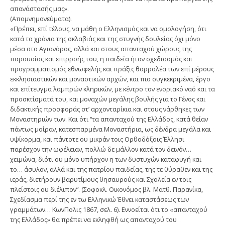
απανάστασής μας».
(Απομνημονεύματα).
«Πρέπει, επί τέλους, να μάθη ο Ελληνισμός και να ομολογήση, ότι
κατά τα χρόνια της σκλαβιάς και της στυγνής δουλείας όχι μόνο
μέσα στο Αγιονόρος, αλλά και στους απανταχού χώρους της
παρουσίας και επιρροής του, η παιδεία ήταν σχεδιασμός και
προγραμματισμός εθνωφελής και πράξις θαρραλέα των επί μέρους
εκκλησιαστικών και μοναστικών αρχών, και πιο συγκεκριμένα, έργο
και επίτευγμα λαμπρών κληρικών, με κέντρο τον ενοριακό ναό και τα
προσκτίσματά του, και μοναχών μεγάλης βουλής για το Γένος και
διδακτικής προσφοράς στ’ αρχονταρίκια και στους νάρθηκες των
Μοναστηριών των. Και ότι “τα απανταχού της Ελλάδος, κατά θείαν
πάντως μοίραν, κατεσπαρμένα Μοναστήρια, ως δένδρα μεγάλα και
υψίκορμα, και πάντοτε ου μικράν τοις Ορθοδόξοις Έλλησι
παρέσχον την ωφέλειαν, πολλώ δε μάλλον κατά τον δεινόν…
χειμώνα, διότι ου μόνο υπήρχον η των δυστυχών καταφυγή και
το… άσυλον, αλλά και της πατρίου παιδείας, της τε θύραθεν και της
ιεράς, διετήρουν βαρυτίμους θησαυρούς και Σχολεία εν τοις
πλείστοις ου διέλιπον”. (Σοφοκλ. Οικονόμος βλ. Ματθ. Παρανίκα,
Σχεδίασμα περί της εν τω Ελληνικώ Έθνει καταστάσεως των
γραμμάτων… ΚωνΠολις 1867, σελ. 6). Εννοείται ότι το «απανταχού
της Ελλάδος» θα πρέπει να εκληφθή ως απανταχού του