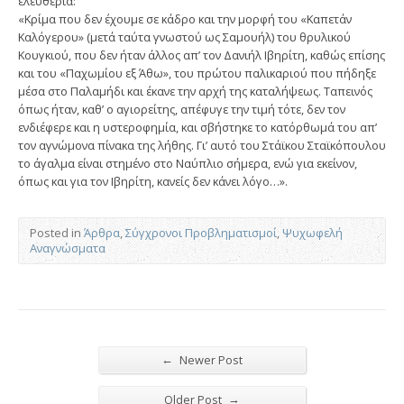
ελευθερία:
«Κρίμα που δεν έχουμε σε κάδρο και την μορφή του «Καπετάν
Καλόγερου» (μετά ταύτα γνωστού ως Σαμουήλ) του θρυλικού
Κουγκιού, που δεν ήταν άλλος απ’ τον Δανιήλ Ιβηρίτη, καθώς επίσης
και του «Παχωμίου εξ Άθω», του πρώτου παλικαριού που πήδηξε
μέσα στο Παλαμήδι και έκανε την αρχή της καταλήψεως. Ταπεινός
όπως ήταν, καθ’ ο αγιορείτης, απέφυγε την τιμή τότε, δεν τον
ενδιέφερε και η υστεροφημία, και σβήστηκε το κατόρθωμά του απ’
τον αγνώμονα πίνακα της λήθης. Γι’ αυτό του Στάϊκου Σταϊκόπουλου
το άγαλμα είναι στημένο στο Ναύπλιο σήμερα, ενώ για εκείνον,
όπως και για τον Ιβηρίτη, κανείς δεν κάνει λόγο…».
Posted in
Άρθρα
,
Σύγχρονοι Προβληματισμοί
,
Ψυχωφελή
Αναγνώσματα
←
Newer Post
→
Older Post