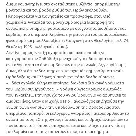
άμφια και ανατρέχει στο σκοταδιστικό Βυζάντιο, απορεί με την
μονοτονία και τον βραδύ ρυθμό των ιερών ακολουθιών.
Πληροφορείται για τις νηστείες και προσγράφει στον Θεό
χαιρεκακία. Αντικρίζει τον μοναχισμό ως μία διαστροφή της
ανθρώπινης ύπαρξης, φορτισμένο με στυγνότητα αισθήματος και
καρδιάς, που υπεραναπληρώνει την μειονεξία του με αυταρέσκεια,
φανατισμό και μισαλλοδοξία». («Εισαγωγή στην Θεολογία», σελ. 74,
Θεσ/νίκη 1998, συλλογικός τόμος).
Δεν είναι όμως ένδειξη αχαριστίας και ανιστορησίας να
κατηγορούμε τον Ορθόδοξο μοναχισμό για αδιαφορία και
αναισθησία για τα όσα συμβαίνουν στην κοινωνία; Ας γνωρίζουμε,
όμως, όλοι ότι αν δεν υπήρχε ο μοναχισμός σήμερα Χριστιανούς
Ορθοδόξους και Έλληνες σ’ αυτόν τον τόπο δεν θα εύρισκες.
«…δέκα σχολεία ελληνικά εποίησα, διακόσια διά κοινά γράμματα
του Κυρίου συνεργούντος…», γράφει ο Άγιος Κοσμάς ο Αιτωλός,
που εγκατέλειψε την ησυχία του Αγίου Όρους για να αφυπνίσει το
αμαθές Γένος. Όταν ο Μιχαήλ ο Η’ ο Παλαιολόγος επιζητούσε την
Ένωση των Εκκλησιών, την υποδούλωση της Ορθοδοξίας στον
υπερφίαλο παπισμό, οι καλόγεροι, Αγιορείτες Πατέρες όρθωσαν το
ανάστημά τους. «Ο της υγιούς πίστεως και το βραχύ ανατρέπων το
παν λυμαίνεται», όποιος υποχωρεί έστω και ελάχιστα στην πίστη
του λυμαίνεται το παν, απαντούν στους τότε και σήμερα