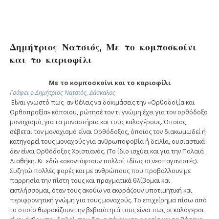
Δημήτριος Νατσιός, Με το κομποσκοίνι
και το καριοφίλι
Με το κομποσκοίνι και το καριοφίλι
Γράφει ο Δημήτριος Νατσιός, Δάσκαλος
Είναι γνωστό πως αν θέλεις να δοκιμάσεις την «Ορθοδοξία και
Ορθοπραξία» κάποιου, ρώτησέ τον τι γνώμη έχει για τον ορθόδοξο
μοναχισμό, για τα μοναστήρια και τους καλογέρους. Όποιος
σέβεται τον μοναχισμό είναι Ορθόδοξος, όποιος τον διακωμωδεί ή
κατηγορεί τους μοναχούς για ανθρωποφοβία ή δειλία, ουσιαστικά
δεν είναι Ορθόδοξος Χριστιανός. (Το ίδιο ισχύει και για την Παλαιά
Διαθήκη. Κι εδώ «σκοντάφτουν πολλοί, ιδίως οι νεοπαγανιστές).
Συζητώ πολλές φορές και με ανθρώπους που προβάλλουν με
παρρησία την πίστη τους και πραγματικά θλίβομαι και
εκπλήσσομαι, όταν τους ακούω να εκφράζουν υποτιμητική και
περιφρονητική γνώμη για τους μοναχούς. Το επιχείρημα πίσω από
το οποίο θωρακίζουν την βεβαιότητά τους είναι πως οι καλόγεροι