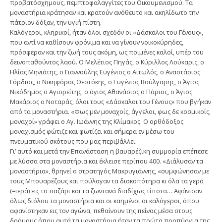
προβατόσχημους, πεμπτοφαλαγγίτες του Οικουμενισμού. Τα
μοναστήρια κράτησαν και κρατούν ανόθευτο και ακηλίδωτο την
πάτριον δόξαν, την υγιή πίστη.
Καλόγεροι, κληρικοί, ήταν όλοι σχεδόν οι «Δάσκαλοι του Γένους»,
που αντί να καθίσουν φρόνιμα και να γίνουν νοικοκύρηδες,
πρόσφεραν και την ζωή τους ακόμη, ως ποιμένες καλοί, υπέρ του
δεινοπαθούντος λαού. Ο Μελέτιος Πηγάς, ο Κύριλλος Λούκαρις, ο
Ηλίας Μηνιάτης, ο Γιαννούλης Ευγένιος ο Αιτωλός, ο Αναστάσιος
Γόρδιος, ο Νικηφόρος Θεοτόκης, ο Ευγένιος Βούλγαρης, ο Άγιος
Νικόδημος ο Αγιορείτης, ο άγιος Αθανάσιος ο Πάριος, ο Άγιος
Μακάριος ο Νοταράς, όλοι τους «Δάσκαλοι του Γένους» που βγήκαν
από τα μοναστήρια. «Φως μεν μοναχοίς, άγγελοι, φως δε κοσμικοίς,
μοναχοί» γράφει ο Αγ. Ιωάννης της Κλίμακος. Ο ορθόδοξος
μοναχισμός φώτιζε και φωτίζει και σήμερα εν μέσω του
πνευματικού σκότους που μας περιβάλλει.
Γι’ αυτό και μετά την Επανάσταση η βαυαρέζικη συμμορία επέπεσε
με λύσσα στα μοναστήρια και έκλεισε περίπου 400. «Διάλυσαν τα
μοναστήρια», θρηνεί ο στρατηγός Μακρυγιάννης, «συμφώνησαν με
τους Μπουαρέζους και πούλαγαν τα δισκοπότηρα κι όλα τα γερά
(=ιερά) εις το παζάρι και τα ζωντανά διαδίχως τίποτα… Αφάνισαν
όλως διόλου τα μοναστήρια και οι καημένοι οι καλόγεροι, όπου
αφανίστηκαν εις τον αγώνα, πεθαίνουν της πείνας μέσα στους
δρόμους όπου αυτά τα μοναστήρια ήταν τα πρώτα προπύργια της