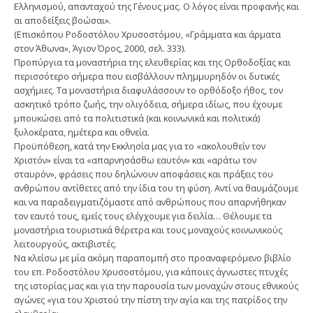
Ελληνισμού, απανταχού της Γένους μας. Ο λόγος είναι προφανής και
αι αποδείξεις βοώσαι».
(Επισκόπου Ροδοστόλου Χρυσοστόμου, «Γράμματα και άρματα
στον Άθωνα», Άγιον Όρος, 2000, σελ. 333).
Προπύργια τα μοναστήρια της ελευθερίας και της Ορθοδοξίας και
περισσότερο σήμερα που εισβάλλουν πλημμυρηδόν οι δυτικές
ασχήμιες. Τα μοναστήρια διαφυλάσσουν το ορθόδοξο ήθος, τον
ασκητικό τρόπο ζωής, την ολιγόδεια, σήμερα ιδίως, που έχουμε
μπουκώσει από τα πολιτιστικά (και κοινωνικά και πολιτικά)
ξυλοκέρατα, ημέτερα και οθνεία.
Προϋπόθεση, κατά την Εκκλησία μας για το «ακολουθείν τον
Χριστόν» είναι τα «απαρνησάσθω εαυτόν» και «αράτω τον
σταυρόν», φράσεις που δηλώνουν αποφάσεις και πράξεις του
ανθρώπου αντίθετες από την ίδια του τη φύση. Αντί να θαυμάζουμε
και να παραδειγματιζόμαστε από ανθρώπους που απαρνήθηκαν
τον εαυτό τους, εμείς τους ελέγχουμε για δειλία… Θέλουμε τα
μοναστήρια τουριστικά θέρετρα και τους μοναχούς κοινωνικούς
λειτουργούς, ακτιβιστές.
Να κλείσω με μία ακόμη παραπομπή στο προαναφερόμενο βιβλίο
του επ. Ροδοστόλου Χρυσοστόμου, για κάποιες άγνωστες πτυχές
της ιστορίας μας και για την παρουσία των μοναχών στους εθνικούς
αγώνες «για του Χριστού την πίστη την αγία και της πατρίδος την