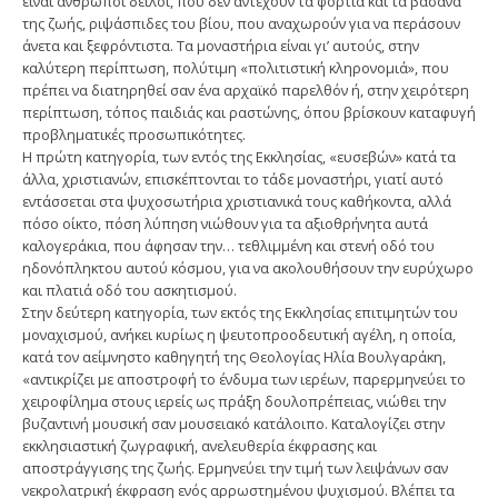
είναι άνθρωποι δειλοί, που δεν αντέχουν τα φορτία και τα βάσανα
της ζωής, ριψάσπιδες του βίου, που αναχωρούν για να περάσουν
άνετα και ξεφρόντιστα. Τα μοναστήρια είναι γι’ αυτούς, στην
καλύτερη περίπτωση, πολύτιμη «πολιτιστική κληρονομιά», που
πρέπει να διατηρηθεί σαν ένα αρχαϊκό παρελθόν ή, στην χειρότερη
περίπτωση, τόπος παιδιάς και ραστώνης, όπου βρίσκουν καταφυγή
προβληματικές προσωπικότητες.
Η πρώτη κατηγορία, των εντός της Εκκλησίας, «ευσεβών» κατά τα
άλλα, χριστιανών, επισκέπτονται το τάδε μοναστήρι, γιατί αυτό
εντάσσεται στα ψυχοσωτήρια χριστιανικά τους καθήκοντα, αλλά
πόσο οίκτο, πόση λύπηση νιώθουν για τα αξιοθρήνητα αυτά
καλογεράκια, που άφησαν την… τεθλιμμένη και στενή οδό του
ηδονόπληκτου αυτού κόσμου, για να ακολουθήσουν την ευρύχωρο
και πλατιά οδό του ασκητισμού.
Στην δεύτερη κατηγορία, των εκτός της Εκκλησίας επιτιμητών του
μοναχισμού, ανήκει κυρίως η ψευτοπροοδευτική αγέλη, η οποία,
κατά τον αείμνηστο καθηγητή της Θεολογίας Ηλία Βουλγαράκη,
«αντικρίζει με αποστροφή το ένδυμα των ιερέων, παρερμηνεύει το
χειροφίλημα στους ιερείς ως πράξη δουλοπρέπειας, νιώθει την
βυζαντινή μουσική σαν μουσειακό κατάλοιπο. Καταλογίζει στην
εκκλησιαστική ζωγραφική, ανελευθερία έκφρασης και
αποστράγγισης της ζωής. Ερμηνεύει την τιμή των λειψάνων σαν
νεκρολατρική έκφραση ενός αρρωστημένου ψυχισμού. Βλέπει τα