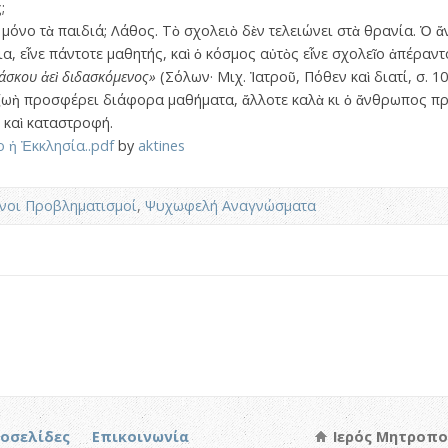
;
ε μόνο τὰ παιδιά; Λάθος. Τὸ σχολειὸ δὲν τελειώνει στὰ θρανία. Ὁ
α, εἶνε πάντοτε μαθητής, καὶ ὁ κόσμος αὐτὸς εἶνε σχολεῖο ἀπέραντο
άσκου ἀεὶ διδασκόμενος»
(Σόλων· Μιχ. Ἰατροῦ, Πόθεν καὶ διατί, σ. 10
 ζωὴ προσφέρει διάφορα μαθήματα, ἄλλοτε καλὰ κι ὁ ἄνθρωπος πρ
 καὶ καταστροφή.
 ἡ Ἐκκλησία..pdf
by
aktines
νοι Προβληματισμοί
,
Ψυχωφελή Αναγνώσματα
τοσελίδες
Επικοινωνία
Ιερός Μητροπο