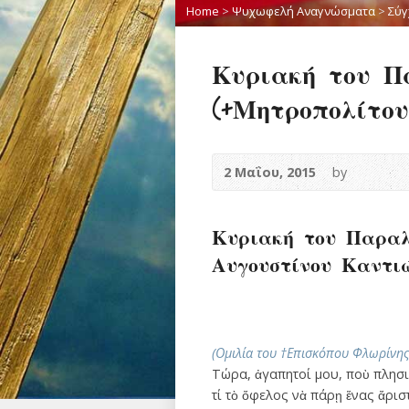
Home
>
Ψυχωφελή Αναγνώσματα
>
Σύγ
Κυριακή του Π
(+Μητροπολίτου
2 Μαΐου, 2015
by
Κυριακή του Παραλ
Αυγουστίνου Καντιώ
(Ομιλία του †Επισκόπου Φλωρίνη
Τώρα, ἀγαπητοί μου, ποὺ πλησιά
τί τὸ ὄφελος νὰ πάρῃ ἕνας ἄρισ