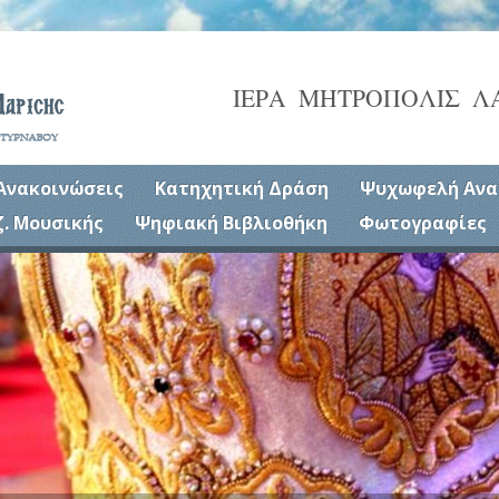
ΙΕΡΑ ΜΗΤΡΟΠΟΛΙΣ Λ
Ανακοινώσεις
Κατηχητική Δράση
Ψυχωφελή Ανα
ζ. Μουσικής
Ψηφιακή Βιβλιοθήκη
Φωτογραφίες