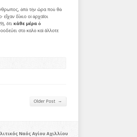
 ἄνθρωπος, ἀπὸ τὴν ὥρα ποὺ θὰ
· εἶχαν δίκιο οἱ ἀρχαῖοι
9), ὅτι
κάθε μέρα
ὁ
οοδεύει στὸ καλὸ καὶ ἄλλοτε
→
Older Post
λιτικός Ναός Αγίου Αχιλλίου