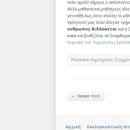
ποῖο ὁμιλεῖ σήμερα ὁ ἀπόστολος
Ἀλλὰ μαθηταὶ καὶ μαθήτριες εἶν
γεννηθῇ ἕως ὅτου κλείσῃ τὰ μάτι
πρόγονοί μας ὅταν ἔλεγαν
«γηρ
ἄνθρωπος διδάσκεται
καὶ ἡ
κακὰ καὶ βυθίζεται σὲ διαφθορὰ
Κυριακὴ τοῦ Παραλύτου.Σχολεῖο
Posted in
Κηρύγματα
,
Σύγχρο
←
Newer Post
Αρχική
Εκκλησιαστικές Ισ