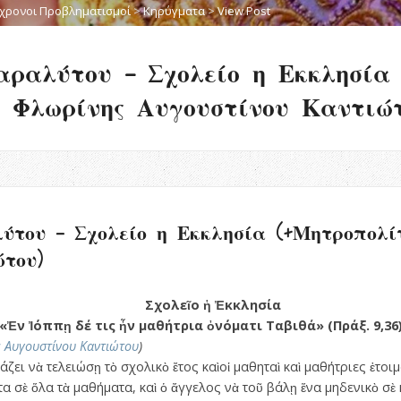
χρονοι Προβληματισμοί
>
Κηρύγματα
>
View Post
αραλύτου – Σχολείο η Εκκλησία
 Φλωρίνης Αυγουστίνου Καντιώτ
ύτου – Σχολείο η Εκκλησία (+Μητροπολί
του)
Σχολεῖο ἡ Ἐκκλησία
«Ἐν Ἰόππῃ δέ τις ἦν μαθήτρια ὀνόματι Ταβιθά» (Πράξ. 9,36
ς Αυγουστίνου Καντιώτου
)
ζει νὰ τελειώσῃ τὸ σχολικὸ ἔτος καὶοἱ μαθηταὶ καὶ μαθήτριες ἑτοι
τα σὲ ὅλα τὰ μαθήματα, καὶ ὁ ἄγγελος νὰ τοῦ βάλῃ ἕνα μηδενικὸ σὲ