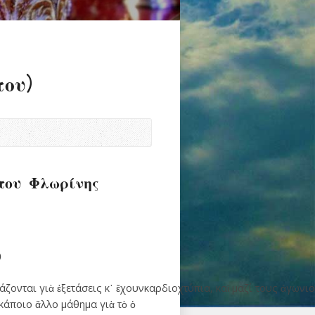
ου)
του Φλωρίνης
)
μάζονται γιὰ ἐξετάσεις κ᾽ ἔχουνκαρδιοχτύπια, καὶ μαζί τους ἀγωνι
 κάποιο ἄλλο μάθημα γιὰ τὸ ὁ