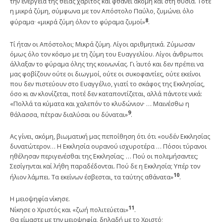
την ενέργεια της θείας χάριτος και φθάνει ακόμη και στη θυσία. Τότε
η μικρά ζύμη, σύμφωνα με τον Απόστολο Παύλο, ζυμώνει όλο
8
φύραμα· «μικρά ζύμη όλον το φύραμα ζυμοί»
.
Τί ήταν οι Απόστολοι; Μικρά ζύμη. Λίγοι αριθμητικά. Ζύμωσαν
όμως όλο τον κόσμο με τη ζύμη του Ευαγγελίου. Λίγοι άνθρωποι
άλλαξαν το φύραμα όλης της κοινωνίας. Γι΄ αυτό και δεν πρέπει να
μας φοβίζουν ούτε οι διωγμοί, ούτε οι συκοφαντίες, ούτε εκείνοι
που δεν πιστεύουν στο Ευαγγέλιο, γιατί το σκάφος της Εκκλησίας,
όσο κι αν κλονίζεται, ποτέ δεν καταποντίζεται, αλλά πάντοτε νικά:
«Πολλά τα κύματα και χαλεπόν το κλυδώνιον· … Μαινέσθω η
9
θάλασσα, πέτραν διαλύσαι ου δύναται»
.
Ας γίνει, ακόμη, βιωματική μας πεποίθηση ότι ότι «ουδέν Εκκλησίας
δυνατώτερον… Η Εκκλησία ουρανού ισχυροτέρα … Πόσοι τύρανοι
ηθέλησαν περιγενέσθαι της Εκκλησίας; … Πού οι πολεμήσαντες;
Σεσίγηνται καί λήθη παραδέδονται. Πού δε η Εκκλησία; Υπέρ τον
10
ήλιον λάμπει. Τα εκείνων έσβεσται, τα ταύτης αθάνατα»
.
Η μειοψηφία νίκησε.
11
Νίκησε ο Χριστός και «ζωή πολιτεύεται»
.
Θα είμαστε με την μειοψηφία, δηλαδή με το Χριστό;