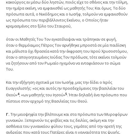
κακούργος εν μέσω δύο ληστών, ποιός είχε το σθένος και την τόλμη,
την ημέρα εκείνη, να εμφανισθεί ως μαθητής Του; Και όμως. Τα δύο
πρόσωπα αυτά, ο Νικόδημος και ο Ιωσήφ, τολμούν να εμφανισθούν
ως πρόσωπα του περιβάλλοντος Εκείνου, ο Οποίος ήταν
κρεμασμένος στο ξύλο του Σταυρού,
όταν οι Μαθητές Του Τον εγκατέλειψαν και τράπηκαν σε φυγή,
όταν ο θερμόαιμος Πέτρος Τον αρνήθηκε μπροστά σε μία παιδίσκη
και μάλιστα όχι θρασεία κατά την έκφραση του Ιερού Χρυσοστόμου,
όταν ο απογοητευμένος Ιούδας Τον πρόδωσε, τότε εκείνοι τολμούν
να ζητήσουν από τον Ρωμαίο ηγεμόνα να ενταφιάσουν το σώμα
Του.
Και την εξήγηση σχετικά με τον Ιωσήφ, μας την δίδει ο Ιερός
Ευαγγελιστής: «ος και αυτός ην προσδεχόμενος την βασιλείαν του
4
5
Θεού»
, «ων μαθητής του Ιησού»
. Ήταν δηλαδή ένα πρόσωπο που
πίστευε στον ερχομό της Βασιλείας του Θεού.
Γ.
Την μειοψηφία την βλέπουμε και στα πρόσωπα των Μυροφόρων
γυναικών. Ξεπερνούν τις φοβίες και τις δειλίες, ακόμη και την
ασθένεια του γυναικείου φύλου τους, γεμάτες από την αρετή της
ανδρείας που κατά τους Πατέρες είναι η γενναιότητα της ψυχής,