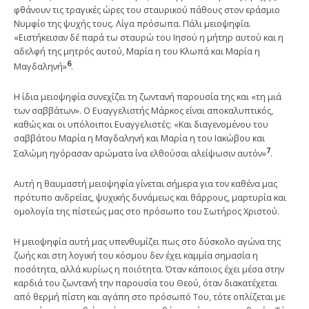
φθάνουν τις τραγικές ώρες του σταυρικού πάθους στον εράσμιο
Νυμφίο της ψυχής τους. Λίγα πρόσωπα. Πάλι μειοψηφία.
«Ειστήκεισαν δέ παρά τω σταυρώ του Ιησού η μήτηρ αυτού και η
αδελφή της μητρός αυτού, Μαρία η του Κλωπά και Μαρία η
6
Μαγδαληνή»
.
Η ίδια μειοψηφία συνεχίζει τη ζωντανή παρουσία της και «τη μιά
των σαββάτων». Ο Ευαγγελιστής Μάρκος είναι αποκαλυπτικός,
καθώς και οι υπόλοιποι Ευαγγελιστές: «Και διαγενομένου του
σαββάτου Μαρία η Μαγδαληνή και Μαρία η του Ιακώβου και
7
Σαλώμη ηγόρασαν αρώματα ίνα ελθούσαι αλείψωσιν αυτόν»
.
Αυτή η θαυμαστή μειοψηφία γίνεται σήμερα για τον καθένα μας
πρότυπο ανδρείας, ψυχικής δυνάμεως και θάρρους, μαρτυρία και
ομολογία της πίστεώς μας στο πρόσωπο του Σωτήρος Χριστού.
Η μειοψηφία αυτή μας υπενθυμίζει πως στο δύσκολο αγώνα της
ζωής και στη λογική του κόσμου δεν έχει καμμία σημασία η
ποσότητα, αλλά κυρίως η ποιότητα. Όταν κάποιος έχει μέσα στην
καρδιά του ζωντανή την παρουσία του Θεού, όταν διακατέχεται
από θερμή πίστη και αγάπη στο πρόσωπό Του, τότε οπλίζεται με