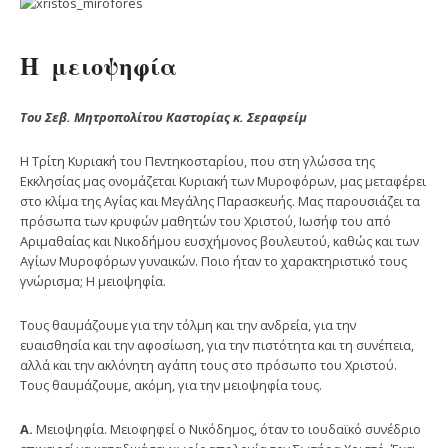
Η μειοψηφία
Του Σεβ. Μητροπολίτου Καστορίας κ. Σεραφείμ
Η Τρίτη Κυριακή του Πεντηκοσταρίου, που στη γλώσσα της
Εκκλησίας μας ονομάζεται Κυριακή των Μυροφόρων, μας μεταφέρει
στο κλίμα της Αγίας και Μεγάλης Παρασκευής. Μας παρουσιάζει τα
πρόσωπα των κρυφών μαθητών του Χριστού, Ιωσήφ του από
Αριμαθαίας και Νικοδήμου ευσχήμονος βουλευτού, καθώς και των
Αγίων Μυροφόρων γυναικών. Ποιο ήταν το χαρακτηριστικό τους
γνώρισμα; Η μειοψηφία.
Τους θαυμάζουμε για την τόλμη και την ανδρεία, για την
ευαισθησία και την αφοσίωση, για την πιστότητα και τη συνέπεια,
αλλά και την ακλόνητη αγάπη τους στο πρόσωπο του Χριστού.
Τους θαυμάζουμε, ακόμη, για την μειοψηφία τους.
Α.
Μειοψηφία. Μειοφηφεί ο Νικόδημος, όταν το ιουδαϊκό συνέδριο