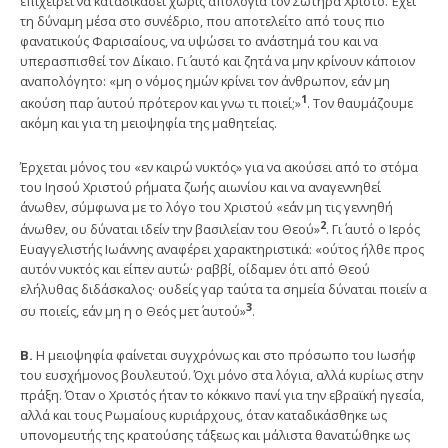
επιχειρεί να καταδικάσει χωρίς απολογία τον Σωτήρα Χριστό. Έχει
τη δύναμη μέσα στο συνέδριο, που αποτελείτο από τους πιο
φανατικούς Φαρισαίους, να υψώσει το ανάστημά του και να
υπερασπισθεί τον Δίκαιο. Γι΄ αυτό και ζητά να μην κρίνουν κάποιον
αναπολόγητο: «μη ο νόμος ημών κρίνει τον άνθρωπον, εάν μη
1
ακούση παρ΄ αυτού πρότερον και γνω τι ποιεί;»
. Τον θαυμάζουμε
ακόμη και για τη μειοψηφία της μαθητείας.
Έρχεται μόνος του «εν καιρώ νυκτός» για να ακούσει από το στόμα
του Ιησού Χριστού ρήματα ζωής αιωνίου και να αναγεννηθεί
άνωθεν, σύμφωνα με το λόγο του Χριστού «εάν μη τις γεννηθή
2
άνωθεν, ου δύναται ιδείν την βασιλείαν του Θεού»
. Γι΄ αυτό ο Ιερός
Ευαγγελιστής Ιωάννης αναφέρει χαρακτηριστικά: «ούτος ήλθε προς
αυτόν νυκτός και είπεν αυτώ· ραββί, οίδαμεν ότι από Θεού
ελήλυθας διδάσκαλος· ουδείς γαρ ταύτα τα σημεία δύναται ποιείν α
3
συ ποιείς, εάν μη η ο Θεός μετ΄ αυτού»
.
Β.
Η μειοψηφία φαίνεται συγχρόνως και στο πρόσωπο του Ιωσήφ
του ευσχήμονος βουλευτού. Όχι μόνο στα λόγια, αλλά κυρίως στην
πράξη. Όταν ο Χριστός ήταν το κόκκινο πανί για την εβραϊκή ηγεσία,
αλλά και τους Ρωμαίους κυριάρχους, όταν καταδικάσθηκε ως
υπονομευτής της κρατούσης τάξεως και μάλιστα θανατώθηκε ως