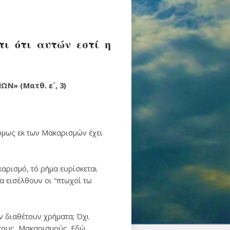
τι ότι αυτών εστί η
ΝΩΝ
»
(Ματθ. ε
´
, 3)
 όμως εκ των Μακαρισμών έχει
αρισμό, τό ρήμα ευρίσκεται
θα εισέλθουν οι “πτωχοί τω
ν διαθέτουν χρήματα; Όχι
 τους Μακαρισμούς. Εδώ