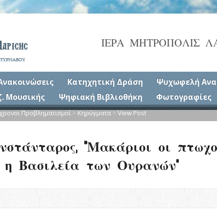
ΙΕΡΑ ΜΗΤΡΟΠΟΛΙΣ Λ
Ανακοινώσεις
Κατηχητική Δράση
Ψυχωφελή Ανα
ζ. Μουσικής
Ψηφιακή Βιβλιοθήκη
Φωτογραφίες
χρονοι Προβληματισμοί
>
Κηρύγματα
>
View Post
νστάνταρος, “Μακάριοι οι πτωχ
 η Βασιλεία των Ουρανών”