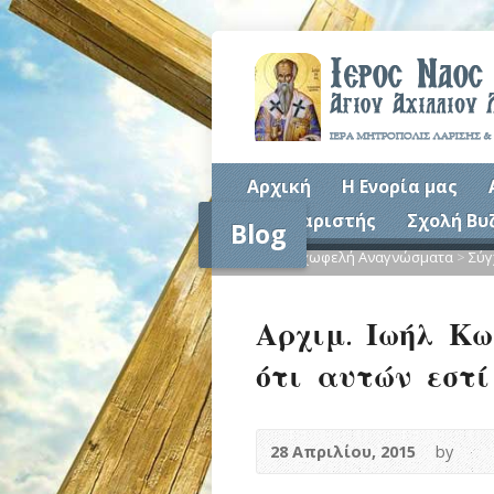
Αρχική
Η Ενορία μας
Συναξαριστής
Σχολή Βυ
Blog
Home
>
Ψυχωφελή Αναγνώσματα
>
Σύγ
Αρχιμ. Ιωήλ Κω
ότι αυτών εστί
28 Απριλίου, 2015
by