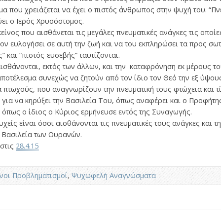
α που χρειάζεται να έχει ο πιστός άνθρωπος στην ψυχή του. “Π
ύει ο Ιερός Χρυσόστομος.
κείνος που αισθάνεται τις μεγάλες πνευματικές ανάγκες τις οποίε
ον ευλογήσει σε αυτή την ζωή και να του εκπληρώσει τα προς σωτ
 και “πιστός-ευσεβής” ταυτίζονται.
ισθάνονται, εκτός των άλλων, και την καταφρόνηση εκ μέρους του
ποτέλεσμα συνεχώς να ζητούν από τον ίδιο τον Θεό την εξ ύψου
 πτωχούς, που αναγνωρίζουν την πνευματική τους φτώχεια και τί
ε για να κηρύξει την Βασιλεία Του, όπως αναφέρει και ο Προφήτη
 όπως ο ίδιος ο Κύριος ερμήνευσε εντός της Συναγωγής.
υχείς είναι όσοι αισθάνονται τις πνευματικές τους ανάγκες και 
 η Βασιλεία των Ουρανών.
στις
28.4.15
νοι Προβληματισμοί
,
Ψυχωφελή Αναγνώσματα