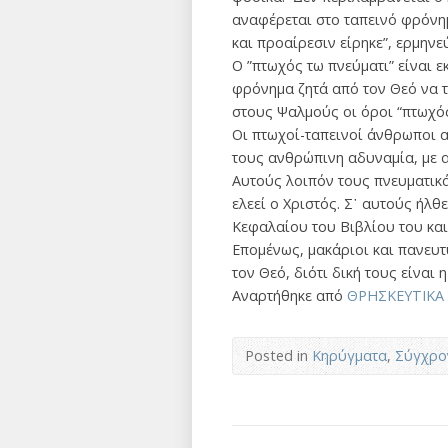
αναφέρεται στο ταπεινό φρόνημ
και προαίρεσιν είρηκε”, ερμηνε
Ο ”πτωχός τω πνεύματι” είναι ε
φρόνημα ζητά από τον Θεό να τ
στους Ψαλμούς οι όροι “πτωχός”
Οι πτωχοί-ταπεινοί άνθρωποι α
τους ανθρώπινη αδυναμία, με α
Αυτούς λοιπόν τους πνευματικά
ελεεί ο Χριστός. Σ᾽ αυτούς ήλθ
Κεφαλαίου του Βιβλίου του και
Επομένως, μακάριοι και πανευτ
τον Θεό, διότι δική τους είναι
Αναρτήθηκε από
ΘΡΗΣΚΕΥΤΙΚΑ
Posted in
Κηρύγματα
,
Σύγχρο