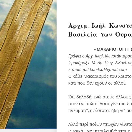
Αρχιμ. Ιωήλ Κωνστά
Βασιλεία των Ουρα
«
ΜΑΚΑΡΙΟΙ ΟΙ Π
Γράφει ο Αρχ. Ιωήλ Κωνστάνταρος
Ιεροκήρυξ Ι. Μ. Δρ. Πωγ.
&
Κονίτσ
e-mail: ioil.konitsa@gmail.com
Ο κάθε Μακαρισμός του Χριστού
κάτι που δεν έχουν οι άλλοι.
Ότι δηλαδή, ενώ στους άλλους 
στον ενεστώτα. Αυτό γίνεται, δ
πνεύματι”, ηφίσταται ήδη γι᾽ αυ
Αλλά περί ποίων πτωχών γίνετα
φυσικά. Δεν περιλαμβάνεται ο