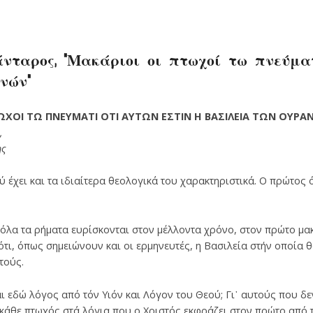
νταρος, “Μακάριοι οι πτωχοί τω πνεύμα
νών”
ΤΩΧΟΙ ΤΩ ΠΝΕΥΜΑΤΙ ΟΤΙ ΑΥΤΩΝ ΕΣΤΙΝ Η
ΒΑΣΙΛΕΙΑ ΤΩΝ ΟΥΡΑ
,
ης
 έχει και τα ιδιαίτερα θεολογικά του χαρακτηριστικά. Ο πρώτος
όλα τα ρήματα ευρίσκονται στον μέλλοντα χρόνο, στον πρώτο μακ
ιότι, όπως σημειώνουν και οι ερμηνευτές, η Βασιλεία στήν οποία 
τούς.
ι εδώ λόγος από τόν Υιόν και Λόγον του Θεού; Γι᾽ αυτούς που δε
 κάθε πτωχός στά λόγια που ο Χριστός εκφράζει στον πρώτο από