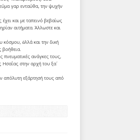
νεύμα γαρ ενταύθα, την ψυχήν
ς έχει και με ταπεινό βεβαίως
ηρίαν αιτήματα. Άλλωστε και
 κόσμου, ἀλλά και την δική
ς βοήθεια.
ς πνευματικές ανάγκες τους,
ς Ησαΐας στην αρχή του ξα´
την απόλυτη εξάρτησή τους από