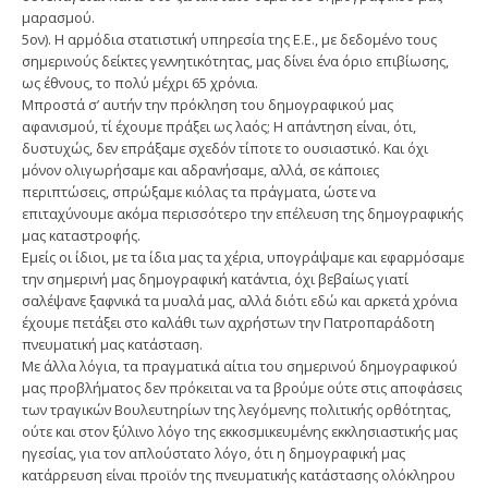
μαρασμού.
5ον). Η αρμόδια στατιστική υπηρεσία της Ε.Ε., με δεδομένο τους
σημερινούς δείκτες γεννητικότητας, μας δίνει ένα όριο επιβίωσης,
ως έθνους, το πολύ μέχρι 65 χρόνια.
Μπροστά σ’ αυτήν την πρόκληση του δημογραφικού μας
αφανισμού, τί έχουμε πράξει ως λαός; Η απάντηση είναι, ότι,
δυστυχώς, δεν επράξαμε σχεδόν τίποτε το ουσιαστικό. Και όχι
μόνον ολιγωρήσαμε και αδρανήσαμε, αλλά, σε κάποιες
περιπτώσεις, σπρώξαμε κιόλας τα πράγματα, ώστε να
επιταχύνουμε ακόμα περισσότερο την επέλευση της δημογραφικής
μας καταστροφής.
Εμείς οι ίδιοι, με τα ίδια μας τα χέρια, υπογράψαμε και εφαρμόσαμε
την σημερινή μας δημογραφική κατάντια, όχι βεβαίως γιατί
σαλέψανε ξαφνικά τα μυαλά μας, αλλά διότι εδώ και αρκετά χρόνια
έχουμε πετάξει στο καλάθι των αχρήστων την Πατροπαράδοτη
πνευματική μας κατάσταση.
Με άλλα λόγια, τα πραγματικά αίτια του σημερινού δημογραφικού
μας προβλήματος δεν πρόκειται να τα βρούμε ούτε στις αποφάσεις
των τραγικών Βουλευτηρίων της λεγόμενης πολιτικής ορθότητας,
ούτε και στον ξύλινο λόγο της εκκοσμικευμένης εκκλησιαστικής μας
ηγεσίας, για τον απλούστατο λόγο, ότι η δημογραφική μας
κατάρρευση είναι προϊόν της πνευματικής κατάστασης ολόκληρου