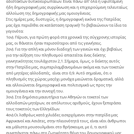
αδίστακτων δυτικοευρωπαίων. Είναι πάνω απ’ όλα η υφιστάμενη
ήδη δημογραφική μας συρρίκνωση και η επιχειρούμενη τελευταίως
αλλοίωση της δημογραφικής μας ομοιογένειας.
Στις ημέρες μας, δυστυχώς, η δημογραφική εικόνα της Πατρίδας
μας έχει περιέλθει σε κατάσταση τραγική! Το βεβαιώνουν τα ίδια τα
γεγονότα:
1ον). Πέρυσι, για πρώτη φορά στα χρονικά της σύγχρονης ιστορίας
μας, οι θάνατοι ήσαν περισσότεροι από τις γεννήσεις.
2ον). Για την απλή και μόνον διαδοχή των γενεών και όχι βεβαίως
για την αύξηση του πληθυσμού απαιτείται ένας δείκτης
γεννητικότητας τουλάχιστον 2,1. Σήμερα, όμως, ο δείκτης αυτός
στην Πατρίδα μας, συμπεριλαμβανομένων ακόμα και των τοκετών
από μητέρες αλλοδαπές, είναι στο 0,9. Αυτό σημαίνει, ότι ο
πληθυσμός της χώρας μαςόχι μονάχα μειώνεται δραματικά, αλλά
και αλλοιώνεται δημογραφικά και πολιτισμικά ως προς την
ομοιογένεια και την συνοχή του.
3ον). Στα δημόσια μαιευτήρια των Αθηνών οι τοκετοί των
αλλοδαπών μητέρων, σε απόλυτους αριθμούς, έχουν ξεπεράσει
τους τοκετούς των Ελληνίδων.
4ον).Οι λαθρέως κατά χιλιάδες εισερχόμενοι στην πατρίδα μας
Αφρικανοί και Ασιάτες, στην πλειονότητά τους, είναι νέοι άνθρωποι
και μάλιστα μουσουλμάνοι στο θρήσκευμα, με ό, τι αυτό
συνεπάγεται πάνω στο ζωτικότατο θέμα του δημογραφικού μας