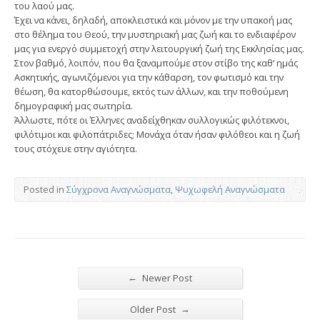
του λαού μας.
Έχει να κάνει, δηλαδή, αποκλειστικά και μόνον με την υπακοή μας
στο θέλημα του Θεού, την μυστηριακή μας ζωή και το ενδιαφέρον
μας για ενεργό συμμετοχή στην λειτουργική ζωή της Εκκλησίας μας.
Στον βαθμό, λοιπόν, που θα ξαναμπούμε στον στίβο της καθ’ ημάς
Ασκητικής, αγωνιζόμενοι για την κάθαρση, τον φωτισμό και την
θέωση, θα κατορθώσουμε, εκτός των άλλων, και την ποθούμενη
δημογραφική μας σωτηρία.
Άλλωστε, πότε οι Έλληνες αναδείχθηκαν συλλογικώς φιλότεκνοι,
φιλότιμοι και φιλοπάτριδες; Μονάχα όταν ήσαν φιλόθεοι και η ζωή
τους στόχευε στην αγιότητα.
Posted in
Σύγχρονα Αναγνώσματα
,
Ψυχωφελή Αναγνώσματα
←
Newer Post
→
Older Post