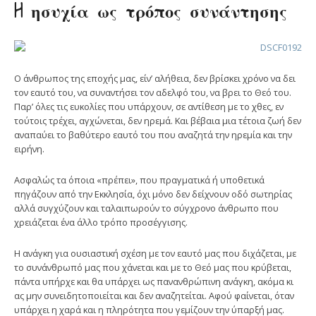
H ησυχία ως τρόπος συνάντησης
Ο άνθρωπος της εποχής μας, είν’ αλήθεια, δεν βρίσκει χρόνο να δει
τον εαυτό του, να συναντήσει τον αδελφό του, να βρει το Θεό του.
Παρ’ όλες τις ευκολίες που υπάρχουν, σε αντίθεση με το χθες, εν
τούτοις τρέχει, αγχώνεται, δεν ηρεμά. Και βέβαια μια τέτοια ζωή δεν
αναπαύει το βαθύτερο εαυτό του που αναζητά την ηρεμία και την
ειρήνη.
Ασφαλώς τα όποια «πρέπει», που πραγματικά ή υποθετικά
πηγάζουν από την Εκκλησία, όχι μόνο δεν δείχνουν οδό σωτηρίας
αλλά συγχύζουν και ταλαιπωρούν το σύγχρονο άνθρωπο που
χρειάζεται ένα άλλο τρόπο προσέγγισης.
Η ανάγκη για ουσιαστική σχέση με τον εαυτό μας που διχάζεται, με
το συνάνθρωπό μας που χάνεται και με το Θεό μας που κρύβεται,
πάντα υπήρχε και θα υπάρχει ως πανανθρώπινη ανάγκη, ακόμα κι
ας μην συνειδητοποιείται και δεν αναζητείται. Αφού φαίνεται, όταν
υπάρχει η χαρά και η πληρότητα που γεμίζουν την ύπαρξή μας.