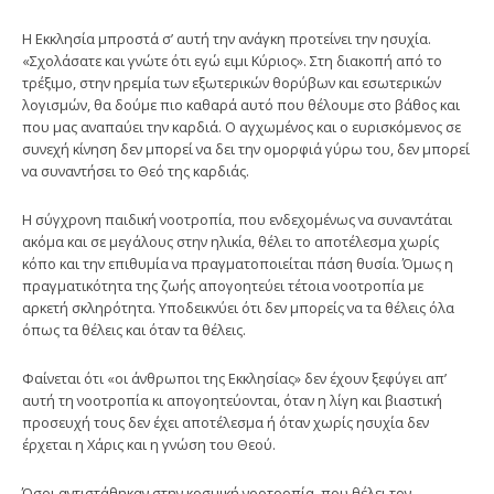
Η Εκκλησία μπροστά σ’ αυτή την ανάγκη προτείνει την ησυχία.
«Σχολάσατε και γνώτε ότι εγώ ειμι Κύριος». Στη διακοπή από το
τρέξιμο, στην ηρεμία των εξωτερικών θορύβων και εσωτερικών
λογισμών, θα δούμε πιο καθαρά αυτό που θέλουμε στο βάθος και
που μας αναπαύει την καρδιά. Ο αγχωμένος και ο ευρισκόμενος σε
συνεχή κίνηση δεν μπορεί να δει την ομορφιά γύρω του, δεν μπορεί
να συναντήσει το Θεό της καρδιάς.
Η σύγχρονη παιδική νοοτροπία, που ενδεχομένως να συναντάται
ακόμα και σε μεγάλους στην ηλικία, θέλει το αποτέλεσμα χωρίς
κόπο και την επιθυμία να πραγματοποιείται πάση θυσία. Όμως η
πραγματικότητα της ζωής απογοητεύει τέτοια νοοτροπία με
αρκετή σκληρότητα. Υποδεικνύει ότι δεν μπορείς να τα θέλεις όλα
όπως τα θέλεις και όταν τα θέλεις.
Φαίνεται ότι «οι άνθρωποι της Εκκλησίας» δεν έχουν ξεφύγει απ’
αυτή τη νοοτροπία κι απογοητεύονται, όταν η λίγη και βιαστική
προσευχή τους δεν έχει αποτέλεσμα ή όταν χωρίς ησυχία δεν
έρχεται η Χάρις και η γνώση του Θεού.
Όσοι αντιστάθηκαν στην κοσμική νοοτροπία, που θέλει τον