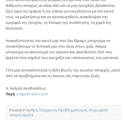
άνθρωπο συνεχώς να κάνει κάτι και να μην ησυχάζει, βρίσκοντας
λίγη ώρα της ημέρας ή της νύκτας για να μιλήσουν με τον εαυτό
τους, να μελετήσουν και να προσευχηθούν, ανακάλυψαν την
ομορφιά της ησυχίας, τη δύναμη της συνάντησης, τη χαρά της
κοινωνίας.
Ανακαλύπτοντας τον εαυτό μας που δεν ξέραμε, μπορούμε να
συναντήσουμε το διπλανό μας που είναι όπως εμάς. Ακόμα,
μπορούμε να ακούσουμε τον αόρατο και ακατάληπτο Θεό που
έρχεται στην καρδιά που ησυχάζει και ταπεινώνεται, που μετανοεί.
Τότε μας αποκαλύπτεται η άλλη βιωτή, της αιωνίου απαρχής, μέσα
από τα προβλήματα και τις έννοιες της παρούσας ζωής.
π. Ανδρέα Αγαθοκλέους
Πηγή
:
isagiastriados.com
Posted in
Άρθρα
,
Σύγχρονοι Προβληματισμοί
,
Ψυχωφελή
Αναγνώσματα