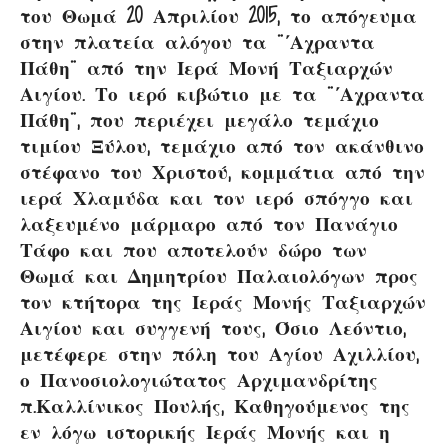
του Θωμά 20 Απριλίου 2015, το απόγευμα
στην πλατεία αλόγου τα ¨΄Αχραντα
Πάθη¨ από την Ιερά Μονή Ταξιαρχών
Αιγίου. Το ιερό κιβώτιο με τα ¨΄Αχραντα
Πάθη¨,
που περιέχει μεγάλο τεμάχιο
τιμίου Ξύλου, τεμάχιο από τον ακάνθινο
στέφανο του Χριστού, κομμάτια από την
ιερά Χλαμύδα και τον ιερό σπόγγο και
λαξευμένο μάρμαρο από τον Πανάγιο
Τάφο και που αποτελούν δώρο των
Θωμά και Δημητρίου Παλαιολόγων προς
τον κτήτορα της Ιεράς Μονής Ταξιαρχών
Αιγίου και συγγενή τους, Όσιο Λεόντιο,
μετέφερε στην πόλη του Αγίου Αχιλλίου,
ο Πανοσιολογιώτατος Αρχιμανδρίτης
π.Καλλίνικος Πουλής, Καθηγούμενος της
εν λόγω ιστορικής Ιεράς Μονής και η