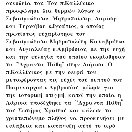
συνοδεία του. Τον π.Καλλίνικο
προσφώνησε δια θερμών λόγων ο
Σεβασμιώτατος Μητροπολίτης Λαρίσης
και Τυρνάβου κ.Ιγνάτιος, ο οποίος
πρωτίστως ευχαρίστησε τον
Σεβασμιώτατο Μητροπολίτη Καλαβρύτων
και Αιγιαλείας κ.Αμβρόσιον, με την ευχή
και την ευλογία του οποίου εκομίσθησαν
τα ¨’Αχραντα Πάθη¨ στην Λάρισα. Ο
π.Καλλίνικος με την σειρά του
μεταφέροντας τις ευχές του σεπτού του
Ποιμενάρχου κ.Αμβροσίου, μίλησε για
την ιστορική στιγμή, κατά την οποία η
Λάρισα υποδέχθηκε τα ¨΄Αχραντα Πάθη”
του Σωτήρος Χριστού και κάλεσε το
χριστεπώνυμο πλήθος να προσκυνήσει με
ευλάβεια και κατάνυξη αυτό το ιερό