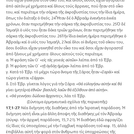
πού εἶχαν γεννηθεῖ στόν οἶκο του, καί ὅλους ὅσους εἶχαν ἀγοραστεῖ
ἀπό αὐτόν μέ χρήματα καί ὅλους τούς ἄρρενες, πού ἦταν στό οἶκο
του, καί περιέτεμε τήν σάρκα τῆς ἀκροβυστίας τους τήν ἴδια ἡμέρα,
ὅπως τόν διέταξε ὁ Θεός. 24Ἦταν δέ ὁ Ἀβραάμ ἐνενήντα ἐννέα
χρόνων, ὅταν περιτμήθηκε τήν σάρκα τῆς ἀκροβυστίας του. 25Ὁ δέ
Ἰσμαήλ ὁ υἱός του ἦταν δέκα τριῶν χρόνων, ὅταν περιτμήθηκε τήν
σάρκα τῆς ἀκροβυστίας του. 26Τήν ἴδια ἐκείνη ἡμέρα περιτμήθηκε ὁ
Ἀβραάμ καί ὁ υἱός του Ἰσμαήλ, 27καί ὅλοι οἱ ἄνδρες τοῦ οἴκου του,
ὅσοι δοῦλοι εἶχαν γεννηθεῖ στόν οἶκο του καί ὅσοι εἶχαν ἀγοραστεῖ
ἀπό ξένους μέ χρήματα· ὅλους αὐτούς τούς περιέτεμε.
α. Ἡ φράση τῶν Ο´
«εἰς τάς γενεάς αὐτῶν»
λείπει ἀπό τό Ἑβρ.
β. Ἡ φράση τῶν Ο´
«τῇ ὀγδόῃ ἡμέρᾳ»
λείπει ἀπό τό Ἑβρ.
γ. Κατά τό Ἑβρ. τό μέχρι τώρα ὄνομα τῆς Σάρας ἦταν
«Σαράϊ»
καί
τώρα γίνεται
«Σάρρα»
.
δ. Στό Ἑβρ. γίνεται λόγος γιά τήν Σάρα:
«Θά εὐλογήσω αὐτήν καί θά
γίνει
(μητέρα)
ἐθνῶν· βασιλεῖς λαῶν θά ἐξέλθουν ἀπό αὐτήν»
.
ε.
«Θά γεννήσει δώδεκα ἄρχοντες»
, λέει τό Ἑβρ.
(Σύντομα ἑρμηνευτικά σχόλια τῆς περικοπῆς)
17,1-27:
Νέα διήγηση τῆς διαθήκης ἀπό τήν Ἱερατική παράδοση. Ἡ
διήγηση αὐτή εἶναι μία ἄλλη ἄποψη τῆς διαθήκης μέ τόν Ἀβραάμ
(σύγκρ. τήν ἀρχική παράδοση, 15,7-21). Ἡ διαθήκη ἐδῶ σφραγίζει
τίς ἴδιες τίς ὑποσχέσεις μέ τήν Γιαχβική παράδοση τοῦ κεφ. 15, ἀλλά
ἐπιβάλλει αὐτή τήν φορά στόν ἄνθρωπο τίς ὑποχρεώσεις τῆς