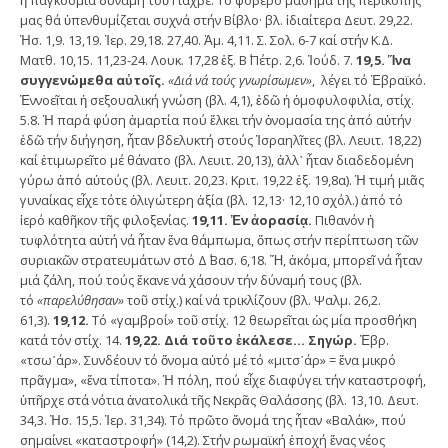
ἡ παγκόσμια δύναμη τοῦ Γιαχβέ. Τό φοβερό μάθημα τῆς περικοπῆς
μας θά ὑπενθυμίζεται συχνά στήν Βίβλο· βλ. ἰδιαίτερα Δευτ. 29,22.
Ἠσ. 1,9. 13,19. Ἰερ. 29,18. 27,40. Ἀμ. 4,11. Σ. Σολ. 6-7 καί στήν Κ.Δ.
Ματθ. 10,15. 11,23-24. Λουκ. 17,28 ἑξ. Β΄ Πέτρ. 2,6. Ἰούδ. 7.
19,5. Ἵνα
συγγενώμεθα αὐτοῖς.
«Διά νά τούς γνωρίσωμεν»
, λέγει τό Ἑβραϊκό.
Ἐννοεῖται ἡ σεξουαλική γνώση (βλ. 4,1), ἐδῶ ἡ ὁμοφυλοφιλία, στίχ.
5.8. Ἡ παρά φύση ἁμαρτία πού ἕλκει τήν ὀνομασία της ἀπό αὐτήν
ἐδῶ τήν διήγηση, ἦταν βδελυκτή στούς Ἰσραηλῖτες (βλ. Λευιτ. 18,22)
καί ἐτιμωρεῖτο μέ θάνατο (βλ. Λευιτ. 20,13), ἀλλ᾿ ἦταν διαδεδομένη
γύρω ἀπό αὐτούς (βλ. Λευιτ. 20,23. Κριτ. 19,22 ἑξ. 19,8α). Ἡ τιμή μιᾶς
γυναίκας εἶχε τότε ὀλιγώτερη ἀξία (βλ. 12,13· 12,10 σχόλ.) ἀπό τό
ἱερό καθῆκον τῆς φιλοξενίας.
19,11. Ἐν ἀορασίᾳ.
Πιθανόν ἡ
τυφλότητα αὐτή νά ἦταν ἕνα θάμπωμα, ὅπως στήν περίπτωση τῶν
συριακῶν στρατευμάτων στό Δ΄ Βασ. 6,18. Ἤ, ἀκόμα, μπορεῖ νά ἦταν
μιά ζάλη, πού τούς ἔκανε νά χάσουν τήν δύναμή τους (βλ.
τό
«παρελύθησαν»
τοῦ στίχ.) καί νά τρικλίζουν (βλ. Ψαλμ. 26,2.
61,3).
19,12.
Τό «γαμβροί» τοῦ στίχ. 12 θεωρεῖται ὡς μία προσθήκη
κατά τόν στίχ. 14.
19,22.
Διά τοῦτο ἐκάλεσε… Σηγώρ.
Ἑβρ.
«τσω῾άρ». Συνδέουν τό ὄνομα αὐτό μέ τό «μιτσ῾άρ» = ἕνα μικρό
πρᾶγμα», «ἕνα τίποτα». Ἡ πόλη, πού εἶχε διαφύγει τήν καταστροφή,
ὑπῆρχε στά νότια ἀνατολικά τῆς Νεκρᾶς Θαλάσσης (βλ. 13,10. Δευτ.
34,3. Ἠσ. 15,5. Ἰερ. 31,34). Τό πρῶτο ὄνομά της ἦταν «Βαλάκ», πού
σημαίνει «καταστροφή» (14,2). Στήν ρωμαϊκή ἐποχή ἕνας νέος