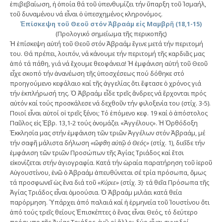
ἐπιβεβαίωση, ἡ ὁποία θά τοῦ ὑπενθυμίζει τήν ὕπαρξη τοῦ Ἰσμαήλ,
τοῦ δυναμένου νά εἶναι ὁ ὑπεσχημένος κληρονόμος.
Ἐπίσκεψη τοῦ Θεοῦ στόν Ἀβραάμ εἰς Μαμβρῆ (18,1-15)
(Προλογικό σημείωμα τῆς περικοπῆς)
Ἡ ἐπίσκεψη αὐτή τοῦ Θεοῦ στόν Ἀβραάμ ἔγινε μετά τήν περιτομή
του. Θά πρέπει, λοιπόν, νά κάνουμε τήν περιτομή τῆς καρδιᾶς μας
ἀπό τά πάθη, γιά νά ἔχουμε θεοφάνεια! Ἡ ἐμφάνιση αὐτή τοῦ Θεοῦ
εἶχε σκοπό τήν ἀνανέωση τῆς ὑποσχέσεως πού δόθηκε στό
προηγούμενο κεφάλαιο καί τῆς ἀγγελίας ὅτι ἔφτασε ὁ χρόνος γιά
τήν ἐκπλήρωσή της. Ὁ Ἀβραάμ εἶδε τρεῖς ἄνδρες νά ἔρχονται πρός
αὐτόν καί τούς προσκάλεσε νά δεχθοῦν τήν φιλοξενία του (στίχ. 3-5).
Ποιοί εἶναι αὐτοί οἱ τρεῖς ξένοι; Τό ἑπόμενο κεφ. 19 καί ὁ ἀπόστολος
Παῦλος εἰς Ἑβρ. 13,1-2 τούς ὀνομάζει «Ἀγγέλους». Ἡ Ὀρθόδοξη
Ἐκκλησία μας στήν ἐμφάνιση τῶν τριῶν Ἀγγέλων στόν Ἀβραάμ, μέ
τήν σαφῆ μάλιστα δήλωση
«ὤφθη αὐτῷ ὁ Θεός»
(στίχ. 1), διεῖδε τήν
ἐμφάνιση τῶν τριῶν Προσώπων τῆς Ἁγίας Τριάδος καί ἔτσι
εἰκονίζεται στήν ἁγιογραφία. Κατά τήν ὡραία παρατήρηση τοῦ ἱεροῦ
Αὐγουστίνου, ἐνῶ ὁ Ἀβραάμ ἀπευθύνεται σέ τρία πρόσωπα, ὅμως
τά προσφωνεῖ ὡς ἕνα διά τοῦ
«Κύριε»
(στίχ. 3)· τά θεῖα Πρόσωπα τῆς
Ἁγίας Τριάδος εἶναι ὁμοούσια. Ὁ Ἀβραάμ μιλάει κατά θεία
παρόρμηση. Ὑπάρχει ἀπό παλαιά καί ἡ ἑρμηνεία τοῦ Ἰουστίνου ὅτι
ἀπό τούς τρεῖς θείους Ἐπισκέπτες ὁ ἕνας εἶναι Θεός, τό δεύτερο