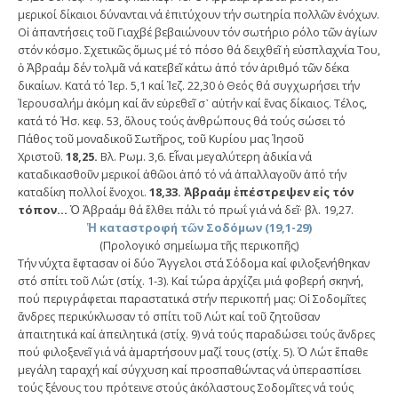
μερικοί δίκαιοι δύνανται νά ἐπιτύχουν τήν σωτηρία πολλῶν ἐνόχων.
Οἱ ἀπαντήσεις τοῦ Γιαχβέ βεβαιώνουν τόν σωτήριο ρόλο τῶν ἁγίων
στόν κόσμο. Σχετικῶς ὅμως μέ τό πόσο θά δειχθεῖ ἡ εὐσπλαχνία Του,
ὁ Ἀβραάμ δέν τολμᾶ νά κατεβεῖ κάτω ἀπό τόν ἀριθμό τῶν δέκα
δικαίων. Κατά τό Ἰερ. 5,1 καί Ἰεζ. 22,30 ὁ Θεός θά συγχωρήσει τήν
Ἰερουσαλήμ ἀκόμη καί ἄν εὑρεθεῖ σ᾿ αὐτήν καί ἕνας δίκαιος. Τέλος,
κατά τό Ἠσ. κεφ. 53, ὅλους τούς ἀνθρώπους θά τούς σώσει τό
Πάθος τοῦ μοναδικοῦ Σωτῆρος, τοῦ Κυρίου μας Ἰησοῦ
Χριστοῦ.
18,25.
Βλ. Ρωμ. 3,6. Εἶναι μεγαλύτερη ἀδικία νά
καταδικασθοῦν μερικοί ἀθῶοι ἀπό τό νά ἀπαλλαγοῦν ἀπό τήν
καταδίκη πολλοί ἔνοχοι.
18,33. Ἀβραάμ ἐπέστρεψεν εἰς τόν
τόπον…
Ὁ Ἀβραάμ θά ἔλθει πάλι τό πρωΐ γιά νά δεῖ· βλ. 19,27.
Ἡ καταστροφή τῶν Σοδόμων (19,1-29)
(Προλογικό σημείωμα τῆς περικοπῆς)
Τήν νύχτα ἔφτασαν οἱ δύο Ἄγγελοι στά Σόδομα καί φιλοξενήθηκαν
στό σπίτι τοῦ Λώτ (στίχ. 1-3). Καί τώρα ἀρχίζει μιά φοβερή σκηνή,
πού περιγράφεται παραστατικά στήν περικοπή μας: Οἱ Σοδομῖτες
ἄνδρες περικύκλωσαν τό σπίτι τοῦ Λώτ καί τοῦ ζητοῦσαν
ἀπαιτητικά καί ἀπειλητικά (στίχ. 9) νά τούς παραδώσει τούς ἄνδρες
πού φιλοξενεῖ γιά νά ἁμαρτήσουν μαζί τους (στίχ. 5). Ὁ Λώτ ἔπαθε
μεγάλη ταραχή καί σύγχυση καί προσπαθώντας νά ὑπερασπίσει
τούς ξένους του πρότεινε στούς ἀκόλαστους Σοδομῖτες νά τούς