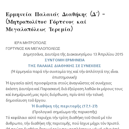
Ερμηνεία Παλαιάς Διαθήκης (Δ΄) –
(Μητροπολίτου Γόρτυνος καί
Μεγαλοπόλεως Ἰερεμία)
IEΡΑ ΜΗΤΡΟΠΟΛΙΣ
ΓΟΡΤΥΝΟΣ ΚΑΙ ΜΕΓΑΛΟΠΟΛΕΩΣ
Δημητσάνα, Δευτέρα τῆς Διακαινησίμου 13 Ἀπριλίου 2015
ΣΥΝΤΟΜΗ ΕΡΜΗΝΕΙΑ
ΤΗΣ ΠΑΛΑΙΑΣ ΔΙΑΘΗΚΗΣ ΣΕ ΣΥΝΕΧΕΙΕΣ
(Ἡ ἑρμηνεία παρά τήν συντομία της καί τήν ἁπλότητά της εἶναι
ἐπιστημονική)
Ἡ ἐργασία αὐτή προσφέρεται στούς ἀναγνῶστες σέ συνέχειες
ἑκάστη Δευτέρα καί Παρασκευή διά ἐξεύρεση λαθῶν ἐκ μέρους τους
καί ἐνημέρωσή μας πρός διόρθωση, πρίν ἀπό τήν τελική
δημοσίευση τοῦ ἔργου.
Ἡ διαθήκη τῆς περιτομῆς (17,1-27)
(Προλογικό σημείωμα τῆς περικοπῆς)
Τό κεφάλαιο αὐτό περιέχει τήν τρίτη διαθήκη τοῦ Θεοῦ μέ τόν
ἄνθρωπο, τήν διαθήκη τῆς περιτομῆς, πού ἴσχυε μέχρι τόν Χριστό.