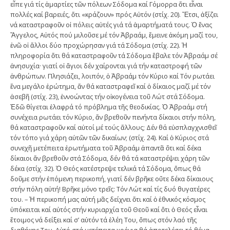
εἶπε γιά τίς ἁμαρτίες τῶν πόλεων Σόδομα καί Γόμορρα ὅτι εἶναι
πολλές καί βαρειές, ὅτι «κράζουν» πρός Αὐτόν (στίχ. 20). Ἔτσι, ἀξίζει
νά καταστραφοῦν οἱ πόλεις αὐτές γιά τά ἁμαρτήματά τους. Ὁ ἕνας
Ἄγγελος, Αὐτός πού μιλοῦσε μέ τόν Ἀβραάμ, ἔμεινε ἀκόμη μαζί του,
ἐνῶ οἱ ἄλλοι δύο προχώρησαν γιά τά Σόδομα (στίχ. 22). Ἡ
πληροφορία ὅτι θά καταστραφοῦν τά Σόδομα ἔβαλε τόν Ἀβραάμ σέ
ἀνησυχία· γιατί οἱ ἅγιοι δέν χαίρονται γιά τήν καταστροφή τῶν
ἀνθρώπων. Πλησιάζει, λοιπόν, ὁ Ἀβραάμ τόν Κύριο καί Τόν ρωτάει
ἕνα μεγάλο ἐρώτημα, ἄν θά καταστραφεῖ καί ὁ δίκαιος μαζί μέ τόν
ἀσεβῆ (στίχ. 23), ἐννοώντας τήν οἰκογένεια τοῦ Λώτ στά Σόδομα.
Ἐδῶ θίγεται ἐλαφρά τό πρόβλημα τῆς θεοδικίας. Ὁ Ἀβραάμ στή
συνέχεια ρωτάει τόν Κύριο, ἄν βρεθοῦν πενήντα δίκαιοι στήν πόλη,
θά καταστραφοῦν καί αὐτοί μέ τούς ἄλλους; Δέν θά εὐσπλαγχνισθεῖ
τόν τόπο γιά χάρη αὐτῶν τῶν δικαίων; (στίχ. 24). Καί ὁ Κύριος στά
συνεχῆ μετέπειτα ἐρωτήματα τοῦ Ἀβραάμ ἀπαντᾶ ὅτι καί δέκα
δίκαιοι ἄν βρεθοῦν στά Σόδομα, δέν θά τά καταστρέψει χάρη τῶν
δέκα (στίχ. 32). Ὁ Θεός κατέστρεψε τελικά τά Σόδομα, ὅπως θά
δοῦμε στήν ἑπόμενη περικοπή, γιατί δέν βρῆκε οὔτε δέκα δίκαιους
στήν πόλη αὐτή! Βρῆκε μόνο τρεῖς: Τόν Λώτ καί τίς δυό θυγατέρες
του. – Ἡ περικοπή μας αὐτή μᾶς δείχνει ὅτι καί ὁ ἐθνικός κόσμος
ὑπόκειται καί αὐτός στήν κυριαρχία τοῦ Θεοῦ καί ὅτι ὁ Θεός εἶναι
ἕτοιμος νά δείξει καί σ’ αὐτόν τά ἐλέη Του, ὅπως στόν λαό τῆς