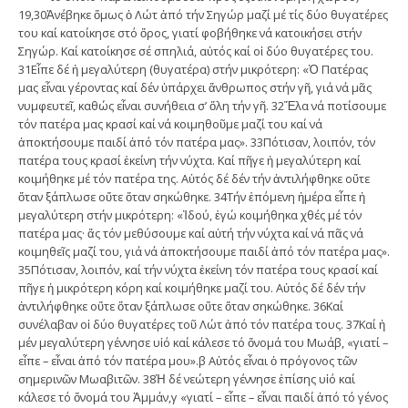
19,30Ἀνέβηκε ὅμως ὁ Λώτ ἀπό τήν Σηγώρ μαζί μέ τίς δύο θυγατέρες
του καί κατοίκησε στό ὄρος, γιατί φοβήθηκε νά κατοικήσει στήν
Σηγώρ. Καί κατοίκησε σέ σπηλιά, αὐτός καί οἱ δύο θυγατέρες του.
31Εἶπε δέ ἡ μεγαλύτερη (θυγατέρα) στήν μικρότερη: «Ὁ Πατέρας
μας εἶναι γέροντας καί δέν ὑπάρχει ἄνθρωπος στήν γῆ, γιά νά μᾶς
νυμφευτεῖ, καθώς εἶναι συνήθεια σ’ ὅλη τήν γῆ. 32Ἔλα νά ποτίσουμε
τόν πατέρα μας κρασί καί νά κοιμηθοῦμε μαζί του καί νά
ἀποκτήσουμε παιδί ἀπό τόν πατέρα μας». 33Πότισαν, λοιπόν, τόν
πατέρα τους κρασί ἐκείνη τήν νύχτα. Καί πῆγε ἡ μεγαλύτερη καί
κοιμήθηκε μέ τόν πατέρα της. Αὐτός δέ δέν τήν ἀντιλήφθηκε οὔτε
ὅταν ξάπλωσε οὔτε ὅταν σηκώθηκε. 34Τήν ἑπόμενη ἡμέρα εἶπε ἡ
μεγαλύτερη στήν μικρότερη: «Ἰδού, ἐγώ κοιμήθηκα χθές μέ τόν
πατέρα μας· ἄς τόν μεθύσουμε καί αὐτή τήν νύχτα καί νά πᾶς νά
κοιμηθεῖς μαζί του, γιά νά ἀποκτήσουμε παιδί ἀπό τόν πατέρα μας».
35Πότισαν, λοιπόν, καί τήν νύχτα ἐκείνη τόν πατέρα τους κρασί καί
πῆγε ἡ μικρότερη κόρη καί κοιμήθηκε μαζί του. Αὐτός δέ δέν τήν
ἀντιλήφθηκε οὔτε ὅταν ξάπλωσε οὔτε ὅταν σηκώθηκε. 36Καί
συνέλαβαν οἱ δύο θυγατέρες τοῦ Λώτ ἀπό τόν πατέρα τους. 37Καί ἡ
μέν μεγαλύτερη γέννησε υἱό καί κάλεσε τό ὄνομά του Μωάβ, «γιατί –
εἶπε – εἶναι ἀπό τόν πατέρα μου».β Αὐτός εἶναι ὁ πρόγονος τῶν
σημερινῶν Μωαβιτῶν. 38Ἡ δέ νεώτερη γέννησε ἐπίσης υἱό καί
κάλεσε τό ὄνομά του Ἀμμάν,γ «γιατί – εἶπε – εἶναι παιδί ἀπό τό γένος