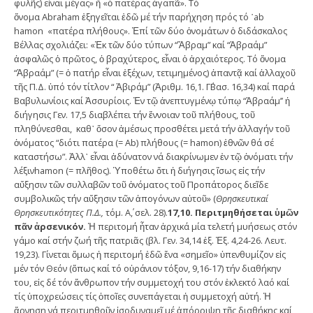
φυλῆς) εἶναι μέγας» ἤ «ὁ πατέρας ἀγαπᾶ». Τό
ὄνομα Abraham ἐξηγεῖται ἐδῶ μέ τήν παρήχηση πρός τό ῾ab
hamon «πατέρα πλήθους». Ἐπί τῶν δύο ὀνομάτων ὁ διδάσκαλος
Βέλλας σχολιάζει: «Ἐκ τῶν δύο τύπων “Ἅβραμ” καί “Ἀβραάμ”
ἀσφαλῶς ὁ πρῶτος, ὁ βραχύτερος, εἶναι ὁ ἀρχαιότερος. Τό ὄνομα
“Ἀβραάμ” (= ὁ πατήρ εἶναι ἐξέχων, τετιμημένος) ἀπαντᾷ καί ἀλλαχοῦ
τῆς Π.Δ. ὑπό τόν τίτλον “ Ἀβιράμ” (Ἀριθμ. 16,1. Γ΄Βασ. 16,34) καί παρά
Βαβυλωνίοις καί Ἀσσυρίοις. Ἐν τῷ ἀνεπτυγμένῳ τύπῳ “Ἀβραάμ’’ ἡ
διήγησις Γεν. 17,5 διαβλέπει τήν ἔννοιαν τοῦ πλήθους, τοῦ
πληθύνεσθαι, καθ᾿ ὅσον ἀμέσως προσθέτει μετά τήν ἀλλαγήν τοῦ
ὀνόματος “διότι πατέρα (= Ab) πλήθους (= hamon) ἐθνῶν θά σέ
καταστήσω”. Ἀλλ᾿ εἶναι ἀδύνατον νά διακρίνωμεν ἐν τῷ ὀνόματι τήν
λέξινhamon (= πλῆθος). Ὑποθέτω ὅτι ἡ διήγησις ἴσως εἰς τήν
αὔξησιν τῶν συλλαβῶν τοῦ ὀνόματος τοῦ Προπάτορος διεῖδε
συμβολικῶς τήν αὔξησιν τῶν ἀπογόνων αὐτοῦ» (
Θρησκευτικαί
Θρησκευτικότητες Π.Δ.,
τόμ. Α΄, σελ. 28).
17,10. Περιτμηθήσεται ὑμῶν
πᾶν ἀρσενικόν.
Ἡ περιτομή ἦταν ἀρχικά μία τελετή μυήσεως στόν
γάμο καί στήν ζωή τῆς πατριᾶς (βλ. Γεν. 34,14 ἑξ. Ἐξ. 4,24-26. Λευτ.
19,23). Γίνεται ὅμως ἡ περιτομή ἐδῶ ἕνα «σημεῖο» ὑπενθυμίζον εἰς
μέν τόν Θεόν (ὅπως καί τό οὐράνιον τόξον, 9,16-17) τήν διαθήκην
του, εἰς δέ τόν ἄνθρωπον τήν συμμετοχή του στόν ἐκλεκτό λαό καί
τίς ὑποχρεώσεις τίς ὁποῖες συνεπάγεται ἡ συμμετοχή αὐτή. Ἡ
ἄρνηση νά περιτμηθοῦν ἰσοδυναμεῖ μέ ἀπόρριψη τῆς διαθήκης καί