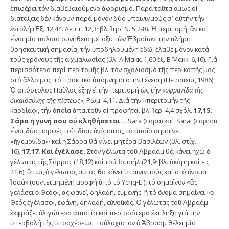
ἐπιφέρει τόν διαβεβαιούμενο ἀφορισμό. Παρά ταῦτα ὅμως οἱ
διατάξεις δέν κάνουν παρά μόνον δύο ὑπαινιγμούς σ᾽ αὐτήν τήν
ἐντολή (Ἐξ. 12,44. Λευιτ. 12,3· βλ. Ἰησ. Ν. 5,2-8). Ἡ περιτομή, ἄν καί
εἶναι μία παλαιά συνήθεια μεταξύ τῶν Ἑβραίων, τήν πλήρη
θρησκευτική σημασία, τήν ὑποδηλουμένη ἐδῶ, ἔλαβε μόνον κατά
τούς χρόνους τῆς αἰχμαλωσίας (βλ. Α΄ Μακκ. 1,60 ἑξ. Β΄ Μακκ. 6,10). Γιά
περισσότερα περί περιτομῆς βλ. τόν σχολιασμό τῆς περικοπῆς μας
στό ἄλλο μας, τό πρακτικό ὑπόμνημα στήν Γένεση (Πειραιεύς 1986).
Ὁ ἀπόστολος Παῦλος ἐξηγεῖ τήν περιτομή ὡς τήν
«σφραγίδα τῆς
δικαιοσύνης τῆς πίστεως»
, Ρωμ. 4,11. Διά τήν «περιτομήν τῆς
καρδίας», τήν ὁποία ἀπαιτοῦν οἱ προφῆται βλ. Ἰερ. 4,4 σχόλ.
17,15.
Σάρα ἡ γυνή σου οὐ κληθήσεται…
Sara (Σάρα) καί Sarai (Σάρρα)
εἶναι δύο μορφές τοῦ ἰδίου ὀνόματος, τό ὁποῖο σημαίνει
«ἡγεμονίδα»· καί ἡ Σάρρα θά γίνει μητέρα βασιλέων (βλ. στίχ.
16).
17,17. Καί ἐγέλασε.
Στόν γέλωτα τοῦ Ἀβραάμ θά κάνει ἠχώ ὁ
γέλωτας τῆς Σάρρας (18,12) καί τοῦ Ἰσμαήλ (21,9· βλ. ἀκόμη καί εἰς
21,6), ὅπως ὁ γέλωτας αὐτός θά κάνει ὑπαινιγμούς καί στό ὄνομα
Ἰσαάκ (συντετμημένη μορφή ἀπό τό Ychq-El), τό σημαῖνον «ἄς
γελάσει ὁ Θεός», ἄς φανεῖ, δηλαδή, εὐμενής· ἤ τό ὄνομα σημαίνει «ὁ
Θεός ἐγέλασε», ἐφάνη, δηλαδή, εὐνοϊκός. Ὁ γέλωτας τοῦ Ἀβραάμ
ἐκφράζει ὀλιγώτερο ἀπιστία καί περισσότερο ἔκπληξη γιά τήν
ὑπερβολή τῆς ὑποσχέσεως. Τοὐλάχιστον ὁ Ἀβραάμ θέλει μία