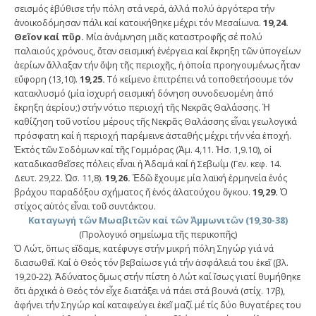
σεισμός ἐβύθισε τήν πόλη στά νερά, ἀλλά πολύ ἀργότερα τήν
ἀνοικοδόμησαν πάλι καί κατοικήθηκε μέχρι τόν Μεσαίωνα.
19,24.
Θεῖον καί πῦρ.
Μία ἀνάμνηση μιᾶς καταστροφῆς σέ πολύ
παλαιούς χρόνους, ὅταν σεισμική ἐνέργεια καί ἔκρηξη τῶν ὑπογείων
ἀερίων ἄλλαξαν τήν ὄψη τῆς περιοχῆς, ἡ ὁποία προηγουμένως ἦταν
εὔφορη (13,10).
19,25.
Τό κείμενο ἐπιτρέπει νά τοποθετήσουμε τόν
κατακλυσμό (μία ἰσχυρή σεισμική δόνηση συνοδευομένη ἀπό
ἔκρηξη ἀερίου;) στήν νότιο περιοχή τῆς Νεκρᾶς Θαλάσσης. Ἡ
καθίζηση τοῦ νοτίου μέρους τῆς Νεκρᾶς Θαλάσσης εἶναι γεωλογικά
πρόσφατη καί ἡ περιοχή παρέμεινε ἀσταθής μέχρι τήν νέα ἐποχή.
Ἐκτός τῶν Σοδόμων καί τῆς Γομμόρας (Ἀμ. 4,11. Ἠσ. 1,9.10), οἱ
καταδικασθεῖσες πόλεις εἶναι ἡ Ἀδαμά καί ἡ Σεβωΐμ (Γεν. κεφ. 14.
Δευτ. 29,22. Ὠσ. 11,8).
19,26.
Ἐδῶ ἔχουμε μία λαϊκή ἑρμηνεία ἑνός
βράχου παραδόξου σχήματος ἤ ἑνός ἁλατούχου ὄγκου.
19,29.
Ὁ
στίχος αὐτός εἶναι τοῦ συντάκτου.
Καταγωγή τῶν Μωαβιτῶν καί τῶν Ἀμμωνιτῶν (19,30-38)
(Προλογικό σημείωμα τῆς περικοπῆς)
Ὁ Λώτ, ὅπως εἴδαμε, κατέφυγε στήν μικρή πόλη Σηγώρ γιά νά
διασωθεῖ. Καί ὁ Θεός τόν βεβαίωσε γιά τήν ἀσφάλειά του ἐκεῖ (βλ.
19,20-22). Ἀδύνατος ὅμως στήν πίστη ὁ Λώτ καί ἴσως γιατί θυμήθηκε
ὅτι ἀρχικά ὁ Θεός τόν εἶχε διατάξει νά πάει στά βουνά (στίχ. 17β),
ἀφήνει τήν Σηγώρ καί καταφεύγει ἐκεῖ μαζί μέ τίς δύο θυγατέρες του