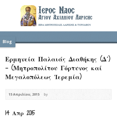
Blog
Ερμηνεία Παλαιάς Διαθήκης (Δ΄)
– (Μητροπολίτου Γόρτυνος καί
Μεγαλοπόλεως Ἰερεμία)
15 Απριλίου, 2015
by
14 Απρ 2015