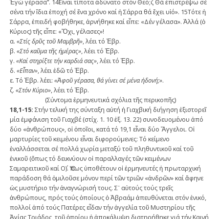
Ἐγώ γέρασα”. 14Εἶναι τίποτα ἀδύνατο στόν Θεό;ζ Θά ἐπιστρέψω σέ
σένα τήν ἴδια ἐποχή σέ ἕνα χρόνο καί ἡ Σάρρα θά ἔχει υἱό». 15Τότε ἡ
Σάρρα, ἐπειδή φοβήθηκε, ἀρ­νήθηκε καί εἶπε: «Δέν γέλασα». Ἀλλά (ὁ
Κύριος) τῆς εἶπε: «Ὄχι, γέλασες»!
α.
«
Στίς
δρῦς
τοῦ
Μαμβρῆ
»
, λέει τό Ἑβρ.
β.
«Στό καῦμα τῆς ἡμέρας»
, λέει τό Ἑβρ.
γ.
«Καί στηρίξτε τήν καρδιά σας»
, λέει τό Ἑβρ.
δ.
«Εἶπαν»
, λέει ἐδῶ τό Ἑβρ.
ε. Τό Ἑβρ. λέει:
«Ἀφοῦ γέρασα, θά γίνει σέ μένα ἡδονή;»
.
ζ.
«Στόν Κύριο»
, λέει τό Ἑβρ.
(Σύντομα ἑρμηνευτικά σχόλια τῆς περικοπῆς)
18,1-15:
Στήν τελική της σύνταξη αὐτή ἡ Γιαχβική διήγηση ἐξιστορεῖ
μία ἐμφάνιση τοῦ Γιαχβέ (στίχ. 1. 10 ἑξ. 13. 22) συνοδευομένου ἀπό
δύο «ἀνθρώπους», οἱ ὁποῖοι, κατά τό 19,1 εἶναι δύο Ἄγγελοι. Οἱ
μαρτυρίες τοῦ κειμένου εἶναι διφορούμενες: Τό κείμενο
ἐναλλάσσεται σέ πολλά χωρία μεταξύ τοῦ πληθυντικοῦ καί τοῦ
ἑνικοῦ (ὅπως τό δεικνύουν οἱ παραλλαγές τῶν κειμένων
Σαμαρειτικοῦ καί Ο΄). Ὅπως ὑποθέτουν οἱ ἑρμηνευτές ἡ πρωταρχική
παράδοση θά ὁμιλοῦσε μόνον περί τῶν τριῶν «ἀνδρῶν» καί ἄφηνε
ὡς μυστήριο τήν ἀναγνώρισή τους. Σ᾿ αὐτούς τούς τρεῖς
ἀνθρώπους, πρός τούς ὁποίους ὁ Ἀβραάμ ἀπευθύνεται στόν ἑνικό,
πολλοί ἀπό τούς Πατέρες εἶδαν τήν ἀγγελία τοῦ Μυστηρίου τῆς
Ἁγίας Τριάδος, τοῦ ὁποίου ἡ ἀποκάλυψη διατηρήθηκε γιά τήν Καινή