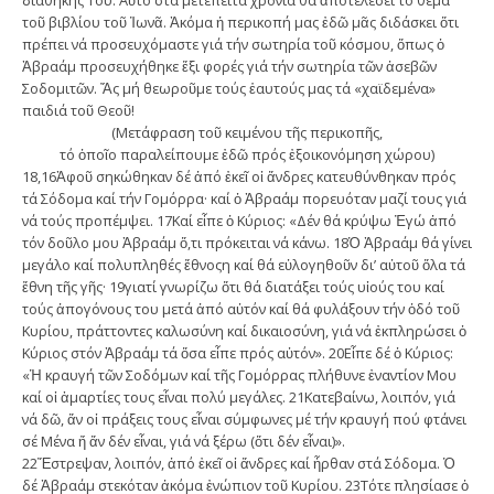
διαθήκης Του. Αὐτό στά μετέπειτα χρόνια θά ἀποτελέσει τό θέμα
τοῦ βιβλίου τοῦ Ἰωνᾶ. Ἀκόμα ἡ περικοπή μας ἐδῶ μᾶς διδάσκει ὅτι
πρέπει νά προσευχόμαστε γιά τήν σωτηρία τοῦ κόσμου, ὅπως ὁ
Ἀβραάμ προσευχήθηκε ἕξι φορές γιά τήν σωτηρία τῶν ἀσεβῶν
Σοδομιτῶν. Ἄς μή θεωροῦμε τούς ἑαυτούς μας τά «χαϊδεμένα»
παιδιά τοῦ Θεοῦ!
(Μετάφραση τοῦ κειμένου τῆς περικοπῆς,
τό ὁποῖο παραλείπουμε ἐδῶ πρός ἐξοικονόμηση χώρου)
18,16Ἀφοῦ σηκώθηκαν δέ ἀπό ἐκεῖ οἱ ἄνδρες κατευθύνθηκαν πρός
τά Σόδομα καί τήν Γομόρρα· καί ὁ Ἀβραάμ πορευόταν μαζί τους γιά
νά τούς προπέμψει. 17Καί εἶπε ὁ Κύριος: «Δέν θά κρύψω Ἐγώ ἀπό
τόν δοῦλο μου Ἀβραάμ ὅ,τι πρόκειται νά κάνω. 18Ὁ Ἀβραάμ θά γίνει
μεγάλο καί πολυπληθές ἔθνοςη καί θά εὐλογηθοῦν δι’ αὐτοῦ ὅλα τά
ἔθνη τῆς γῆς· 19γιατί γνωρίζω ὅτι θά διατάξει τούς υἱούς του καί
τούς ἀπογόνους του μετά ἀπό αὐτόν καί θά φυλάξουν τήν ὁδό τοῦ
Κυρίου, πράττοντες καλωσύνη καί δικαιοσύνη, γιά νά ἐκπληρώσει ὁ
Κύριος στόν Ἀβραάμ τά ὅσα εἶπε πρός αὐτόν». 20Εἶπε δέ ὁ Κύριος:
«Ἡ κραυγή τῶν Σοδόμων καί τῆς Γομόρρας πλήθυνε ἐναντίον Μου
καί οἱ ἁμαρτίες τους εἶναι πολύ μεγάλες. 21Κατεβαίνω, λοιπόν, γιά
νά δῶ, ἄν οἱ πράξεις τους εἶναι σύμφωνες μέ τήν κραυγή πού φτάνει
σέ Μένα ἤ ἄν δέν εἶναι, γιά νά ξέρω (ὅτι δέν εἶναι)».
22Ἔστρεψαν, λοιπόν, ἀπό ἐκεῖ οἱ ἄνδρες καί ἦρθαν στά Σόδομα. Ὁ
δέ Ἀβραάμ στεκόταν ἀκόμα ἐνώπιον τοῦ Κυρίου. 23Τότε πλησίασε ὁ