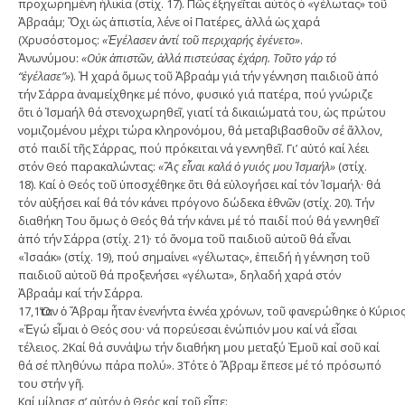
προχωρημένη ἡλικία (στίχ. 17). Πῶς ἐξηγεῖται αὐτός ὁ «γέλωτας» τοῦ
Ἀβραάμ; Ὄχι ὡς ἀπιστία, λένε οἱ Πατέρες, ἀλλά ὡς χαρά
(Χρυσόστομος:
«Ἐγέλασεν ἀντί τοῦ περιχαρής ἐγένετο»
.
Ἀνωνύμου:
«Οὐκ ἀπιστῶν, ἀλλά πιστεύσας ἐχάρη. Τοῦτο γάρ τό
“ἐγέλασε”»
). Ἡ χαρά ὅμως τοῦ Ἀβραάμ γιά τήν γέννηση παιδιοῦ ἀπό
τήν Σάρρα ἀναμείχθηκε μέ πόνο, φυσικό γιά πατέρα, πού γνώριζε
ὅτι ὁ Ἰσμαήλ θά στενοχωρηθεῖ, γιατί τά δικαιώματά του, ὡς πρώτου
νομιζομένου μέχρι τώρα κληρονόμου, θά μεταβιβασθοῦν σέ ἄλλον,
στό παιδί τῆς Σάρρας, πού πρόκειται νά γεννηθεῖ. Γι’ αὐτό καί λέει
στόν Θεό παρακαλώντας:
«Ἄς εἶναι καλά ὁ γυιός μου Ἰσμαήλ»
(στίχ.
18). Καί ὁ Θεός τοῦ ὑποσχέθηκε ὅτι θά εὐλογήσει καί τόν Ἰσμαήλ· θά
τόν αὐξήσει καί θά τόν κάνει πρόγονο δώδεκα ἐθνῶν (στίχ. 20). Τήν
διαθήκη Του ὅμως ὁ Θεός θά τήν κάνει μέ τό παιδί πού θά γεννηθεῖ
ἀπό τήν Σάρρα (στίχ. 21)· τό ὄνομα τοῦ παιδιοῦ αὐτοῦ θά εἶναι
«Ἰσαάκ» (στίχ. 19), πού σημαίνει «γέλωτας», ἐπειδή ἡ γέννηση τοῦ
παιδιοῦ αὐτοῦ θά προξενήσει «γέλωτα», δηλαδή χαρά στόν
Ἀβραάμ καί τήν Σάρρα.
17,1Ὅταν ὁ Ἅβραμ ἦταν ἐνενήντα ἐννέα χρόνων, τοῦ φανερώθηκε ὁ Κύριος 
«Ἐγώ εἶμαι ὁ Θεός σου· νά πορεύεσαι ἐνώπιόν μου καί νά εἶσαι
τέλειος. 2Καί θά συνάψω τήν διαθήκη μου μεταξύ Ἐμοῦ καί σοῦ καί
θά σέ πληθύνω πάρα πολύ». 3Τότε ὁ Ἅβραμ ἔπεσε μέ τό πρόσωπό
του στήν γῆ.
Καί μίλησε σ’ αὐτόν ὁ Θεός καί τοῦ εἶπε: