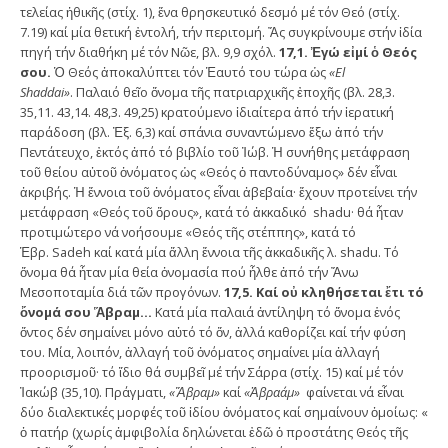
τελείας ἠθικῆς (στίχ. 1), ἕνα θρησκευτικό δεσμό μέ τόν Θεό (στίχ.
7.19) καί μία θετική ἐντολή, τήν περιτομή. Ἄς συγκρίνουμε στήν ἰδία
πηγή τήν διαθήκη μέ τόν Νῶε, βλ. 9,9 σχόλ.
17,1. Ἐγώ εἰμί ὁ Θεός
σου.
Ὁ Θεός ἀποκαλύπτει τόν Ἑαυτό του τώρα ὡς
«
El
Shaddai»
. Παλαιό θεῖο ὄνομα τῆς πατριαρχικῆς ἐποχῆς (βλ. 28,3.
35,11. 43,14. 48,3. 49,25) κρατούμενο ἰδιαίτερα ἀπό τήν ἱερατική
παράδοση (βλ. Ἐξ. 6,3) καί σπάνια συναντώμενο ἔξω ἀπό τήν
Πεντάτευχο, ἐκτός ἀπό τό βιβλίο τοῦ Ἰώβ. Ἡ συνήθης μετάφραση
τοῦ θείου αὐτοῦ ὀνόματος ὡς «Θεός ὁ παντοδύναμος» δέν εἶναι
ἀκριβής. Ἡ ἔννοια τοῦ ὀνόματος εἶναι ἀβεβαία· ἔχουν προτείνει τήν
μετάφραση «Θεός τοῦ ὄρους», κατά τό ἀκκαδικό shadu· θά ἦταν
προτιμώτερο νά νοήσουμε «Θεός τῆς στέππης», κατά τό
Ἑβρ. Sadeh καί κατά μία ἄλλη ἔννοια τῆς ἀκκαδικῆς λ. shadu. Τό
ὄνομα θά ἦταν μία θεία ὀνομασία πού ἦλθε ἀπό τήν Ἄνω
Μεσοποταμία διά τῶν προγόνων.
17,5. Καί οὐ κληθήσεται ἔτι τό
ὄνομά σου Ἅβραμ…
Κατά μία παλαιά ἀντίληψη τό ὄνομα ἑνός
ὄντος δέν σημαίνει μόνο αὐτό τό ὄν, ἀλλά καθορίζει καί τήν φύση
του. Μία, λοιπόν, ἀλλαγή τοῦ ὀνόματος σημαίνει μία ἀλλαγή
προορισμοῦ· τό ἴδιο θά συμβεῖ μέ τήν Σάρρα (στίχ. 15) καί μέ τόν
Ἰακώβ (35,10). Πράγματι,
«Ἅβραμ»
καί
«Ἀβραάμ»
φαίνεται νά εἶναι
δύο διαλεκτικές μορφές τοῦ ἰδίου ὀνόματος καί σημαίνουν ὁμοίως: «
ὁ πατήρ (χωρίς ἀμφιβολία δηλώνεται ἐδῶ ὁ προστάτης Θεός τῆς