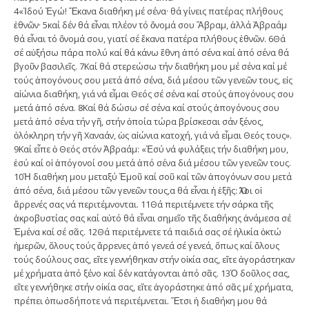
4«Ἰδού Ἐγώ! Ἔκανα διαθήκη μέ σένα· θά γίνεις πατέρας πλήθους
ἐθνῶν· 5καί δέν θά εἶναι πλέον τό ὄνομά σου Ἅ­βραμ, ἀλλά Ἀβραάμ
θά εἶναι τό ὄνομά σου, γιατί σέ ἔκανα πατέρα πλήθους ἐθνῶν. 6Θά
σέ αὐξήσω πάρα πολύ καί θά κάνω ἔθνη ἀπό σένα καί ἀπό σένα θά
βγοῦν βασιλεῖς. 7Καί θά στερεώσω τήν διαθήκη μου μέ σένα καί μέ
τούς ἀπογόνους σου μετά ἀπό σένα, διά μέσου τῶν γενεῶν τους, εἰς
αἰώνια διαθήκη, γιά νά εἶμαι Θεός σέ σένα καί στούς ἀπογόνους σου
μετά ἀπό σένα. 8Καί θά δώσω σέ σένα καί στούς ἀπογόνους σου
μετά ἀπό σένα τήν γῆ, στήν ὁποία τώρα βρίσκεσαι σάν ξένος,
ὁλόκληρη τήν γῆ Χαναάν, ὡς αἰώνια κατοχή, γιά νά εἶμαι Θεός τους».
9Καί εἶπε ὁ Θεός στόν Ἀβραάμ: «Ἐσύ νά φυλάξεις τήν διαθήκη μου,
ἐσύ καί οἱ ἀπόγονοί σου μετά ἀπό σένα διά μέσου τῶν γενεῶν τους.
10Ἡ διαθήκη μου μεταξύ Ἐμοῦ καί σοῦ καί τῶν ἀπογόνων σου μετά
ἀπό σένα, διά μέσου τῶν γενεῶν τους,α θά εἶναι ἡ ἑξῆς: Ὅλοι οἱ
ἄρρενές σας νά περιτέμνονται. 11Θά περιτέμνετε τήν σάρκα τῆς
ἀκροβυστίας σας καί αὐτό θά εἶναι σημεῖο τῆς διαθήκης ἀνάμεσα σέ
Ἐμένα καί σέ σᾶς. 12Θά περιτέμνετε τά παιδιά σας σέ ἡλικία ὀκτώ
ἡμερῶν, ὅλους τούς ἄρρενες ἀπό γενεά σέ γενεά, ὅπως καί ὅλους
τούς δούλους σας, εἴτε γεννήθηκαν στήν οἰκία σας, εἴτε ἀγοράστηκαν
μέ χρήματα ἀπό ξένο καί δέν κατάγονται ἀπό σᾶς. 13Ὁ δοῦλος σας,
εἴτε γεννήθηκε στήν οἰκία σας, εἴτε ἀγοράστηκε ἀπό σᾶς μέ χρήματα,
πρέπει ὁπωσδήποτε νά περιτέμνεται. Ἔτσι ἡ διαθήκη μου θά