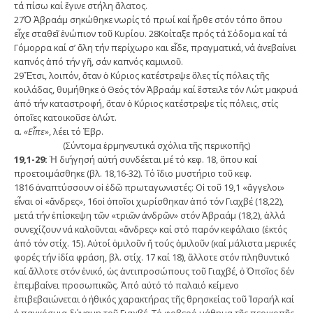
τά πίσω καί ἔγινε στήλη ἅλατος.
27Ὁ Ἁβραάμ σηκώθηκε νωρίς τό πρωί καί ἦρθε στόν τόπο ὅπου
εἶχε σταθεῖ ἐνώπιον τοῦ Κυρίου. 28Κοίταξε πρός τά Σόδομα καί τά
Γόμορρα καί σ’ ὅλη τήν περίχωρο και εἶδε, πραγματικά, νά ἀνεβαίνει
καπνός ἀπό τήν γῆ, σάν καπνός καμινιοῦ.
29Ἔτσι, λοιπόν, ὅταν ὁ Κύριος κατέστρεψε ὅλες τίς πόλεις τῆς
κοιλάδας, θυμήθηκε ὁ Θεός τόν Ἀβραάμ καί ἔστειλε τόν Λώτ μακρυά
ἀπό τήν καταστροφή, ὅταν ὁ Κύριος κατέστρεψε τίς πόλεις, στίς
ὁποῖες κατοικοῦσε ὁΛώτ.
α.
«Εἶπε»
, λέει τό Ἑβρ.
(Σύντομα ἑρμηνευτικά σχόλια τῆς περικοπῆς)
19,1-29:
Ἡ διήγησή αὐτή συνδέεται μέ τό κεφ. 18, ὅπου καί
προετοιμάσθηκε (βλ. 18,16-32). Τό ἴδιο μυστήριο τοῦ κεφ.
1816 ἀναπτύσσουν οἱ ἐδῶ πρωταγωνιστές: Οἱ τοῦ 19,1 «ἄγγελοι»
εἶναι οἱ «ἄνδρες», 16οἱ ὁποῖοι χωρίσθηκαν ἀπό τόν Γιαχβέ (18,22),
μετά τήν ἐπίσκεψη τῶν «τριῶν ἀνδρῶν» στόν Ἀβραάμ (18,2), ἀλλά
συνεχίζουν νά καλοῦνται «ἄνδρες» καί στό παρόν κεφάλαιο (ἐκτός
ἀπό τόν στίχ. 15). Αὐτοί ὁμιλοῦν ἤ τούς ὁμιλοῦν (καί μάλιστα μερικές
φορές τήν ἰδία φράση, βλ. στίχ. 17 καί 18), ἄλλοτε στόν πληθυντικό
καί ἄλλοτε στόν ἑνικό, ὡς ἀντιπροσώπους τοῦ Γιαχβέ, ὁ Ὁποῖος δέν
ἐπεμβαίνει προσωπικῶς. Ἀπό αὐτό τό παλαιό κείμενο
ἐπιβεβαιώνεται ὁ ἠθικός χαρακτήρας τῆς θρησκείας τοῦ Ἰσραήλ καί