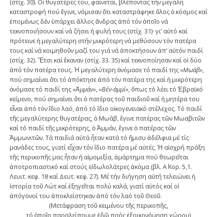
(στίχ. 30). Οἱ θυγατέρες του, φαίνεται, βλέποντας τήν μεγάλη
καταστροφή πού ἔγινε, νόμισαν ὅτι καταστράφηκε ὅλος ὁ κόσμος καί
ἑπομένως δέν ὑπάρχει ἄλλος ἄνδρας ἀπό τόν ὁποῖο νά
τεκνοποιήσουν καί νά ζήσει ἡ φυλή τους (στίχ. 31)· γι’ αὐτό καί
πρότεινε ἡ μεγαλύτερη στήν μικρότερη νά μεθύσουν τόν πατέρα
τους καί νά κοιμηθοῦν μαζί του γιά νά ἀποκτήσουν ἀπ’ αὐτόν παιδί
(στίχ. 32). Ἔτσι καί ἔκαναν (στίχ. 33. 35) καί τεκνοποίησαν καί οἱ δύο
ἀπό τόν πατέρα τους. Ἡ μεγαλύτερη ὀνόμασε τό παιδί της
«Μωάβ»
,
πού σημαίνει ὅτι τό ἀπόκτησε ἀπό τόν πατέρα της καί ἡ μικρότερη
ὀνόμασε τό παιδί της
«Ἀμμάν»
,
«Βέν-ἀμμί»
, ὅπως τό λέει τό Ἑβραϊκό
κείμενο, πού σημαίνει ὅτι ὁ πατέρας τοῦ παιδιοῦ καί ἡ μητέρα του
εἶναι ἀπό τόν ἴδιο λαό, ἀπό τό ἴδιο οἰκογενειακό στέλεχος. Τό παιδί
τῆς μεγαλύτερης θυγατέρας, ὁ Μωάβ, ἔγινε πατέρας τῶν Μωαβιτῶν
καί τό παιδί τῆς μικρότερης, ὁ Ἀμμάν, ἔγινε ὁ πατέρας τῶν
Ἀμμωνιτῶν. Τά παιδιά αὐτά ἦταν κατά τό ἥμισυ ἀδέλφια μέ τίς
μανάδες τους, γιατί εἶχαν τόν ἴδιο πατέρα μέ αὐτές. Ἡ αἰσχρή πράξη
τῆς περικοπῆς μας ἦταν ἡ αἱμομιξία, ἁμάρτημα πού θεωρεῖται
ἀποτροπιαστικό καί στούς εἰδωλολάτρες ἀκόμα (βλ. Α΄ Κορ. 5,1.
Λευιτ. κεφ. 18 καί Δευτ. κεφ. 27). Μέ τήν διήγηση αὐτή τελειώνει ἡ
ἱστορία τοῦ Λώτ καί ἐξηγεῖται πολύ καλά, γιατί αὐτός καί οἱ
ἀπόγονοί του ἀποκλείστηκαν ἀπό τόν λαό τοῦ Θεοῦ.
(Μετάφραση τοῦ κειμένου τῆς περικοπῆς,
τό ὁποῖο παραλείπουμε ἐδῶ πρός ἐξοικονόμηση χώρου)