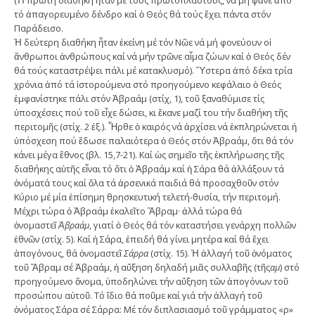
(Ἡ πρώτη διαθήκη ἦταν μέ τούς πρωτοπλάστους, νά μή φᾶνε ἀπό
τό ἀπαγορευμένο δένδρο καί ὁ Θεός θά τούς ἔχει πάντα στόν
Παράδεισο.
Ἡ δεύτερη διαθήκη ἦταν ἐκείνη μέ τόν Νῶε νά μή φονεύουν οἱ
ἄνθρωποι ἀνθρώπους καί νά μήν τρῶνε αἷμα ζώων καί ὁ Θεός δέν
θά τούς καταστρέψει πάλι μέ κατακλυσμό). Ὕστερα ἀπό δέκα τρία
χρόνια ἀπό τά ἱστορούμενα στό προηγούμενο κεφάλαιο ὁ Θεός
ἐμφανίστηκε πάλι στόν Ἀβραάμ (στίχ, 1), τοῦ ξαναθύμισε τίς
ὑποσχέσεις πού τοῦ εἶχε δώσει, κι ἔκανε μαζί του τήν διαθήκη τῆς
περιτομῆς (στίχ. 2 ἑξ.). Ἦρθε ὁ καιρός νά ἀρχίσει νά ἐκπληρώνεται ἡ
ὑπόσχεση πού ἔδωσε παλαιότερα ὁ Θεός στόν Ἀβραάμ, ὅτι θά τόν
κάνει μέγα ἔθνος (βλ. 15,7-21). Καί ὡς σημεῖο τῆς ἐκπλήρωσης τῆς
διαθήκης αὐτῆς εἶναι τό ὅτι ὁ Ἀβραάμ καί ἡ Σάρα θά ἀλλάξουν τά
ὀνόματά τους καί ὅλα τά ἀρσενικά παιδιά θά προσαχθοῦν στόν
Κύριο μέ μία ἐπίσημη θρησκευτική τελετή-θυσία, τήν περιτομή.
Μέχρι τώρα ὁ Ἀβραάμ ἐκαλεῖτο Ἅβραμ· ἀλλά τώρα θά
ὀνομαστεῖ
Ἀβραάμ
, γιατί ὁ Θεός θά τόν καταστήσει γενάρχη πολλῶν
ἐθνῶν (στίχ. 5). Καί ἡ Σάρα, ἐπειδή θά γίνει μητέρα καί θά ἔχει
ἀπογόνους, θά ὀνομαστεῖ
Σάρρα
(στίχ. 15). Ἡ ἀλλαγή τοῦ ὀνόματος
τοῦ Ἅβραμ σέ Ἀβραάμ, ἡ αὔξηση δηλαδή μιᾶς συλλαβῆς (τῆς
αμ
) στό
προηγούμενο ὄνομα, ὑποδηλώνει τήν αὔξηση τῶν ἀπογόνων τοῦ
προσώπου αὐτοῦ. Τό ἴδιο θά ποῦμε καί γιά τήν ἀλλαγή τοῦ
ὀνόματος Σάρα σέ Σάρρα: Μέ τόν διπλασιασμό τοῦ γράμματος «ρ»