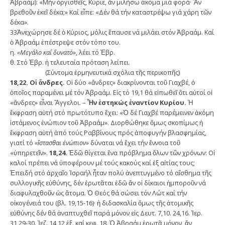
Ἀβραάμ): «Μήν ὀργισθεῖς, Κύριε, ἄν μιλήσω ἀκόμα μιά φορά· Ἄν
βρεθοῦν ἐκεῖ δέκα;» Καί εἶπε: «Δέν θά τήν καταστρέψω γιά χάρη τῶν
δέκα».
33Ἀνεχώρησε δέ ὁ Κύριος, μόλις ἔπαυσε νά μιλάει στόν Ἀβραάμ. Καί
ὁ Ἀβραάμ ἐπέστρεψε στόν τόπο του.
η.
«Μεγάλο καί δυνατό»
, λέει τό Ἑβρ.
θ. Στό Ἑβρ. ἡ τελευταία πρόταση λείπει.
(Σύντομα ἑρμηνευτικά σχόλια τῆς περικοπῆς)
18,22. Οἱ ἄνδρες.
Οἱ δύο «ἄνδρες» διακρίνονται τοῦ Γιαχβέ, ὁ
ὁποῖος παραμένει μέ τόν Ἀβραάμ. Εἰς τό 19,1 θά εἰπωθεῖ ὅτι αὐτοί οἱ
«ἄνδρες» εἶναι Ἄγγελοι. –
Ἦν ἑστηκώς ἐναντίον Κυρίου.
Ἡ
ἔκφραση αὐτή στό πρωτότυπο ἔχει: «Ὁ δέ Γιαχβέ παρέμεινεν ἀκόμη
ἱστάμενος ἐνώπιον τοῦ Ἀβραάμ». Διορθώθηκε ὅμως σκοπίμως ἡ
ἔκφραση αὐτή ἀπό τούς Ραββίνους πρός ἀποφυγήν βλασφημίας,
γιατί τό
«ἵστασθαι ἐνώπιον»
δύναται νά ἔχει τήν ἔννοια τοῦ
«ὑπηρετεῖν».
18,24.
Ἐδῶ θίγεται ἕνα πρόβλημα ὅλων τῶν χρόνων: Οἱ
καλοί πρέπει νά ὑποφέρουν μέ τούς κακούς καί ἐξ αἰτίας τους;
Ἐπειδή στό ἀρχαῖο Ἰσραήλ ἦταν πολύ ἀνεπτυγμένο τό αἴσθημα τῆς
συλλογικῆς εὐθύνης, δέν ἐρωτᾶται ἐδῶ ἄν οἱ δίκαιοι ἠμποροῦν νά
διαφυλαχθοῦν ὡς ἄτομα. Ὁ Θεός θά σώσει τόν Λώτ καί τήν
οἰκογένειά του (βλ. 19,15-16)· ἡ διδασκαλία ὅμως τῆς ἀτομικῆς
εὐθύνης δέν θά ἀναπτυχθεῖ παρά μόνον εἰς Δευτ. 7,10. 24,16. Ἰερ.
31,29-30. Ἰεζ. 14,12 ἑξ. καί κεφ. 18. Ὁ Ἀβραάμ ἐρωτᾶ μόνον, ἄν