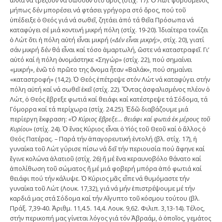
ἀλλά νά τρέξουν νά σωθοῦν στό ὄρος (στίχ. 17). Ὁ Λώτ φοβούμενος
μήπως δέν μπορέσει νά φτάσει γρήγορα στό ὄρος, πού τοῦ
ὑπέδειξε ὁ Θεός γιά νά σωθεῖ, ζητάει ἀπό τά θεῖα Πρόσωπα νά
καταφύγει σέ μιά κοντινή μικρή πόλη (στίχ. 19-20). Ἰδιαίτερα τονίζει
ὁ Λώτ ὅτι ἡ πόλη αὐτή εἶναι μικρή (
«Δέν εἶναι μικρή;»
, στίχ. 20), γιατί
σάν μικρή δέν θά εἶναι καί τόσο ἁμαρτωλή, ὥστε νά καταστραφεῖ. Γι’
αὐτό καί ἡ πόλη ὀνομάστηκε «Σηγώρ» (στίχ. 22), πού σημαίνει
«μικρή», ἐνῶ τό πρῶτο της ὄνομα ἦταν «Βαλάκ», πού σημαίνει
«καταστροφή» (14,2). Ὁ Θεός ἐπέτρεψε στόν Λώτ νά καταφύγει στήν
πόλη αὐτή καί νά σωθεῖ ἐκεῖ (στίχ. 22). Ὄντας ἀσφαλισμένος πλέον ὁ
Λώτ, ὁ Θεός ἔβρεξε φωτιά καί θειάφι καί κατέστρεψε τά Σόδομα, τά
Γόμορρα καί τά περίχωρα (στίχ. 24.25). Ἐδῶ διαβάζουμε μιά
περίεργη ἔκφραση:
«Ὁ Κύριος ἔβρεξε… θειάφι καί φωτιά ἐκ μέρους τοῦ
Κυρίου»
(στίχ. 24). Ὁ ἕνας Κύριος εἶναι ὁ Υἱός τοῦ Θεοῦ καί ὁ ἄλλος ὁ
Θεός Πατέρας. – Παρά τήν ἀπαγορευτική ἐντολή (βλ. στίχ. 17), ἡ
γυναίκα τοῦ Λώτ γύρισε πίσω νά δεῖ τήν περιουσία πού ἄφηνε καί
ἔγινε κολώνα ἁλατιοῦ (στίχ. 26) ἤ μέ ἕνα κεραυνοβόλο θάνατο καί
ἀπολίθωση τοῦ σώματος ἤ μέ μιά φοβερή μπόρα ἀπό φωτιά καί
θειάφι πού τήν κάλυψε. Ὁ Κύριος μᾶς εἶπε νά θυμόμαστε τήν
γυναίκα τοῦ Λώτ (Λουκ. 17,32), γιά νά μήν ἐπιστρέψουμε μέ τήν
καρδιά μας στά Σόδομα καί τήν Αἴγυπτο τοῦ κόσμου τούτου (βλ.
Πράξ. 7,39-40. Ἀριθμ. 11,4.5. 14,4. Λουκ. 9,62. Φιλιπ. 3,13-14). Τέλος,
στήν περικοπή μας γίνεται λόγος γιά τόν Ἀβραάμ, ὁ ὁποῖος, γεμάτος