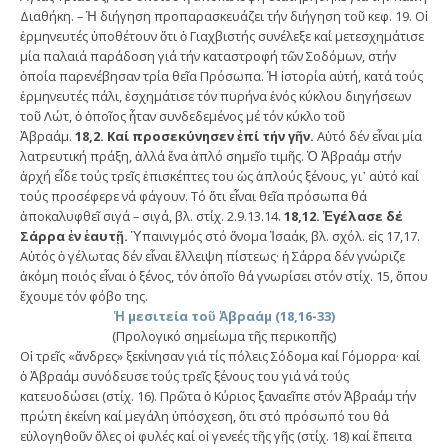
Διαθήκη. – Ἡ διήγηση προπαρασκευάζει τήν διήγηση τοῦ κεφ. 19. Οἱ
ἑρμηνευτές ὑποθέτουν ὅτι ὁ Γιαχβιστής συνέλεξε καί μετεσχημάτισε
μία παλαιά παράδοση γιά τήν καταστροφή τῶν Σοδόμων, στήν
ὁποία παρενέβησαν τρία θεῖα Πρόσωπα. Ἡ ἱστορία αὐτή, κατά τούς
ἑρμηνευτές πάλι, ἐσχημάτισε τόν πυρήνα ἑνός κύκλου διηγήσεων
τοῦ Λώτ, ὁ ὁποῖος ἦταν συνδεδεμένος μέ τόν κύκλο τοῦ
Ἀβραάμ.
18,2. Καί προσεκύνησεν ἐπί τήν γῆν.
Αὐτό δέν εἶναι μία
λατρευτική πράξη, ἀλλά ἕνα ἁπλό σημεῖο τιμῆς. Ὁ Ἀβραάμ στήν
ἀρχή εἶδε τούς τρεῖς ἐπισκέπτες του ὡς ἁπλούς ξένους, γι᾿ αὐτό καί
τούς προσέφερε νά φάγουν. Τό ὅτι εἶναι θεῖα πρόσωπα θά
ἀποκαλυφθεῖ σιγά – σιγά, βλ. στίχ. 2.9.13.14.
18,12. Ἐγέλασε δέ
Σάρρα ἐν ἑαυτῇ.
Ὑπαινιγμός στό ὄνομα Ἰσαάκ, βλ. σχόλ. εἰς 17,17.
Αὐτός ὁ γέλωτας δέν εἶναι ἔλλειψη πίστεως· ἡ Σάρρα δέν γνώριζε
ἀκόμη ποιός εἶναι ὁ ξένος, τόν ὁποῖο θά γνωρίσει στόν στίχ. 15, ὅπου
ἔχουμε τόν φόβο της.
Ἡ μεσιτεία τοῦ Ἀβραάμ (18,16-33)
(Προλογικό σημείωμα τῆς περικοπῆς)
Οἱ τρεῖς «ἄνδρες» ξεκίνησαν γιά τίς πόλεις Σόδομα καί Γόμορρα· καί
ὁ Ἀβραάμ συνόδευσε τούς τρεῖς ξένους του γιά νά τούς
κατευοδώσει (στίχ. 16). Πρῶτα ὁ Κύριος ξαναεῖπε στόν Ἀβραάμ τήν
πρώτη ἐκείνη καί μεγάλη ὑπόσχεση, ὅτι στό πρόσωπό του θά
εὐλογηθοῦν ὅλες οἱ φυλές καί οἱ γενεές τῆς γῆς (στίχ. 18) καί ἔπειτα