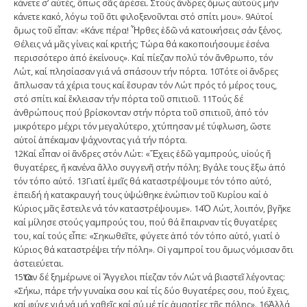
κάνετε σ’ αὐτές, ὅπως σᾶς ἀρέσει. Στούς ἄνδρες ὅμως αὐτούς μήν
κάνετε κακό, λόγω τοῦ ὅτι φιλοξενοῦνται στό σπίτι μου». 9Αὐτοί
ὅμως τοῦ εἶπαν: «Κάνε πέρα! Ἦρθες ἐδῶ νά κατοικήσεις σάν ξένος.
Θέλεις νά μᾶς γίνεις καί κριτής; Τώρα θά κακοποιήσουμε ἐσένα
περισσότερο ἀπό ἐκείνους». Καί πίεζαν πολύ τόν ἄνθρωπο, τόν
Λώτ, καί πλησίασαν γιά νά σπάσουν τήν πόρτα. 10Τότε οἱ ἄνδρες
ἅπλωσαν τά χέρια τους καί ἔσυραν τόν Λώτ πρός τό μέρος τους,
στό σπίτι καί ἔκλεισαν τήν πόρτα τοῦ σπιτιοῦ. 11Τούς δέ
ἀνθρώπους πού βρίσκονταν στήν πόρτα τοῦ σπιτιοῦ, ἀπό τόν
μικρότερο μέχρι τόν μεγαλύτερο, χτύπησαν μέ τύφλωση, ὥστε
αὐτοί ἀπέκαμαν ψάχνοντας γιά τήν πόρτα.
12Καί εἶπαν οἱ ἄνδρες στόν Λώτ: «Ἔ­χεις ἐδῶ γαμπρούς, υἱούς ἤ
θυγατέρες, ἤ κανένα ἄλλο συγγενῆ στήν πόλη; Βγάλε τους ἔξω ἀπό
τόν τόπο αὐτό. 13Γιατί ἐμεῖς θά καταστρέψουμε τόν τόπο αὐτό,
ἐπειδή ἡ κατακραυγή τους ὑψώθηκε ἐνώπιον τοῦ Κυρίου καί ὁ
Κύριος μᾶς ἔστειλε νά τόν καταστρέψουμε». 14Ὁ Λώτ, λοιπόν, βγῆκε
καί μίλησε στούς γαμπρούς του, πού θά ἔπαιρναν τίς θυγατέρες
του, καί τούς εἶπε: «Σηκωθεῖτε, φύγετε ἀπό τόν τόπο αὐτό, γιατί ὁ
Κύριος θά καταστρέψει τήν πόλη». Οἱ γαμπροί του ὅμως νόμισαν ὅτι
ἀστειεύεται.
15Ὅταν δέ ξημέρωνε οἱ Ἄγγελοι πίεζαν τόν Λώτ νά βιαστεῖ λέγοντας:
«Σήκω, πάρε τήν γυναίκα σου καί τίς δύο θυγατέρες σου, πού ἔχεις,
καί φύγε γιά νά μή χαθεῖς καί σύ μέ τίς ἁμαρτίες τῆς πόλης». 16Ἀλλά