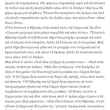
(χωρίς νά παραμείνεις). 4Ἄς φέρουν, παρακαλῶ, νερό γιά νά πλύνετε
τά πόδια σας καί ἄς ἀναπαυθεῖτε κάτω ἀπό τό δένδρο. 5Καί ἐγώ θά
φέρω ψωμί γιά νά φᾶτε.γ Ἔπειτα θά συνεχίσετε τόν δρόμο σας ἀπό
τόν ὁποῖο παρεκκλίνατε πρός τόν δοῦλο σας». Καί αὐτοί εἶπαν: «Κάνε
ὅπως εἶπες».
6Τότε ἔσπευσε ὁ Ἀβραάμ στήν σκηνή πρός τήν Σάρρα καί τῆς εἶπε:
«Ζύμωσε γρήγορα τρία μέτρα σιμιγδάλι καί κάνε πίττες». 7Ἔπειτα ὁ
Ἀβραάμ ἔτρεξε στά βόδια καί πῆρε ἕνα μοσχάρι τρυφερό καί καλό
καί τό ἔδωσε στόν ὑπηρέτη. Αὐτός δέ ἔσπευσε νά τό ἑτοιμάσει. 8Καί
μετά πῆρε βούτυρο καί γάλα καί τό μοσχάρι πού ἑτοίμασε καί τά
ἔφερε ἐνώπιόν τους. Καί αὐτοί τά ἔφαγαν. Αὐτός δέ στεκόταν κοντά
τους, κάτω ἀπό τό δένδρο.
9Καί εἶπεδ σ’ αὐτόν: «Ποῦ εἶναι ἡ Σάρρα ἡ γυναίκα σου;» – «Ἐκεῖ στήν
σκηνή», ἀπάντησε ἐκεῖνος. 10Καί εἶπε (ὁ Κύριος): «Θά ξανάρθω σέ
σένα σ’ ἕνα χρόνο τήν ἴδια ἐποχή καί ἡ γυναίκα σου Σάρρα θά ἔχει
υἱό». Ἡ δέ Σάρρα ἦταν κοντά στήν θύρα τῆς σκηνῆς, πίσω ἀπό αὐτόν,
καί ἄκουσε. 11Ὁ Ἀβραάμ καί ἡ Σάρρα ἦταν γέροντες σέ πολύ
προχωρημένη ἡλικία καί στήν Σάρρα εἶχαν παύσει (πιά) νά
συμβαίνουν τά συμβαίνοντα στίς γυναῖκες. 12Γέλασε, λοιπόν, ἡ
Σάρρα μόνη της καί εἶπε: «Δέν ἔγινε αὐτό σ᾽ ἐμένα μέχρι τώρα·ε ὁ δέ
κύριός μου εἶναι γέροντας». 13Καί εἶπε ὁ Κύριος στόν Ἀβραάμ: «Γιατί
γέλασε ἡ Σάρρα καί εἶπε μέσα της, “μπορῶ, πραγματικά, νά γεννήσω;