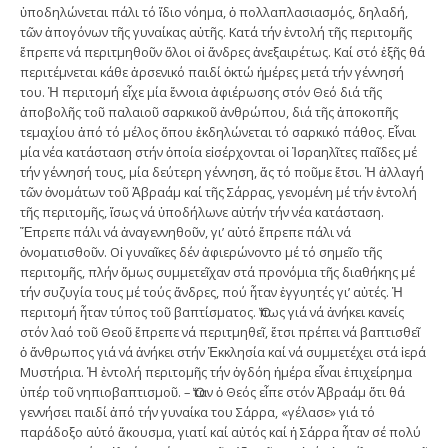
ὑποδηλώνεται πάλι τό ἴδιο νόημα, ὁ πολλαπλασιασμός, δηλαδή,
τῶν ἀπογόνων τῆς γυναίκας αὐτῆς. Κατά τήν ἐντολή τῆς περιτομῆς
ἔπρεπε νά περιτμηθοῦν ὅλοι οἱ ἄνδρες ἀνεξαιρέτως. Καί στό ἑξῆς θά
περιτέμνεται κάθε ἀρσενικό παιδί ὀκτώ ἡμέρες μετά τήν γέννησή
του. Ἡ περιτομή εἶχε μία ἔννοια ἀφιέρωσης στόν Θεό διά τῆς
ἀποβολῆς τοῦ παλαιοῦ σαρκικοῦ ἀνθρώπου, διά τῆς ἀποκοπῆς
τεμαχίου ἀπό τό μέλος ὅπου ἐκδηλώνεται τό σαρκικό πάθος. Εἶναι
μία νέα κατάσταση στήν ὁποία εἰσέρχονται οἱ Ἰσραηλῖτες παῖδες μέ
τήν γέννησή τους, μία δεύτερη γέννηση, ἄς τό ποῦμε ἔτσι. Ἡ ἀλλαγή
τῶν ὀνομάτων τοῦ Ἀβραάμ καί τῆς Σάρρας, γενομένη μέ τήν ἐντολή
τῆς περιτομῆς, ἴσως νά ὑποδήλωνε αὐτήν τήν νέα κατάσταση.
Ἔπρεπε πάλι νά ἀναγεννηθοῦν, γι’ αὐτό ἔπρεπε πάλι νά
ὀνοματισθοῦν. Οἱ γυναῖκες δέν ἀφιερώνοντο μέ τό σημεῖο τῆς
περιτομῆς, πλήν ὅμως συμμετεῖχαν στά προνόμια τῆς διαθήκης μέ
τήν συζυγία τους μέ τούς ἄνδρες, πού ἦταν ἐγγυητές γι’ αὐτές. Ἡ
περιτομή ἦταν τύπος τοῦ βαπτίσματος. Ὅπως γιά νά ἀνήκει κανείς
στόν λαό τοῦ Θεοῦ ἔπρεπε νά περιτμηθεῖ, ἔτσι πρέπει νά βαπτισθεῖ
ὁ ἄνθρωπος γιά νά ἀνήκει στήν Ἐκκλησία καί νά συμμετέχει στά ἱερά
Μυστήρια. Ἡ ἐντολή περιτομῆς τήν ὀγδόη ἡμέρα εἶναι ἐπιχείρημα
ὑπέρ τοῦ νηπιοβαπτισμοῦ. – Ὅταν ὁ Θεός εἶπε στόν Ἀβραάμ ὅτι θά
γεννήσει παιδί ἀπό τήν γυναίκα του Σάρρα, «γέλασε» γιά τό
παράδοξο αὐτό ἄκουσμα, γιατί καί αὐτός καί ἡ Σάρρα ἦταν σέ πολύ