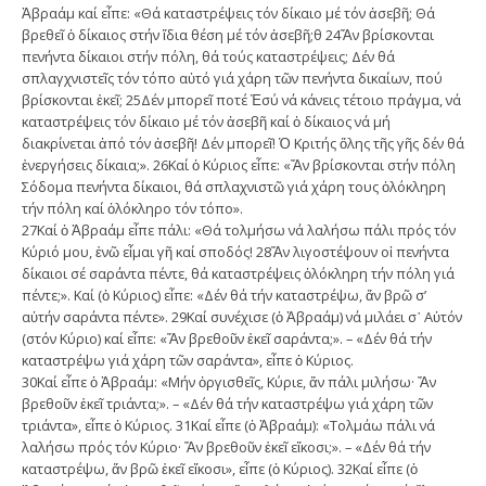
Ἀβραάμ καί εἶπε: «Θά καταστρέψεις τόν δίκαιο μέ τόν ἀσεβῆ; Θά
βρεθεῖ ὁ δίκαιος στήν ἴδια θέση μέ τόν ἀσεβῆ;θ 24Ἄν βρίσκονται
πενήντα δίκαιοι στήν πόλη, θά τούς καταστρέψεις; Δέν θά
σπλαγχνιστεῖς τόν τόπο αὐτό γιά χάρη τῶν πενήντα δικαίων, πού
βρίσκονται ἐκεῖ; 25Δέν μπορεῖ ποτέ Ἐσύ νά κάνεις τέτοιο πράγμα, νά
καταστρέψεις τόν δίκαιο μέ τόν ἀσεβῆ καί ὁ δίκαιος νά μή
διακρίνεται ἀπό τόν ἀσεβῆ! Δέν μπορεῖ! Ὁ Κριτής ὅλης τῆς γῆς δέν θά
ἐνεργήσεις δίκαια;». 26Καί ὁ Κύριος εἶπε: «Ἄν βρίσκονται στήν πόλη
Σόδομα πενήντα δίκαιοι, θά σπλαχνιστῶ γιά χάρη τους ὁλόκληρη
τήν πόλη καί ὁλόκληρο τόν τόπο».
27Καί ὁ Ἀβραάμ εἶπε πάλι: «Θά τολμήσω νά λαλήσω πάλι πρός τόν
Κύριό μου, ἐνῶ εἶμαι γῆ καί σποδός! 28Ἄν λιγοστέψουν οἱ πενήντα
δίκαιοι σέ σαράντα πέντε, θά καταστρέψεις ὁλόκληρη τήν πόλη γιά
πέντε;». Καί (ὁ Κύριος) εἶπε: «Δέν θά τήν καταστρέψω, ἄν βρῶ σ’
αὐτήν σαράντα πέντε». 29Καί συνέχισε (ὁ Ἀβραάμ) νά μιλάει σ᾽ Αὐτόν
(στόν Κύριο) καί εἶπε: «Ἄν βρεθοῦν ἐκεῖ σαράντα;». – «Δέν θά τήν
καταστρέψω γιά χάρη τῶν σαράντα», εἶπε ὁ Κύριος.
30Καί εἶπε ὁ Ἀβραάμ: «Μήν ὀργισθεῖς, Κύριε, ἄν πάλι μιλήσω· Ἄν
βρεθοῦν ἐκεῖ τριάντα;». – «Δέν θά τήν καταστρέψω γιά χάρη τῶν
τριάντα», εἶπε ὁ Κύριος. 31Καί εἶπε (ὁ Ἀβραάμ): «Τολμάω πάλι νά
λαλήσω πρός τόν Κύριο· Ἄν βρεθοῦν ἐκεῖ εἴκοσι;». – «Δέν θά τήν
καταστρέψω, ἄν βρῶ ἐκεῖ εἴκοσι», εἶπε (ὁ Κύριος). 32Καί εἶπε (ὁ