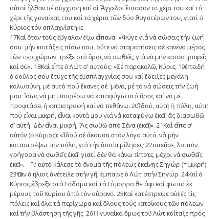
αὐτοί ἦλθαν σέ σύγχυση καί οἱ Ἄγγελοι ἔπιασαν τό χέρι του καί τό
χέρι τῆς γυναίκας του καί τά χέρια τῶν δύο θυγατέρων του, γιατί ὁ
Κύριος τόν σπλαχνίστηκε.
17Καί ὅταν τούς ἔβγαλαν ἔξω εἶπανα: «Φύγε γιά νά σώσεις τήν ζωή
σου· μήν κοιτάξεις πίσω σου, οὔτε νά σταματήσεις σέ κανένα μέρος
τῶν περιχώρων· τρέξε στό ὄρος νά σωθεῖς, γιά νά μήν καταστραφεῖς
καί σύ». 18Καί εἶπε ὁ Λώτ σ’ αὐτούς: «Σέ παρακαλῶ, Κύριε, 19ἐπειδή
ὁ δοῦλος σου ἔτυχε τῆς εὐσπλαγχνίας σου καί ἔδειξες μεγάλη
καλωσύνη, μέ αὐτό πού ἔκανες σέ ᾽μένα, μέ τό νά σώσεις τήν ζωή
μου· ἴσως νά μή μπορέσω νά καταφύγω στό ὄρος καί νά μέ
προφτάσει ἡ καταστροφή καί νά πεθάνω. 20Ἰδού, αὐτή ἡ πόλη, αὐτή
πού εἶναι μικρή, εἶναι κοντά μου γιά νά καταφύγω ἐκεῖ· ἄς διασωθῶ
σ’ αὐτή. Δέν εἶναι μικρή; Ἄς σωθῶ ἀπό Σένα (ἐκεῖ)». 21Καί εἶπε σ’
αὐτόν (ὁ Κύριος): «Ἰδού σέ ἄκουσα στόν λόγο αὐτό, νά μήν
καταστρέψω τήν πόλη, γιά τήν ὁποία μίλησες· 22σπεῦσε, λοιπόν,
γρήγορα νά σωθεῖς ἐκεῖ· γιατί δέν θά κάνω τίποτε, μέχρι νά σωθεῖς
ἐκεῖ». – Γι’ αὐτό κάλεσε τό ὄνομα τῆς πόλεως ἐκείνης Σηγώρ (= μικρή).
23Ὅταν ὁ ἥλιος ἀνέτειλε στήν γῆ, ἔ­μπαινε ὁ Λώτ στήν Σηγώρ. 24Καί ὁ
Κύριος ἔβρεξε στά Σόδομα καί τά Γόμορρα θειάφι καί φωτιά ἐκ
μέρους τοῦ Κυρίου ἀπό τόν οὐρανό. 25Καί κατέστρεψε αὐτές τίς
πόλεις καί ὅλα τά περίχωρα καί ὅλους τούς κατοίκους τῶν πόλεων
καί τήν βλάστηση τῆς γῆς. 26Ἡ γυναίκα ὅμως τοῦ Λώτ κοίταξε πρός