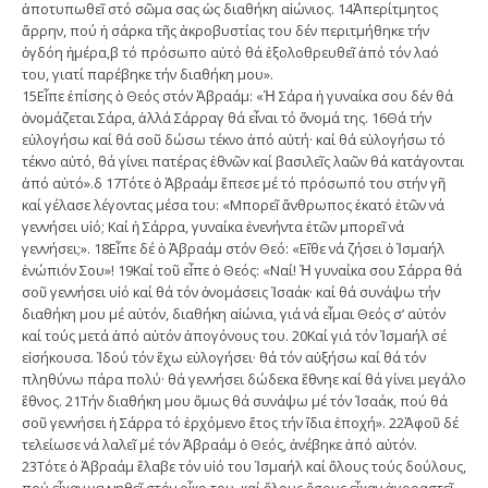
ἀποτυπωθεῖ στό σῶμα σας ὡς διαθήκη αἰώνιος. 14Ἀπερίτμητος
ἄρρην, πού ἡ σάρκα τῆς ἀκροβυστίας του δέν περιτμήθηκε τήν
ὀγδόη ἡμέρα,β τό πρόσωπο αὐτό θά ἐξολοθρευθεῖ ἀπό τόν λαό
του, γιατί παρέβηκε τήν διαθήκη μου».
15Εἶπε ἐπίσης ὁ Θεός στόν Ἀβραάμ: «Ἡ Σάρα ἡ γυναίκα σου δέν θά
ὀνομάζεται Σάρα, ἀλλά Σάρραγ θά εἶναι τό ὄνομά της. 16Θά τήν
εὐλογήσω καί θά σοῦ δώσω τέκνο ἀπό αὐτή· καί θά εὐλογήσω τό
τέκνο αὐτό, θά γίνει πατέρας ἐθνῶν καί βασιλεῖς λαῶν θά κατάγονται
ἀπό αὐτό».δ 17Τότε ὁ Ἀβραάμ ἔπεσε μέ τό πρόσωπό του στήν γῆ
καί γέλασε λέγοντας μέσα του: «Μπορεῖ ἄνθρωπος ἑκατό ἐτῶν νά
γεννήσει υἱό; Καί ἡ Σάρρα, γυναίκα ἐνενήντα ἐτῶν μπορεῖ νά
γεννήσει;». 18Εἶπε δέ ὁ Ἀβραάμ στόν Θεό: «Εἴθε νά ζήσει ὁ Ἰσμαήλ
ἐνώπιόν Σου»! 19Καί τοῦ εἶπε ὁ Θεός: «Ναί! Ἡ γυναίκα σου Σάρρα θά
σοῦ γεννήσει υἱό καί θά τόν ὀνομάσεις Ἰσαάκ· καί θά συνάψω τήν
διαθήκη μου μέ αὐτόν, διαθήκη αἰώνια, γιά νά εἶμαι Θεός σ’ αὐτόν
καί τούς μετά ἀπό αὐτόν ἀπογόνους του. 20Καί γιά τόν Ἰσμαήλ σέ
εἰσήκουσα. Ἰδού τόν ἔχω εὐλογήσει· θά τόν αὐξήσω καί θά τόν
πληθύνω πάρα πολύ· θά γεννήσει δώδεκα ἔθνηε καί θά γίνει μεγάλο
ἔθνος. 21Τήν διαθήκη μου ὅμως θά συνάψω μέ τόν Ἰσαάκ, πού θά
σοῦ γεννήσει ἡ Σάρρα τό ἐρχόμενο ἔτος τήν ἴδια ἐποχή». 22Ἀφοῦ δέ
τελείωσε νά λαλεῖ μέ τόν Ἀβραάμ ὁ Θεός, ἀνέβηκε ἀπό αὐτόν.
23Τότε ὁ Ἀβραάμ ἔλαβε τόν υἱό του Ἰσμαήλ καί ὅλους τούς δούλους,