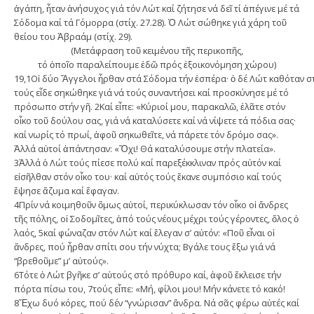
ἀγάπη, ἦταν ἀνήσυχος γιά τόν Λώτ καί ζήτησε νά δεῖ τί ἀπέγινε μέ τά
Σόδομα καί τά Γόμορρα (στίχ. 27.28). Ὁ Λώτ σώθηκε γιά χάρη τοῦ
θείου του Ἀβραάμ (στίχ. 29).
(Μετάφραση τοῦ κειμένου τῆς περικοπῆς,
τό ὁποῖο παραλείπουμε ἐδῶ πρός ἐξοικονόμηση χώρου)
19,1Οἱ δύο Ἄγγελοι ἦρθαν στά Σόδομα τήν ἑσπέρα· ὁ δέ Λώτ καθόταν σ
τούς εἶδε σηκώθηκε γιά νά τούς συναντήσει καί προσκύνησε μέ τό
πρόσωπο στήν γῆ. 2Καί εἶπε: «Κύριοί μου, παρακαλῶ, ἐλᾶτε στόν
οἶκο τοῦ δούλου σας, γιά νά καταλύσετε καί νά νίψετε τά πόδια σας·
καί νωρίς τό πρωί, ἀφοῦ σηκωθεῖτε, νά πάρετε τόν δρόμο σας».
Ἀλλά αὐτοί ἀπάντησαν: «Ὄχι! Θά καταλύσουμε στήν πλατεία».
3Ἀλλά ὁ Λώτ τούς πίεσε πολύ καί παρεξέκκλιναν πρός αὐτόν καί
εἰσῆλθαν στόν οἶκο του· καί αὐτός τούς ἔκανε συμπόσιο καί τούς
ἔψησε ἄζυμα καί ἔφαγαν.
4Πρίν νά κοιμηθοῦν ὅμως αὐτοί, περικύκλωσαν τόν οἶκο οἱ ἄνδρες
τῆς πόλης, οἱ Σοδομῖτες, ἀπό τούς νέους μέχρι τούς γέροντες, ὅλος ὁ
λαός, 5καί φώναζαν στόν Λώτ καί ἔλεγαν σ’ αὐτόν: «Ποῦ εἶναι οἱ
ἄνδρες, πού ἦρθαν σπίτι σου τήν νύχτα; Βγάλε τους ἔξω γιά νά
“βρεθοῦμε” μ’ αὐτούς».
6Τότε ὁ Λώτ βγῆκε σ’ αὐτούς στό πρόθυρο καί, ἀφοῦ ἔκλεισε τήν
πόρτα πίσω του, 7τούς εἶπε: «Μή, φίλοι μου! Μήν κάνετε τό κακό!
8Ἔχω δυό κόρες, πού δέν “γνώρισαν” ἄνδρα. Νά σᾶς φέρω αὐτές καί