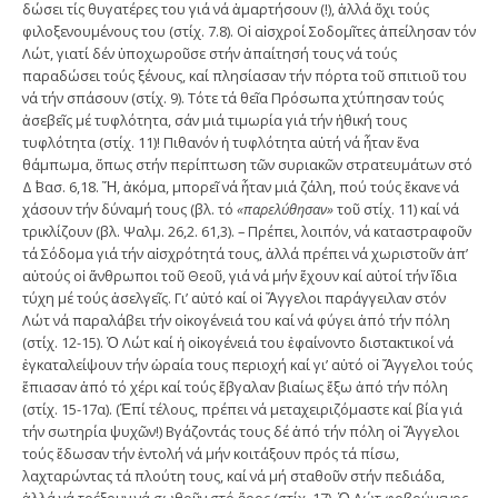
δώσει τίς θυγατέρες του γιά νά ἁμαρτήσουν (!), ἀλλά ὄχι τούς
φιλοξενουμένους του (στίχ. 7.8). Οἱ αἰσχροί Σοδομῖτες ἀπείλησαν τόν
Λώτ, γιατί δέν ὑποχωροῦσε στήν ἀπαίτησή τους νά τούς
παραδώσει τούς ξένους, καί πλησίασαν τήν πόρτα τοῦ σπιτιοῦ του
νά τήν σπάσουν (στίχ. 9). Τότε τά θεῖα Πρόσωπα χτύπησαν τούς
ἀσεβεῖς μέ τυφλότητα, σάν μιά τιμωρία γιά τήν ἠθική τους
τυφλότητα (στίχ. 11)! Πιθανόν ἡ τυφλότητα αὐτή νά ἦταν ἕνα
θάμπωμα, ὅπως στήν περίπτωση τῶν συριακῶν στρατευμάτων στό
Δ΄ Βασ. 6,18. Ἤ, ἀκόμα, μπορεῖ νά ἦταν μιά ζάλη, πού τούς ἔκανε νά
χάσουν τήν δύναμή τους (βλ. τό
«παρελύθησαν»
τοῦ στίχ. 11) καί νά
τρικλίζουν (βλ. Ψαλμ. 26,2. 61,3). – Πρέπει, λοιπόν, νά καταστραφοῦν
τά Σόδομα γιά τήν αἰσχρότητά τους, ἀλλά πρέπει νά χωριστοῦν ἀπ’
αὐτούς οἱ ἄνθρωποι τοῦ Θεοῦ, γιά νά μήν ἔχουν καί αὐτοί τήν ἴδια
τύχη μέ τούς ἀσελγεῖς. Γι’ αὐτό καί οἱ Ἄγγελοι παράγγειλαν στόν
Λώτ νά παραλάβει τήν οἰκογένειά του καί νά φύγει ἀπό τήν πόλη
(στίχ. 12-15). Ὁ Λώτ καί ἡ οἰκογένειά του ἐφαίνοντο διστακτικοί νά
ἐγκαταλείψουν τήν ὡραία τους περιοχή καί γι’ αὐτό οἱ Ἄγγελοι τούς
ἔπιασαν ἀπό τό χέρι καί τούς ἔβγαλαν βιαίως ἔξω ἀπό τήν πόλη
(στίχ. 15-17α). (Ἐπί τέλους, πρέπει νά μεταχειριζόμαστε καί βία γιά
τήν σωτηρία ψυχῶν!) Βγάζοντάς τους δέ ἀπό τήν πόλη οἱ Ἄγγελοι
τούς ἔδωσαν τήν ἐντολή νά μήν κοιτάξουν πρός τά πίσω,
λαχταρώντας τά πλούτη τους, καί νά μή σταθοῦν στήν πεδιάδα,