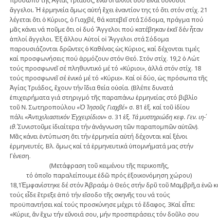
πρόσωπο τῆς Ἁγίας Τριάδος, ἐνῶ οἱ ἄλλοι δύο εἶναι συνοδοί
ἄγγελοι. Ἡ ἑρμηνεία ὅμως αὐτή ἔχει ἐναντίον της τό ὅτι στόν στίχ. 21
λέγεται ὅτι ὁ Κύριος, ὁ Γιαχβέ, θά κατεβεῖ στά Σόδομα, πράγμα πού
μᾶς κάνει νά ποῦμε ὅτι οἱ δυό Ἄγγελοι πού κατέβηκαν ἐκεῖ δέν ἦταν
ἁπλοί ἄγγελοι. Ἐξ ἄλλου Αὐτοί οἱ Ἄγγελοι στά Σόδομα
παρουσιάζονται δρῶντες ὁ Καθένας ὡς Κύριος, καί δέχονται τιμές
καί προσφωνήσεις πού ἁρμόζουν στόν Θεό. Στόν στίχ. 19,2 ὁ Λώτ
τούς προσφωνεῖ σέ πληθυντικό μέ τό «Κύριοι», ἀλλά στόν στίχ. 18
τούς προσφωνεῖ σέ ἑνικό μέ τό «Κύριε». Καί οἱ δύο, ὡς πρόσωπα τῆς
Ἁγίας Τριάδος, ἔχουν τήν ἴδια θεία οὐσία. (Βλέπε δυνατά
ἐπιχειρήματα γιά στηριγμό τῆς παραπάνω ἑρμηνείας στό βιβλίο
τοῦ Ν. Σωτηροπούλου
«Ὁ Ἰησοῦς Γιαχβέ»
σ. 81 ἑξ. καί τοῦ ἰδίου
πάλι
«Ἀντιχιλιαστικόν Ἐγχειρίδιον»
σ. 31 ἑξ.
Τά μυστηριώδη κεφ. Γεν. ιη΄-
ιθ΄
. Συνιστοῦμε ἰδιαίτερα τήν ἀνάγνωση τῶν παραπομπῶν αὐτῶν).
Μᾶς κάνει ἐντύπωση ὅτι τήν ἑρμηνεία αὐτή δέχονται καί ξένοι
ἑρμηνευτές. Βλ. ὅμως καί τά ἑρμηνευτικά ὑπομνήματά μας στήν
Γένεση.
(Μετάφραση τοῦ κειμένου τῆς περικοπῆς,
τό ὁποῖο παραλείπουμε ἐδῶ πρός ἐξοικονόμηση χώρου)
18,1Ἐμφανίστηκε δέ στόν Ἀβραάμ ὁ Θεός στήν δρῦ τοῦ Μαμβρῆ,α ἐνῶ καθ
τούς εἶδε ἔτρεξε ἀπό τήν εἴσοδο τῆς σκηνῆς του νά τούς
προϋπαντήσει καί τούς προσκύνησε μέχρι τό ἔδαφος. 3Καί εἶπε:
«Κύριε, ἄν ἔχω τήν εὔνοιά σου, μήν προσπεράσεις τόν δοῦλο σου