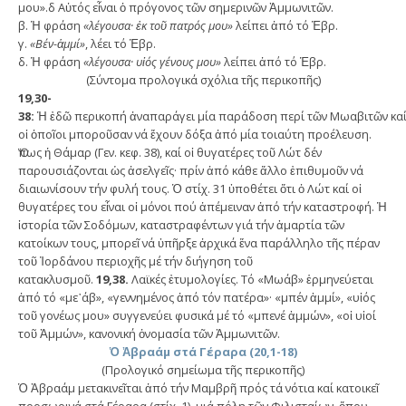
μου».δ Αὐτός εἶναι ὁ πρόγονος τῶν σημερινῶν Ἀμμωνιτῶν.
β. Ἡ φράση
«λέγουσα· ἐκ τοῦ πατρός μου»
λείπει ἀπό τό Ἑβρ.
γ.
«Βέν-ἁμμί»
, λέει τό Ἑβρ.
δ. Ἡ φράση
«λέγουσα· υἱός γένους μου»
λείπει ἀπό τό Ἑβρ.
(Σύντομα προλογικά σχόλια τῆς περικοπῆς)
19,30-
38:
Ἡ ἐδῶ περικοπή ἀναπαράγει μία παράδοση περί τῶν Μωαβιτῶν καί τῶ
οἱ ὁποῖοι μποροῦσαν νά ἔχουν δόξα ἀπό μία τοιαύτη προέλευση.
Ὅπως ἡ Θάμαρ (Γεν. κεφ. 38), καί οἱ θυγατέρες τοῦ Λώτ δέν
παρουσιάζονται ὡς ἀσελγεῖς· πρίν ἀπό κάθε ἄλλο ἐπιθυμοῦν νά
διαιωνίσουν τήν φυλή τους. Ὁ στίχ. 31 ὑποθέτει ὅτι ὁ Λώτ καί οἱ
θυγατέρες του εἶναι οἱ μόνοι πού ἀπέμειναν ἀπό τήν καταστροφή. Ἡ
ἱστορία τῶν Σοδόμων, καταστραφέντων γιά τήν ἁμαρτία τῶν
κατοίκων τους, μπορεῖ νά ὑπῆρξε ἀρχικά ἕνα παράλληλο τῆς πέραν
τοῦ Ἰορδάνου περιοχῆς μέ τήν διήγηση τοῦ
κατακλυσμοῦ.
19,38.
Λαϊκές ἐτυμολογίες. Τό «Μωάβ» ἑρμηνεύεται
ἀπό τό «με᾿άβ», «γεννημένος ἀπό τόν πατέρα»· «μπέν ἁμμί», «υἱός
τοῦ γονέως μου» συγγενεύει φυσικά μέ τό «μπενέ ἁμμών», «οἱ υἱοί
τοῦ Ἀμμών», κανονική ὀνομασία τῶν Ἀμμωνιτῶν.
Ὁ Ἀβραάμ στά Γέραρα (20,1-18)
(Προλογικό σημείωμα τῆς περικοπῆς)
Ὁ Ἀβραάμ μετακινεῖται ἀπό τήν Μαμβρῆ πρός τά νότια καί κατοικεῖ