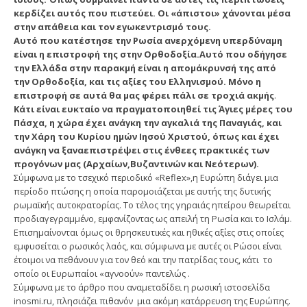
κερδίζει αυτός που πιστεύει. Οι «άπιστοι» χάνονται μέσα
στην απάθεια και τον εγωκεντρισμό τους.
Αυτό που κατέστησε την Ρωσία ανερχόμενη υπερδύναμη
είναι η επιστροφή της στην Ορθοδοξία.Αυτό που οδήγησε
την Ελλάδα στην παρακμή είναι η απομάκρυνσή της από
την Ορθοδοξία, και τις αξίες του Ελληνισμού. Μόνο η
επιστροφή σε αυτά θα μας φέρει πάλι σε τροχιά ακμής
.
Κάτι είναι ευκταίο να πραγματοποιηθεί τις Άγιες μέρες του
Πάσχα, η χώρα έχει ανάγκη την αγκαλιά της Παναγιάς, και
την Χάρη του Κυρίου ημών Ιησού Χριστού, όπως και έχει
ανάγκη να ξαναεπιστρέψει στις ένθεες πρακτικές των
προγόνων μας (Αρχαίων,Βυζαντινών και Νεότερων).
Σύμφωνα με το τσεχικό περιοδικό «Reflex»,η Ευρώπη διάγει μια
περίοδο πτώσης η οποία παρομοιάζεται με αυτής της δυτικής
ρωμαϊκής αυτοκρατορίας. Το τέλος της γηραιάς ηπείρου θεωρείται
προδιαγεγραμμένο, εμφανίζοντας ως απειλή τη Ρωσία και το Ισλάμ.
Επισημαίνονται όμως οι θρησκευτικές και ηθικές αξίες στις οποίες
εμφυσείται ο ρωσικός λαός, και σύμφωνα με αυτές οι Ρώσοι είναι
έτοιμοι να πεθάνουν για τον θεό και την πατρίδας τους, κάτι το
οποίο οι Ευρωπαίοι «αγνοούν» παντελώς .
Σύμφωνα με το άρθρο που αναμεταδίδει η ρωσική ιστοσελίδα
inosmi.ru, πλησιάζει πιθανόν μια ακόμη κατάρρευση της Ευρώπης.