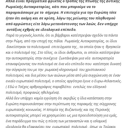
Απλά είναι πραγματικά φρικτός ο τρόπος της πτώσης της Δυτικής
Ρωμαϊκής Αυτοκρατορίας, κάτι που μπορούμε να το
παρομοιάσουμε με το σήμερα. Η επιτυχία για την Ευρώπη τότε
ήταν ότι ακόμη και σε κρίση, λόγω της μείωσης του πληθυσμού
από αρρώστιες είτε λόγω μετανάστευσης των λαών, δεν υπήρχε
αντάξιος εχθρός σε ιδεολογικό επίπεδο.
Παρά το γεγονός,λοιπόν, ότι οι βάρβαροι κατέστρεψαν σχεδόν τα πάντα
στην Ρώμη, από την εποχή της πάλαι Ρωμαϊκής Αυτοκρατορίας, οι ίδιοι
δανείστηκαν τα πολιτισμικά επιτεύγματα της , τα οποία ήταν η θρησκεία
και ο πολιτισμό της. Στο τέλος, οι ίδιοι άνθρωποι, οι οποίοι κατέστρεψαν
την αυτοκρατορία, στην συνέχεια ζωντάνεψαν μια νέα αυτοκρατορία
επαναφέροντας τον πολιτισμό σε ένα νέο επίπεδο που κατέστησε δυνατή
την σύγκριση του με την ρωμαϊκή κληρονομιά του χριστιανικού
πολιτισμού, και δια μέσου των αιώνων μέσα από μία συγχώνευση σε έναν
ενιαίο ευρωπαϊκό πολιτισμό, ο οποίος αργότερα έγινε ο Ευρω-Ατλαντικός.
( Εδώ ο Τσέχος αρθρογράφος παραβλέπει εντελώς τον ελληνικό
πολιτισμό, προφανώς ηθελημένα).
Αλλά δεν υπάρχει καμία εγγύηση ότι ακριβώς η ίδια κατάσταση στην
Ευρώπη παρουσιάστηκε στην περίπτωση της παρακμής της σύγχρονης
ευρωπαϊκής κοινωνίας. Η Ιστορία της Βυζαντινής και της Περσικής
αυτοκρατορίας μπορεί να χρησιμεύσει ως μια προειδοποίηση για εμάς,
ένα παράδειγμα του πώς η πίεση των μεταναστών και η ισλαμική
ιδεολογία θα εξαφανίσει τον ευρωπαϊκό πολιτισμό , όπως οι Τούρκοι