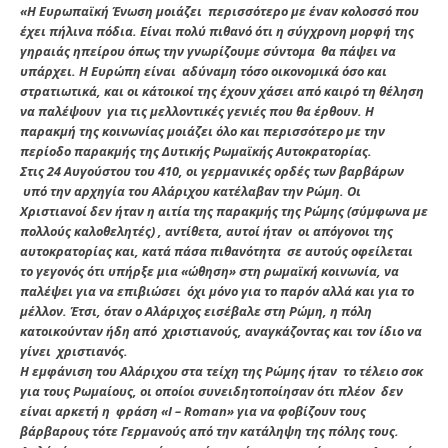
«Η Ευρωπαϊκή Ένωση μοιάζει περισσότερο με έναν κολοσσό που
έχει πήλινα πόδια. Είναι πολύ πιθανό ότι η σύγχρονη μορφή της
γηραιάς ηπείρου όπως την γνωρίζουμε σύντομα θα πάψει να
υπάρχει. Η Ευρώπη είναι αδύναμη τόσο οικονομικά όσο και
στρατιωτικά, και οι κάτοικοί της έχουν χάσει από καιρό τη θέληση
να παλέψουν για τις μελλοντικές γενιές που θα έρθουν. Η
παρακμή της κοινωνίας μοιάζει όλο και περισσότερο με την
περίοδο παρακμής της Δυτικής Ρωμαϊκής Αυτοκρατορίας.
Στις 24 Αυγούστου του 410, οι γερμανικές ορδές των βαρβάρων
υπό την αρχηγία του Αλάριχου κατέλαβαν την Ρώμη. Οι
Χριστιανοί δεν ήταν η αιτία της παρακμής της Ρώμης (σύμφωνα με
πολλούς καλοθελητές) , αντίθετα, αυτοί ήταν οι απόγονοι της
αυτοκρατορίας και, κατά πάσα πιθανότητα σε αυτούς οφείλεται
το γεγονός ότι υπήρξε μια «ώθηση» στη ρωμαϊκή κοινωνία, να
παλέψει για να επιβιώσει όχι μόνο για το παρόν αλλά και για το
μέλλον. Έτσι, όταν ο Αλάριχος εισέβαλε στη Ρώμη, η πόλη
κατοικούνταν ήδη από χριστιανούς, αναγκάζοντας και τον ίδιο να
γίνει χριστιανός.
Η εμφάνιση του Αλάριχου στα τείχη της Ρώμης ήταν το τέλειο σοκ
για τους Ρωμαίους, οι οποίοι συνειδητοποίησαν ότι πλέον δεν
είναι αρκετή η φράση «I – Roman» για να φοβίζουν τους
βάρβαρους τότε Γερμανούς από την κατάληψη της πόλης τους.