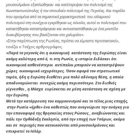
μουσουλμάνοι εξαπλώθηκαν και κατέστρεψαν τον πολιτισμό της
Κωνσταντινούπολης ή τον σπουδαίο πολιτισμό της Περσίας. Και παρόλο
που ορισμένα από τα σημαντικά χαρακτηριστικά του ισλαμικού
πολιτισμού στη συνέχεια εγκρίθηκαν ως σύνολο, αυτοί οι πολιτισμοί που
κατακτήθηκαν καταστράφηκαν και αντικαταστάθηκαν με ένα μοντέλο
διακυβέρνησης που βασίζονταν στο χαλιφάτο
«.
«Στην περίπτωση της Ρωσίας, πρέπει να είμαστε προσεκτικοί»,
τονίζει ο Τσέχος αρθρογράφος.
«
Παρά το γεγονός ότι η οικονομική κατάσταση της Ευρώπης είναι
ακόμη καλύτερη από ό, τι στη Ρωσία, η ιστορία διδάσκει ότι
οικονομικά ασθενέστεροι αντίπαλοι μπορούν να καταστρέψουν
χώρες οικονομικά ισχυρότερες. Όσον αφορά τον στρατιωτικό
τομέα, ήδη η Ευρώπη διαθέτει μια πολύ αδύναμη θέση, η οποία
αποδυναμώνεται συνεχώς ακόμη περισσότερο. Στο διεθνές
γίγνεσθαι , η Μόσχα ευρίσκεται σε μέση κατάσταση σε σχέση με
την Ευρώπη.
Μετά την κατάρρευση του κομμουνισμού και το τέλος μιας εποχής,
στην Ρωσία «ήρθε» ένα καθεστώς που αναγνώρισε την ανάγκη για
την επαναφορά της θρησκείας στους Ρώσους , αναβιώνοντας και
πάλι την Ορθόδοξη Εκκλησία, από την εποχή των Τσάρων, ακόμα
και σε περιοχές που κατοικούνται από μουσουλμάνους και
επικρατεί το Ισλάμ.