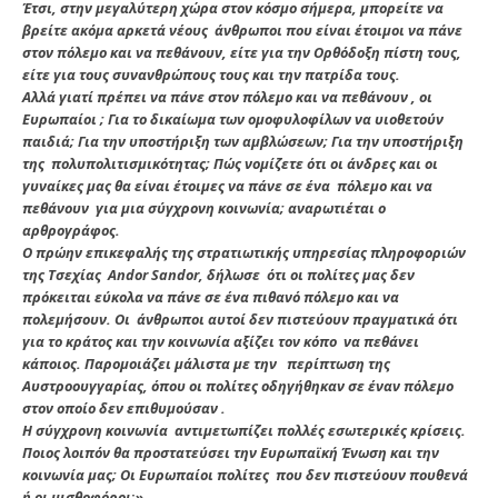
Έτσι, στην μεγαλύτερη χώρα στον κόσμο σήμερα, μπορείτε να
βρείτε ακόμα αρκετά νέους άνθρωποι που είναι έτοιμοι να πάνε
στον πόλεμο και να πεθάνουν, είτε για την Ορθόδοξη πίστη τους,
είτε για τους συνανθρώπους τους και την πατρίδα τους.
Αλλά γιατί πρέπει να πάνε στον πόλεμο και να πεθάνουν , οι
Ευρωπαίοι ; Για το δικαίωμα των ομοφυλοφίλων να υιοθετούν
παιδιά; Για την υποστήριξη των αμβλώσεων; Για την υποστήριξη
της πολυπολιτισμικότητας; Πώς νομίζετε ότι οι άνδρες και οι
γυναίκες μας θα είναι έτοιμες να πάνε σε ένα πόλεμο και να
πεθάνουν για μια σύγχρονη κοινωνία; αναρωτιέται ο
αρθρογράφος.
Ο πρώην επικεφαλής της στρατιωτικής υπηρεσίας πληροφοριών
της Τσεχίας Andor Sandor, δήλωσε ότι οι πολίτες μας δεν
πρόκειται εύκολα να πάνε σε ένα πιθανό πόλεμο και να
πολεμήσουν. Οι άνθρωποι αυτοί δεν πιστεύουν πραγματικά ότι
για το κράτος και την κοινωνία αξίζει τον κόπο να πεθάνει
κάποιος. Παρομοιάζει μάλιστα με την περίπτωση της
Αυστροουγγαρίας, όπου οι πολίτες οδηγήθηκαν σε έναν πόλεμο
στον οποίο δεν επιθυμούσαν .
Η σύγχρονη κοινωνία αντιμετωπίζει πολλές εσωτερικές κρίσεις.
Ποιος λοιπόν θα προστατεύσει την Ευρωπαϊκή Ένωση και την
κοινωνία μας; Οι Ευρωπαίοι πολίτες που δεν πιστεύουν πουθενά
ή οι μισθοφόροι
;»