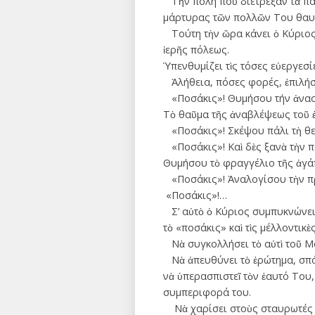
Τὴν πόλη ποὺ διέτρεξαν τὰ παν
µάρτυρας τῶν πολλῶν Του θαυ
Τούτη τὴν ὥρα κάνει ὁ Κύριος
ἱερῆς πόλεως.
Ὑπενθυμίζει τὶς τόσες ­εὐεργεσί
Ἀλήθεια, πόσες φορές, ἐπιλήσµ
«Ποσάκις»! Θυμήσου τήν ­ἀνασ
Τὸ θαῦµα τῆς ἀναβλέψεως τοῦ ἐ
«Ποσάκις»! Σκέψου πάλι τὴ θε
«Ποσάκις»! Καὶ δὲς ξανὰ τὴν πα
Θυµήσου τὸ φραγγέλιο τῆς ἀγά
«Ποσάκις»! Ἀναλογίσου τὴν π
«Ποσάκις»!…
Σ’ αὐτὸ ὁ Κύριος συμπυκνώνει 
τὸ «ποσάκις» καὶ τὶς µέλλοντικὲ
Νὰ συγκολλήσει τὸ αὐτὶ τοῦ Μά
Νὰ ἀπευθύνει τὸ ἐρώτηµα, σπάζ
νὰ ὑπερασπιστεῖ τὸν ἑαυτό Του,
συµπεριφορά του.
Νὰ χαρίσει στοὺς σταυρωτές 