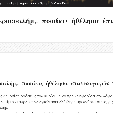
χρονοι Προβληματισμοί
>
Άρθρα
>
View Post
ερουσαλήμ,… ποσάκις ἠθέλησα ἐπ
σαλήμ,… ποσάκις ἠθέλησα ἐπισυναγαγεῖν 
ῆς δηµοσίας δράσεως τοῦ ­Κυρίου· λίγο πρὶν ἀνηφορίσει στὸ λόφο 
ν τίµιο Σταυρὸ καὶ νὰ ἀγκαλιάσει ὁλόκληρη τὴν ἀνθρωπότητα, ρίχ
αλήµ.