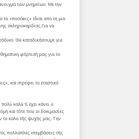
ἄνοιγµα τῶν µνηµείων. Μὲ τὴν
 τὸ ­«ποσάκις» εἶναι ἀπὸ τὴ µιὰ
ινης σκληροκαρδίας.Γιὰ νὰ
άδικο. Θὰ καταδικάσουµε γιὰ
θηµατικὴ φόρτισή µας γιὰ τὸ
ις», καὶ στρέφει τὸ ἐταστικό
ὺ καλὰ τί ἔ­­­χει κάνει ὁ
όµη καὶ τότε ποὺ οἱ δοκιµασίες
ν τὸ καλὸ τῆς ψυχῆς µας. Τὴν
πολλα­πλὲς ἐ­­­­­­πεµβάσεις τῆς