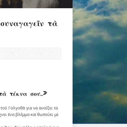
ισυναγαγεῖν τὰ
τὰ τέκνα σου…»
τοῦ Γολγοθᾶ γιὰ νὰ ἀνοίξει τὰ
νει ἕνα βλέµµα καὶ θωπεύει µὲ