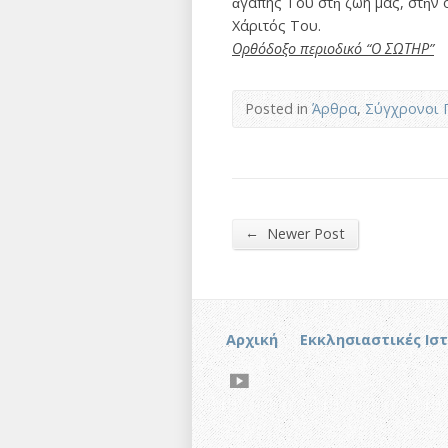
ἀγάπης Του στὴ ζωή µας, στὴν οἰκ
Χάριτός Του.
Ορθόδοξο περιοδικό “Ο ΣΩΤΗΡ”
Posted in
Άρθρα
,
Σύγχρονοι 
←
Newer Post
Αρχική
Εκκλησιαστικές Ισ