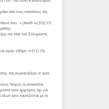
α Του. Τὴν πόλη ἡ ὁποία ἔγινε
ρῆκε ἀπὸ τοὺς κατοίκους τῆς
τέκνα σου…» (Ματθ. κγ΄ [23] 37).
Ἀγάπης;
κόµη στὸ Ναὸ τοῦ Σολοµώντα.
 ἱερῷ» (Μάρκ. ια΄ [11] 15).
ης. Καὶ συγκαταλέγει σ’ αὐτὸ
ολος Πέτρος τὸ ἀποκόπτει.
οστὰ στὸν ἀρχιερέα, ὄχι γιὰ
 ὅλων ὅσοι ταυτίζονται μὲ τὴ