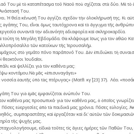
ό Του μὲ τὸ καταπέτασµα τοῦ Ναοῦ ποὺ σχίζεται στὰ δύο. Μὲ τὸ 
 Ἀνάστασή Του.
 Ἡ θεία κένωσή Του ἀγγίζει σχεδὸν τὴν ὁ­­­λοκλήρωσή της. Κι αὐτὸ
ης ἀγάπης Του, εἶναι ὅµως ταυτόχρονα καὶ τὸ ἄγγιγµα τῆς ἀνθρώπ
ὐεργεσία συναντᾶ τὴν ἀδιανόητη ἀδιαφορία καὶ σκληροκαρδία.
τούτη τὴ Μεγάλη Ἑβδοµάδα. Θὰ κλάψουµε ἴσως γιὰ τὸν ἀθῶο Κατ
 ἀλλοπρόσαλλο τῶν κατοίκων τῆς Ἱερουσαλήµ.
µάχους στὸ γεµάτο πόνο παράπονό Του. Δὲν ἐπιδιώκει τὴ συναισ
 θεοκτόνοι Ἰουδαῖοι.
άλι καὶ ψελλίζει γιὰ τὸν καθένα µας:
έψω κοντάμου.Νὰ µᾶς «ἐπισυναγάγει»
νοσσία ἑαυτῆς ὑπὸ τὰς πτέρυγας» (Ματθ. κγ΄ [23] 37). Λέει «ποσάκ
ἀγάπη Του γιὰ ἐµᾶς ἐµφανίζεται ἐνώπιόν Του.
ν καθένα µας προσωπικά· γιὰ τὸν καθένα μας, ὁ ὁποῖος γνωρίζει πολ
 Πόσες εὐεργεσίες ἀπὸ τὰ παιδικά µας χρόνια. Πόσες εὐλογίες. Ἀκ
οηθός, συµπαραστάτης καὶ ἐργαζόταν καὶ δι’ αὐτῶν τῶν δοκιµασιῶ
ηρία τῆς ψυχῆς µας.
υ­ολογήσουµε, εἰδικὰ τοῦτες τὶς ἅγιες ἡ­­­­µέρες τῶν Παθῶν Του, τὶς ­