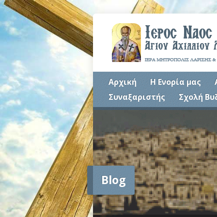
Αρχική
Η Ενορία μας
Συναξαριστής
Σχολή Βυ
Blog