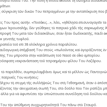
άγια πόδια Του. Τὴν πόλη ἡ ὁποία ἄκουσε τὴ σωτήρια διδασκαλί
µάτων.
 σύγκριση τῶν δικῶν Του πεπραγµένων μὲ τὴν ἀνταπόκριση ποὺ β
ες Του πρὸς αὐτήν. «Ποσάκις…», λέει, «ἠθέλη­­­σα ἐπισυναγαγεῖν τὰ 
ων Ἱε­ρουσαλήµ, δὲν γεύθηκες τὸ πατρικὸ χάδι τῆς σαρκωµένης 
τροφή Του µετὰ τῶν διδασκάλων, ὅταν ἦταν δωδεκαετής, παιδὶ ἀ
κ γενετῆς τυφλοῦ.
ραπεία τοῦ ἐπὶ 38 ὁλόκληρα χρόνια παραλύτου.
ιδα­γωγικὴ ἐπέµβασή Του στοὺς «πωλοῦν­τας καὶ ἀγοράζοντας ἐν τῷ
πης Του µπροστὰ στὴν κατάπτωση τοῦ Ναοῦ σὲ οἶκο ἐµπορίου.
ρόσφατη νεκρανάσταση τοῦ τετραηµέρου φίλου Του Λαζάρου.
τὸ πα­ρελθόν, συμπεριλαμβάνει ὅµως καὶ τὸ µέλλον ὡς Παντογνώστ
ς πατρικές Του κινήσεις:
λχου τὴ στιγµὴ τῆς συλλήψεώς Του στὴ Γεθσηµανῆ, ὅταν ὁ ἀπόστ
οντας τὴν αἰνιγµατικὴ σιωπή Του, στὸ δοῦλο ποὺ Τὸν ραπίζει µπρ
 ἀλλὰ γιὰ νὰ ἀφυπνίσει τὴν ὑπνώττουσα συνείδηση τοῦ δούλου καὶ
Του τὴν ἀπύθµενη συγχωρητικότητά Του πάνω στὸ Σταυρό.