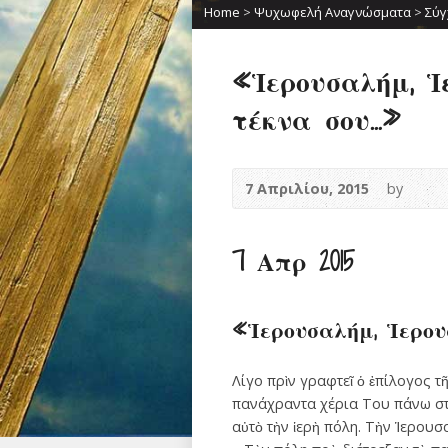
Home
>
Ψυχωφελή Αναγνώσματα
>
Σύγ
«Ἱερουσαλήμ, Ἱ
τέκνα σου…»
7 Απριλίου, 2015
by
7 Απρ 2015
«Ἱερουσαλήμ, Ἱερου
Λίγο πρὶν γραφτεῖ ὁ ἐπίλογος τ
πανάχραν­τα χέρια Του πάνω στὸ
αὐτὸ τὴν ἱερὴ πόλη. Τὴν ­Ἱερουσ