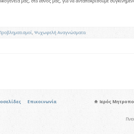
ογένειά µας, στὸ ­ἔ­­­θνος µας, γιὰ νὰ ἀνταποκριθοῦµε ­συ­­γκι­νηµέ
Προβληματισμοί
,
Ψυχωφελή Αναγνώσματα
τοσελίδες
Επικοινωνία
Ιερός Μητροπο
Πνε