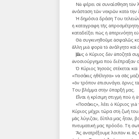
Νὰ φέρει σὲ συναίσθηση τὸν λα
ἀνάσταση τῶν νεκρῶν κατὰ τὴν
Ἡ δηµόσια δράση Του τελειώνει.
ἡ καταγραφὴ τῆς ἀ­­­προσµέτρητ
καταδείξει πὼς ἡ ἀπερινόητη ε
Θὰ συγκινηθοῦµε ἀσφαλῶς καὶ 
ἄλλη µιὰ φορὰ τὸ ἀνάλγητο καὶ
Ὅµως ὁ Κύριος δὲν ἀποζητᾶ συµ
ἀνοσιούργηµα ποὺ διέπραξαν οἱ
Ὁ Κύριος Ἰησοῦς στέκεται καὶ π
«Ποσάκις ἠθέλησα» νὰ σᾶς μαζ
«ὃν τρόπον ἐπισυνάγει ὄρνις τὰ 
Του βλέµµα στὴν ὕπαρξή µας.
Εἶναι ἡ κρίσιµη στιγµὴ ποὺ ἡ 
«Ποσάκις», λέει ὁ Κύριος γιὰ τὸ
Κύριος µέχρι τώρα στὴ ζωή του.
µᾶς λύγιζαν, δίπλα µας ἦταν, β
πνευµατική µας πρόοδο. Τὴ σωτ
Ἂς ἀνατρέξουµε λοιπὸν κι ἂς σταχ