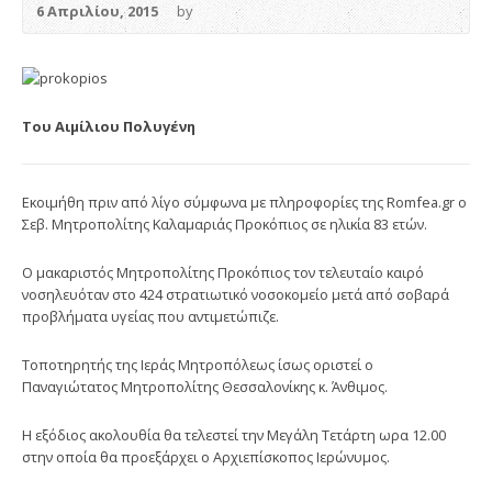
6 Απριλίου, 2015
by
Του Αιμίλιου Πολυγένη
Εκοιμήθη πριν από λίγο σύμφωνα με πληροφορίες της Romfea.gr ο
Σεβ. Μητροπολίτης Καλαμαριάς Προκόπιος σε ηλικία 83 ετών.
Ο μακαριστός Μητροπολίτης Προκόπιος τον τελευταίο καιρό
νοσηλευόταν στο 424 στρατιωτικό νοσοκομείο μετά από σοβαρά
προβλήματα υγείας που αντιμετώπιζε.
Τοποτηρητής της Ιεράς Μητροπόλεως ίσως οριστεί ο
Παναγιώτατος Μητροπολίτης Θεσσαλονίκης κ. Άνθιμος.
Η εξόδιος ακολουθία θα τελεστεί την Μεγάλη Τετάρτη ωρα 12.00
στην οποία θα προεξάρχει ο Αρχιεπίσκοπος Ιερώνυμος.