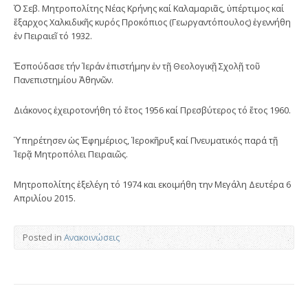
Ὁ Σεβ. Μητροπολίτης Νέας Κρήνης καί Καλαμαριᾶς, ὑπέρτιμος καί
ἔξαρχος Χαλκιδικῆς κυρός Προκόπιος (Γεωργαντόπουλος) ἐγεννήθη
ἐν Πειραιεῖ τό 1932.
Ἐσπούδασε τήν Ἱεράν ἐπιστήμην ἐν τῇ Θεολογικῇ Σχολῇ τοῦ
Πανεπιστημίου Ἀθηνῶν.
Διάκονος ἐχειροτονήθη τό ἔτος 1956 καί Πρεσβύτερος τό ἔτος 1960.
Ὑπηρέτησεν ὡς Ἐφημέριος, Ἱεροκῆρυξ καί Πνευματικός παρά τῇ
Ἱερᾷ Μητροπόλει Πειραιῶς.
Μητροπολίτης ἐξελέγη τό 1974 και εκοιμήθη την Μεγάλη Δευτέρα 6
Απριλίου 2015.
Posted in
Ανακοινώσεις