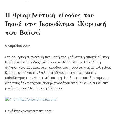
Η θριαμβευτική είσοδος του
Ιησού στα Ιεροσόλυμα (Κυριακή
των Βαΐων)
5 Απριλίου 2015
Στη σημερινή ευαγγελική περικοπή περιγράφεται η αποκαλούμενη
θριαμβευτική είσοδος του Ιησού στα Ιεροσόλυμα. Από όλη τη
διήγηση γίνεται σαφές ότι η είσοδος του Ιησού στην αγία πόλη είναι
θριαμβευ­τική για την Εκκλησία. Μόνον με την πίστη και την
καθοδήγηση του Αγίου Πνεύματος η είσοδος του καταδιωκόμενου
από τους άρχοντες του Ισραήλ προφήτου αποβαίνει θριαμβευτική
μετάβαση του Μεσσία στη δόξα του.
Πηγή:http://www.armsite.com/