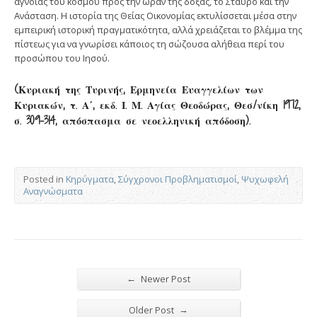
άγνοιας του κόσμου προς την ώραν της δόξας, το Σταυρό και την
Ανάσταση. Η ιστορία της Θείας Οικο­νομίας εκτυλίσσεται μέσα στην
εμπειρική ιστορική πραγματικότητα, αλλά χρειάζεται το βλέμμα της
πίστεως για να γνωρίσει κάποιος τη σώζουσα αλήθεια περί του
προσώπου του Ιησού.
(Κυριακή της Τυρινής, Ερμηνεία Ευαγγελίων των
Κυριακών, τ. Α΄, εκδ. Ι. Μ. Αγίας Θεοδώρας, Θεσ/νίκη 1972,
σ. 309-314, απόσπασμα σε νεοελληνική απόδοση).
Posted in
Κηρύγματα
,
Σύγχρονοι Προβληματισμοί
,
Ψυχωφελή
Αναγνώσματα
←
Newer Post
→
Older Post