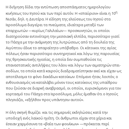
Η διήγηση δίδει την εντύπωση αποσπάσματος ημερολογίου
η
κινήσεως του Ιησού και των περί αυτόν. Η «επαύριον» είναι η 10
Νισάν, δηλ. η Δευτέρα. Η είδηση της ελεύσεως του Ιησού στα
Ιεροσόλυμα διεγείρει τα πνεύματα, ιδιαίτερα μεταξύ των
επαρχιωτών —κυρίως Γαλιλαίων— προσκυ­νητών, οι οποίοι
διατηρούσαν εντονότερη την μεσσιακή ελπίδα, περισσότερο γιατί
το Πάσχα με την ανάμνηση της λυτρώσεως από τη δουλεία της
Αιγύπτου έδινε το απαραίτητο υπόβαθρο. Οι κάτοικοι της αγίας
πόλεως ήσαν περισσότερο συντηρητικοί και λόγω της παρουσίας
της θρησκευτικής ηγεσίας, η οποία δεν συμπαθούσε τις
επαναστατικές αντιλήψεις του λάου και λόγω των αιματηρών επει­
σοδίων, τα οποία κατά καιρούς διαδραματίστηκαν εκεί και είχαν ως
αποτέλεσμα το φόνο δεκάδων κατοίκων. Επόμενο ήταν, λοιπόν, ο
ενθουσιασμός να καταλάβει μό­νον τους κατοίκους της υπαίθρου
που ζούσαν σε διαρκή αναβρασμό, οι οποίοι, ευρισκόμενοι για τον
εορτασμό του Πάσχα στα Ιεροσόλυμα, μόλις έμαθαν ότι ο Ιησούς
πλησιάζει, «εξήλθον προς υπάντησιν αυτού».
Η όλη σκηνή θυμίζει και τις σημερινές εκδηλώσεις κατά την
υποδοχή ενός λαϊκού ηγέτη. Οι άνθρωποι είχαν στα χέρια και
έσειαν χαρμόσυνα τα «βαΐα των φοινίκων» —πρόκειται περί