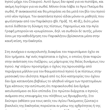
Ιησού μέχρι του Σταυρού. Αυτό όμως δεν αρκεί για να πιστέψει, και
ακόμη λιγότερο για να σωθεί. Μό­νον όταν λάβει το Άγιο Πνεύμα θα
σωθεί, θ’ ανακαινιστεί και θα μπορέσει να δει μετά τον βίο του Ιησού
υπό νέον πρίσμα. Τον αναστάντα Ιησού είδαν μόνον οι μαθητές που
φωτίστηκαν από τον Παράκλητο (βλ. Πράξ. 10, 40 έξ.), διότι μόνο
αυτοί διέθεταν τη δύναμη της πίστεως. Παρο­μοίως και την Αγία
Γραφή μπορούν να «γνωρίσουν», δηλ. να σωθούν δι’ αυτής, μόνον
όσοι με την καθοδήγηση του Παρακλήτου βρίσκονται μέσα στην
καινή κτίση, την Εκκλησία.
Στη συνέχεια ο ευαγγελιστής διακρίνει τον παριστάμενο όχλο σε
δύο τμήματα. Αφ’ ενός παρίσταται ο όχλος, ο οποίος ήταν παρών
στην ανάσταση του Λαζάρου, ως μάρτυρας της θείας δυνάμεως του
Ιησού. Αφ’ ετέρου προστρέχει ο όχλος της Ιερουσαλήμ από
περιέργεια μάλλον για τον θαυματοποιό Ιησού ή εκ πίστεως στην
μεσσιακή του ιδιότητα. Καμιά από τις δύο κατηγορίες του όχλου
δεν έχει κατανοήσει βεβαίως το αληθινό νόημα των πραττομένων.
Έχει κάποιος την εντύπωση ότι παρακολουθεί ένα δράμα
εκτυλισσόμενο σε δύο επίπεδα. Στο πρώτον διέρχεται ο Ιησούς
ανάμεσα στις επευφημίες του πλήθους ως θριαμβευτής. Στο
δεύτερο (αθέατο για τους εκτός του Αγίου Πνεύματος ζώντας) ο
βασι­λεύς της Εκκλησίας πορεύεται εν μέσω της εχθρότητας ή της