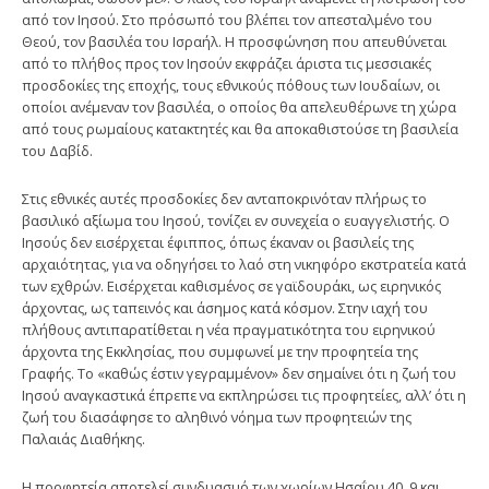
από τον Ιησού. Στο πρόσωπό του βλέπει τον απεσταλμένο του
Θεού, τον βασιλέα του Ισραήλ. Η προσφώνηση που απευθύνεται
από το πλήθος προς τον Ιησούν εκφράζει άριστα τις μεσσιακές
προσδοκίες της εποχής, τους εθνικούς πόθους των Ιουδαίων, οι
οποίοι ανέμεναν τον βασιλέα, ο οποίος θα απελευθέρωνε τη χώρα
από τους ρωμαίους κατακτητές και θα αποκαθιστούσε τη βασιλεία
του Δαβίδ.
Στις εθνικές αυτές προσδοκίες δεν ανταποκρινόταν πλήρως το
βασιλικό αξίωμα του Ιησού, τονίζει εν συνε­χεία ο ευαγγελιστής. Ο
Ιησούς δεν εισέρχεται έφιπ­πος, όπως έκαναν οι βασιλείς της
αρχαιότητας, για να οδηγήσει το λαό στη νικηφόρο εκστρατεία κατά
των εχθρών. Εισέρχεται καθισμένος σε γαϊδουράκι, ως ειρηνικός
άρχοντας, ως ταπεινός και άσημος κατά κόσμον. Στην ιαχή του
πλήθους αντιπαρατίθεται η νέα πραγματικότητα του ειρηνικού
άρχοντα της Εκκλησίας, που συμφωνεί με την προφητεία της
Γραφής. Το «καθώς έστιν γεγραμμένον» δεν σημαίνει ότι η ζωή του
Ιησού αναγκαστικά έπρεπε να εκπληρώσει τις προφητείες, αλλ’ ότι η
ζωή του διασάφησε το αληθινό νόημα των προφητειών της
Παλαιάς Διαθήκης.
Η προφητεία αποτελεί συνδυασμό των χωρίων Ησαΐου 40, 9 και