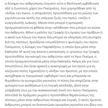
η δύναμη του ανθρώπινου λογικού ούτε η θεολογική εμβάθυνση
αλλ’ η ζωοποιός χάρη του Πνεύματος, που χορηγήθηκε από τη
«δόξα» του Ιησού, η απαραίτητη προϋπόθεση για τη γνώση των
γεγονότων και αυτής της επίγειας ζωής του Ιησού, τονίζει ο
ευαγγελιστής Ιωάννης. Μόνον έτσι μπορεί η εμπειρική
πραγματικότητα να φθάσει στην «αλήθειαν» που μπορεί να σώσει
τον άνθρωπο. Μόνο η μελέτη της Γρα­φής ή η όραση των πράξεων ή
η ακοή των λόγων του Ιησού δεν μπορεί να οδηγήσει στη σωτηρία
διά της πίστεως. Χρειάζεται οπωσδήποτε ο φωτισμός του Αγίου
Πνεύματος, η δύναμη του Παρακλήτου, η οποία δρα μέσα στην
Εκκλησία. Μ’ αυτή την έννοια η κατανόηση, η «γνώσις» της Γραφής
προϋποθέτει την κατοχή του ανθρώπου από το Άγιο Πνεύμα, η
οποία πραγματοποιείται μέσα στην Εκκλησία. Ακόμη και για τους
Αποστόλους δεν ήταν αρκετή η αναστροφή με τον Ιησού για τη
σώζουσα πίστη. Εχρειάζετο η «δόξα» του Χριστού, με την οποία
ανοίχθηκαν οι πνευ­ματικοί οφθαλμοί τους και μπόρεσαν να
θυμηθούν τα σωτηριώδη γεγονότα. Η πίστη δεν στηρί­ζεται στην
εμπειρία των αισθήσεων ή τη λογική απόδειξη, αλλά στην
υπέρβασή τους με την ανακαινιστική πνοή του Αγίου Πνεύματος.
Αποτελεί δε πράγματι μωρία η προσπάθεια θεμελιώσεως της
πίστεως μόνο στην ανθρώπινη δύναμη και λογική. Ο εκτός Χριστού
άνθρωπος μπορεί να διαπιστώσει ορισμένα γεγονότα του βίου του