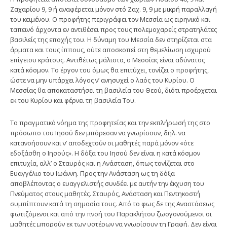
Ζαχαρίου 9, 9 ή αναφέρεται μόνον στό Ζαχ. 9, 9 με μικρή παραλλαγή
του κειμένου. Ο προ­φήτης περιγράφει τον Μεσσία ως ειρηνικό και
ταπεινό άρχοντα εν αντιθέσει προς τους πολεμοχαρείς στρατηλάτες
βασιλείς της εποχής του. Η δύναμη του Μεσσία δεν στηρίζεται στα
άρματα και τους ίππους, ούτε αποσκοπεί στη θεμελίωση ισχυρού
επίγειου κράτους. Αντιθέτως μάλιστα, ο Μεσσίας είναι αδύνατος
κατά κόσμον. Το έργον του όμως θα επιτύχει, τονίζει ο προφήτης,
ώστε να μην υπάρχει λόγος ν’ ανησυχεί ο λαός του Κυρίου. Ο
Μεσσίας θα αποκαταστήσει τη βασιλεία του Θεού, διότι προέρχεται
εκ του Κυρίου και φέρνει τη βασιλεία Του.
Το πραγματικό νόημα της προφητείας και την εκπλήρωσή της στο
πρόσωπο του Ιησού δεν μπόρεσαν να γνω­ρίσουν, δηλ. να
κατανοήσουν και ν’ αποδεχτούν οι μαθητές παρά μόνον «ότε
εδοξάσθη ο Ιησούς». Η δόξα του Ιησού δεν είναι η κατά κόσμον
επιτυχία, αλλ’ ο Σταυρός και η Ανάσταση, όπως τονίζεται στο
Ευαγγέλιο του Ιωάννη. Προς την Ανάσταση ως τη δόξα
αποβλέποντας ο ευαγγελιστής συν­δέει με αυτήν την έκχυση του
Πνεύματος στους μαθητές. Σταυρός, Ανάσταση και Πεντηκοστή
συμπίπτουν κα­τά τη σημασία τους. Από το φως δε της Αναστάσεως
φωτιζόμενοι και από την πνοή του Παρακλήτου ζωογονούμενοι οι
μαθητές μπορούν εκ των υστέρων να γνωρίσουν τη Γραφή. Δεν είναι