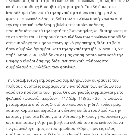
πλεονασμού, διότι τα βαΐα είναι κλάδοι φοινίκων—, όπως θα έκαναν
κατά την υποδοχή θριαμβευτή στρατηγού. Επειδή όμως στα
Ιεροσόλυμα τόσον κατά την αρχαιότητα όσον και σήμερα δεν
φύονται φοινικόδενδρα, τα βαΐα των φοινίκων προέρχονταν από
την εορταστική ανθοδέσμη (lulab), την οποίαν καθένας
προμηθευόταν κατά την εορτή της Σκηνοπηγίας και διατηρούσε με­
τά στο σπίτι του. Η παρουσία των κλάδων των φοινίκων προσδίδει
στην υποδοχή του Ιησού πανηγυ­ρικό χαρακτήρα, διότι τα βαΐα
ήσαν σύμβολο θριάμβου κατά την αρχαιότητα (βλ. Α’ Μακ. 13, 51·
πρβλ. Αποκ. 7, 9). Ορθά δε και σε μας χρησιμοποιούνται κατά την
Βαϊφόρο κλάδοι δάφνης, διότι αντιστοιχούν πλήρως στο
συμβολισμό των κλάδων των φοινίκων.
Την θριαμβευτική ατμόσφαιρα συμπληρώνουν οι κραυγές του
πλήθους, οι οποίες εκφράζουν την εναπόθεση των ελπίδων του
λαού στο πρόσωπο του Ιησού. Οι διαδηλωτές εκφράζονται με το
ψαλμικό «ωσαννά. . .κυρίου», ( 117 (έβρ. 118), 25 – 26). Το ωσαννά
μεταφράζεται από τους Ο’ διά του «σώσον δη» δηλ. «σώσε μας,
λοιπόν, Κύριε!» και εκφράζει την έντονη ελπίδα του λαού και την
καταφυγή του στο Κύριο για τη λύτρωση. Η κραυγή «ωσαννά» ηχεί
ως απελπισμένη κλήση σε βοήθεια ανθρώπου που κινδυνεύει να
πνιγεί, ανάλογη προς το του τριωδίου «Κύριε, πριν εις τέλος
απόλωμαι, σώσον με». Ο λαός του Ισραήλ αναμένει τη λύτρωσή του