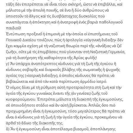
τάξη δὲν ἐπιτρέπεται νὰ εἶναι τόσο σκληρή, ὥστε νὰ ἐπιβάλλει, καὶ
µάλιστα µὲ τὴν ἀπειλὴ ποινῆς, σὲ ἕνα ἢ δύο ἀνθρώπους νὰ
ὑποστοῦν τὸ ἄλγος καὶ τὶς δυσβάσταχτες δυσκολίες ποὺ
συνεπάγεται ἡ ἀπόκτηση καὶ ἡ ἀνατροφὴ ἑνὸς βαριὰ παθολογικοῦ
παιδιοῦ!
Ἐντύπωση προξενεῖ ἡ ἐπιµονὴ µὲ τὴν ὁποία οἱ ἐπιστήµονες τοῦ
Ποινικοῦ Δικαίου τονίζουν, πὼς ἡ ὁρολογία «εὐγονικὴ ἔνδειξη» δὲν
ἔχει καµµία σχέση µὲ τὴ ναζιστικὴ θεωρία περὶ τῆς «ἀνάξιας νὰ ζεῖ
ζωῆς», οὔτε µὲ τὶς ἐπεµβάσεις ποὺ γίνονταν στὴ Ναζιστικὴ Γερµανία,
γιὰ τὴ διατήρηση τῆς καθαρότητα τῆς Ἀρίας φυλῆς!
γ) Ἂν ὑπάρχει ἀναπότρεπτος κίνδυνος γιὰ τὴ ζωὴ τῆς ἐγκύου ἢ
κίνδυνος σοβαρῆς καὶ διαρκοῦς βλάβης τῆς σωµατικῆς ἢ ψυχικῆς
ὑγείας της («ἰατρικὴ ἔνδειξη»), ὁ ὁποῖος κίνδυνος θὰ πρέπει νὰ
βεβαιώνεται καὶ ἀπὸ τὸν κατὰ περίπτωση ἁρµόδιο ἰατρό.
Ὁ νόµος δίνει µὲ τὴ ρύθµιση αὐτὴ προτεραιότητα στὴ ζωὴ καὶ τὴν
ὑγεία τῆς ἐγκύου γυναίκας ἔναντι τῆς (ἐν γενέσει) ζωῆς τοῦ
κυοφορούµενου. Ἐπιτρέπει µάλιστα τὴ διακοπὴ τῆς ἐγκυµοσύνης,
σὲ ὁποιοδήποτε στάδιο καὶ ἂν αὐτὴ βρίσκεται. Ἁπλῶς ὅσο πιὸ
προχωρηµένη εἶναι ἡ ἐγκυµοσύνη, τόσο µεγαλύτερος θὰ πρέπει νὰ
εἶναι ὁ κίνδυνος γιὰ τὴ ζωὴ ἢ τὴν ὑγεία τῆς ἐγκύου, προκειµένου νὰ
ἀρθεῖ τὸ ἄδικο τῆς διακοπῆς της.
δ) Ἂν ἡ ἐγκυµοσύνη εἶναι ἀποτέλεσµα βιασµοῦ, ἀποπλάνησης