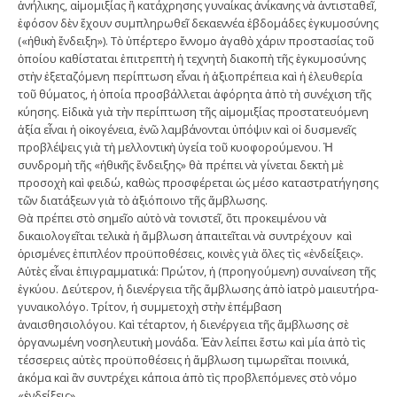
ἀνήλικης, αἱµοµιξίας ἢ κατάχρησης γυναίκας ἀνίκανης νὰ ἀντισταθεῖ,
ἐφόσον δὲν ἔχουν συµπληρωθεῖ δεκαεννέα ἑβδοµάδες ἐγκυµοσύνης
(«ἠθικὴ ἔνδειξη»). Τὸ ὑπέρτερο ἔννοµο ἀγαθὸ χάριν προστασίας τοῦ
ὁποίου καθίσταται ἐπιτρεπτὴ ἡ τεχνητὴ διακοπὴ τῆς ἐγκυµοσύνης
στὴν ἐξεταζόµενη περίπτωση εἶναι ἡ ἀξιοπρέπεια καὶ ἡ ἐλευθερία
τοῦ θύµατος, ἡ ὁποία προσβάλλεται ἀφόρητα ἀπὸ τὴ συνέχιση τῆς
κύησης. Εἰδικὰ γιὰ τὴν περίπτωση τῆς αἱµοµιξίας προστατευόµενη
ἀξία εἶναι ἡ οἰκογένεια, ἐνῶ λαµβάνονται ὑπόψιν καὶ οἱ δυσµενεῖς
προβλέψεις γιὰ τὴ µελλοντικὴ ὑγεία τοῦ κυοφορούµενου. Ἡ
συνδροµὴ τῆς «ἠθικῆς ἔνδειξης» θὰ πρέπει νὰ γίνεται δεκτὴ µὲ
προσοχὴ καὶ φειδώ, καθὼς προσφέρεται ὡς µέσο καταστρατήγησης
τῶν διατάξεων γιὰ τὸ ἀξιόποινο τῆς ἄµβλωσης.
Θὰ πρέπει στὸ σηµεῖο αὐτὸ νὰ τονιστεῖ, ὅτι προκειµένου νὰ
δικαιολογεῖται τελικὰ ἡ ἄµβλωση ἀπαιτεῖται νὰ συντρέχουν καὶ
ὁρισµένες ἐπιπλέον προϋποθέσεις, κοινὲς γιὰ ὅλες τὶς «ἐνδείξεις».
Αὐτὲς εἶναι ἐπιγραµµατικά: Πρώτον, ἡ (προηγούµενη) συναίνεση τῆς
ἐγκύου. Δεύτερον, ἡ διενέργεια τῆς ἄµβλωσης ἀπὸ ἰατρὸ µαιευτήρα-
γυναικολόγο. Τρίτον, ἡ συµµετοχὴ στὴν ἐπέµβαση
ἀναισθησιολόγου. Καὶ τέταρτον, ἡ διενέργεια τῆς ἄµβλωσης σὲ
ὀργανωµένη νοσηλευτικὴ µονάδα. Ἐὰν λείπει ἔστω καὶ µία ἀπὸ τὶς
τέσσερεις αὐτὲς προϋποθέσεις ἡ ἄµβλωση τιµωρεῖται ποινικά,
ἀκόµα καὶ ἂν συντρέχει κάποια ἀπὸ τὶς προβλεπόµενες στὸ νόµο
«ἐνδείξεις».