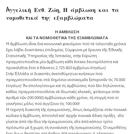
Aγγελικὴ Ευθ. Ζώη, Η άμβλωση και τα
νομοθετικά της εξαμβλώματα
Η ΑΜΒΛΩΣΗ
ΚΑΙ ΤΑ ΝΟΜΟΘΕΤΙΚΑ ΤΗΣ ΕΞΑΜΒΛΩΜΑΤΑ
Ἡ ἄµβλωση εἶναι ἕνα κοινωνικὸ φαινόµενο ποὺ τὰ τελευταῖα χρόνια
ἔχει λάβει διαστάσεις ἐπιδηµίας. Σύµφωνα µὲ ἔρευνα τῆς Ἐθνικῆς
Στατιστικῆς Ὑπηρεσίας τῆς Ἱσπανίας, στὴν Εὐρώπη
πραγµατοποιεῖται µία ἄµβλωση κάθε ἕντεκα δευτερόλεπτα καὶ
προκαλεῖται ἔτσι ὁ θάνατος 2.725.820 ἐµβρύων ἐτησίως!
Στὴν Ἑλλάδα οἱ διακοπὲς ἀνεπιθύµητων κυήσεων ποὺ
πραγµατοποιοῦνται στὰ δηµόσια νοσοκοµεῖα ξεπερνοῦν τὶς 70.000
ἐτησίως! Ἂν ὑπολογίσουµε καὶ τὶς ἀµβλώσεις ποὺ δὲν δηλώνονται,
καθὼς πραγµατοποιοῦνται σὲ ἰδιωτικὲς κλινικές, φτάνουµε στὸν
ἀριθµὸ τῶν 200.000(!) ἀµβλώσεων κάθε χρόνο, τὴ στιγµὴ ποὺ οἱ
γεννήσεις µόλις ποὺ ἀγγίζουν τὶς 100.000!
Ἡ τεχνητὴ διακοπὴ τῆς ἐγκυµοσύνης, ὅπως ὀνοµάζεται στὸν ποινικὸ
κώδικα ἡ ἄµβλωση, ἀποτελεῖ κατ’ ἀρχὴν ποινικὰ ἄδικη πράξη, εἴτε
γίνεται ἀπὸ τὴν ἴδια τὴν ἐγκυµονούσα, εἴτε ἀπὸ κάποιο τρίτο
πρόσωπο µὲ ἢ χωρὶς τὴ συναίνεση τῆς ἐγκυµονούσης. Ὁ νοµοθέτης
ἔχει ὅµως θεσπίσει στὸ ἄρθρο 304 παράγραφος 4, τέσσερεις