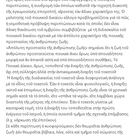
περιπτώσεις, ἡ συνδροµὴ τῶν ὁποίων καθιστᾶ τὴν τεχνητὴ διακοπὴ
τῆς ἐγκυµοσύνης ἐπιτρεπτή, αἴροντας τὸν ἄδικο χαρακτήρα της. Ὁ
µελετητὴς τοῦ ποινικοῦ δικαίου εὔλογα προβληµατίζεται γιὰ τὸ πῶς
ἡ νοµοθετικὴ πρόβλεψη περιπτώσεων κατὰ τὶς ὁποῖες δὲν εἶναι
ἄδικη θανάτωση τοῦ ἐµβρύου συµβιβάζεται µὲ τὴ διδασκαλία τοῦ
ποινικοῦ δικαίου σχετικὰ µὲ τὸν ἀπόλυτο χαρακτήρα τῆς ποινικῆς
προστασίας τῆς ἀνθρώπινης ζωῆς.
«Ἀπόλυτη προστασία τῆς ἀνθρώπινης ζωῆς» σηµαίνει ὅτι ἡ ζωὴ τοῦ
ἀνθρώπου προστατεύεται ποινικὰ ἄνευ ὅρων, ὑπὸ ὁποιαδήποτε
µορφὴ καὶ ἂν ἀπαντᾶ αὐτὴ καὶ ὑπὸ ὁποιεσδήποτε συνθῆκες. Τὸ
Ποινικὸ Δίκαιο, ὅµως, τοποθετεῖ τὴν ἔναρξη τῆς ἀνθρώπινης ζωῆς,
ὄχι στὴ σύλληψη ἀλλὰ στὴν ἀντικειµενικὴ ἔναρξη τοῦ τοκετοῦ!
Ἡ ἔναρξη τῆς διαδικασίας τοῦ τοκετοῦ εἶναι διαφορετικὴ ἀνάλογα
µὲ τὸ εἶδος τοῦ τοκετοῦ. Ἐὰν ὁ τοκετὸς εἶναι φυσιολογικός, ἡ ἔναρξη
αὐτοῦ καὶ ἑποµένως ἡ ἔναρξη τῆς ἀνθρώπινης ζωῆς εἶναι τὸ χρονικὸ
σηµεῖο κατὰ τὰ τὸ ὁποῖο, εἴτε «σπᾶνε τὰ νερά», εἴτε λαµβάνει χώρα
διαστολὴ τῆς µήτρας τῆς ἐπιτόκου. Ἐὰν ὁ τοκετὸς γίνεται µὲ
καισαρικὴ τοµή, τότε ἡ ἔναρξή του τοποθετεῖται στὴν πρώτη
ἐνέργεια τοῦ ἰατροῦ, ἡ ὁποία συνιστᾶ τµῆµα τῆς σχετικῆς ἐπέµβασης
(λ.χ. νάρκωση τῆς ἐπιτόκου).
Σὲ κάθε περίπτωση ὁ κυοφορούµενος δὲν θεωρεῖται ἀνθρώπινη
ζωή! Δὲν θεωρεῖται βέβαια, λένε, οὔτε καὶ τµῆµα τοῦ σώµατος τῆς