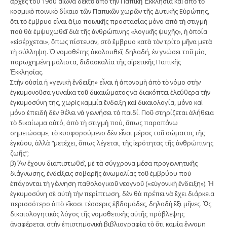
ἀρχὲς τοῦ 19ου αἰῶνα δεκτὸ ἀπὸ τὴν Παπικὴ Ἐκκλησία καὶ ἀπὸ τὸ
κοσµικὸ ποινικὸ δίκαιο τῶν Παπικῶν χωρῶν τῆς Δυτικῆς Εὐρώπης,
ὅτι τὸ ἔµβρυο εἶναι ἄξιο ποινικῆς προστασίας µόνο ἀπὸ τὴ στιγµὴ
ποὺ θὰ ἐµψυχωθεῖ διὰ τῆς ἀνθρώπινης «λογικῆς ψυχῆς», ἡ ὁποία
«εἰσέρχεται», ὅπως πίστευαν, στὸ ἔµβρυο κατὰ τὸν τρίτο µῆνα µετὰ
τὴ σύλληψη. Ὁ νοµοθέτης ἀκολουθεῖ, δηλαδή, ἐν γνώσει τοῦ µία,
παρωχηµένη µάλιστα, διδασκαλία τῆς αἱρετικῆς Παπικῆς
Ἐκκλησίας.
Στὴν οὐσία ἡ «γενικὴ ἔνδειξη» εἶναι ἡ ἀπονοµὴ ἀπὸ τὸ νόµο στὴν
ἐγκυµονοῦσα γυναίκα τοῦ δικαιώµατος νὰ διακόπτει ἐλεύθερα τὴν
ἐγκυµοσύνη της, χωρὶς καµµία ἔνδειξη καὶ δικαιολογία, µόνο καὶ
µόνο ἐπειδὴ δὲν θέλει νὰ γεννήσει τὸ παιδί. Ποῦ στηρίζεται ἀλήθεια
τὸ δικαίωµα αὐτό, ἀπὸ τὴ στιγµὴ πού, ὅπως παραπάνω
σηµειώσαµε, τὸ κυοφορούµενο δὲν εἶναι µέρος τοῦ σώµατος τῆς
ἐγκύου, ἀλλὰ “µετέχει, ὅπως λέγεται, τῆς ἱερότητας τῆς ἀνθρώπινης
ζωῆς”;
β) Ἂν ἔχουν διαπιστωθεῖ, µὲ τὰ σύγχρονα µέσα προγεννητικῆς
διάγνωσης, ἐνδείξεις σοβαρῆς ἀνωµαλίας τοῦ ἐµβρύου ποὺ
ἐπάγονται τὴ γέννηση παθολογικοῦ νεογνοῦ («εὐγονικὴ ἔνδειξη»). Ἡ
ἐγκυµοσύνη σὲ αὐτὴ τὴν περίπτωση, δὲν θὰ πρέπει νὰ ἔχει διάρκεια
περισσότερο ἀπὸ εἴκοσι τέσσερις ἑβδοµάδες, δηλαδὴ ἕξι µῆνες. Ὡς
δικαιολογητικὸς λόγος τῆς νοµοθετικῆς αὐτῆς πρόβλεψης
ἀναφέρεται στὴν ἐπιστηµονικὴ βιβλιογραφία τὸ ὅτι καµία ἔννοµη