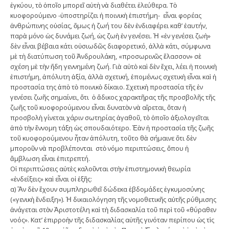
ἐγκύου, τὸ ὁποῖο µπορεῖ αὐτὴ νὰ διαθέτει ἐλεύθερα. Τὸ
κυοφορούµενο -ὑποστηρίζει ἡ ποινικὴ ἐπιστήµη- εἶναι φορέας
ἀνθρώπινης οὐσίας, ὅµως ἡ ζωή του δὲν ἐνδιαφέρει καθ’ ἐαυτήν,
παρὰ µόνο ὡς δυνάµει ζωή, ὡς ζωὴ ἐν γενέσει. Ἡ «ἐν γενέσει ζωὴ»
δὲν εἶναι βέβαια κάτι οὐσιωδῶς διαφορετικό, ἀλλὰ κάτι, σύµφωνα
µὲ τὴ διατύπωση τοῦ Ἀνδρουλάκη, «προσωρινῶς ἔλασσον» σὲ
σχέση µὲ τὴν ἤδη γεννηµένη ζωή. Γιὰ αὐτὸ καὶ δὲν ἔχει, λέει ἡ ποινικὴ
ἐπιστήµη, ἀπόλυτη ἀξία, ἀλλὰ σχετική, ἑποµένως σχετικὴ εἶναι καὶ ἡ
προστασία της ἀπὸ τὸ ποινικὸ δίκαιο. Σχετικὴ προστασία τῆς ἐν
γενέσει ζωῆς σηµαίνει, ὅτι ὁ ἄδικος χαρακτῆρας τῆς προσβολῆς τῆς
ζωῆς τοῦ κυοφορούµενου εἶναι δυνατὸν νὰ αἵρεται, ὅταν ἡ
προσβολὴ γίνεται χάριν σωτηρίας ἀγαθοῦ, τὸ ὁποῖο ἀξιολογεῖται
ἀπὸ τὴν ἔννοµη τάξη ὡς σπουδαιότερο. Ἐὰν ἡ προστασία τῆς ζωῆς
τοῦ κυοφορούµενου ἦταν ἀπόλυτη, τοῦτο θὰ σήµαινε ὅτι δὲν
µποροῦν νὰ προβλέπονται στὸ νόµο περιπτώσεις, ὅπου ἡ
ἄµβλωση εἶναι ἐπιτρεπτή.
Οἱ περιπτώσεις αὐτὲς καλοῦνται στὴν ἐπιστηµονικὴ θεωρία
«ἐνδείξεις» καὶ εἶναι οἱ ἑξῆς:
α) Ἂν δὲν ἔχουν συµπληρωθεῖ δώδεκα ἑβδοµάδες ἐγκυµοσύνης
(«γενικὴ ἔνδειξη»). Ἡ δικαιολόγηση τῆς νοµοθετικῆς αὐτῆς ρύθµισης
ἀνάγεται στὸν Ἀριστοτέλη καὶ τὴ διδασκαλία τοῦ περὶ τοῦ «θύραθεν
νοός». Κατ’ ἐπιρροὴν τῆς διδασκαλίας αὐτῆς γινόταν περίπου ὡς τὶς