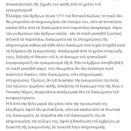
ἀποκατάσταση τῆς ζηµιᾶς του αὐτῆς ἀπὸ τὸ χρόνο τοῦ
τραυµατισµοῦ!
Ἐλλείψει τῶν ἄρθρων 36 καὶ 1711 τοῦ Ἀστικοῦ Κώδικα, τὸ παιδὶ δὲν
θὰ µποροῦσε νὰ κληρονοµήσει τὸν πατέρα του, οὔτε νὰ ἀποκτήσει
κανένα ἄλλο ἀπὸ τὰ δικαιώµατα ποὺ παραπάνω ἀναφέραµε. Χάριν
τῶν ρυθµίσεων τῶν ἄρθρων αὐτῶν, ἐὰν τὸ παιδὶ γεννηθεῖ ζωντανό,
ἀποκτᾶ τὰ παραπάνω δικαιώµατα καὶ τὶς ὑποχρεώσεις τῆς
κληρονοµίας-καθὼς καὶ κάθε ἄλλο δικαίωµα ποὺ τυχὸν ἐπαχθεῖ κατὰ
τὴ διάρκεια τῆς ἐγκυµοσύνης- ἀναδροµικὰ ἀπὸ τὸ χρόνο ἐπαγωγῆς
τους, δηλαδὴ τὸ θάνατο τοῦ Α, τὸ ἄνοιγµα τοῦ τραπεζικοῦ
λογαριασµοῦ ἢ τὸν τραυµατισµὸ τῆς Β. Ἐὰν τὸ ἔµβρυο ἀποβληθεῖ ἢ
τὸ παιδὶ γεννηθεῖ νεκρό, τότε θεωρεῖται ὅτι δὲν ἀπέκτησε ποτὲ
ἱκανότητα δικαίου, οὔτε δικαιώµατα, οὔτε κληρονοµικὲς
ὑποχρεώσεις. Ὁµοίως, ἂν ἡ Β διακόψει τὴν ἐγκυµοσύνη της ἐντὸς
τοῦ πρώτου τριµήνου αὐτῆς, ἀσκῶντας τὸ δικαίωµα ποὺ τῆς δίνει ὁ
Ποινικὸς Νόµος, ἀναιροῦνται ἀναδροµικὰ ὅλα τὰ δικαιώµατα τοῦ
κυοφορούµενου.
Ἡ Β ἀπὸ τὴν ἄλλη µεριὰ δὲν χάνει οὔτε τὴν προσωπική της
ἐλευθερία, ἀφοῦ δὲν φυλακίζεται, οὔτε καὶ κανένα ἀπὸ τὰ ἰδιωτικά
της δικαιώµατα. Δὲ στερεῖται κἂν τοῦ δικαιώµατός της νὰ
κληρονοµήσει τὸν σύζυγό της, ἀφοῦ ἡ θανάτωση τοῦ ἐµβρύου µὲ
διακοπὴ τῆς ἐγκυµοσύνης δὲ συνιστᾶ λόγο κληρονοµικῆς