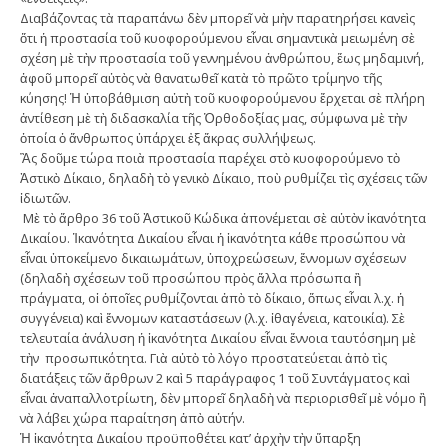
Διαβάζοντας τὰ παραπάνω δὲν µπορεῖ νὰ µὴν παρατηρήσει κανεὶς
ὅτι ἡ προστασία τοῦ κυοφορούµενου εἶναι σηµαντικὰ µειωµένη σὲ
σχέση µὲ τὴν προστασία τοῦ γεννηµένου ἀνθρώπου, ἕως µηδαµινή,
ἀφοῦ µπορεῖ αὐτὸς νὰ θανατωθεῖ κατὰ τὸ πρῶτο τρίµηνο τῆς
κύησης! Ἡ ὑποβάθµιση αὐτὴ τοῦ κυοφορούµενου ἔρχεται σὲ πλήρη
ἀντίθεση µὲ τὴ διδασκαλία τῆς Ὀρθοδοξίας µας, σύµφωνα µὲ τὴν
ὁποία ὁ ἄνθρωπος ὑπάρχει ἐξ ἄκρας συλλήψεως.
Ἂς δοῦµε τώρα ποιὰ προστασία παρέχει στὸ κυοφορούµενο τὸ
Ἀστικὸ Δίκαιο, δηλαδὴ τὸ γενικὸ Δίκαιο, ποὺ ρυθµίζει τὶς σχέσεις τῶν
ἰδιωτῶν.
Μὲ τὸ ἄρθρο 36 τοῦ Ἀστικοῦ Κώδικα ἀπονέµεται σὲ αὐτὸν ἱκανότητα
Δικαίου. Ἱκανότητα Δικαίου εἶναι ἡ ἱκανότητα κάθε προσώπου νὰ
εἶναι ὑποκείµενο δικαιωµάτων, ὑποχρεώσεων, ἔννοµων σχέσεων
(δηλαδὴ σχέσεων τοῦ προσώπου πρὸς ἄλλα πρόσωπα ἢ
πράγµατα, οἱ ὁποῖες ρυθµίζονται ἀπὸ τὸ δίκαιο, ὅπως εἶναι λ.χ. ἡ
συγγένεια) καὶ ἔννοµων καταστάσεων (λ.χ. ἰθαγένεια, κατοικία). Σὲ
τελευταία ἀνάλυση ἡ ἱκανότητα Δικαίου εἶναι ἔννοια ταυτόσηµη µὲ
τὴν προσωπικότητα. Γιὰ αὐτὸ τὸ λόγο προστατεύεται ἀπὸ τὶς
διατάξεις τῶν ἄρθρων 2 καὶ 5 παράγραφος 1 τοῦ Συντάγµατος καὶ
εἶναι ἀναπαλλοτρίωτη, δὲν µπορεῖ δηλαδὴ νὰ περιορισθεῖ µὲ νόµο ἢ
νὰ λάβει χώρα παραίτηση ἀπὸ αὐτήν.
Ἡ ἱκανότητα Δικαίου προϋποθέτει κατ’ ἀρχὴν τὴν ὕπαρξη