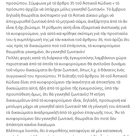
προσώπου. Σύµφωνα µὲ τὸ ἄρθρο 35 τοῦ Ἀστικοῦ Κώδικα « τὸ
πρόσωπο ἀρχίζει νὰ ὑπάρχει µόλις γεννηθεῖ ζωντανό». Τὸ ἔµβρυο
δηλαδὴ θεωρεῖται ἀνύπαρκτο γιὰ τὸ Ἀστικὸ Δίκαιο µέχρι νὰ
ἀποχωρισθεῖ ζωντανὸ ἀπὸ τὸ µητρικὸ σῶµα, ἀνεξάρτητα ἀπὸ τὸ ἂν
εἶναι ἢ ὄχι βιώσιµο. Ἡ ρύθµιση αὐτὴ εἶναι ἐξαιρετικὰ ἀνεπιεικὴς γιὰ
τὸ κυοφορούµενο, γιὰ αὐτὸ καὶ κρίθηκε σκόπιµη γιὰ τὴν προστασία
του ἡ συµπλήρωσή της µὲ τὸν κανόνα τοῦ ἄρθρου 36, ποὺ ὁρίζει ὅτι:
«ὡς πρὸς τὰ δικαιώµατα ποὺ τοῦ ἐπάγονται, τὸ κυοφορούµενο
θεωρεῖται γεννηµένο, ἂν γεννηθεῖ ζωντανό»!
Πολλὲς φορὲς κατὰ τὴ διάρκεια τῆς ἐγκυµοσύνης λαµβάνουν χώρα
περιστατικὰ ἀπὸ τὰ ὁποῖα τὸ κυοφορούµενο θὰ ἀντλοῦσε δυνάµει
τοῦ νόµου δικαιώµατα ἂν ἦταν ζωντανό, ὅπως λ.χ. ὁ θάνατος ἑνὸς
συγγενικοῦ του προσώπου. Ἡ διάταξη τοῦ ἄρθρου 36 τοῦ Ἀστικοῦ
Κώδικα δίνει στὸ κυοφορούµενο τὴν ἱκανότητα νὰ ἀποκτήσει τὰ
δικαιώµατα αὐτά, ἤδη ἀπὸ τὸ χρόνο τῆς ἐγκυµοσύνης, ὑπὸ τὴν
προϋπόθεση ὅµως, ὅτι θὰ γεννηθεῖ ζωντανός! Ἡ κτήση
δικαιωµάτων ἀπὸ τὸ κυοφορούµενο εἶναι, δηλαδή, προσωρινὴ καὶ
µετέωρη µέχρι νὰ γεννηθεῖ αὐτὸ ζωντανό! Μὲ τὴ γέννησή του ἀποκτᾶ
τὰ δικαιώµατα ἀναδροµικά(!) ἀπὸ τὸ χρόνο ἐπαγωγῆς τους. Ἂν τὸ
κυοφορούµενο δὲν γεννηθεῖ ζωντανό, θεωρεῖται ὅτι ποτὲ δὲν
ἀπέκτησε κανένα δικαίωµα.
Βλέπουµε λοιπόν, ὅτι ὁ νοµοθέτης καταφεύγει σὲ µία κατασκευὴ