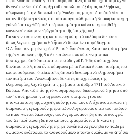
περίπλοκη καὶ ἄδικη γιὰ τὸ κυοφορούµενο, ποὺ θὰ εἶχε ἀποφευχθεῖ
ἂν γινόταν δεκτὴ ἡ ὕπαρξη τοῦ προσώπου ἐξ ἄκρας συλλήψεως,
σύµφωνα µὲ τὴ διδασκαλία τῆς Ἐκκλησίας µας καὶ ἔτσι ἀπὸ Δίκαιο
καταντᾶ ὑψίστη ἀδικία, ἡ ὁποία ὑπαγορεύθηκε στὴ Νοµικὴ ἐπιστήµη
γιὰ νὰ ἐπιτευχθεῖ ἡ πολιτικὴ σκοπιµότητα καὶ νὰ ὑπηρετηθεῖ ἡ
κοινωνικὴ δολοφονικὴ ἀγριότητα τῆς ἐποχῆς µας!
Γιὰ νὰ γίνει κατανοητὴ ἡ κατασκευὴ αὐτὴ –τὸ «πλάσµα δικαίου»
ὅπως λέγεται- χρήσιµο θὰ ἦταν νὰ δοῦµε ἕνα παράδειγµα:
Ὁ Α εἶναι παντρεµένος µὲ τὴ Β, ποὺ εἶναι ἔγκυος. Κατὰ τὸν τρίτο µήνα
τῆς ἐγκυµοσύνης τῆς Β ὁ Α σκοτώνεται σὲ αὐτοκινητιστικὸ
δυστύχηµα, ἀπὸ ὑπαιτιότητα τοῦ ὁδηγοῦ Γ. Ἤδη ἀπὸ τὸ χρόνο
θανάτου τοῦ Α, ποὺ εἶναι σύµφωνα µὲ τὸ Ἀστικὸ Δίκαιο πατέρας τοῦ
κυοφορούµενου, ὁ τελευταῖος ἀποκτᾶ δικαίωµα νὰ κληρονοµήσει
τὸν πατέρα του. Ἀναλαµβάνει δὲ καὶ τὶς ὑποχρεώσεις τῆς
κληρονοµίας, λ.χ. τὰ χρέη της, µὲ βάσει τὸ ἄρθρο 1711 τοῦ Ἀστικοῦ
Κώδικα. Ἀποκτᾶ ἐπίσης τὸ κυοφορούµενο δικαίωµα νὰ ζητήσει ἀπὸ
τὸν Γ ἀποζηµίωση γιὰ τὴ µελλοντικὴ διατροφή του καὶ
ἀποκατάσταση τῆς ψυχικῆς ὀδύνης του. Ἐὰν ὁ Α εἶχε ἀνοίξει κατὰ τὴ
διάρκεια τῆς ἐγκυµοσύνης τραπεζικὸ λογαριασµὸ ὑπὲρ τοῦ παιδιοῦ,
τὸ παιδὶ γίνεται δικαιοῦχος τοῦ λογαριασµοῦ ἤδη ἀπὸ τὸ ἄνοιγµά
του. Σὲ περίπτωση δὲ ποὺ κάποιος τραυµατίσει τὴ Β κατὰ τὴ
διάρκεια τῆς ἐγκυµοσύνης της, µὲ συνέπεια νὰ γεννηθεῖ τὸ παιδὶ µὲ
σωµατικὸ ἐλάττωµα, τὸ κυοφορούµενο ἀποκτᾶ δικαίωµα νὰ ζητήσει