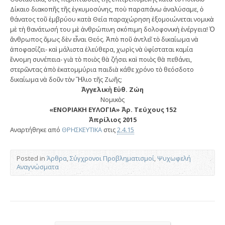
Δίκαιο διακοπῆς τῆς ἐγκυµοσύνης, ποὺ παραπάνω ἀναλύσαµε, ὁ
θάνατος τοῦ ἐµβρύου κατὰ Θεία παραχώρηση ἐξοµοιώνεται νοµικὰ
µὲ τὴ θανάτωσή του µὲ ἀνθρώπινη σκόπιµη δολοφονικὴ ἐνέργεια! Ὁ
ἄνθρωπος ὅµως δὲν εἶναι Θεός. Ἀπὸ ποῦ ἀντλεῖ τὸ δικαίωµα νὰ
ἀποφασίζει- καὶ µάλιστα ἐλεύθερα, χωρὶς νὰ ὑφίσταται καµία
ἔννοµη συνέπεια- γιὰ τὸ ποιὸς θὰ ζήσει καὶ ποιὸς θὰ πεθάνει,
στερῶντας ἀπὸ ἑκατοµµύρια παιδιὰ κάθε χρόνο τὸ θεόσδοτο
δικαίωµα νὰ δοῦν τὸν Ἥλιο τῆς Ζωῆς;
Ἀγγελικὴ Εὐθ. Ζώη
Νοµικὸς
«ΕΝΟΡΙΑΚΗ ΕΥΛΟΓΙΑ» Ἀρ. Τεύχους 152
Ἀπρίλιος 2015
Αναρτήθηκε από
ΘΡΗΣΚΕΥΤΙΚΑ
στις
2.4.15
Posted in
Άρθρα
,
Σύγχρονοι Προβληματισμοί
,
Ψυχωφελή
Αναγνώσματα