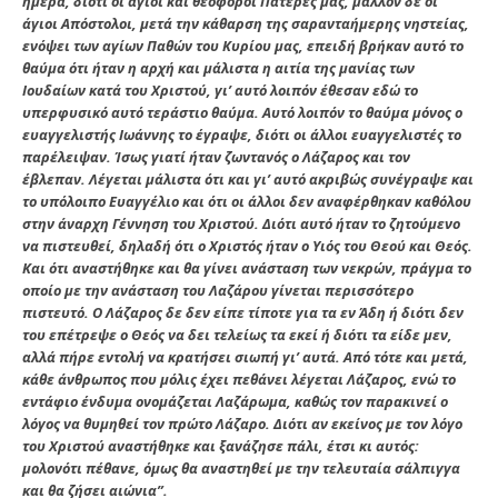
ημέρα, διότι οι άγιοι και θεοφόροι Πατέρες μας, μάλλον δε οι
άγιοι Απόστολοι, μετά την κάθαρση της σαρανταήμερης νηστείας,
ενόψει των αγίων Παθών του Κυρίου μας, επειδή βρήκαν αυτό το
θαύμα ότι ήταν η αρχή και μάλιστα η αιτία της μανίας των
Ιουδαίων κατά του Χριστού, γι’ αυτό λοιπόν έθεσαν εδώ το
υπερφυσικό αυτό τεράστιο θαύμα. Αυτό λοιπόν το θαύμα μόνος ο
ευαγγελιστής Ιωάννης το έγραψε, διότι οι άλλοι ευαγγελιστές το
παρέλειψαν. Ίσως γιατί ήταν ζωντανός ο Λάζαρος και τον
έβλεπαν. Λέγεται μάλιστα ότι και γι’ αυτό ακριβώς συνέγραψε και
το υπόλοιπο Ευαγγέλιο και ότι οι άλλοι δεν αναφέρθηκαν καθόλου
στην άναρχη Γέννηση του Χριστού. Διότι αυτό ήταν το ζητούμενο
να πιστευθεί, δηλαδή ότι ο Χριστός ήταν ο Υιός του Θεού και Θεός.
Και ότι αναστήθηκε και θα γίνει ανάσταση των νεκρών, πράγμα το
οποίο με την ανάσταση του Λαζάρου γίνεται περισσότερο
πιστευτό. Ο Λάζαρος δε δεν είπε τίποτε για τα εν Άδη ή διότι δεν
του επέτρεψε ο Θεός να δει τελείως τα εκεί ή διότι τα είδε μεν,
αλλά πήρε εντολή να κρατήσει σιωπή γι’ αυτά. Από τότε και μετά,
κάθε άνθρωπος που μόλις έχει πεθάνει λέγεται Λάζαρος, ενώ το
εντάφιο ένδυμα ονομάζεται Λαζάρωμα, καθώς τον παρακινεί ο
λόγος να θυμηθεί τον πρώτο Λάζαρο. Διότι αν εκείνος με τον λόγο
του Χριστού αναστήθηκε και ξανάζησε πάλι, έτσι κι αυτός:
μολονότι πέθανε, όμως θα αναστηθεί με την τελευταία σάλπιγγα
και θα ζήσει αιώνια”.