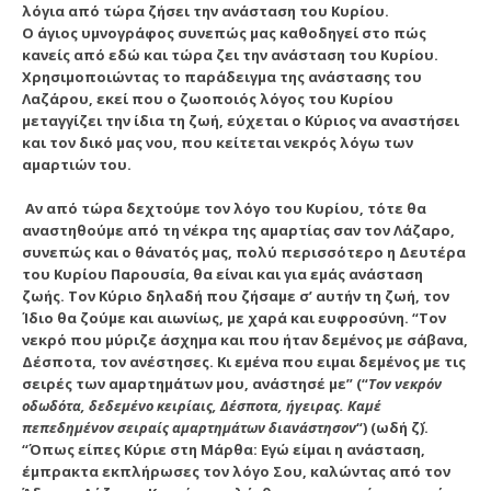
λόγια από τώρα ζήσει την ανάσταση του Κυρίου.
Ο άγιος υμνογράφος συνεπώς μας καθοδηγεί στο πώς
κανείς από εδώ και τώρα ζει την ανάσταση του Κυρίου.
Χρησιμοποιώντας το παράδειγμα της ανάστασης του
Λαζάρου, εκεί που ο ζωοποιός λόγος του Κυρίου
μεταγγίζει την ίδια τη ζωή, εύχεται ο Κύριος να αναστήσει
και τον δικό μας νου, που κείτεται νεκρός λόγω των
αμαρτιών του.
Αν από τώρα δεχτούμε τον λόγο του Κυρίου, τότε θα
αναστηθούμε από τη νέκρα της αμαρτίας σαν τον Λάζαρο,
συνεπώς και ο θάνατός μας, πολύ περισσότερο η Δευτέρα
του Κυρίου Παρουσία, θα είναι και για εμάς ανάσταση
ζωής. Τον Κύριο δηλαδή που ζήσαμε σ’ αυτήν τη ζωή, τον
Ίδιο θα ζούμε και αιωνίως, με χαρά και ευφροσύνη. “Τον
νεκρό που μύριζε άσχημα και που ήταν δεμένος με σάβανα,
Δέσποτα, τον ανέστησες. Κι εμένα που ειμαι δεμένος με τις
σειρές των αμαρτημάτων μου, ανάστησέ με” (“
Τον νεκρόν
οδωδότα, δεδεμένο κειρίαις, Δέσποτα, ήγειρας. Καμέ
πεπεδημένον σειραίς αμαρτημάτων διανάστησον
“) (ωδή ζ΄).
“Όπως είπες Κύριε στη Μάρθα: Εγώ είμαι η ανάσταση,
έμπρακτα εκπλήρωσες τον λόγο Σου, καλώντας από τον