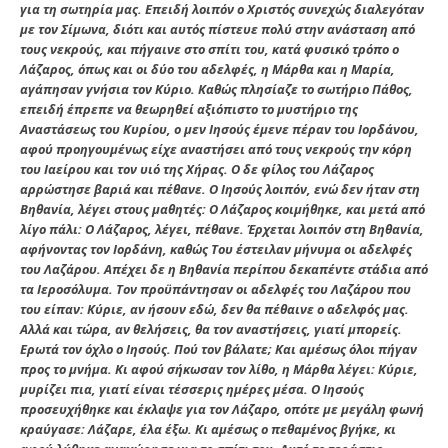
για τη σωτηρία μας. Επειδή λοιπόν ο Χριστός συνεχώς διαλεγόταν
με τον Σίμωνα, διότι και αυτός πίστευε πολύ στην ανάσταση από
τους νεκρούς, και πήγαινε στο σπίτι του, κατά φυσικό τρόπο ο
Λάζαρος, όπως και οι δύο του αδελφές, η Μάρθα και η Μαρία,
αγάπησαν γνήσια τον Κύριο. Καθώς πλησίαζε το σωτήριο Πάθος,
επειδή έπρεπε να θεωρηθεί αξιόπιστο το μυστήριο της
Αναστάσεως του Κυρίου, ο μεν Ιησούς έμενε πέραν του Ιορδάνου,
αφού προηγουμένως είχε αναστήσει από τους νεκρούς την κόρη
του Ιαείρου και τον υιό της Χήρας. Ο δε φίλος του Λάζαρος
αρρώστησε βαριά και πέθανε. Ο Ιησούς λοιπόν, ενώ δεν ήταν στη
Βηθανία, λέγει στους μαθητές: Ο Λάζαρος κοιμήθηκε, και μετά από
λίγο πάλι: Ο Λάζαρος, λέγει, πέθανε. Έρχεται λοιπόν στη Βηθανία,
αφήνοντας τον Ιορδάνη, καθώς Του έστειλαν μήνυμα οι αδελφές
του Λαζάρου. Απέχει δε η Βηθανία περίπου δεκαπέντε στάδια από
τα Ιεροσόλυμα. Τον προϋπάντησαν οι αδελφές του Λαζάρου που
του είπαν: Κύριε, αν ήσουν εδώ, δεν θα πέθαινε ο αδελφός μας.
Αλλά και τώρα, αν θελήσεις, θα τον αναστήσεις, γιατί μπορείς.
Ερωτά τον όχλο ο Ιησούς. Πού τον βάλατε; Και αμέσως όλοι πήγαν
προς το μνήμα. Κι αφού σήκωσαν τον λίθο, η Μάρθα λέγει: Κύριε,
μυρίζει πια, γιατί είναι τέσσερις ημέρες μέσα. Ο Ιησούς
προσευχήθηκε και έκλαψε για τον Λάζαρο, οπότε με μεγάλη φωνή
κραύγασε: Λάζαρε, έλα έξω. Κι αμέσως ο πεθαμένος βγήκε, κι