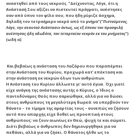
αναστηθεί από τους νεκρούς. “Δείχνοντας, Λόγε, ότι η
Ανάστασή Σου αξίζει να πιστευτεί πράγματι, ανέστησες
σαν από ύπνο τον φίλο σου, που ήδη μύριζε άσχημα,
δηλαδή τον τετραήμερο νεκρό από το μνήμα”(“
Πιστούμενος,
Λόγε, την σεαυτού Ανάστασιν όντως, ως εξ ύπνου τον προσφιλή
ανέστησας ήδη οδωδότα, τον τεταρταίον νεκρόν εκ του μνήματος
“)
(ωδή α΄).
Και βεβαίως η ανάσταση του Λαζάρου που παραπέμπει
στην Ανάσταση του Κυρίου, προχωρά κατ’ επέκταση και
στην ανάσταση εκ νεκρών όλων των ανθρώπων.
Η Ανάσταση του Κυρίου άλλωστε γι’ αυτό έγινε. Όχι γιατί
είχε ανάγκη της ανάστασης αυτής ο Κύριος, ο Ίδιος ο
παντοδύναμος Θεός που σαρκώθηκε, αλλά για να δώσει
στους ανθρώπους τη μεγαλύτερη δωρεά: να υπερβούν τον
θάνατο – το τίμημα της αμαρτίας τους – συνεπώς να ζήσουν
αυτό που απαρχής είχε δοθεί ως προοπτική στους
ανθρώπους: να ζουν αιωνίως εν Θεώ, ψυχή τε και σώματι.
Διότι βεβαίως ο άνθρωπος δεν δημιουργήθηκε για να
πεθάνει, αλλά για να ζήσει. Ο θάνατος ήλθε ως το