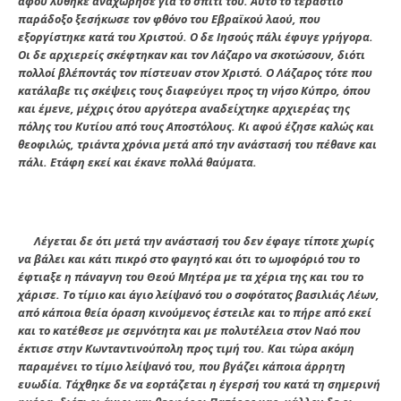
αφού λύθηκε αναχώρησε για το σπίτι του. Αυτό το τεράστιο
παράδοξο ξεσήκωσε τον φθόνο του Εβραϊκού λαού, που
εξοργίστηκε κατά του Χριστού. Ο δε Ιησούς πάλι έφυγε γρήγορα.
Οι δε αρχιερείς σκέφτηκαν και τον Λάζαρο να σκοτώσουν, διότι
πολλοί βλέποντάς τον πίστευαν στον Χριστό. Ο Λάζαρος τότε που
κατάλαβε τις σκέψεις τους διαφεύγει προς τη νήσο Κύπρο, όπου
και έμενε, μέχρις ότου αργότερα αναδείχτηκε αρχιερέας της
πόλης του Κυτίου από τους Αποστόλους. Κι αφού έζησε καλώς και
θεοφιλώς, τριάντα χρόνια μετά από την ανάστασή του πέθανε και
πάλι. Ετάφη εκεί και έκανε πολλά θαύματα.
Λέγεται δε ότι μετά την ανάστασή του δεν έφαγε τίποτε χωρίς
να βάλει και κάτι πικρό στο φαγητό και ότι το ωμοφόριό του το
έφτιαξε η πάναγνη του Θεού Μητέρα με τα χέρια της και του το
χάρισε. Το τίμιο και άγιο λείψανό του ο σοφότατος βασιλιάς Λέων,
από κάποια θεία όραση κινούμενος έστειλε και το πήρε από εκεί
και το κατέθεσε με σεμνότητα και με πολυτέλεια στον Ναό που
έκτισε στην Κωνταντινούπολη προς τιμή του. Και τώρα ακόμη
παραμένει το τίμιο λείψανό του, που βγάζει κάποια άρρητη
ευωδία. Τάχθηκε δε να εορτάζεται η έγερσή του κατά τη σημερινή