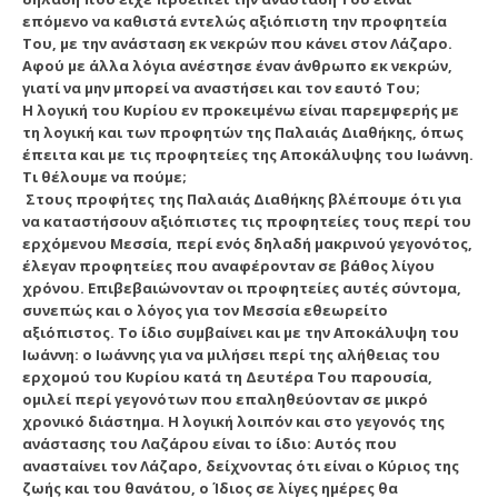
επόμενο να καθιστά εντελώς αξιόπιστη την προφητεία
Του, με την ανάσταση εκ νεκρών που κάνει στον Λάζαρο.
Αφού με άλλα λόγια ανέστησε έναν άνθρωπο εκ νεκρών,
γιατί να μην μπορεί να αναστήσει και τον εαυτό Του;
Η λογική του Κυρίου εν προκειμένω είναι παρεμφερής με
τη λογική και των προφητών της Παλαιάς Διαθήκης, όπως
έπειτα και με τις προφητείες της Αποκάλυψης του Ιωάννη.
Τι θέλουμε να πούμε;
Στους προφήτες της Παλαιάς Διαθήκης βλέπουμε ότι για
να καταστήσουν αξιόπιστες τις προφητείες τους περί του
ερχόμενου Μεσσία, περί ενός δηλαδή μακρινού γεγονότος,
έλεγαν προφητείες που αναφέρονταν σε βάθος λίγου
χρόνου. Επιβεβαιώνονταν οι προφητείες αυτές σύντομα,
συνεπώς και ο λόγος για τον Μεσσία εθεωρείτο
αξιόπιστος. Το ίδιο συμβαίνει και με την Αποκάλυψη του
Ιωάννη: ο Ιωάννης για να μιλήσει περί της αλήθειας του
ερχομού του Κυρίου κατά τη Δευτέρα Του παρουσία,
ομιλεί περί γεγονότων που επαληθεύονταν σε μικρό
χρονικό διάστημα. Η λογική λοιπόν και στο γεγονός της
ανάστασης του Λαζάρου είναι το ίδιο: Αυτός που
ανασταίνει τον Λάζαρο, δείχνοντας ότι είναι ο Κύριος της
ζωής και του θανάτου, ο Ίδιος σε λίγες ημέρες θα