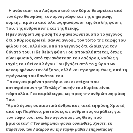
Η ανάσταση του Λαζάρου από τον Κύριο θεωρείται από
τον άγιο Θεοφάνη, τον υμνογράφο και της σημερινής
εορτής, πρώτα από όλα ως φανέρωση της διπλής φύσης
Του, της ανθρώπινης και της θεϊκής.
Η μεν ανθρώπινη φύση Του φανερώνεται από το γεγονός
ότι ο Κύριος ερωτά, σαν να αγνοεί, τον τόπο της ταφής του
φίλου Του, αλλά και από το γεγονός ότι κλαίει για τον
θάνατό του. Η δε θεϊκή φύση Του αποκαλύπτεται, όπως
είναι φυσικό, από την ανάσταση του Λαζάρου, καθώς η
ισχύς του θεϊκού λόγου Του βγάζει από το χώρο των
κεκοιμημένων τον Λάζαρο, αλλά και προηγουμένως, από τη
πρόγνωση του θανάτου του.
Τα συγκεκριμένα τροπάρια και οι στίχοι που
καταγράφουν την “
διπλόην
” αυτήν του Κυρίου είναι
πάμπολλα. Για παράδειγμα, ως προς την ανθρώπινη φύση
Του:
“Αφού έγινες ουσιαστικά άνθρωπος κατά τη φύση, Χριστέ,
από την Παρθένο, ρωτούσες ως άνθρωπος να μάθεις για
τον τάφο του, ενώ δεν αγνοούσες ως Θεός πού
βρισκόταν” (“
Τον άνθρωπον φύσει ουσιωθείς, Χριστέ, εκ
Παρθένου, του Λαζάρου συ την ταφήν μαθείν επηρώτας ως