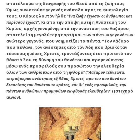
αποτέλεσμα της διαγραφής του Θεού από τη ζωή τους.
Όμως συνιστούσε γεγονός ανάποδο προς τη φυσιολογία
τους. Ο Κύριος λοιπόν ήλθε “
ίνα ζωήν έχωσιν οι άνθρωποι και
περισσόν έχωσι
“. Κι από την άποψη αυτή η Ανάσταση του
Κυρίου, αρχής γενομένης από την ανάσταση του Λαζάρου,
αποτελεί τη μεγαλύτερη εορτή και των πάντων γεγονότων
ανώτερο γεγονός, που νοηματίζει τα πάντα. “Τον Λάζαρο
που πέθανε, τον ανέστησες από τον Άδη που βρισκόταν
τέσσερις ημέρες, Χριστέ, τραντάζοντας έτσι πριν από τον
θάνατό Σου τη δύναμη του θανάτου και προμηνύοντας
μέσω ενός προσφιλούς σου προσώπου την ελευθερία
όλων των ανθρώπων από τη φθορά”(“
Λάζαρον τεθνεώτα,
τετραήμερον ανέστησας εξ Άδου, Χριστέ, προ του σου θανάτου
διασείσας του θανάτου το κράτος, και δι’ ενός προσφιλούς, την
πάντων ανθρώπων προμηνύων εκ φθοράς ελευθερίαν
“) (στιχηρό
αίνων).