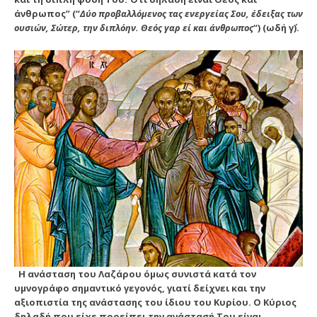
άνθρωπος” (“
Δύο προβαλλόμενος τας ενεργείας Σου, έδειξας των
ουσιών, Σώτερ, την διπλόην. Θεός γαρ εί και άνθρωπος
“) (ωδή γ΄).
Η ανάσταση του Λαζάρου όμως συνιστά κατά τον
υμνογράφο σημαντικό γεγονός, γιατί δείχνει και την
αξιοπιστία της ανάστασης του ίδιου του Κυρίου. Ο Κύριος
δηλαδή που είχε προείπει την ανάστασή Του είναι