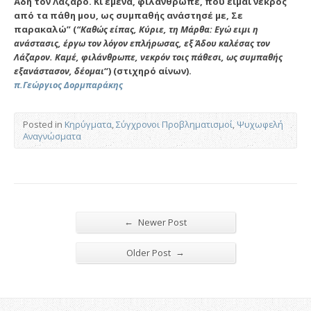
Άδη τον Λάζαρο. Κι εμένα, φιλάνθρωπε, που είμαι νεκρός
από τα πάθη μου, ως συμπαθής ανάστησέ με, Σε
παρακαλώ” (
“Καθώς είπας, Κύριε, τη Μάρθα: Εγώ ειμι η
ανάστασις, έργω τον λόγον επλήρωσας, εξ Άδου καλέσας τον
Λάζαρον. Καμέ, φιλάνθρωπε, νεκρόν τοις πάθεσι, ως συμπαθής
εξανάστασον, δέομαι
“) (στιχηρό αίνων).
π.Γεώργιος Δορμπαράκης
Posted in
Κηρύγματα
,
Σύγχρονοι Προβληματισμοί
,
Ψυχωφελή
Αναγνώσματα
←
Newer Post
→
Older Post