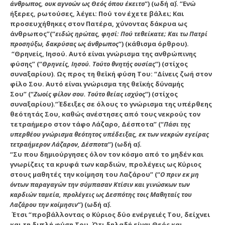
άνθρωπος, ουκ αγνοών ως Θεός όπου έκειτο
“) (ωδή α΄). “Ενώ
ήξερες, ρωτούσες, λέγει: Πού τον έχετε βάλει; Και
προσευχήθηκες στον Πατέρα, χύνοντας δάκρυα ως
άνθρωπος”(“
ειδώς ηρώτας, φησί: Πού τεθείκατε; Και τω Πατρί
προσηύξω, δακρύσας ως άνθρωπος
“) (κάθισμα όρθρου).
“Θρηνείς, Ιησού. Αυτό είναι γνώρισμα της ανθρώπινης
φύσης” (“
Θρηνείς, Ιησού. Τούτο θνητής ουσίας
“) (στίχος
συναξαρίου). Ως προς τη θεϊκή φύση Του: “Δίνεις ζωή στον
φίλο Σου. Αυτό είναι γνώρισμα της θεϊκής δύναμής
Σου” (“
Ζωοίς φίλον σου. Τούτο θείας ισχύος
“) (στίχος
συναξαρίου).”Έδειξες σε όλους το γνώρισμα της υπέρθεης
θεότητάς Σου, καθώς ανέστησες από τους νεκρούς τον
τετραήμερο στον τάφο Λάζαρο, Δέσποτα” (“
Πάσι της
υπερθέου γνώρισμα θεότητος υπέδειξας, εκ των νεκρών εγείρας
τετραήμερον Λάζαρον, Δέσποτα
“) (ωδή α΄).
“Συ που δημιούργησες όλον τον κόσμο από το μηδέν και
γνωρίζεις τα κρυφά των καρδιών, προλέγεις ως Κύριος
στους μαθητές την κοίμηση του Λαζάρου” (“
Ο πριν εκ μη
όντων παραγαγών την σύμπασαν Κτίσιν και γινώσκων των
καρδιών ταμεία, προλέγεις ως Δεσπότης τοις Μαθηταίς του
Λαζάρου την κοίμησιν
“) (ωδή α΄).
Έτσι “προβάλλοντας ο Κύριος δύο ενέργειές Του, δείχνει
και τη διπλή φύση Του. Ότι δηλαδή είναι Θεός και