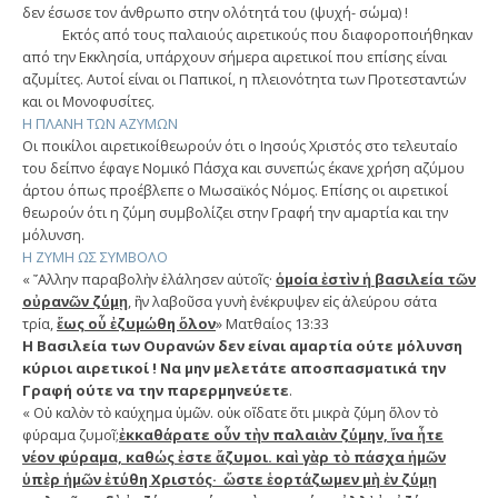
δεν έσωσε τον άνθρωπο στην ολότητά του (ψυχή- σώμα) !
Εκτός από τους παλαιούς αιρετικούς που διαφοροποιήθηκαν
από την Εκκλησία, υπάρχουν σήμερα αιρετικοί που επίσης είναι
αζυμίτες. Αυτοί είναι οι Παπικοί, η πλειονότητα των Προτεσταντών
και οι Μονοφυσίτες.
Η ΠΛΑΝΗ ΤΩΝ ΑΖΥΜΩΝ
Οι ποικίλοι αιρετικοίθεωρούν ότι ο Ιησούς Χριστός στο τελευταίο
του δείπνο έφαγε Νομικό Πάσχα και συνεπώς έκανε χρήση αζύμου
άρτου όπως προέβλεπε ο Μωσαϊκός Νόμος. Επίσης οι αιρετικοί
θεωρούν ότι η ζύμη συμβολίζει στην Γραφή την αμαρτία και την
μόλυνση.
Η ΖΥΜΗ ΩΣ ΣΥΜΒΟΛΟ
« ῎Αλλην παραβολὴν ἐλάλησεν αὐτοῖς·
ὁμοία ἐστὶν ἡ βασιλεία τῶν
οὐρανῶν ζύμῃ
, ἣν λαβοῦσα γυνὴ ἐνέκρυψεν εἰς ἀλεύρου σάτα
τρία,
ἕως οὗ ἐζυμώθη ὅλον
» Ματθαίος 13:33
Η Βασιλεία των Ουρανών δεν είναι αμαρτία ούτε μόλυνση
κύριοι αιρετικοί ! Να μην μελετάτε αποσπασματικά την
Γραφή ούτε να την παρερμηνεύετε
.
« Οὐ καλὸν τὸ καύχημα ὑμῶν. οὐκ οἴδατε ὅτι μικρὰ ζύμη ὅλον τὸ
φύραμα ζυμοῖ;
ἐκκαθάρατε οὖν τὴν παλαιὰν ζύμην, ἵνα ἦτε
νέον φύραμα, καθώς ἐστε ἄζυμοι. καὶ γὰρ τὸ πάσχα ἡμῶν
ὑπὲρ ἡμῶν ἐτύθη Χριστός· ὥστε ἑορτάζωμεν μὴ ἐν ζύμῃ