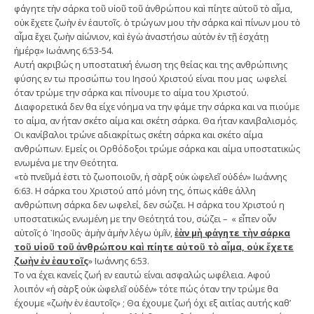
φάγητε τὴν σάρκα τοῦ υἱοῦ τοῦ ἀνθρώπου καὶ πίητε αὐτοῦ τὸ αἷμα,
οὐκ ἔχετε ζωὴν ἐν ἑαυτοῖς. ὁ τρώγων μου τὴν σάρκα καὶ πίνων μου τὸ
αἷμα ἔχει ζωὴν αἰώνιον, καὶ ἐγὼ ἀναστήσω αὐτὸν ἐν τῇ ἐσχάτῃ
ἡμέρᾳ» Ιωάννης 6:53-54.
Αυτή ακριβώς η υποστατική ένωση της θείας και της ανθρώπινης
φύσης εν τω προσώπω του Ιησού Χριστού είναι που μας ωφελεί
όταν τρώμε την σάρκα και πίνουμε το αίμα του Χριστού.
Διαφορετικά δεν θα είχε νόημα να την φάμε την σάρκα και να πιούμε
το αίμα, αν ήταν σκέτο αίμα και σκέτη σάρκα. Θα ήταν κανιβαλισμός.
Οι κανίβαλοι τρώνε αδιακρίτως σκέτη σάρκα και σκέτο αίμα
ανθρώπων. Εμείς οι Ορθόδοξοι τρώμε σάρκα και αίμα υποστατικώς
ενωμένα με την Θεότητα.
«τὸ πνεῦμά ἐστι τὸ ζωοποιοῦν, ἡ σὰρξ οὐκ ὠφελεῖ οὐδέν» Ιωάννης
6:63. Η σάρκα του Χριστού από μόνη της, όπως κάθε άλλη
ανθρώπινη σάρκα δεν ωφελεί, δεν σώζει. Η σάρκα του Χριστού η
υποστατικώς ενωμένη με την Θεότητά του, σώζει – « εἶπεν οὖν
αὐτοῖς ὁ ᾿Ιησοῦς· ἀμὴν ἀμὴν λέγω ὑμῖν,
ἐὰν μὴ φάγητε τὴν σάρκα
τοῦ υἱοῦ τοῦ ἀνθρώπου καὶ πίητε αὐτοῦ τὸ αἷμα, οὐκ ἔχετε
ζωὴν ἐν ἑαυτοῖς
» Ιωάννης 6:53.
Το να έχει κανείς ζωή εν εαυτώ είναι ασφαλώς ωφέλεια. Αφού
λοιπόν «ἡ σὰρξ οὐκ ὠφελεῖ οὐδέν» τότε πώς όταν την τρώμε θα
έχουμε «ζωὴν ἐν ἑαυτοῖς» ; Θα έχουμε ζωή όχι εξ αιτίας αυτής καθ’