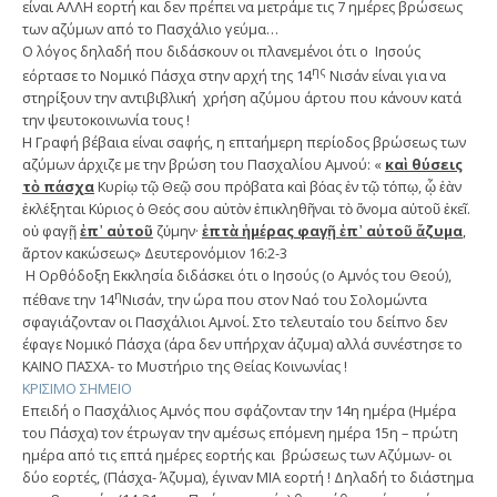
είναι ΑΛΛΗ εορτή και δεν πρέπει να μετράμε τις 7 ημέρες βρώσεως
των αζύμων από το Πασχάλιο γεύμα…
Ο λόγος δηλαδή που διδάσκουν οι πλανεμένοι ότι ο Ιησούς
ης
εόρτασε το Νομικό Πάσχα στην αρχή της 14
Νισάν είναι για να
στηρίξουν την αντιβιβλική χρήση αζύμου άρτου που κάνουν κατά
την ψευτοκοινωνία τους !
Η Γραφή βέβαια είναι σαφής, η επταήμερη περίοδος βρώσεως των
αζύμων άρχιζε με την βρώση του Πασχαλίου Αμνού: «
καὶ θύσεις
τὸ πάσχα
Κυρίῳ τῷ Θεῷ σου πρόβατα καὶ βόας ἐν τῷ τόπῳ, ᾧ ἐὰν
ἐκλέξηται Κύριος ὁ Θεός σου αὐτὸν ἐπικληθῆναι τὸ ὄνομα αὐτοῦ ἐκεῖ.
οὐ φαγῇ
ἐπ᾿ αὐτοῦ
ζύμην·
ἑπτὰ ἡμέρας φαγῇ ἐπ᾿ αὐτοῦ ἄζυμα
,
ἄρτον κακώσεως» Δευτερονόμιον 16:2-3
Η Ορθόδοξη Εκκλησία διδάσκει ότι ο Ιησούς (ο Αμνός του Θεού),
η
πέθανε την 14
Νισάν, την ώρα που στον Ναό του Σολομώντα
σφαγιάζονταν οι Πασχάλιοι Αμνοί. Στο τελευταίο του δείπνο δεν
έφαγε Νομικό Πάσχα (άρα δεν υπήρχαν άζυμα) αλλά συνέστησε το
ΚΑΙΝΟ ΠΑΣΧΑ- το Μυστήριο της Θείας Κοινωνίας !
ΚΡΙΣΙΜΟ ΣΗΜΕΙΟ
Επειδή ο Πασχάλιος Αμνός που σφάζονταν την 14η ημέρα (Ημέρα
του Πάσχα) τον έτρωγαν την αμέσως επόμενη ημέρα 15η – πρώτη
ημέρα από τις επτά ημέρες εορτής και βρώσεως των Αζύμων- οι
δύο εορτές, (Πάσχα- Άζυμα), έγιναν ΜΙΑ εορτή ! Δηλαδή το διάστημα