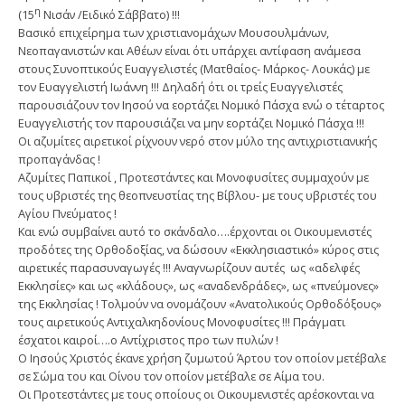
η
(15
Νισάν /Ειδικό Σάββατο) !!!
Βασικό επιχείρημα των χριστιανομάχων Μουσουλμάνων,
Νεοπαγανιστών και Αθέων είναι ότι υπάρχει αντίφαση ανάμεσα
στους Συνοπτικούς Ευαγγελιστές (Ματθαίος- Μάρκος- Λουκάς) με
τον Ευαγγελιστή Ιωάννη !!! Δηλαδή ότι οι τρείς Ευαγγελιστές
παρουσιάζουν τον Ιησού να εορτάζει Νομικό Πάσχα ενώ ο τέταρτος
Ευαγγελιστής τον παρουσιάζει να μην εορτάζει Νομικό Πάσχα !!!
Οι αζυμίτες αιρετικοί ρίχνουν νερό στον μύλο της αντιχριστιανικής
προπαγάνδας !
Αζυμίτες Παπικοί , Προτεστάντες και Μονοφυσίτες συμμαχούν με
τους υβριστές της θεοπνευστίας της Βίβλου- με τους υβριστές του
Αγίου Πνεύματος !
Και ενώ συμβαίνει αυτό το σκάνδαλο….έρχονται οι Οικουμενιστές
προδότες της Ορθοδοξίας, να δώσουν «Εκκλησιαστικό» κύρος στις
αιρετικές παρασυναγωγές !!! Αναγνωρίζουν αυτές ως «αδελφές
Εκκλησίες» και ως «κλάδους», ως «αναδενδράδες», ως «πνεύμονες»
της Εκκλησίας ! Τολμούν να ονομάζουν «Ανατολικούς Ορθοδόξους»
τους αιρετικούς Αντιχαλκηδονίους Μονοφυσίτες !!! Πράγματι
έσχατοι καιροί….ο Αντίχριστος προ των πυλών !
Ο Ιησούς Χριστός έκανε χρήση ζυμωτού Άρτου τον οποίον μετέβαλε
σε Σώμα του και Οίνου τον οποίον μετέβαλε σε Αίμα του.
Οι Προτεστάντες με τους οποίους οι Οικουμενιστές αρέσκονται να