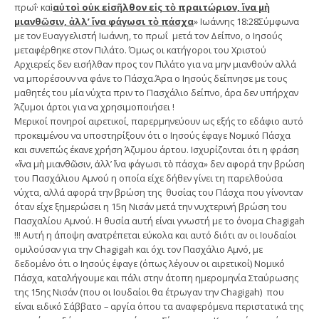
πρωΐ· καὶ
αὐτοὶ οὐκ εἰσῆλθον εἰς τὸ πραιτώριον, ἵνα μὴ
μιανθῶσιν, ἀλλ’ ἵνα φάγωσι τὸ πάσχα
» Ιωάννης 18:28Σύμφωνα
με τον Ευαγγελιστή Ιωάννη, το πρωΐ μετά τον Δείπνο, ο Ιησούς
μεταφέρθηκε στον Πιλάτο. Όμως οι κατήγοροι του Χριστού
Αρχιερείς δεν εισήλθαν προς τον Πιλάτο για να μην μιανθούν αλλά
να μπορέσουν να φάνε το Πάσχα.Άρα ο Ιησούς δείπνησε με τους
μαθητές του μία νύχτα πριν το Πασχάλιο δείπνο, άρα δεν υπήρχαν
Άζυμοι άρτοι για να χρησιμοποιήσει !
Μερικοί πονηροί αιρετικοί, παρερμηνεύουν ως εξής το εδάφιο αυτό
προκειμένου να υποστηρίξουν ότι ο Ιησούς έφαγε Νομικό Πάσχα
και συνεπώς έκανε χρήση Άζυμου άρτου. Ισχυρίζονται ότι η φράση
«ἵνα μὴ μιανθῶσιν, ἀλλ’ ἵνα φάγωσι τὸ πάσχα» δεν αφορά την βρώση
του Πασχάλιου Αμνού η οποία είχε δήθεν γίνει τη παρελθούσα
νύχτα, αλλά αφορά την βρώση της θυσίας του Πάσχα που γίνονταν
όταν είχε ξημερώσει η 15η Νισάν μετά την νυχτερινή βρώση του
Πασχαλίου Αμνού. Η θυσία αυτή είναι γνωστή με το όνομα Chagigah
!!! Αυτή η άποψη ανατρέπεται εύκολα και αυτό διότι αν οι Ιουδαίοι
ομιλούσαν για την Chagigah και όχι τον Πασχάλιο Αμνό, με
δεδομένο ότι ο Ιησούς έφαγε (όπως λέγουν οι αιρετικοί) Νομικό
Πάσχα, καταλήγουμε και πάλι στην άτοπη ημερομηνία Σταύρωσης
της 15ης Νισάν (που οι Ιουδαίοι θα έτρωγαν την Chagigah) που
είναι ειδικό Σάββατο – αργία όπου τα αναφερόμενα περιστατικά της