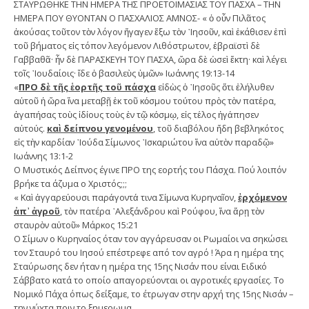
ΣΤΑΥΡΩΘΗΚΕ ΤΗΝ ΗΜΕΡΑ ΤΗΣ ΠΡΟΕΤΟΙΜΑΣΙΑΣ ΤΟΥ ΠΑΣΧΑ – ΤΗΝ
ΗΜΕΡΑ ΠΟΥ ΘΥΟΝΤΑΝ Ο ΠΑΣΧΑΛΙΟΣ ΑΜΝΟΣ- « ὁ οὖν Πιλᾶτος
ἀκούσας τοῦτον τὸν λόγον ἤγαγεν ἔξω τὸν ᾿Ιησοῦν, καὶ ἐκάθισεν ἐπὶ
τοῦ βήματος εἰς τόπον λεγόμενον Λιθόστρωτον, ἑβραϊστὶ δὲ
Γαββαθᾶ· ἦν δὲ ΠΑΡΑΣΚΕΥΗ ΤΟΥ ΠΑΣΧΑ, ὥρα δὲ ὡσεὶ ἕκτη· καὶ λέγει
τοῖς ᾿Ιουδαίοις· ἴδε ὁ βασιλεὺς ὑμῶν» Ιωάννης 19:13-14
«
ΠΡΟ δὲ τῆς ἑορτῆς τοῦ πάσχα
εἰδὼς ὁ ᾿Ιησοῦς ὅτι ἐλήλυθεν
αὐτοῦ ἡ ὥρα ἵνα μεταβῇ ἐκ τοῦ κόσμου τούτου πρὸς τὸν πατέρα,
ἀγαπήσας τοὺς ἰδίους τοὺς ἐν τῷ κόσμῳ, εἰς τέλος ἠγάπησεν
αὐτούς.
καὶ δείπνου γενομένου
, τοῦ διαβόλου ἤδη βεβληκότος
εἰς τὴν καρδίαν ᾿Ιούδα Σίμωνος ᾿Ισκαριώτου ἵνα αὐτὸν παραδῷ»
Ιωάννης 13:1-2
Ο Μυστικός Δείπνος έγινε ΠΡΟ της εορτής του Πάσχα. Πού λοιπόν
βρήκε τα άζυμα ο Χριστός;;;
« Καὶ ἀγγαρεύουσι παράγοντά τινα Σίμωνα Κυρηναῖον,
ἐρχόμενον
ἀπ᾿ ἀγροῦ
, τὸν πατέρα ᾿Αλεξάνδρου καὶ Ρούφου, ἵνα ἄρῃ τὸν
σταυρὸν αὐτοῦ» Μάρκος 15:21
Ο Σίμων ο Κυρηναίος όταν τον αγγάρευσαν οι Ρωμαίοι να σηκώσει
τον Σταυρό του Ιησού επέστρεφε από τον αγρό ! Άρα η ημέρα της
Σταύρωσης δεν ήταν η ημέρα της 15ης Νισάν που είναι Ειδικό
Σάββατο κατά το οποίο απαγορεύονται οι αγροτικές εργασίες. Το
Νομικό Πάχα όπως δείξαμε, το έτρωγαν στην αρχή της 15ης Νισάν –
την νύχτα πριν το ξημερωμα.