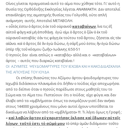
Οίνος γίνεται πραγματικά αυτό το αίμα που χύθηκε τότε. Γι’ αυτό η
Θυσία της Ορθόδοξης Εκκλησίας λέγεται ΑΝΑΙΜΑΚΤΗ. Δεν αποτελεί
επανάληψη της αιματηρής θυσίας του Γολγοθά, ούτε απλή
ανάμνηση αυτής. Αποτελεί ΜΕΤΑΒΟΛΗ.
« οὗτός ἐστιν ὁ ἄρτος ὁ ἐκ τοῦ οὐρανοῦ
καταβαίνων
, ἵνα τις ἐξ
αὐτοῦ φάγῃ καὶ μὴ ἀποθάνῃ. ἐγώ εἰμι ὁ ἄρτος ὁ ζῶν ὁ ἐκ τοῦ
οὐρανοῦ καταβάς· ἐάν τις φάγῃ ἐκ τούτου τοῦ ἄρτου, ζήσεται εἰς τὸν
αἰῶνα. καὶ ὁ ἄρτος δὲ ὃν ἐγὼ δώσω, ἡ σάρξ μού ἐστιν, ἣν ἐγὼ δώσω
ὑπὲρ τῆς τοῦ κόσμου ζωῆς» Ιωάννης 6:50-51
Ο Ιησούς δεν είναι απλώς ο «καταβάς» αλλά και ο «καταβαίνων»
άρτος – αυτός που διαρκώς κατεβαίνει !
ΟΙ ΑΖΥΜΙΤΕΣ ΨΕΥΔΟΜΑΡΤΥΡΕΣ ΤΟΥ ΙΕΧΩΒΑ ΚΑΙ Η ΚΑΚΟΔΙΔΑΣΚΑΛΙΑ
ΤΗΣ ΑΠΟΥΣΙΑΣ ΤΟΥ ΙΟΥΔΑ
Οι επίσης θιασώτες του Αζύμου άρτου ψευδομάρτυρες του
Ιεχωβά διδάσκουν πλανεμένα ότι δήθεν ο Ιούδας είχε αποχωρήσει
από το δείπνο όταν ο Ιησούς παρέδωσε στους μαθητές του το
Σώμα και το Αίμα του. Πιστεύουν ότι ο Ιούδας είχε φύγει και δεν
έλαβε από τα «εμβλήματα» όπως τα ονομάζουν γιατί δεν ανήκει
στους 144000 χρισμένους που μόνο αυτοί έχουν υποτίθεται το
δικαίωμα να λάβουν από τα «εμβλήματα» !!!. Τι λέγει όμως η Γραφή ;
«
καὶ λαβὼν ἄρτον εὐχαριστήσας ἔκλασε καὶ ἔδωκεν αὐτοῖς
λέγων· τοῦτό ἐστι τὸ σῶμά μου
τὸ ὑπὲρ ὑμῶν διδόμενον· τοῦτο