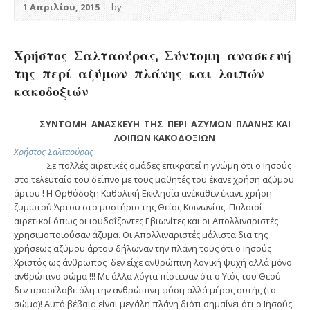
1 Απριλίου, 2015
by
Χρήστος Σαλταούρας, Σύντομη ανασκευή
της περί αζύμων πλάνης και λοιπών
κακοδοξιών
ΣΥΝΤΟΜΗ ΑΝΑΣΚΕΥΗ ΤΗΣ ΠΕΡΙ ΑΖΥΜΩΝ ΠΛΑΝΗΣ ΚΑΙ
ΛΟΙΠΩΝ ΚΑΚΟΔΟΞΙΩΝ
Χρήστος Σαλταούρας
Σε πολλές αιρετικές ομάδες επικρατεί η γνώμη ότι ο Ιησούς
στο τελευταίο του δείπνο με τους μαθητές του έκανε χρήση αζύμου
άρτου ! Η Ορθόδοξη Καθολική Εκκλησία ανέκαθεν έκανε χρήση
ζυμωτού Άρτου στο μυστήριο της Θείας Κοινωνίας. Παλαιοί
αιρετικοί όπως οι ιουδαΐζοντες Εβιωνίτες και οι Απολλιναριστές
χρησιμοποιούσαν άζυμα. Οι Απολλιναριστές μάλιστα δια της
χρήσεως αζύμου άρτου δήλωναν την πλάνη τους ότι ο Ιησούς
Χριστός ως άνθρωπος δεν είχε ανθρώπινη λογική ψυχή αλλά μόνο
ανθρώπινο σώμα !!! Με άλλα λόγια πίστευαν ότι ο Υιός του Θεού
δεν προσέλαβε όλη την ανθρώπινη φύση αλλά μέρος αυτής (το
σώμα)! Αυτό βέβαια είναι μεγάλη πλάνη διότι σημαίνει ότι ο Ιησούς