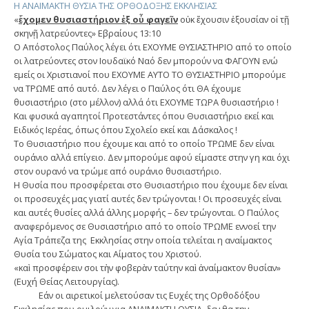
Η ΑΝΑΙΜΑΚΤΗ ΘΥΣΙΑ ΤΗΣ ΟΡΘΟΔΟΞΗΣ ΕΚΚΛΗΣΙΑΣ
«
ἔχομεν θυσιαστήριον ἐξ οὗ φαγεῖν
οὐκ ἔχουσιν ἐξουσίαν οἱ τῇ
σκηνῇ λατρεύοντες» Εβραίους 13:10
Ο Απόστολος Παύλος λέγει ότι ΕΧΟΥΜΕ ΘΥΣΙΑΣΤΗΡΙΟ από το οποίο
οι λατρεύοντες στον Ιουδαϊκό Ναό δεν μπορούν να ΦΑΓΟΥΝ ενώ
εμείς οι Χριστιανοί που ΕΧΟΥΜΕ ΑΥΤΟ ΤΟ ΘΥΣΙΑΣΤΗΡΙΟ μπορούμε
να ΤΡΩΜΕ από αυτό. Δεν λέγει ο Παύλος ότι ΘΑ έχουμε
θυσιαστήριο (στο μέλλον) αλλά ότι ΕΧΟΥΜΕ ΤΩΡΑ θυσιαστήριο !
Και φυσικά αγαπητοί Προτεστάντες όπου Θυσιαστήριο εκεί και
Ειδικός Ιερέας, όπως όπου Σχολείο εκεί και Δάσκαλος !
Το Θυσιαστήριο που έχουμε και από το οποίο ΤΡΩΜΕ δεν είναι
ουράνιο αλλά επίγειο. Δεν μπορούμε αφού είμαστε στην γη και όχι
στον ουρανό να τρώμε από ουράνιο θυσιαστήριο.
Η Θυσία που προσφέρεται στο Θυσιαστήριο που έχουμε δεν είναι
οι προσευχές μας γιατί αυτές δεν τρώγονται ! Οι προσευχές είναι
και αυτές θυσίες αλλά άλλης μορφής – δεν τρώγονται. Ο Παύλος
αναφερόμενος σε Θυσιαστήριο από το οποίο ΤΡΩΜΕ εννοεί την
Αγία Τράπεζα της Εκκλησίας στην οποία τελείται η αναίμακτος
Θυσία του Σώματος και Αίματος του Χριστού.
«καὶ προσφέρειν σοι τὴν φοβερὰν ταύτην καὶ ἀναίμακτον θυσίαν»
(Ευχή Θείας Λειτουργίας).
Εάν οι αιρετικοί μελετούσαν τις Ευχές της Ορθοδόξου