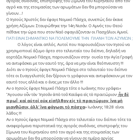
αγοράς σινδόνας, επιστροφής του Σίμωνα του Κυρηναίου από τον
αγρό και της ετοιμασίας των αρωμάτων δεν θα μπορούσαν να
γίνουν…!
Ο Ιησούς Χριστός δεν έφαγε Νομικό Πάσχα, συνεπώς δεν έκανε
χρήση Αζύμων. Σταυρώθηκε την 14η Νισάν. Ο Αμνός του Θεού
πέθανε την ώρα που στον Ναό σφαγιάζονταν οι Πασχάλιοι Αμνοί.
ΓΙΑΤΙ ΕΙΝΑΙ ΣΗΜΑΝΤΙΚΟ ΝΑ ΠΟΛΕΜΟΥΜΕ ΤΗΝ ΠΛΑΝΗ ΤΩΝ ΑΖΥΜΩΝ ;
Ο λόγος είναι απλός. Αυτοί που παρουσιάζουν τον Ιησού να
χρησιμοποιεί άζυμο άρτο στο τελευταίο του δείπνο, δηλαδή να
εορτάζει Νομικό Πάσχα, παρουσιάζουν στην ουσία την Αγία Γραφή
να αντιφάσκει με τον εαυτό της, άρα να μην είναι θεόπνευστη !!!
Διότι αν ο Ιησούς έφαγε Νομικό Πάσχα στο τελευταίο του δείπνο
τότε οι Ευαγγελιστές δεν ξέρουν τι γράφουν και αντιφάσκουν με τον
εαυτό τους αλλά και ο ένας με τον άλλο !!!
Αν ο Ιησούς έφαγε Νομικό Πάσχα τότε ο Ιωάννης που γράφει«
῎Αγουσιν οὖν τὸν ᾿Ιησοῦν ἀπὸ τοῦ Καϊάφα εἰς τὸ πραιτώριον·
ἦν δὲ
πρωΐ· καὶ αὐτοὶ οὐκ εἰσῆλθον εἰς τὸ πραιτώριον, ἵνα μὴ
μιανθῶσιν, ἀλλ’ ἵνα φάγωσι τὸ πάσχα
» Ιωάννης 18:28 είναι
λάθος !!!
Αν ο Ιησούς έφαγε Νομικό Πάσχα στο τελευταίο του δείπνο τότε τα
αναφερόμενα περιστατικά της αγοράς σινδόνας, επιστροφής του
Σίμωνα του Κυρηναίου από τον αγρό και της ετοιμασίας των
αρωμάτων δεν θα μπορούσαν να γίνουν σε ημέρα αργίας