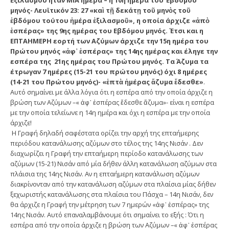
μηνός- Λευϊτικόν 23: 27 «καὶ τῇ δεκάτῃ τοῦ μηνὸς τοῦ
ἑβδόμου τούτου ἡμέρα ἐξιλασμοῦ», η οποία άρχιζε «ἀπὸ
ἑσπέρας» της 9ης ημέρας του Εβδόμου μηνός. Έτσι και η
ΕΠΤΑΗΜΕΡΗ εορτή των Αζύμων άρχιζε την 15η ημέρα του
Πρώτου μηνός «ἀφ᾿ ἑσπέρας» της 14ης ημέρας και έληγε την
εσπέρα της 21ης ημέρας του Πρώτου μηνός. Τα Άζυμα τα
έτρωγαν 7 ημέρες (15-21 του πρώτου μηνός) όχι 8 ημέρες
(14-21 του Πρώτου μηνός)- «ἑπτὰ ἡμέρας ἄζυμα ἔδεσθε»
.
Αυτό σημαίνει με άλλα λόγια ότι η εσπέρα από την οποία άρχιζε η
βρώση των Αζύμων –« ἀφ᾿ ἑσπέρας ἔδεσθε ἄζυμα»- είναι η εσπέρα
με την οποία τελείωνε η 14η ημέρα και όχι η εσπέρα με την οποία
άρχιζε!
Η Γραφή δηλαδή σαφέστατα ορίζει την αρχή της επταήμερης
περιόδου κατανάλωσης αζύμων στο τέλος της 14ης Νισάν . Δεν
διαχωρίζει η Γραφή την επταήμερη περίοδο κατανάλωσης των
αζύμων (15-21) Νισάν από μία δήθεν άλλη κατανάλωση αζύμων στα
πλάισια της 14ης Νισάν. Αν η επταήμερη κατανάλωση αζύμων
διακρίνονταν από την κατανάλωση αζύμων στα πλαίσια μίας δήθεν
ξεχωριστής κατανάλωσης στα πλαίσια του Πάσχα – 14η Νισάν, δεν
θα άρχιζε η Γραφή την μέτρηση των 7 ημερών «ἀφ᾿ ἑσπέρας» της
14ης Νισάν. Αυτό επαναλαμβάνουμε ότι σημαίνει το εξής : Ότι η
εσπέρα από την οποία άρχιζε η βρώση των Αζύμων –« ἀφ᾿ ἑσπέρας