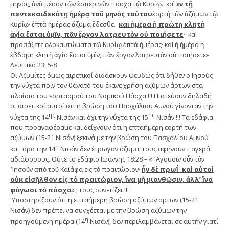
μηνός, ἀνὰ μέσον τῶν ἑσπερινῶν πάσχα τῷ Κυρίῳ. καὶ
ἐν τῇ
πεντεκαιδεκάτῃ ἡμέρᾳ τοῦ μηνὸς τούτου
ἑορτὴ τῶν ἀζύμων τῷ
Κυρίῳ· ἑπτὰ ἡμέρας ἄζυμα ἔδεσθε.
καὶ ἡμέρα ἡ πρώτη κλητὴ
ἁγία ἔσται ὑμῖν, πᾶν ἔργον λατρευτὸν οὐ ποιήσετε
· καὶ
προσάξετε ὁλοκαυτώματα τῷ Κυρίῳ ἑπτὰ ἡμέρας· καὶ ἡ ἡμέρα ἡ
ἑβδόμη κλητὴ ἁγία ἔσται ὑμῖν, πᾶν ἔργον λατρευτὸν οὐ ποιήσετε»
Λευϊτικό 23: 5-8
Οι Αζυμίτες όμως αιρετικοί διδάσκουν ψευδώς ότι δήθεν ο Ιησούς
την νύχτα πριν τον θάνατό του έκανε χρήση αζύμων άρτων στα
πλαίσια του εορτασμού του Νομικού Πάσχα !!! Πιστεύουν δηλαδή
οι αιρετικοί αυτοί ότι η βρώση του Πασχάλιου Αμνού γίνονταν την
ης
ης
νύχτα της 14
Νισάν και όχι την νύχτα της 15
Νισάν !!! Τα εδάφια
που προαναφέραμε και δείχνουν ότι η επταήμερη εορτή των
αζύμων (15-21 Νισάν) ξεκινά με την βρώση του Πασχαλίου Αμνού
η
και άρα την 14
Νισάν δεν έτρωγαν άζυμα, τους αφήνουν παγερά
αδιάφορους. Ούτε το εδάφιο Ιωάννης 18:28 – « ῎Αγουσιν οὖν τὸν
᾿Ιησοῦν ἀπὸ τοῦ Καϊάφα εἰς τὸ πραιτώριον·
ἦν δὲ πρωΐ· καὶ αὐτοὶ
οὐκ εἰσῆλθον εἰς τὸ πραιτώριον, ἵνα μὴ μιανθῶσιν, ἀλλ’ ἵνα
φάγωσι τὸ πάσχα
» , τους συνετίζει !!!
Υποστηρίζουν ότι η επταήμερη βρώση αζύμων άρτων (15-21
Νισάν) δεν πρέπει να συγχέεται με την βρώση αζύμων την
η
προηγούμενη ημέρα (14
Νισάν), δεν περιλαμβάνεται σε αυτήν γιατί