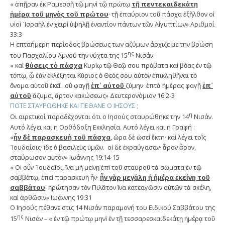
« ἀπῇραν ἐκ Ραμεσσῆ τῷ μηνὶ τῷ πρώτῳ
τῇ πεντεκαιδεκάτῃ
ἡμέρᾳ τοῦ μηνὸς τοῦ πρώτου
· τῇ ἐπαύριον τοῦ πάσχα ἐξῆλθον οἱ
υἱοὶ ᾿Ισραὴλ ἐν χειρὶ ὑψηλῇ ἐναντίον πάντων τῶν Αἰγυπτίων» Αριθμοί
33:3
Η επταήμερη περίοδος βρώσεως των αζύμων άρχιζε με την βρώση
ης
του Πασχαλίου Αμνού την νύχτα της 15
Νισάν.
« καὶ
θύσεις τὸ πάσχα
Κυρίῳ τῷ Θεῷ σου πρόβατα καὶ βόας ἐν τῷ
τόπῳ, ᾧ ἐὰν ἐκλέξηται Κύριος ὁ Θεός σου αὐτὸν ἐπικληθῆναι τὸ
ὄνομα αὐτοῦ ἐκεῖ. οὐ φαγῇ
ἐπ᾿ αὐτοῦ
ζύμην· ἑπτὰ ἡμέρας φαγῇ
ἐπ᾿
αὐτοῦ
ἄζυμα, ἄρτον κακώσεως» Δευτερονόμιον 16:2-3
ΠΟΤΕ ΣΤΑΥΡΩΘΗΚΕ ΚΑΙ ΠΕΘΑΝΕ Ο ΙΗΣΟΥΣ ;
η
Οι αιρετικοί παραδέχονται ότι ο Ιησούς σταυρώθηκε την 14
Νισάν.
Αυτό λέγει και η Ορθόδοξη Εκκλησία. Αυτό λέγει και η Γραφή :
«
ἦν δὲ παρασκευὴ τοῦ πάσχα
, ὥρα δὲ ὡσεὶ ἕκτη· καὶ λέγει τοῖς
᾿Ιουδαίοις· ἴδε ὁ βασιλεὺς ὑμῶν. οἱ δὲ ἐκραύγασαν· ἆρον ἆρον,
σταύρωσον αὐτόν» Ιωάννης 19:14-15
« Οἱ οὖν ᾿Ιουδαῖοι, ἵνα μὴ μείνῃ ἐπὶ τοῦ σταυροῦ τὰ σώματα ἐν τῷ
σαββάτῳ, ἐπεὶ παρασκευὴ ἦν·
ἦν γὰρ μεγάλη ἡ ἡμέρα ἐκείνη τοῦ
σαββάτου
· ἠρώτησαν τὸν Πιλᾶτον ἵνα κατεαγῶσιν αὐτῶν τὰ σκέλη,
καὶ ἀρθῶσιν» Ιωάννης 19:31
Ο Ιησούς πέθανε στις 14 Νισάν παραμονή του Ειδικού Σαββάτου της
ης
15
Νισάν – « ἐν τῷ πρώτῳ μηνὶ ἐν τῇ τεσσαρεσκαιδεκάτῃ ἡμέρᾳ τοῦ