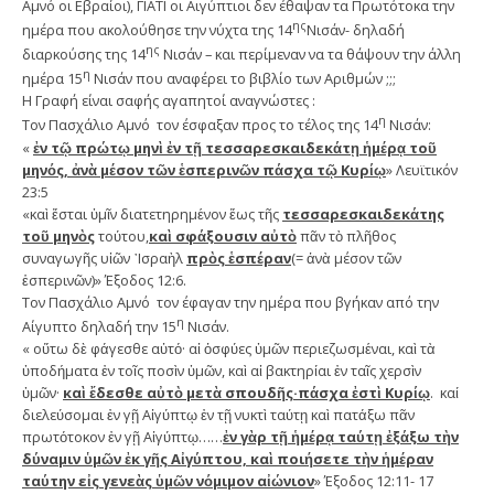
Αμνό οι Εβραίοι), ΓΙΑΤΙ οι Αιγύπτιοι δεν έθαψαν τα Πρωτότοκα την
ης
ημέρα που ακολούθησε την νύχτα της 14
Νισάν- δηλαδή
ης
διαρκούσης της 14
Νισάν – και περίμεναν να τα θάψουν την άλλη
η
ημέρα 15
Νισάν που αναφέρει το βιβλίο των Αριθμών ;;;
Η Γραφή είναι σαφής αγαπητοί αναγνώστες :
η
Τον Πασχάλιο Αμνό τον έσφαξαν προς το τέλος της 14
Νισάν:
«
ἐν τῷ πρώτῳ μηνὶ ἐν τῇ τεσσαρεσκαιδεκάτῃ ἡμέρᾳ τοῦ
μηνός, ἀνὰ μέσον τῶν ἑσπερινῶν πάσχα τῷ Κυρίῳ
» Λευϊτικόν
23:5
«καὶ ἔσται ὑμῖν διατετηρημένον ἕως τῆς
τεσσαρεσκαιδεκάτης
τοῦ μηνὸς
τούτου,
καὶ σφάξουσιν αὐτὸ
πᾶν τὸ πλῆθος
συναγωγῆς υἱῶν ᾿Ισραὴλ
πρὸς ἑσπέραν
(= ἀνὰ μέσον τῶν
ἑσπερινῶν)» Έξοδος 12:6.
Τον Πασχάλιο Αμνό τον έφαγαν την ημέρα που βγήκαν από την
η
Αίγυπτο δηλαδή την 15
Νισάν.
« οὕτω δὲ φάγεσθε αὐτό· αἱ ὀσφύες ὑμῶν περιεζωσμέναι, καὶ τὰ
ὑποδήματα ἐν τοῖς ποσὶν ὑμῶν, καὶ αἱ βακτηρίαι ἐν ταῖς χερσὶν
ὑμῶν·
καὶ ἔδεσθε αὐτὸ μετὰ σπουδῆς·πάσχα ἐστὶ Κυρίῳ
. καί
διελεύσομαι ἐν γῇ Αἰγύπτῳ ἐν τῇ νυκτὶ ταύτῃ καὶ πατάξω πᾶν
πρωτότοκον ἐν γῇ Αἰγύπτῳ……
ἐν γὰρ τῇ ἡμέρᾳ ταύτῃ ἐξάξω τὴν
δύναμιν ὑμῶν ἐκ γῆς Αἰγύπτου, καὶ ποιήσετε τὴν ἡμέραν
ταύτην εἰς γενεὰς ὑμῶν νόμιμον αἰώνιον
» Έξοδος 12:11- 17