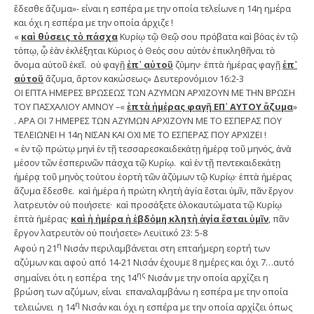
ἔδεσθε ἄζυμα»- είναι η εσπέρα με την οποία τελείωνε η 14η ημέρα
και όχι η εσπέρα με την οποία άρχιζε !
«
καὶ θύσεις τὸ πάσχα
Κυρίῳ τῷ Θεῷ σου πρόβατα καὶ βόας ἐν τῷ
τόπῳ, ᾧ ἐὰν ἐκλέξηται Κύριος ὁ Θεός σου αὐτὸν ἐπικληθῆναι τὸ
ὄνομα αὐτοῦ ἐκεῖ. οὐ φαγῇ
ἐπ᾿ αὐτοῦ
ζύμην· ἑπτὰ ἡμέρας φαγῇ
ἐπ᾿
αὐτοῦ
ἄζυμα, ἄρτον κακώσεως» Δευτερονόμιον 16:2-3
ΟΙ ΕΠΤΑ ΗΜΕΡΕΣ ΒΡΩΣΕΩΣ ΤΩΝ ΑΖΥΜΩΝ ΑΡΧΙΖΟΥΝ ΜΕ ΤΗΝ ΒΡΩΣΗ
ΤΟΥ ΠΑΣΧΑΛΙΟΥ ΑΜΝΟΥ –«
ἑπτὰ ἡμέρας φαγῇ ΕΠ᾿ ΑΥΤΟΥ ἄζυμα
»
. ΑΡΑ ΟΙ 7 ΗΜΕΡΕΣ ΤΩΝ ΑΖΥΜΩΝ ΑΡΧΙΖΟΥΝ ΜΕ ΤΟ ΕΣΠΕΡΑΣ ΠΟΥ
ΤΕΛΕΙΩΝΕΙ Η 14η ΝΙΣΑΝ ΚΑΙ ΟΧΙ ΜΕ ΤΟ ΕΣΠΕΡΑΣ ΠΟΥ ΑΡΧΙΖΕΙ !
« ἐν τῷ πρώτῳ μηνὶ ἐν τῇ τεσσαρεσκαιδεκάτῃ ἡμέρᾳ τοῦ μηνός, ἀνὰ
μέσον τῶν ἑσπερινῶν πάσχα τῷ Κυρίῳ. καὶ ἐν τῇ πεντεκαιδεκάτῃ
ἡμέρᾳ τοῦ μηνὸς τούτου ἑορτὴ τῶν ἀζύμων τῷ Κυρίῳ· ἑπτὰ ἡμέρας
ἄζυμα ἔδεσθε. καὶ ἡμέρα ἡ πρώτη κλητὴ ἁγία ἔσται ὑμῖν, πᾶν ἔργον
λατρευτὸν οὐ ποιήσετε· καὶ προσάξετε ὁλοκαυτώματα τῷ Κυρίῳ
ἑπτὰ ἡμέρας·
καὶ ἡ ἡμέρα ἡ ἑβδόμη κλητὴ ἁγία ἔσται ὑμῖν
, πᾶν
ἔργον λατρευτὸν οὐ ποιήσετε» Λευϊτικό 23: 5-8
η
Αφού η 21
Νισάν περιλαμβάνεται στη επταήμερη εορτή των
αζύμων και αφού από 14-21 Νισάν έχουμε 8 ημέρες και όχι 7…αυτό
ης
σημαίνει ότι η εσπέρα της 14
Νισάν με την οποία αρχίζει η
βρώση των αζύμων, είναι επαναλαμβάνω η εσπέρα με την οποία
η
τελειώνει η 14
Νισάν και όχι η εσπέρα με την οποία αρχίζει όπως