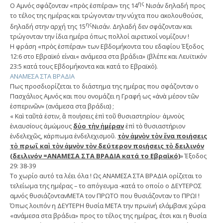
ης
Ο Αμνός σφάζονταν «πρὸς ἑσπέραν» της 14
Νισάν δηλαδή προς
το τέλος της ημέρας και τρώγονταν την νύχτα που ακολουθούσε,
ης
δηλαδή στην αρχή της 15
Νισάν. Δηλαδή δεν σφάζονταν και
τρώγονταν την ίδια ημέρα όπως πολλοί αιρετικοί νομίζουν !
Η φράση «πρὸς ἑσπέραν» των Εβδομήκοντα του εδαφίου Έξοδος
12:6 στο Εβραϊκό είναι« ανάμεσα στα βράδια» (βλέπε και Λευϊτικόν
23:5 κατά τους Εβδομήκοντα και κατά το Εβραϊκό).
ΑΝΑΜΕΣΑ ΣΤΑ ΒΡΑΔΙΑ
Πως προσδιορίζεται το διάστημα της ημέρας που σφάζονταν ο
Πασχάλιος Αμνός και που ονομάζει η Γραφή ως «ἀνὰ μέσον τῶν
ἑσπερινῶν» (ανάμεσα στα βράδια) ;
« Καὶ ταῦτά ἐστιν, ἃ ποιήσεις ἐπὶ τοῦ θυσιαστηρίου· ἀμνοὺς
ἐνιαυσίους ἀμώμους
δύο τὴν ἡμέραν
ἐπὶ τὸ θυσιαστήριον
ἐνδελεχῶς, κάρπωμα ἐνδελεχισμοῦ.
τὸν ἀμνὸν τὸν ἕνα ποιήσεις
τὸ πρωΐ καὶ τὸν ἀμνὸν τὸν δεύτερον ποιήσεις τὸ δειλινόν
(δειλινόν =ΑΝΑΜΕΣΑ ΣΤΑ ΒΡΑΔΙΑ κατά το Εβραϊκό)
» Έξοδος
29: 38-39
Το χωρίο αυτό τα λέει όλα ! Ως ΑΝΑΜΕΣΑ ΣΤΑ ΒΡΑΔΙΑ ορίζεται το
τελείωμα της ημέρας – το απόγευμα -κατά το οποίο ο ΔΕΥΤΕΡΟΣ
αμνός θυσιάζοντανΜΕΤΑ τον ΠΡΩΤΟ που θυσιάζονταν το ΠΡΩΙ !
Όπως λοιπόν η ΔΕΥΤΕΡΗ θυσία ΜΕΤΑ την πρωϊνή ελάμβανε χώρα
«ανάμεσα στα βράδια» προς το τέλος της ημέρας, έτσι και η θυσία