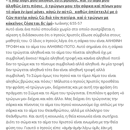
«
ἡ γὰρ σάρξ μου ἀληθῶς ἐστι βρῶσις, καὶ τὸ αἷμά μου
ἀληθῶς ἐστι πόσις. ὁ τρώγων μου τὴν σάρκα καὶ πίνων μου
τὸ αἷμα ἐν ἐμοὶ μένει, κἀγὼ ἐν αὐτῷ. καθὼς ἀπέστειλέ με ὁ
ζῶν πατὴρ κἀγὼ ζῶ διὰ τὸν πατέρα, καὶ ὁ τρώγων με
κἀκεῖνος ζήσεται δι’ ἐμέ
» Ιωάννης 6:55-57
Αυτό είναι ένα πολύ σπουδαίο χωρίο στο οποίο συντρίβεται η
αίρεση η διδάσκουσα ότι ο Ιησούς Χριστός έδωσε σύμβολα στους
μαθητές του. Ο ίδιος ο Ιησούς λέγει ότι η σάρκα του είναι ΑΛΗΘΙΝΗ
ΤΡΟΦΗ και το αίμα του ΑΛΗΘΙΝΟ ΠΟΤΟ. Αυτό σημαίνει ότι η σάρκα
του τρώγεται αληθινά και το αίμα του πίνεται αληθινά όχι με
συμβολική έννοια ! Καμία αληθινή τροφή και κανένα αληθινό ποτό
δεν το τρώμε και το πίνουμε συμβολικά αλλά αληθινά. Αν μία τροφή
δεν τρώγεται αληθινά τότε δεν είναι αληθινή τροφή αλλά
συμβολική. Το Σώμα όμως του Ιησού και το τίμιο Αίμα του είναι
αληθώς βρώσις και πόσις ! Μάλιστα ο Ιησούς Χριστός προσθέτει
την φράση «ὁ τρώγων με», δείχνοντας και με αυτή την φράση ότι
πράγματι το Σώμα και το Αίμα του τρώγονται. Επιπλέον η φράση «ὁ
τρώγων με» δείχνει και κάτι άλλο. Μας δείχνει ότι τρώγοντας την
σάρκα και πίνοντας το αίμα του Ιησού κοινωνούμε όχι απλώς με την
σάρκα και το αίμα του Θεανθρώπου, αλλά με ολόκληρο τον
Θεάνθρωπο. Και αυτή η κοινωνία, η θεία κοινωνία είναι σωτήρια.
Διότι το σώμα και το αίμα του Χριστού είναι ενωμένα με την θεία
φύση του. Γιαυτό ο Ιησούς είπε: «ἀμὴν ἀμὴν λέγω ὑμῖν, ἐὰν μὴ