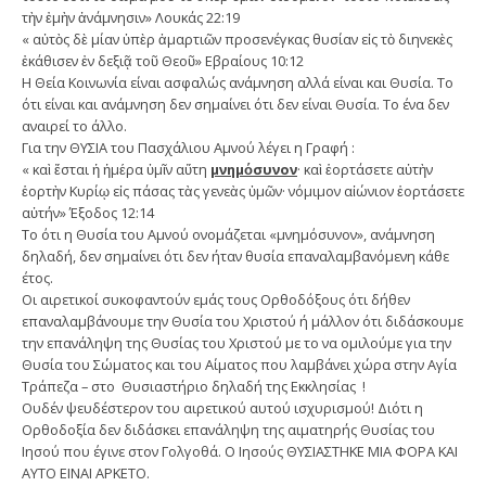
τὴν ἐμὴν ἀνάμνησιν» Λουκάς 22:19
« αὐτὸς δὲ μίαν ὑπὲρ ἁμαρτιῶν προσενέγκας θυσίαν εἰς τὸ διηνεκὲς
ἐκάθισεν ἐν δεξιᾷ τοῦ Θεοῦ» Εβραίους 10:12
Η Θεία Κοινωνία είναι ασφαλώς ανάμνηση αλλά είναι και Θυσία. Το
ότι είναι και ανάμνηση δεν σημαίνει ότι δεν είναι Θυσία. Το ένα δεν
αναιρεί το άλλο.
Για την ΘΥΣΙΑ του Πασχάλιου Αμνού λέγει η Γραφή :
« καὶ ἔσται ἡ ἡμέρα ὑμῖν αὕτη
μνημόσυνον
· καὶ ἑορτάσετε αὐτὴν
ἑορτὴν Κυρίῳ εἰς πάσας τὰς γενεὰς ὑμῶν· νόμιμον αἰώνιον ἑορτάσετε
αὐτήν» Έξοδος 12:14
Το ότι η Θυσία του Αμνού ονομάζεται «μνημόσυνον», ανάμνηση
δηλαδή, δεν σημαίνει ότι δεν ήταν θυσία επαναλαμβανόμενη κάθε
έτος.
Οι αιρετικοί συκοφαντούν εμάς τους Ορθοδόξους ότι δήθεν
επαναλαμβάνουμε την Θυσία του Χριστού ή μάλλον ότι διδάσκουμε
την επανάληψη της Θυσίας του Χριστού με το να ομιλούμε για την
Θυσία του Σώματος και του Αίματος που λαμβάνει χώρα στην Αγία
Τράπεζα – στο Θυσιαστήριο δηλαδή της Εκκλησίας !
Ουδέν ψευδέστερον του αιρετικού αυτού ισχυρισμού! Διότι η
Ορθοδοξία δεν διδάσκει επανάληψη της αιματηρής Θυσίας του
Ιησού που έγινε στον Γολγοθά. Ο Ιησούς ΘΥΣΙΑΣΤΗΚΕ ΜΙΑ ΦΟΡΑ ΚΑΙ
ΑΥΤΟ ΕΙΝΑΙ ΑΡΚΕΤΟ.