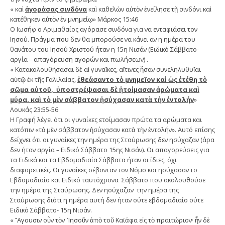
« καὶ
ἀγοράσας σινδόνα
καὶ καθελὼν αὐτὸν ἐνείλησε τῇ σινδόνι καὶ
κατέθηκεν αὐτὸν ἐν μνημείῳ» Μάρκος 15:46
Ο Ιωσήφ ο Αριμαθαίος αγόρασε σινδόνα για να ενταφιάσει τον
Ιησού. Πράγμα που δεν θα μπορούσε να κάνει αν η ημέρα του
θανάτου του Ιησού Χριστού ήταν η 15η Νισάν (Ειδικό Σάββατο-
αργία – απαγόρευση αγορών και πωλήσεων) .
« Κατακολουθήσασαι δὲ αἱ γυναῖκες, αἵτινες ἦσαν συνεληλυθυῖαι
αὐτῷ ἐκ τῆς Γαλιλαίας,
ἐθεάσαντο τὸ μνημεῖον καὶ ὡς ἐτέθη τὸ
σῶμα αὐτοῦ, ὑποστρέψασαι δὲ ἡτοίμασαν ἀρώματα καὶ
μύρα. καὶ τὸ μὲν σάββατον ἡσύχασαν κατὰ τὴν ἐντολήν
»
Λουκάς 23:55-56
Η Γραφή λέγει ότι οι γυναίκες ετοίμασαν πρώτα τα αρώματα και
κατόπιν «τὸ μὲν σάββατον ἡσύχασαν κατὰ τὴν ἐντολήν». Αυτό επίσης
δείχνει ότι οι γυναίκες την ημέρα της Σταύρωσης δεν ησύχαζαν (άρα
δεν ήταν αργία – Ειδικό Σάββατο 15ης Νισάν). Οι απαγορεύσεις για
τα Ειδικά και τα Εβδομαδιαία Σάββατα ήταν οι ίδιες, όχι
διαφορετικές. Οι γυναίκες σέβονταν τον Νόμο και ησύχασαν το
Εβδομαδιαίο και Ειδικό ταυτόχρονα Σάββατο που ακολουθούσε
την ημέρα της Σταύρωσης. Δεν ησύχαζαν την ημέρα της
Σταύρωσης διότι η ημέρα αυτή δεν ήταν ούτε εβδομαδιαίο ούτε
Ειδικό Σάββατο- 15η Νισάν.
« ῎Αγουσιν οὖν τὸν ᾿Ιησοῦν ἀπὸ τοῦ Καϊάφα εἰς τὸ πραιτώριον· ἦν δὲ