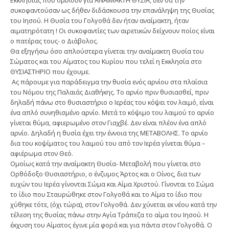
Εκκλησίας που ομιλούν για ΑΝΑΙΜΑΚΤΗ ΘΥΣΙΑ, δεν θα την
συκοφαντούσαν ως δήθεν διδάσκουσα την επανάληψη της Θυσίας
του Ιησού. Η Θυσία του Γολγοθά δεν ήταν αναίμακτη, ήταν
αιματηρότατη ! Οι συκοφαντίες των αιρετικών δείχνουν ποίος είναι
ο πατέρας τους- ο Διάβολος.
Θα εξηγήσω όσο απλούστερα γίνεται την αναίμακτη Θυσία του
Σώματος και του Αίματος του Κυρίου που τελεί η Εκκλησία στο
ΘΥΣΙΑΣΤΗΡΙΟ που έχουμε.
Ας πάρουμε για παράδειγμα την θυσία ενός αρνίου στα πλαίσια
του Νόμου της Παλαιάς Διαθήκης. Το αρνίο πριν θυσιασθεί, πριν
δηλαδή πάνω στο θυσιαστήριο ο Ιερέας του κόψει τον λαιμό, είναι
ένα απλό συνηθισμένο αρνίο. Μετά το κόψιμο του λαιμού το αρνίο
γίνεται θύμα, αφιερωμένο στον Γιαχβέ. Δεν είναι πλέον ένα απλό
αρνίο. Δηλαδή η θυσία έχει την έννοια της ΜΕΤΑΒΟΛΗΣ. Το αρνίο
δια του κοψίματος του λαιμού του από τον Ιερέα γίνεται θύμα –
αφιέρωμα στον Θεό.
Ομοίως κατά την αναίμακτη Θυσία- Μεταβολή που γίνεται στο
Ορθόδοξο Θυσιαστήριο, ο ένζυμος Άρτος και ο Οίνος, δια των
ευχών του Ιερέα γίνονται Σώμα και Αίμα Χριστού. Γίνονται το Σώμα
το ίδιο που Σταυρώθηκε στον Γολγοθά και το Αίμα το ίδιο που
χύθηκε τότε, (όχι τώρα), στον Γολγοθά. Δεν χύνεται εκ νέου κατά την
τέλεση της θυσίας πάνω στην Αγία Τράπεζα το αίμα του Ιησού. Η
έκχυση του Αίματος έγινε μία φορά και για πάντα στον Γολγοθά. Ο