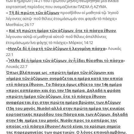
των 8 ημερών (14-21 του Πρώτου μηνός) θεωρήθηκε μία ενιαία
εορταστική περίοδος που ονομαζόνταν ΠΑΣΧΑ ή ΑΖΥΜΑ.
«
Τῇ δὲ πρώτῃ τῶν ἀζύμων
προσῆλθον οἱ μαθηταὶ τῷ ᾿Ιησοῦ
λέγοντες αὐτῷ· ποῦ θέλεις ἑτοιμάσωμέν σοι φαγεῖν τὸ πάσχα;»
Ματθαίος 26:17
«
Καὶ τῇ πρώτῃ ἡμέρᾳ τῶν ἀζύμων, ὅτε τὸ πάσχα ἔθυον
,
λέγουσιν αὐτῷ οἱ μαθηταὶ αὐτοῦ· ποῦ θέλεις ἀπελθόντες
ἑτοιμάσωμεν ἵνα φάγῃς τὸ πάσχα;» Μάρκος 14:12
«
Ηγγιζε δὲ ἡ ἑορτὴ τῶν ἀζύμων ἡ λεγομένη πάσχα
» Λουκάς
22:1
«
῏Ηλθε δὲ ἡ ἡμέρα τῶν ἀζύμων, ἐν ᾗ ἔδει θύεσθαι τὸ πάσχα
»
Λουκάς 22:7
Όπως βλέπουμε ως «πρώτῃ ἡμέρᾳ τῶν ἀζύμων» και
«ἡμέρα τῶν ἀζύμων» ονομάζεται η ημέρα κατά την οποία
«τὸ πάσχα ἔθυον». Το Πάσχα όμως εθύετο την 14η ημέρα
«προς εσπέραν» και όχι την 15η ημέρα. Δηλαδή η φράση
«πρώτῃ ἡμέρᾳ τῶν ἀζύμων, ὅτε τὸ πάσχα ἔθυον»
αναφέρεται όχι στην πρώτη ημέρα βρώσης των Αζύμων
(15η του μηνός Νισάν) αλλά στην πρώτη ημέρα της ενιαίας
εορταστικής περιόδου του Πάσχα και των Αζύμων, δηλαδή
στην 14η ημέρα του μηνός Νισάν προς το εσπέρας της
οποίας «τὸ πάσχα ἔθυον»! Αυτό είναι το κρίσιμο σημείο
της παρερμηνείας των αιρετικών. Ο λόγος επαναλαμβάνω,