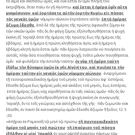
τὸ αἷμα καὶ σκεπάσω ὑμᾶς, καὶ οὐκ ἔσται ἐν ὑμῖν πληγὴ τοῦ
ἐκτριβῆναι, ὅταν παίω ἐν γῇ Αἰγύπτῳ.
καὶ ἔσται ἡ ἡμέρα ὑμῖν αὕτη
μνημόσυνον· καὶ ἑορτάσετε αὐτὴν ἑορτὴν Κυρίῳ εἰς πάσας
τὰς γενεὰς ὑμῶν
· νόμιμον αἰώνιον ἑορτάσετε αὐτήν.
ἑπτὰ ἡμέρας
ἄζυμα ἔδεσθε
, ἀπὸ δὲ τῆς ἡμέρας τῆς πρώτης ἀφανιεῖτε ζύμην ἐκ
τῶν οἰκιῶν ὑμῶν· πᾶς ὃς ἂν φάγῃ ζύμην, ἐξολοθρευθήσεται ἡ ψυχὴ
ἐκείνη ἐξ ᾿Ισραὴλ ἀπὸ τῆς ἡμέρας τῆς πρώτης ἕως τῆς ἡμέρας τῆς
ἑβδόμης. καὶ ἡ ἡμέρα ἡ πρώτη κληθήσεται ἁγία, καὶ ἡ ἡμέρα ἡ
ἑβδόμη κλητὴ ἁγία ἔσται ὑμῖν· πᾶν ἔργον λατρευτὸν οὐ ποιήσετε ἐν
αὐταῖς, πλὴν ὅσα ποιηθήσεται πάσῃ ψυχῇ, τοῦτο μόνον ποιηθήσεται
ὑμῖν. καὶ φυλάξετε τὴν ἐντολὴν ταύτην·
ἐν γὰρ τῇ ἡμέρᾳ ταύτῃ
ἐξάξω τὴν δύναμιν ὑμῶν ἐκ γῆς Αἰγύπτου, καὶ ποιήσετε τὴν
ἡμέραν ταύτην εἰς γενεὰς ὑμῶν νόμιμον αἰώνιον
. ἐναρχόμενοι
τῇ τεσσαρεσκαιδεκάτῃ ἡμέρᾳ τοῦ μηνὸς τοῦ πρώτου ἀφ᾿ ἑσπέρας
ἔδεσθε ἄζυμα ἕως ἡμέρας μιᾶς καὶ εἰκάδος τοῦ μηνός, ἕως ἑσπέρας.
ἑπτὰ ἡμέρας ζύμη οὐχ εὑρεθήσεται ἐν ταῖς οἰκίαις ὑμῶν· πᾶς ὃς ἂν
φάγῃ ζυμωτόν, ἐξολοθρευθήσεται ἡ ψυχὴ ἐκείνη ἐκ συναγωγῆς
᾿Ισραήλ, ἔν τε τοῖς γειώραις καὶ αὐτόχθοσι τῆς γῆς· πᾶν ζυμωτὸν οὐκ
ἔδεσθε, ἐν παντὶ δὲ κατοικητηρίῳ ὑμῶν ἔδεσθε ἄζυμα» Έξοδος 12: 5
-20.
«ἀπῇραν ἐκ Ραμεσσῆ τῷ μηνὶ τῷ πρώτῳ
τῇ πεντεκαιδεκάτῃ
ἡμέρᾳ τοῦ μηνὸς τοῦ πρώτου
·
τῇ ἐπαύριον τοῦ πάσχα
ἐξῆλθον οἱ υἱοὶ ᾿Ισραὴλ
ἐν χειρὶ ὑψηλῇ ἐναντίον πάντων τῶν