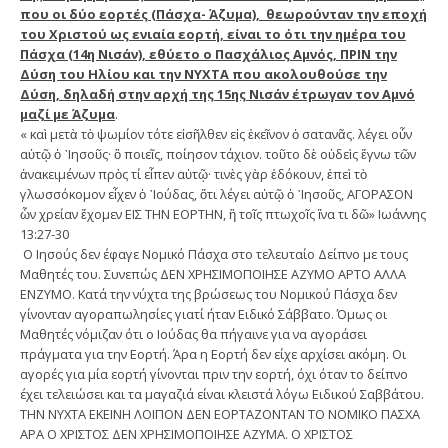
που οι δύο εορτές (Πάσχα- Άζυμα), θεωρούνταν την εποχή
του Χριστού ως ενιαία εορτή, είναι το ότι την ημέρα του
Πάσχα (14η Νισάν), εθύετο ο Πασχάλιος Αμνός, ΠΡΙΝ την
Δύση του Ηλίου και την ΝΥΧΤΑ που ακολουθούσε την
Δύση, δηλαδή στην αρχή της 15ης Νισάν έτρωγαν τον Αμνό
μαζί με Άζυμα
.
« καὶ μετὰ τὸ ψωμίον τότε εἰσῆλθεν εἰς ἐκεῖνον ὁ σατανᾶς. λέγει οὖν
αὐτῷ ὁ ᾿Ιησοῦς· ὃ ποιεῖς, ποίησον τάχιον. τοῦτο δὲ οὐδεὶς ἔγνω τῶν
ἀνακειμένων πρὸς τί εἶπεν αὐτῷ· τινὲς γὰρ ἐδόκουν, ἐπεὶ τὸ
γλωσσόκομον εἶχεν ὁ ᾿Ιούδας, ὅτι λέγει αὐτῷ ὁ ᾿Ιησοῦς, ΑΓΟΡΑΣΟΝ
ὧν χρείαν ἔχομεν ΕΙΣ ΤΗΝ ΕΟΡΤΗΝ, ἢ τοῖς πτωχοῖς ἵνα τι δῶ» Ιωάννης
13:27-30
Ο Ιησούς δεν έφαγε Νομικό Πάσχα στο τελευταίο Δείπνο με τους
Μαθητές του. Συνεπώς ΔΕΝ ΧΡΗΣΙΜΟΠΟΙΗΣΕ ΑΖΥΜΟ ΑΡΤΟ ΑΛΛΑ
ΕΝΖΥΜΟ. Κατά την νύχτα της βρώσεως του Νομικού Πάσχα δεν
γίνονταν αγοραπωλησίες γιατί ήταν Ειδικό Σάββατο. Όμως οι
Μαθητές νόμιζαν ότι ο Ιούδας θα πήγαινε για να αγοράσει
πράγματα για την Εορτή. Άρα η Εορτή δεν είχε αρχίσει ακόμη. Οι
αγορές για μία εορτή γίνονται πριν την εορτή, όχι όταν το δείπνο
έχει τελειώσει και τα μαγαζιά είναι κλειστά λόγω Ειδικού Σαββάτου.
ΤΗΝ ΝΥΧΤΑ ΕΚΕΙΝΗ ΛΟΙΠΟΝ ΔΕΝ ΕΟΡΤΑΖΟΝΤΑΝ ΤΟ ΝΟΜΙΚΟ ΠΑΣΧΑ
ΑΡΑ Ο ΧΡΙΣΤΟΣ ΔΕΝ ΧΡΗΣΙΜΟΠΟΙΗΣΕ ΑΖΥΜΑ. Ο ΧΡΙΣΤΟΣ