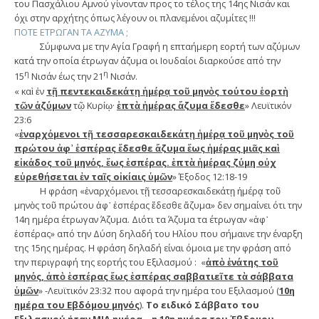
του Πασχάλιου Αμνού γίνονταν προς το τέλος της 14ης Νισάν και
όχι στην αρχήτης όπως λέγουν οι πλανεμένοι αζυμίτες !!!
ΠΟΤΕ ΕΤΡΩΓΑΝ ΤΑ ΑΖΥΜΑ ;
Σύμφωνα με την Αγία Γραφή η επταήμερη εορτή των αζύμων
κατά την οποία έτρωγαν άζυμα οι Ιουδαίοι διαρκούσε από την
η
η
15
Νισάν έως την 21
Νισάν.
« καὶ ἐν
τῇ πεντεκαιδεκάτῃ ἡμέρᾳ τοῦ μηνὸς τούτου ἑορτὴ
τῶν ἀζύμων
τῷ Κυρίῳ·
ἑπτὰ ἡμέρας ἄζυμα ἔδεσθε
» Λευϊτικόν
23:6
«
ἐναρχόμενοι τῇ τεσσαρεσκαιδεκάτῃ ἡμέρᾳ τοῦ μηνὸς τοῦ
πρώτου ἀφ᾿ ἑσπέρας ἔδεσθε ἄζυμα ἕως ἡμέρας μιᾶς καὶ
εἰκάδος τοῦ μηνός, ἕως ἑσπέρας.
ἑπτὰ ἡμέρας ζύμη οὐχ
εὑρεθήσεται ἐν ταῖς οἰκίαις ὑμῶν
» Έξοδος 12:18-19
Η φράση «ἐναρχόμενοι τῇ τεσσαρεσκαιδεκάτῃ ἡμέρᾳ τοῦ
μηνὸς τοῦ πρώτου ἀφ᾿ ἑσπέρας ἔδεσθε ἄζυμα» δεν σημαίνει ότι την
14η ημέρα έτρωγαν Άζυμα. Διότι τα Άζυμα τα έτρωγαν «ἀφ᾿
ἑσπέρας» από την Δύση δηλαδή του Ηλίου που σήμαινε την έναρξη
της 15ης ημέρας. Η φράση δηλαδή είναι όμοια με την φράση από
την περιγραφή της εορτής του Εξιλασμού : «
ἀπὸ ἐνάτης τοῦ
μηνός, ἀπὸ ἑσπέρας ἕως ἑσπέρας σαββατιεῖτε τὰ σάββατα
ὑμῶν
» -Λευϊτικόν 23:32 που αφορά την ημέρα του Εξιλασμού (
10η
ημέρα του Εβδόμου μηνός
).
Το ειδικό Σάββατο του
Εξιλασμού ήταν ΜΙΑ ημέρα – η 10η ημέρα του Έβδομου