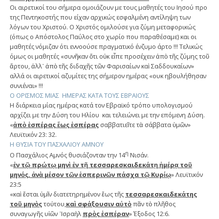
Οι αιρετικοί του σήμερα ομοιάζουν με τους μαθητές του Ιησού προ
της Πεντηκοστής που είχαν αρχικώς εσφαλμένη αντίληψη των
λόγων του Χριστού. Ο Χριστός ομιλούσε για ζύμη μεταφορικώς
(όπως ο Απόστολος Παύλος στο χωρίο που παραθέσαμε) και οι
μαθητές νόμιζαν ότι εννοούσε πραγματικό ένζυμο άρτο !!! Τελικώς
όμως οι μαθητές «συνῆκαν ὅτι οὐκ εἶπε προσέχειν ἀπὸ τῆς ζύμης τοῦ
ἄρτου, ἀλλ᾿ ἀπὸ τῆς διδαχῆς τῶν Φαρισαίων καὶ Σαδδουκαίων»
αλλά οι αιρετικοί αζυμίτες της σήμερον ημέρας «ουκ ηβουλήθησαν
συνιέναι» !!!
Ο ΟΡΙΣΜΟΣ ΜΙΑΣ ΗΜΕΡΑΣ ΚΑΤΑ ΤΟΥΣ ΕΒΡΑΙΟΥΣ
Η διάρκεια μίας ημέρας κατά τον Εβραϊκό τρόπο υπολογισμού
αρχίζει με την Δύση του Ηλίου και τελειώνει με την επόμενη Δύση.
«
ἀπὸ ἑσπέρας ἕως ἑσπέρας
σαββατιεῖτε τὰ σάββατα ὑμῶν»
Λευϊτικόν 23: 32.
Η ΘΥΣΙΑ ΤΟΥ ΠΑΣΧΑΛΙΟΥ ΑΜΝΟΥ
η
Ο Πασχάλιος Αμνός θυσιάζονταν την 14
Νισάν.
«
ἐν τῷ πρώτῳ μηνὶ ἐν τῇ τεσσαρεσκαιδεκάτῃ ἡμέρᾳ τοῦ
μηνός, ἀνὰ μέσον τῶν ἑσπερινῶν πάσχα τῷ Κυρίῳ
» Λευϊτικόν
23:5
«καὶ ἔσται ὑμῖν διατετηρημένον ἕως τῆς
τεσσαρεσκαιδεκάτης
τοῦ μηνὸς
τούτου,
καὶ σφάξουσιν αὐτὸ
πᾶν τὸ πλῆθος
συναγωγῆς υἱῶν ᾿Ισραὴλ
πρὸς ἑσπέραν
» Έξοδος 12:6.