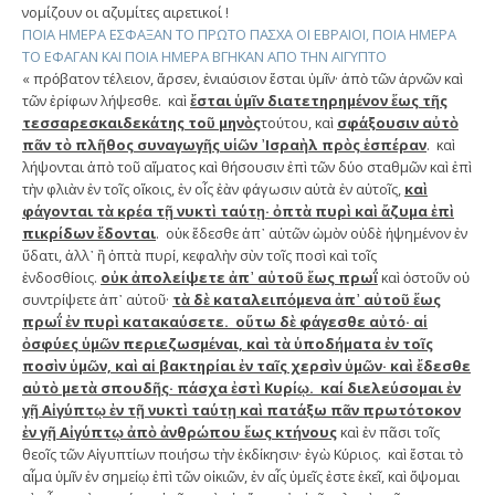
νομίζουν οι αζυμίτες αιρετικοί !
ΠΟΙΑ ΗΜΕΡΑ ΕΣΦΑΞΑΝ ΤΟ ΠΡΩΤΟ ΠΑΣΧΑ ΟΙ ΕΒΡΑΙΟΙ, ΠΟΙΑ ΗΜΕΡΑ
ΤΟ ΕΦΑΓΑΝ ΚΑΙ ΠΟΙΑ ΗΜΕΡΑ ΒΓΗΚΑΝ ΑΠΟ ΤΗΝ ΑΙΓΥΠΤΟ
« πρόβατον τέλειον, ἄρσεν, ἐνιαύσιον ἔσται ὑμῖν· ἀπὸ τῶν ἀρνῶν καὶ
τῶν ἐρίφων λήψεσθε. καὶ
ἔσται ὑμῖν διατετηρημένον ἕως τῆς
τεσσαρεσκαιδεκάτης τοῦ μηνὸς
τούτου, καὶ
σφάξουσιν αὐτὸ
πᾶν τὸ πλῆθος συναγωγῆς υἱῶν ᾿Ισραὴλ πρὸς ἑσπέραν
. καὶ
λήψονται ἀπὸ τοῦ αἵματος καὶ θήσουσιν ἐπὶ τῶν δύο σταθμῶν καὶ ἐπὶ
τὴν φλιὰν ἐν τοῖς οἴκοις, ἐν οἷς ἐὰν φάγωσιν αὐτὰ ἐν αὐτοῖς,
καὶ
φάγονται τὰ κρέα τῇ νυκτὶ ταύτῃ· ὀπτὰ πυρὶ καὶ ἄζυμα ἐπὶ
πικρίδων ἔδονται
. οὐκ ἔδεσθε ἀπ᾿ αὐτῶν ὠμὸν οὐδὲ ἡψημένον ἐν
ὕδατι, ἀλλ᾿ ἢ ὀπτὰ πυρί, κεφαλὴν σὺν τοῖς ποσὶ καὶ τοῖς
ἐνδοσθίοις.
οὐκ ἀπολείψετε ἀπ᾿ αὐτοῦ ἕως πρωΐ
καὶ ὀστοῦν οὐ
συντρίψετε ἀπ᾿ αὐτοῦ·
τὰ δὲ καταλειπόμενα ἀπ᾿ αὐτοῦ ἕως
πρωΐ ἐν πυρὶ κατακαύσετε. οὕτω δὲ φάγεσθε αὐτό· αἱ
ὀσφύες ὑμῶν περιεζωσμέναι, καὶ τὰ ὑποδήματα ἐν τοῖς
ποσὶν ὑμῶν, καὶ αἱ βακτηρίαι ἐν ταῖς χερσὶν ὑμῶν· καὶ ἔδεσθε
αὐτὸ μετὰ σπουδῆς· πάσχα ἐστὶ Κυρίῳ. καί διελεύσομαι ἐν
γῇ Αἰγύπτῳ ἐν τῇ νυκτὶ ταύτῃ καὶ πατάξω πᾶν πρωτότοκον
ἐν γῇ Αἰγύπτῳ ἀπὸ ἀνθρώπου ἕως κτήνους
καὶ ἐν πᾶσι τοῖς
θεοῖς τῶν Αἰγυπτίων ποιήσω τὴν ἐκδίκησιν· ἐγὼ Κύριος. καὶ ἔσται τὸ
αἷμα ὑμῖν ἐν σημείῳ ἐπὶ τῶν οἰκιῶν, ἐν αἷς ὑμεῖς ἐστε ἐκεῖ, καὶ ὄψομαι