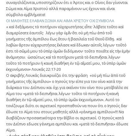
συναγελάζονται,υποστηρίζουν ότι ο Άρτος και ο Οίνος δεν γίνονται
Σώμα και Αίμα Χριστού αλλά παραμένουν ως έχουν και είναι
σύμβολα-εμβλήματα!
ΟΙ ΜΑΘΗΤΕΣ ΕΛΑΒΑΝ ΣΩΜΑ ΚΑΙ ΑΙΜΑ ΧΡΙΣΤΟΥ ΟΧΙ ΣΥΜΒΟΛΑ
« καὶ δεξάμενος τὸ ποτήριον εὐχαριστήσας εἶπε· λάβετε τοῦτο καὶ
διαμερίσατε ἑαυτοῖς· λέγω γὰρ ὑμῖν ὅτι οὐ μὴ πίω ἀπὸ τοῦ
γενήματος τῆς ἀμπέλου ἕως ὅτου ἡ βασιλεία τοῦ Θεοῦ ἔλθῃ. καὶ
λαβὼν ἄρτον εὐχαριστήσας ἔκλασε καὶ ἔδωκεν αὐτοῖς λέγων· τοῦτό
ἐστι τὸ σῶμά μου τὸ ὑπὲρ ὑμῶν διδόμενον· τοῦτο ποιεῖτε εἰς τὴν ἐμὴν
ἀνάμνησιν. ὡσαύτως καὶ τὸ ποτήριον μετὰ τὸ δειπνῆσαι λέγων·
τοῦτο τὸ ποτήριον ἡ καινὴ διαθήκη ἐν τῷ αἵματί μου, τὸ ὑπὲρ ὑμῶν
ἐκχυνόμενον» Λουκάς 22:17-20
Ο ακριβής Λουκάς διευκρινίζει ότι την φράση «οὐ μὴ πίω ἀπὸ τοῦ
γενήματος τῆς ἀμπέλου» ο Ιησούς την είπε για τον οίνο κατά την
διάρκεια του Δείπνου και όχι για εκείνον τον οίνο που μετέβαλλε σε
Αίμα του «μετὰ τὸ δειπνῆσαι λέγων· τοῦτο τὸ ποτήριον ἡ καινὴ
διαθήκη ἐν τῷ αἵματί μου, τὸ ὑπὲρ ὑμῶν ἐκχυνόμενον». Αυτό το
τονίζουμε διότι οι αιρετικοί προσπαθούν να πουν ότι ο Ιησούς δεν
έδωσε το Αίμα του στους μαθητές αλλά «γέννημα αμπέλου»!!! Να
διαβάζουν προσεκτικότερα την Βίβλο οι αιρετικοί. Ο Ιησούς κατά
τον Δείπνο εδωσε γέννημα αμπέλου και «μετὰ τὸ δειπνῆσαι» έδωσε
Αίμα.