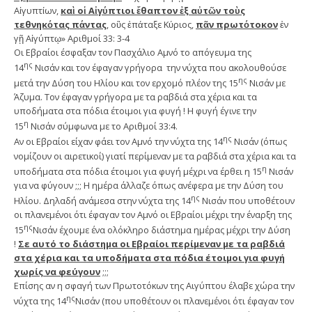
Αἰγυπτίων,
καὶ οἱ Αἰγύπτιοι ἔθαπτον ἐξ αὐτῶν τοὺς
τεθνηκότας πάντας
, οὓς ἐπάταξε Κύριος,
πᾶν πρωτότοκον
ἐν
γῇ Αἰγύπτῳ» Αριθμοί 33: 3-4
Οι Εβραίοι έσφαξαν τον Πασχάλιο Αμνό το απόγευμα της
ης
14
Νισάν και τον έφαγαν γρήγορα την νύχτα που ακολουθούσε
ης
μετά την Δύση του Ηλίου και τον ερχομό πλέον της 15
Νισάν με
Άζυμα. Τον έφαγαν γρήγορα με τα ραβδιά στα χέρια και τα
υποδήματα στα πόδια έτοιμοι για φυγή ! Η φυγή έγινε την
η
15
Νισάν σύμφωνα με το Αριθμοί 33:4.
ης
Αν οι Εβραίοι είχαν φάει τον Αμνό την νύχτα της 14
Νισάν (όπως
νομίζουν οι αιρετικοί) γιατί περίμεναν με τα ραβδιά στα χέρια και τα
η
υποδήματα στα πόδια έτοιμοι για φυγή μέχρι να έρθει η 15
Νισάν
για να φύγουν ;;; Η ημέρα άλλαζε όπως ανέφερα με την Δύση του
ης
Ηλίου. Δηλαδή ανάμεσα στην νύχτα της 14
Νισάν που υποθέτουν
οι πλανεμένοι ότι έφαγαν τον Αμνό οι Εβραίοι μέχρι την έναρξη της
ης
15
Νισάν έχουμε ένα ολόκληρο διάστημα ημέρας μέχρι την Δύση
!
Σε αυτό το διάστημα οι Εβραίοι περίμεναν με τα ραβδιά
στα χέρια και τα υποδήματα στα πόδια έτοιμοι για φυγή
χωρίς να φεύγουν
;;;
Επίσης αν η σφαγή των Πρωτοτόκων της Αιγύπτου έλαβε χώρα την
ης
νύχτα της 14
Νισάν (που υποθέτουν οι πλανεμένοι ότι έφαγαν τον