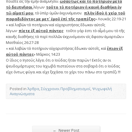
ποιεῖτε εἰς τὴν ἐμὴν ἀνάμνησιν.
ὡσαύτως καὶ τὸ ποτήριον μετὰ
τὸ δειπνῆσαι
λέγων·
τοῦτο τὸ ποτήριον ἡ καινὴ διαθήκη ἐν
τῷ αἵματί μου
, τὸ ὑπὲρ ὑμῶν ἐκχυνόμενον.
πλὴν ἰδοὺ ἡ χεὶρ τοῦ
παραδιδόντος με μετ᾿ ἐμοῦ ἐπὶ τῆς τραπέζης
» Λουκάς 22:19-21
« καὶ λαβὼν τὸ ποτήριον καὶ εὐχαριστήσας ἔδωκεν αὐτοῖς
λέγων·
πίετε ἐξ αὐτοῦ πάντες
· τοῦτο γάρ ἐστι τὸ αἷμά μου τὸ τῆς
καινῆς διαθήκης τὸ περὶ πολλῶν ἐκχυνόμενον εἰς ἄφεσιν ἁμαρτιῶν.»
Ματθαίος 26:27-28
« καὶ λαβὼν τὸ ποτήριον εὐχαριστήσας ἔδωκεν αὐτοῖς, καὶ
ἔπιον ἐξ
αὐτοῦ πάντες
» Μάρκος 14:23
Ο ίδιος ο Ιησούς λέγει ότι ο Ιούδας ήταν παρών ! Εκτός αν οι
ψευδομάρτυρες του Ιεχωβά πιστεύουν στα σοβαρά ότι ο Ιούδας
είχε όντως φύγει και είχε ξεχάσει το χέρι του πάνω στο τραπέζι !!!
Posted in
Άρθρα
,
Σύγχρονοι Προβληματισμοί
,
Ψυχωφελή
Αναγνώσματα
←
Newer Post