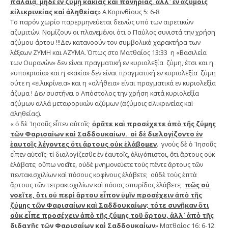
παλαιᾷ, μηδὲ ἐν ζύμῃ κακίας καὶ πονηρίας, ἀλλ᾿ ἐν ἀζύμοις
εἰλικρινείας καὶ ἀληθείας
» Α Κορινθίους 5: 6-8
Το παρόν χωρίο παρερμηνεύεται δεινώς υπό των αιρετικών
αζυμιτών. Νομίζουν οι πλανεμένοι ότι ο Παύλος συνιστά την χρήση
αζύμου άρτου !!!Δεν κατανοούν τον συμβολικό χαρακτήρα των
λέξεων ΖΥΜΗ και ΑΖΥΜΑ. Όπως στο Ματθαίος 13:33 η «Βασιλεία
των Ουρανών» δεν είναι πραγματική εν κυριολεξία ζύμη, έτσι και η
«υποκρισία» και η «κακία» δεν είναι πραγματική εν κυριολεξία ζύμη
ούτε η «ειλικρίνεια» και η «αλήθεια» είναι πραγματικά εν κυριολεξία
άζυμα ! Δεν συστήνει ο Απόστολος την χρήση κατά κυριολεξία
αζύμων αλλά μεταφορικών αζύμων (ἀζύμοις εἰλικρινείας καὶ
ἀληθείας).
« ὁ δὲ ᾿Ιησοῦς εἶπεν αὐτοῖς·
ὁρᾶτε καὶ προσέχετε ἀπὸ τῆς ζύμης
τῶν Φαρισαίων καὶ Σαδδουκαίων. οἱ δὲ διελογίζοντο ἐν
ἑαυτοῖς λέγοντες ὅτι ἄρτους οὐκ ἐλάβομεν
. γνοὺς δὲ ὁ ᾿Ιησοῦς
εἶπεν αὐτοῖς· τί διαλογίζεσθε ἐν ἑαυτοῖς, ὀλιγόπιστοι, ὅτι ἄρτους οὐκ
ἐλάβατε; οὔπω νοεῖτε, οὐδὲ μνημονεύετε τοὺς πέντε ἄρτους τῶν
πεντακισχιλίων καὶ πόσους κοφίνους ἐλάβετε; οὐδὲ τοὺς ἑπτὰ
ἄρτους τῶν τετρακισχιλίων καὶ πόσας σπυρίδας ἐλάβετε;
πῶς οὐ
νοεῖτε, ὅτι οὐ περὶ ἄρτου εἶπον ὑμῖν προσέχειν ἀπὸ τῆς
ζύμης τῶν Φαρισαίων καὶ Σαδδουκαίων; τότε συνῆκαν ὅτι
οὐκ εἶπε προσέχειν ἀπὸ τῆς ζύμης τοῦ ἄρτου, ἀλλ᾿ ἀπὸ τῆς
διδαχῆς τῶν Φαρισαίων καὶ Σαδδουκαίων
» Ματθαίος 16: 6-12.