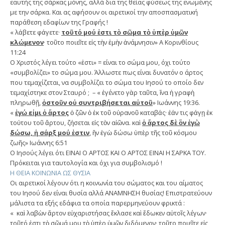
εαυτής της σάρκας μόνης, αλλά δια της θείας φύσεως της ενωμένης
με την σάρκα. Και ας αφήσουν οι αιρετικοί την αποσπασματική
παράθεση εδαφίων της Γραφής !
« λάβετε φάγετε·
τοῦτό μού ἐστι τὸ σῶμα τὸ ὑπὲρ ὑμῶν
κλώμενον
· τοῦτο ποιεῖτε εἰς τὴν ἐμὴν ἀνάμνησιν» Α Κορινθίους
11:24
Ο Χριστός λέγει τούτο «ἐστι» = είναι το σώμα μου, όχι τούτο
«συμβολίζει» το σώμα μου. Άλλωστε πως είναι δυνατόν ο άρτος
που τεμαχίζεται, να συμβολίζει το σώμα του Ιησού το οποίο δεν
τεμαχίστηκε στον Σταυρό ; – « ἐγένετο γὰρ ταῦτα, ἵνα ἡ γραφὴ
πληρωθῇ,
ὀστοῦν οὐ συντριβήσεται αὐτοῦ
» Ιωάννης 19:36.
«
ἐγώ εἰμι ὁ ἄρτος
ὁ ζῶν ὁ ἐκ τοῦ οὐρανοῦ καταβάς· ἐάν τις φάγῃ ἐκ
τούτου τοῦ ἄρτου, ζήσεται εἰς τὸν αἰῶνα. καὶ
ὁ ἄρτος δὲ ὃν ἐγὼ
δώσω, ἡ σάρξ μού ἐστιν
, ἣν ἐγὼ δώσω ὑπὲρ τῆς τοῦ κόσμου
ζωῆς» Ιωάννης 6:51
Ο Ιησούς λέγει ότι ΕΙΝΑΙ Ο ΑΡΤΟΣ ΚΑΙ Ο ΑΡΤΟΣ ΕΙΝΑΙ Η ΣΑΡΚΑ ΤΟΥ.
Πρόκειται για ταυτολογία και όχι για συμβολισμό !
Η ΘΕΙΑ ΚΟΙΝΩΝΙΑ ΩΣ ΘΥΣΙΑ
Οι αιρετικοί λέγουν ότι η κοινωνία του σώματος και του αίματος
του Ιησού δεν είναι θυσία αλλά ΑΝΑΜΝΗΣΗ θυσίας! Επιστρατεύουν
μάλιστα τα εξής εδάφια τα οποία παρερμηνεύουν φρικτά :
« καὶ λαβὼν ἄρτον εὐχαριστήσας ἔκλασε καὶ ἔδωκεν αὐτοῖς λέγων·
τοῦτό ἐστι τὸ σῶμά μου τὸ ὑπὲρ ὑμῶν διδόμενον· τοῦτο ποιεῖτε εἰς