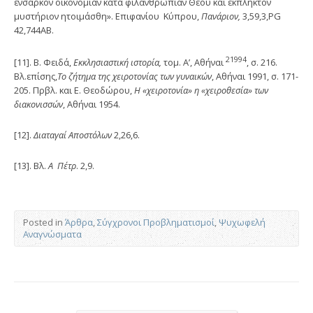
ένσαρκον οικονομίαν κατά φιλανθρωπίαν Θεού και έκπληκτον
μυστήριον ητοιμάσθη». Επιφανίου Κύπρου,
Πανάριον,
3,59,3,PG
42,744AB.
21994
[11]. Β. Φειδά,
Εκκλησιαστική ιστορία,
τομ. Α’, Αθήναι
, σ. 216.
Βλ.επίσης,
Το ζήτημα της χειροτονίας των γυναικών
, Αθήναι 1991, σ. 171-
205. Πρβλ. και Ε. Θεοδώρου,
Η «χειροτονία» η «χειροθεσία» των
διακονισσών
, Αθήναι 1954.
[12].
Διαταγαί Αποστόλων
2,26,6.
[13]. Βλ.
Α Πέτρ
. 2,9.
Posted in
Άρθρα
,
Σύγχρονοι Προβληματισμοί
,
Ψυχωφελή
Αναγνώσματα