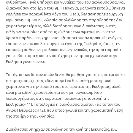
ανθρώπων, ενώ υπήρχαν και γυναίκες που τον ακολουθούσαν και
διακονούσαν στο έργο του[9]. Η Παναγία, μολονότι καταξιώθηκε να
γεννήσει τον σαρκωθέντα Λόγο του Θεού, δεν άσκησε λειτουργική
ιερωσύνη[10]. Και η Εκκλησία σε ολόκληρη την παράδοσή της δεν
χειροτόνησε ιέρειες, αλλά διατήρησε μόνο διακόνισσες. Αυτές
εκλέγονταν κυρίως από τους κύκλους των αφιερωμένων στον
Χριστό παρθένων η χηρών και εξυπηρετούσαν πρακτικές ανάγκες
του κοινωνικού και λειτουργικού έργου της Εκκλησίας, όπως την
επίσκεψη ασθενών η φυλακισμένων γυναικών, την προετοιμασία
για το βάπτισμα η και την κατήχηση των προσερχομένων στην
Εκκλησία γυναικών κ.α.
Το τάγμα των διακονισσών δεν καθιερώθηκε για το «ιερατεύειν» και
η «προχείρισίς» τους «δεν μπορεί να θεωρηθή μυστηριακή
χειροτονία για την είσοδό τους στο ιερατείο της Εκκλησίας, αλλά
είναι μία ειδική χειροθεσία για άσκηση συγκεκριμένου
λειτουργήματος στην ευρύτερη ποιμαντική αποστολή της
Εκκλησίας»[11]. Τυπολογικά η διακόνισσα τιμάται «εις τύπον του
Αγίου Πνεύματος»[12], που υποδηλώνει και την χαρισματική θέση
της στο έργο της Εκκλησίας.
Διακόνισσες υπήρχαν σε ολόκληρη την ζωή της Εκκλησίας, ενώ