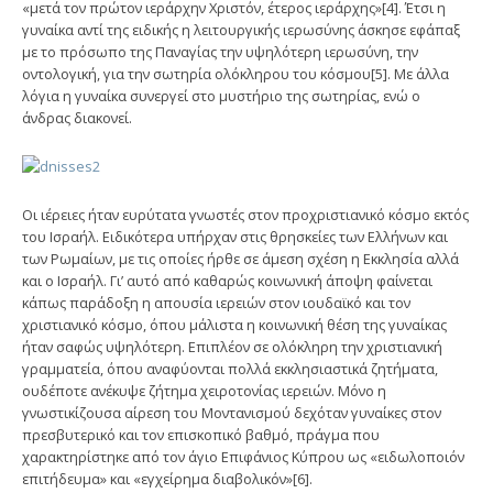
«μετά τον πρώτον ιεράρχην Χριστόν, έτερος ιεράρχης»[4]. Έτσι η
γυναίκα αντί της ειδικής η λειτουργικής ιερωσύνης άσκησε εφάπαξ
με το πρόσωπο της Παναγίας την υψηλότερη ιερωσύνη, την
οντολογική, για την σωτηρία ολόκληρου του κόσμου[5]. Με άλλα
λόγια η γυναίκα συνεργεί στο μυστήριο της σωτηρίας, ενώ ο
άνδρας διακονεί.
Οι ιέρειες ήταν ευρύτατα γνωστές στον προχριστιανικό κόσμο εκτός
του Ισραήλ. Ειδικότερα υπήρχαν στις θρησκείες των Ελλήνων και
των Ρωμαίων, με τις οποίες ήρθε σε άμεση σχέση η Εκκλησία αλλά
και ο Ισραήλ. Γι’ αυτό από καθαρώς κοινωνική άποψη φαίνεται
κάπως παράδοξη η απουσία ιερειών στον ιουδαϊκό και τον
χριστιανικό κόσμο, όπου μάλιστα η κοινωνική θέση της γυναίκας
ήταν σαφώς υψηλότερη. Επιπλέον σε ολόκληρη την χριστιανική
γραμματεία, όπου αναφύονται πολλά εκκλησιαστικά ζητήματα,
ουδέποτε ανέκυψε ζήτημα χειροτονίας ιερειών. Μόνο η
γνωστικίζουσα αίρεση του Μοντανισμού δεχόταν γυναίκες στον
πρεσβυτερικό και τον επισκοπικό βαθμό, πράγμα που
χαρακτηρίστηκε από τον άγιο Επιφάνιος Κύπρου ως «ειδωλοποιόν
επιτήδευμα» και «εγχείρημα διαβολικόν»[6].