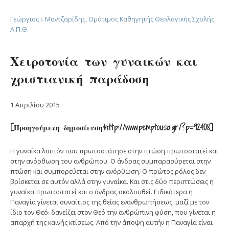
Γεώργιος Ι. Μαντζαρίδης, Ομότιμος Καθηγητής Θεολογικής Σχολής
Α.Π.Θ.
Χειροτονία των γυναικών και
χριστιανική παράδοση
1 Απριλίου 2015
[Προηγούμενη δημοσίευση:http://www.pemptousia.gr/?p=92408]
Η γυναίκα λοιπόν που πρωτοστάτησε στην πτώση πρωτοστατεί και
στην ανόρθωση του ανθρώπου. Ο άνδρας συμπαρασύρεται στην
πτώση και συμπορεύεται στην ανόρθωση. Ο πρώτος ρόλος δεν
βρίσκεται σε αυτόν αλλά στην γυναίκα. Και στις δύο περιπτώσεις η
γυναίκα πρωτοστατεί και ο άνδρας ακολουθεί. Ειδικότερα η
Παναγία γίνεται συναίτιος της θείας ενανθρωπήσεως, μαζί με τον
ίδιο τον Θεό· δανείζει στον Θεό την ανθρώπινη φύση, που γίνεται η
απαρχή της καινής κτίσεως. Από την άποψη αυτήν η Παναγία είναι