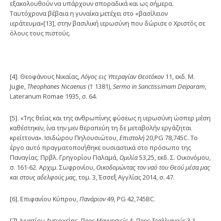
εξακολουθούν να υπάρχουν σποραδικά και ως σήμερα.
Ταυτόχρονα βέβαια η γυναίκα μετέχει στο «βασίλειον
ιεράτευμα»[13], στην βασιλική ιερωσύνη που δώρισε ο Χριστός σε
όλους τους πιστούς.
[4]. Θεοφάνους Νικαίας,
Λόγος εις Υπεραγίαν Θεοτόκον
11, εκδ. M.
Jugie,
Theophanes
Nicaenus
(† 1381),
Sermo
in
Sanctissimam
Deiparam
,
Lateranum Romae 1935, σ. 64.
[5]. «Της θείας και της ανθρωπίνης φύσεως η ιερωσύνη ώσπερ μέση
καθέστηκεν, ίνα την μεν θεραπεύη τη δε μεταβολήν εργάζηται
κρείττονα». Ισιδώρου Πηλουσιώτου,
Επιστολή
20,PG 78,745C. Το
έργο αυτό πραγματοποιήθηκε ουσιαστικά στο πρόσωπο της
Παναγίας. Πρβλ. Γρηγορίου Παλαμά,
Ομιλία
53,25, εκδ. Σ. Οικονόμου,
σ. 161-62. Αρχιμ. Σωφρονίου,
Οικοδομώντας τον ναό του Θεού μέσα μας
και στους αδελφούς μας
, τομ. 3, Έσσεξ Αγγλίας 2014, σ. 47.
[6]. Επιφανίου Κύπρου,
Πανάριον
49, PG 42,745BC.
[7]. Ιγνατίου Αντιοχείας,
Προς Μαγνησιείς
4.
Προς Τραλλιανούς
3,1.