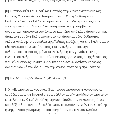
[8]. Η παρουσία του Θεού ως Πατρός στην
Παλαιά Διαθήκη
η ως
Πατρός, Υιού και Αγίου Πνεύματος στην
Καινή Διαθήκη
και την
Εκκλησία δεν προβάλλει το αρσενικό η το ουδέτερο γένος ούτε
περιφρονεί το θηλυκό, αλλά φανερώνει με την συμβατική
ανθρώπινη ορολογία τον άκτιστο και πέρα από κάθε διάσπαση και
διάκριση σε γένη Θεό στον κτιστό και διασπασμένο άνθρωπο.
Ακόμα κατά την διδασκαλία της
Παλαιάς Διαθήκης
και της Εκκλησίας ο
εξεικονισμός του Θεού υπάρχει στον άνθρωπο και την
ανθρωπότητα, και όχι μόνο στον άνδρα η την γυναίκα. Τέλος η
έννοια του ανθρώπου, που είναι γένους αρσενικού, η της θεότητας,
που είναι γένους θηλυκού, δεν υποδηλώνουν αντίστοιχο γένος,
αλλά συνολικά τον άνθρωπο, την ανθρωπότητα η την θεότητα.
[9]. Βλ.
Ματθ
. 27,55.
Μαρκ
. 15,41.
Λουκ
. 8,3.
[10]. «Ει ιερατεύειν γυναίκες Θεώ προσετάσσοντο η κανονικόν τι
εργάζεσθαι εν τη Εκκλησία, έδει μάλλον αυτήν την Μαρίαν ιερατείαν
επιτελέσαι εν Καινή Διαθήκη, την καταξιωθείσαν εν κόλποις ιδίοις
υποδέξασθαι τον Παμβασιλέα, Θεόν επουράνιον, Υιόν του Θεού, ης
η μήτρα ναός γενομένη και κατοικητήριον εις την του Κυρίου