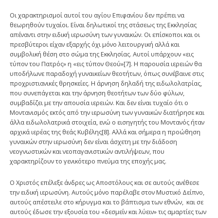
Οι χαρακτηρισμοί αυτοί του αγίου Επιφανίου δεν πρέπει να
θεωρηθούν τυχαίοι. Είναι δηλωτικοί της στάσεως της Εκκλησίας
απέναντι στην ειδική ιερωσύνη των γυναικών. Οι επίσκοποι και οι
πρεσβύτεροι είχαν εξαρχής όχι μόνο λειτουργική αλλά και
συμβολική θέση στο σώμα της Εκκλησίας. Αυτοί υπάρχουν «εις
τύπον του Πατρός» η «εις τύπον Θεού»[7]. Η παρουσία ιερειών θα
υποδήλωνε παραδοχή γυναικείων θεοτήτων, όπως συνέβαινε στις
προχριστιανικές θρησκείες. Η άρνηση δηλαδή της ειδωλολατρίας,
που συνεπάγεται και την άρνηση θεοτήτων των δύο φύλων,
συμβαδίζει με την απουσία ιερειών. Και δεν είναι τυχαίο ότι ο
Μοντανισμός εκτός από την ιερωσύνη των γυναικών διατήρησε και
άλλα ειδωλολατρικά στοιχεία, ενώ ο εισηγητής του Μοντανός ήταν
αρχικά ιερέας της θεάς Κυβέλης[8]. Αλλά και σήμερα η προώθηση
γυναικών στην ιερωσύνη δεν είναι άσχετη με την διάδοση
νεογνωστικών και νεοπαγανιστικών αντιλήψεων, που
χαρακτηρίζουν το γενικότερο πνεύμα της εποχής μας.
Ο Χριστός επέλεξε άνδρες ως Αποστόλους και σε αυτούς ανέθεσε
την ειδική ιερωσύνη. Αυτούς μόνο παρέλαβε στον Μυστικό Δείπνο,
αυτούς απέστειλε στο κήρυγμα και το βάπτισμα των εθνών, και σε
αυτούς έδωσε την εξουσία του «δεσμείν και λύειν» τις αμαρτίες των