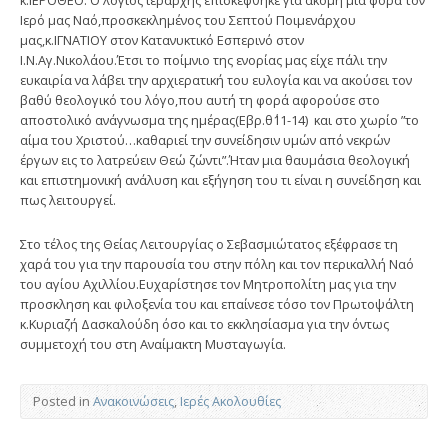
κ.ΙΕΡΟΘΕΟ. Ο λόγιος ιεράρχης επισκέφθηκε για ακόμη μια φορά τον
Ιερό μας Ναό,προσκεκλημένος του Σεπτού Ποιμενάρχου
μας,κ.ΙΓΝΑΤΙΟΥ στον Κατανυκτικό Εσπερινό στον
Ι.Ν.Αγ.Νικολάου.Έτσι το ποίμνιο της ενορίας μας είχε πάλι την
ευκαιρία να λάβει την αρχιερατική του ευλογία και να ακούσει τον
βαθύ θεολογικό του λόγο,που αυτή τη φορά αφορούσε στο
αποστολικό ανάγνωσμα της ημέρας(Εβρ.θ΄11-14) και στο χωρίο ”το
αίμα του Χριστού…καθαριεί την συνείδησιν υμών από νεκρών
έργων εις το λατρεύειν Θεώ ζώντι”.Ήταν μια θαυμάσια θεολογική
και επιστημονική ανάλυση και εξήγηση του τι είναι η συνείδηση και
πως λειτουργεί.
Στο τέλος της Θείας Λειτουργίας ο Σεβασμιώτατος εξέφρασε τη
χαρά του για την παρουσία του στην πόλη και τον περικαλλή Ναό
του αγίου Αχιλλίου.Ευχαρίστησε τον Μητροπολίτη μας για την
προσκληση και φιλοξενία του και επαίνεσε τόσο τον Πρωτοψάλτη
κ.Κυριαζή Δασκαλούδη όσο και το εκκλησίασμα για την όντως
συμμετοχή του στη Αναίμακτη Μυσταγωγία.
Posted in
Ανακοινώσεις
,
Ιερές Ακολουθίες