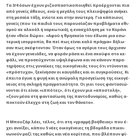
Τα 3/4 ό­σων έ­χουν ρι­ζο­σπα­στι­κο­ποι­η­θεί προ­έρ­χον­ται πια
α­πό γο­νείς ά­θε­ους, ε­νώ η με­γά­λη τους πλει­ο­ψη­φί­α α­νή­κει
στη με­σαί­α τά­ξη, ε­νί­ο­τε και στην α­νώ­τε­ρη. Για κά­ποι­ους
γο­νείς (που τα παι­διά τους πα­ρου­σί­α­ζαν προ­βλή­μα­τα ε­θι­
σμού σε αλ­κο­όλ ή ναρ­κω­τι­κά), η ε­να­σχό­λη­ση με το Κο­ρά­νι
ή­ταν «θεί­ο δώ­ρο». «Α­φού η θρη­σκεί­α του έ­δω­σε μια ε­σω­
τε­ρι­κή ι­σορ­ρο­πί­α, θα πεί πως εί­ναι κα­λό πράγ­μα» δή­λω­
σαν πως σκέ­φτον­ταν. Ό­ταν ό­μως τα α­γό­ρια τους άρ­χι­σαν
να έ­χουν γε­νειά­δες, να φο­ράν ρά­σα κι έ­να σκού­φο στο κε­
φά­λι, να προ­σεύ­χον­ται υ­ψη­λό­φω­να και να κά­νουν πα­ρα­
τη­ρή­σεις στις γυ­ναί­κες της οι­κο­γέ­νειάς τους ό­τι ντύ­νον­ται
«πρό­στυ­χα», ξε­κί­νη­σαν οι καυ­γά­δες και οι συγ­κρού­σεις. Κι
έ­πει­τα έ­γι­νε η φυ­γή και η α­νώ­μα­λη προ­σγεί­ω­ση της οι­κο­γέ­
νειας στη σκλη­ρή πραγ­μα­τι­κό­τη­τα. Οι γιοι τους φαν­τα­σι­ώ­
νον­ται ό­τι εί­ναι «ιπ­πό­τες», ό­τι έ­χουν μια «α­πο­στο­λή»,
«ζουν μέ­σα στη φαν­τα­σί­ω­ση της παν­το­δυ­να­μί­ας, κα­θώς α­
πο­κτούν έ­λεγ­χο στη ζω­ή και τον θά­να­το».
Η Μπου­ζάρ λέ­ει, τέ­λος, ό­τι στη «γραμ­μή βο­ή­θειας» που έ­
χει α­νοί­ξει, κά­που 5 νέ­ες οι­κο­γέ­νει­ες τη βδο­μά­δα ε­πι­κοι­
νω­νούν μα­ζί της κα­θώς και νέ­α κο­ρί­τσια, που βλέ­πουν φί­