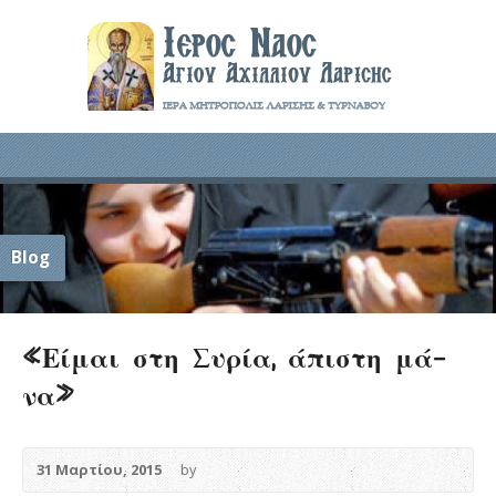
Blog
«Εί­μαι στη Συ­ρί­α, ά­πι­στη μά­
να»
31 Μαρτίου, 2015
by