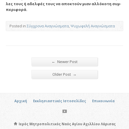
λες τους ή α­δελ­φές τους να α­πο­κτούν μιαν αλ­λό­κο­τη συμ­
πε­ρι­φο­ρά.
Posted in
Σύγχρονα Αναγνώσματα
,
Ψυχωφελή Αναγνώσματα
←
Newer Post
→
Older Post
Αρχική
Εκκλησιαστικές Ιστοσελίδες
Επικοινωνία
Ιερός Μητροπολιτικός Ναός Αγίου Αχιλλίου Λάρισας