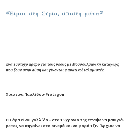
«Εί­μαι στη Συ­ρί­α, ά­πι­στη μά­να»
Ένα εύστοχο άρθρο για τους νέους με Μουσουλμανική καταγωγή
που ζουν στην Δύση και γίνονται φανατικοί ισλαμιστές.
Χρι­στί­να Παυ­λί­δου-
Protagon
Η Σά­ρα εί­ναι γαλ­λί­δα – στα 15 χρό­νια της έ­πα­ψε να μα­κι­γι­ά­
ρε­ται, να πη­γαί­νει στο σι­νε­μά και να φο­ρά τζιν. Άρ­χι­σε να