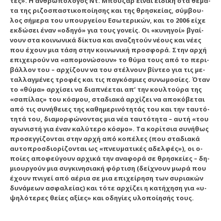
τές». Η αν­θρω­πο­λό­γος Ντ. Μπου­ζάρ εί­ναι ει­δι­κή στα θέ­μα­
τα της ρι­ζο­σπα­στι­κο­ποί­η­σης και της θρη­σκεί­ας, σύμ­βου­
λος σή­με­ρα του υ­πουρ­γεί­ου Ε­σω­τε­ρι­κών, και το 2006 εί­χε
εκ­δώ­σει έ­ναν «ο­δη­γό» για τους γο­νείς. Οι «κυ­νη­γοί» βγαί­
νουν στα κοι­νω­νι­κά δί­κτυ­α και α­να­ζη­τούν νέ­ους και νέ­ες
που έ­χουν μια τά­ση στην κοι­νω­νι­κή προ­σφο­ρά. Στην αρ­χή
ε­πι­χει­ρούν να «α­πο­μο­νώ­σουν» το θύ­μα τους α­πό το πε­ρι­
βάλ­λον του – αρ­χί­ζουν να του στέλ­νουν βίν­τε­ο για τις με­
ταλ­λαγ­μέ­νες τρο­φές και τις παγ­κό­σμι­ες συ­νω­μο­σί­ες. Ό­ταν
το «θύ­μα» αρ­χί­σει να δι­α­πνέ­ε­ται α­π’ την κουλ­τού­ρα της
«σα­πί­λας» του κό­σμου, στα­δια­κά αρ­χί­ζει να α­πο­κό­βε­ται
α­πό τις συ­νή­θει­ες της κα­θη­με­ρι­νό­τη­τάς του και την ταυ­τό­
τη­τά του, δι­α­μορ­φώ­νον­τας μια νέ­α ταυ­τό­τη­τα – αυ­τή «του
α­γω­νι­στή για έ­ναν κα­λύ­τε­ρο κό­σμο». Τα κο­ρί­τσια συ­νή­θως
προ­σεγ­γί­ζον­ται στην αρ­χή α­πό κο­πέ­λες (που στα­δια­κά
αυ­το­προσ­δι­ο­ρί­ζον­ται ως «πνευ­μα­τι­κές α­δελ­φές»), οι ο­
ποί­ες α­πο­φεύ­γουν αρ­χι­κά την α­να­φο­ρά σε θρη­σκεί­ες – δη­
μι­ουρ­γούν μια συγ­κι­νη­σια­κή φόρ­τι­ση (δεί­χνουν μω­ρά που
έ­χουν πνι­γεί α­πό α­έ­ρια σε μια ε­πι­χεί­ρη­ση των συ­ρια­κών
δυ­νά­με­ων α­σφα­λεί­ας) και τό­τε αρ­χί­ζει η κα­τή­χη­ση για «υ­
ψη­λό­τε­ρες θεί­ες α­ξί­ες» και ο­δη­γί­ες υ­λο­ποί­η­σής τους.