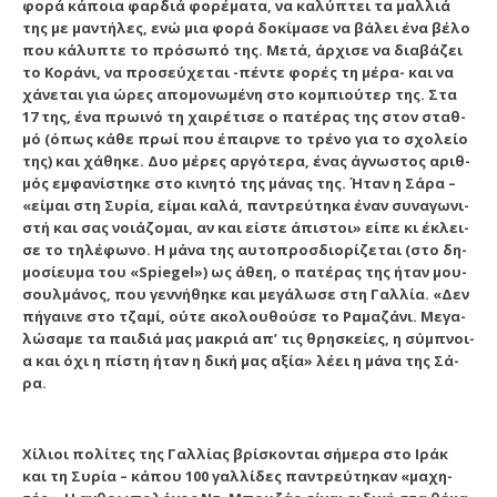
φο­ρά κά­ποι­α φαρ­διά φο­ρέ­μα­τα, να κα­λύ­πτει τα μαλ­λιά
της με μαν­τή­λες, ε­νώ μια φο­ρά δο­κί­μα­σε να βά­λει έ­να βέ­λο
που κά­λυ­πτε το πρό­σω­πό της. Με­τά, άρ­χι­σε να δι­α­βά­ζει
το Κο­ρά­νι, να προ­σεύ­χε­ται -πέν­τε φο­ρές τη μέ­ρα- και να
χά­νε­ται για ώ­ρες α­πο­μο­νω­μέ­νη στο κομ­πι­ού­τερ της. Στα
17 της, έ­να πρω­ι­νό τη χαι­ρέ­τι­σε ο πα­τέ­ρας της στον σταθ­
μό (ό­πως κά­θε πρω­ί που έ­παιρ­νε το τρέ­νο για το σχο­λεί­ο
της) και χά­θη­κε. Δυ­ο μέ­ρες αρ­γό­τε­ρα, έ­νας ά­γνω­στος α­ριθ­
μός εμ­φα­νί­στη­κε στο κι­νη­τό της μά­νας της. Ή­ταν η Σά­ρα –
«εί­μαι στη Συ­ρί­α, εί­μαι κα­λά, παν­τρεύ­τη­κα έ­ναν συ­να­γω­νι­
στή και σας νοι­ά­ζο­μαι, αν και εί­στε ά­πι­στοι» εί­πε κι έ­κλει­
σε το τη­λέ­φω­νο. Η μά­να της αυ­το­προσ­δι­ο­ρί­ζε­ται (στο δη­
μο­σί­ευ­μα του «Spiegel») ως ά­θε­η, ο πα­τέ­ρας της ή­ταν μου­
σουλ­μά­νος, που γεν­νή­θη­κε και με­γά­λω­σε στη Γαλ­λί­α. «Δεν
πή­γαι­νε στο τζα­μί, ού­τε α­κο­λου­θού­σε το Ρα­μα­ζά­νι. Με­γα­
λώ­σα­με τα παι­διά μας μα­κριά α­π’ τις θρη­σκεί­ες, η σύμ­πνοι­
α και ό­χι η πί­στη ή­ταν η δι­κή μας α­ξί­α» λέ­ει η μά­να της Σά­
ρα.
Χί­λιοι πο­λί­τες της Γαλ­λί­ας βρί­σκον­ται σή­με­ρα στο Ι­ράκ
και τη Συ­ρί­α – κά­που 100 γαλ­λί­δες παν­τρεύ­τη­καν «μα­χη­