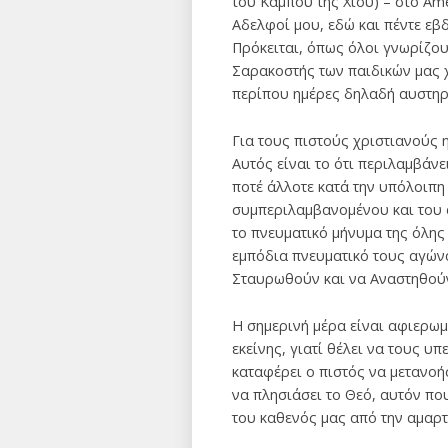
του Κάμπου της Χίου) – στο Am
Αδελφοί μου, εδώ και πέντε εβ
Πρόκειται, όπως όλοι γνωρίζου
Σαρακοστής των παιδικών μας χ
περίπου ημέρες δηλαδή αυστηρ
Για τους πιστούς χριστιανούς η
Αυτός είναι το ότι περιλαμβάνε
ποτέ άλλοτε κατά την υπόλοιπη
συμπεριλαμβανομένου και του α
το πνευματικό μήνυμα της όλης
εμπόδια πνευματικό τους αγώνα
Σταυρωθούν και να Αναστηθούν 
Η σημερινή μέρα είναι αφιερωμ
εκείνης, γιατί θέλει να τους υ
καταφέρει ο πιστός να μετανοήσ
να πλησιάσει το Θεό, αυτόν πο
του καθενός μας από την αμαρτ