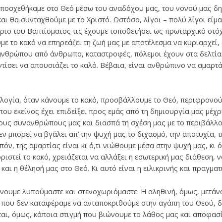
υποσχεθήκαμε στο Θεό μέσω του αναδόχου μας, του νονού μας δηλ
ι θα συνταχθούμε με το Χριστό. Ωστόσο, λίγοι – πολύ λίγοι είμα
ριο του Βαπτίσματος τις έχουμε τοποθετήσει ως πρωταρχικό στόχ
με το κακό να επηρεάζει τη ζωή μας με αποτέλεσμα να κυριαρχεί,
 ανθρώπου από άνθρωπο, καταστροφές, πόλεμοι έχουν στα δελτία
οντίσει να απουσιάζει το καλό. Βέβαια, είναι ανθρώπινο να αμαρτ
γία, όταν κάνουμε το κακό, προσβάλλουμε το Θεό, περιφρονούμε
υ εκείνος έχει επιδείξει προς εμάς από τη δημιουργία μας μέχρι
ους συνανθρώπους μας και διασπά τη σχέση μας με το περιβάλλον.
εν μπορεί να βγάλει απ’ την ψυχή μας το διχασμό, την αποτυχία, 
όν, της αμαρτίας είναι κι ό,τι νιώθουμε μέσα στην ψυχή μας, κι ό
ριστεί το κακό, χρειάζεται να αλλάξει η εσωτερική μας διάθεση, 
και η θέλησή μας στο Θεό. Κι αυτό είναι η ειλικρινής και πραγματ
ουμε λυπούμαστε και στενοχωριόμαστε. Η αληθινή, όμως, μετάνοι
, που δεν καταφέραμε να ανταποκριθούμε στην αγάπη του Θεού, δε
αι, όμως, κάποια στιγμή που βιώνουμε το λάθος μας και αποφασ