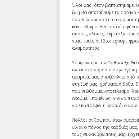
Όλοι μας, όταν βαπτιστήκαμε, 
ζωή θα αποτάξουμε το Σατανά κα
που δώσαμε κατά το ιερό μυστή
κάνει βίωμα. Αντ’ αυτού αφήνου
απάτες, κλοπές, εκμετάλλευση
γιατί εμείς οι ίδιοι έχουμε φρ
αναμάρτητος.
Σύμφωνα με την Ορθόδοξη Θεολο
ανταποκρινόμαστε στην αγάπη πο
αμαρτία, μας αποξενώνει από τ
στη ζωή μας, χρήματα ή δόξα, δ
που νιώθουμε. Αποτέλεσμα, λοιπ
ακούμε. Επομένως, για να περιο
να επιστρέψει η καρδιά, ο νους 
Πολλοί άνθρωποι, όταν αμαρτάν
Είναι ο πόνος της καρδιάς μας
τους συνανθρώπους μας. Έρχετ