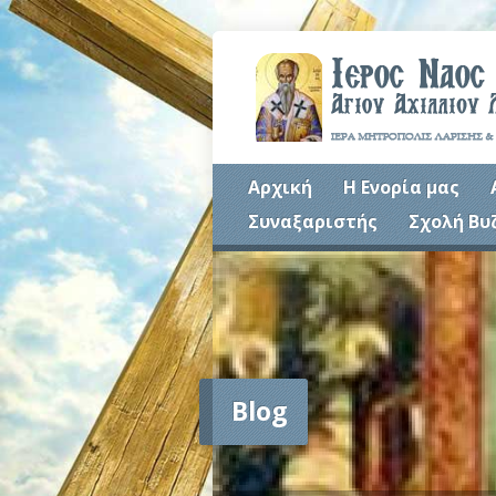
Αρχική
Η Ενορία μας
Συναξαριστής
Σχολή Βυ
Blog