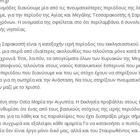
en.gr
δομάδες διανύουμε μία από τις πνευματικότερες περιόδους της λ
με, για την περίοδο της Αγίας και Μεγάλης Τεσσαρακοστής ή Σαρ
ρόνων. Η ονομασία της οφείλεται στο ότι περιλαμβάνει 6 συνολ
ής νηστείας.
 Σαρακοστή είναι η κατεξοχήν ιερή περίοδος του εκκλησιαστικού 
ι μια σειρά από ιδιαίτερες ακολουθίες που τελούνται μόνο κατά τ
 χρονιά. Έτσι, λοιπόν, τα απογεύματα όλων των Κυριακών της Με
ποψινού, τελούνται στους ναούς Κατανυκτικοί Εσπερινοί που με
 περιόδου που διανύουμε και που ως στόχο έχουν να στηρίξουν 
 για τη σωτηρία και την Ανάσταση. Να τους στηρίξουν πνευματικ
μαζί με το Χριστό.
ένη στην Οσία Μαρία την Αιγυπτία. Η Εκκλησία προβάλλει στους
πενθυμίσει ότι ένας από τους βασικούς στόχους της ιερής περιόδ
ει για τα λάθη και τις παραλείψεις που έχει διαπράξει μέχρι σήμ
υ συγχωρά και εξαλείφει κάθε αμαρτία.Το να κατανοήσει ο πιστός
ία δεν είναι έργο μόνο δικό μας, αλλά και του Σταυρωθέντος και