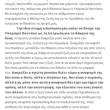
στιγμή, ακολουθεί, συγχωρεί, θρηνεί και χαίρεται, προσφέροντας
τον εαυτό της. Ακόμη και μετά θάνατον όμως η Υπεραγία Θεοτόκος
θα συνεχίσει την κοινωνία με όλο το ανθρώπινο γένος,
παραμένοντας η Μήτηρ της Ζωής και με τις πρεσβείες της θα
λυτρώνει εκ θανάτου τις ψυχές μας.
Την ίδια στιγμή η Εκκλησία μάς καλεί να δούμε την
Υπεραγία Θεοτόκο ως τη λύτρωση για τα δάκρυα της
Εύας.
Η πρώτη γυναίκα δακρύζει γιατί νικιέται από τον
εγωκεντρισμό της, συζητά με τον πειρασμό, δοκιμάζει τον καρπό
του θανάτου, μεταδίδει τον θάνατο στον πλησίον της και από τότε η
αποστολή της είναι με δάκρυα να γεννά ζωή για να υπερνικήσει δι’
αυτής τον θάνατο κι όμως να υποτάσσεται τελικά σ’ αυτόν. Κι αυτό
διότι χωρίς Θεό ακόμη και η ζωή, όσο κι αν είναι έργο δημιουργίας,
δεν είναι αρκετή για να νικήσει τον θάνατο σε όλες τις μορφές
του.
Δακρύζει η πρώτη γυναίκα διότι τώρα η αναφορά της
δεν είναι ο Θεός, αλλά ο πλησίον της, δεν είναι ο ουρανός,
αλλά η γη, μόνο που αυτή η αναφορά δεν έχει κριτήριο την
αγάπη, αλλά την αποστροφή, την εξουσία του ενός έναντι
του άλλου.
Κι έτσι η ζωή παύει και πάλι να είναι Παράδεισος κι
αυτό διαφαίνεται στις διαπροσωπικές σχέσεις, στην επιθυμία της
μητέρας να κρατά προσκολλημένα τα παιδιά κοντά της, στην
αίσθηση ότι είναι κτήμα της, όπως και κάθε τι στον κόσμο.