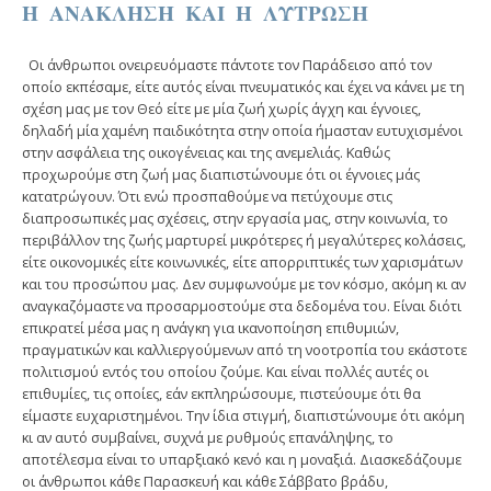
Η ΑΝΑΚΛΗΣΗ ΚΑΙ Η ΛΥΤΡΩΣΗ
Οι άνθρωποι ονειρευόμαστε πάντοτε τον Παράδεισο από τον
οποίο εκπέσαμε, είτε αυτός είναι πνευματικός και έχει να κάνει με τη
σχέση μας με τον Θεό είτε με μία ζωή χωρίς άγχη και έγνοιες,
δηλαδή μία χαμένη παιδικότητα στην οποία ήμασταν ευτυχισμένοι
στην ασφάλεια της οικογένειας και της ανεμελιάς. Καθώς
προχωρούμε στη ζωή μας διαπιστώνουμε ότι οι έγνοιες μάς
κατατρώγουν. Ότι ενώ προσπαθούμε να πετύχουμε στις
διαπροσωπικές μας σχέσεις, στην εργασία μας, στην κοινωνία, το
περιβάλλον της ζωής μαρτυρεί μικρότερες ή μεγαλύτερες κολάσεις,
είτε οικονομικές είτε κοινωνικές, είτε απορριπτικές των χαρισμάτων
και του προσώπου μας. Δεν συμφωνούμε με τον κόσμο, ακόμη κι αν
αναγκαζόμαστε να προσαρμοστούμε στα δεδομένα του. Είναι διότι
επικρατεί μέσα μας η ανάγκη για ικανοποίηση επιθυμιών,
πραγματικών και καλλιεργούμενων από τη νοοτροπία του εκάστοτε
πολιτισμού εντός του οποίου ζούμε. Και είναι πολλές αυτές οι
επιθυμίες, τις οποίες, εάν εκπληρώσουμε, πιστεύουμε ότι θα
είμαστε ευχαριστημένοι. Την ίδια στιγμή, διαπιστώνουμε ότι ακόμη
κι αν αυτό συμβαίνει, συχνά με ρυθμούς επανάληψης, το
αποτέλεσμα είναι το υπαρξιακό κενό και η μοναξιά. Διασκεδάζουμε
οι άνθρωποι κάθε Παρασκευή και κάθε Σάββατο βράδυ,