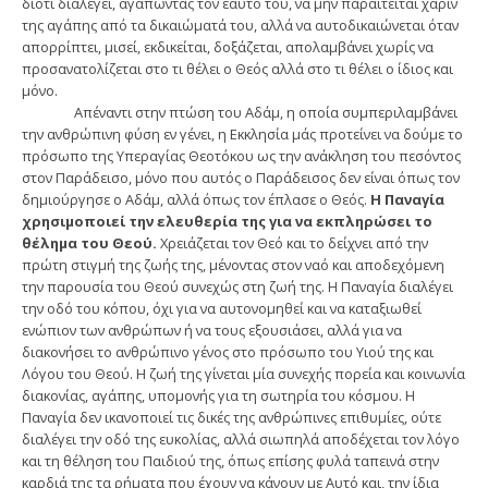
διότι διαλέγει, αγαπώντας τον εαυτό του, να μην παραιτείται χάριν
της αγάπης από τα δικαιώματά του, αλλά να αυτοδικαιώνεται όταν
απορρίπτει, μισεί, εκδικείται, δοξάζεται, απολαμβάνει χωρίς να
προσανατολίζεται στο τι θέλει ο Θεός αλλά στο τι θέλει ο ίδιος και
μόνο.
Απέναντι στην πτώση του Αδάμ, η οποία συμπεριλαμβάνει
την ανθρώπινη φύση εν γένει, η Εκκλησία μάς προτείνει να δούμε το
πρόσωπο της Υπεραγίας Θεοτόκου ως την ανάκληση του πεσόντος
στον Παράδεισο, μόνο που αυτός ο Παράδεισος δεν είναι όπως τον
δημιούργησε ο Αδάμ, αλλά όπως τον έπλασε ο Θεός.
Η Παναγία
χρησιμοποιεί την ελευθερία της για να εκπληρώσει το
θέλημα του Θεού.
Χρειάζεται τον Θεό και το δείχνει από την
πρώτη στιγμή της ζωής της, μένοντας στον ναό και αποδεχόμενη
την παρουσία του Θεού συνεχώς στη ζωή της. Η Παναγία διαλέγει
την οδό του κόπου, όχι για να αυτονομηθεί και να καταξιωθεί
ενώπιον των ανθρώπων ή να τους εξουσιάσει, αλλά για να
διακονήσει το ανθρώπινο γένος στο πρόσωπο του Υιού της και
Λόγου του Θεού. Η ζωή της γίνεται μία συνεχής πορεία και κοινωνία
διακονίας, αγάπης, υπομονής για τη σωτηρία του κόσμου. Η
Παναγία δεν ικανοποιεί τις δικές της ανθρώπινες επιθυμίες, ούτε
διαλέγει την οδό της ευκολίας, αλλά σιωπηλά αποδέχεται τον λόγο
και τη θέληση του Παιδιού της, όπως επίσης φυλά ταπεινά στην
καρδιά της τα ρήματα που έχουν να κάνουν με Αυτό και, την ίδια