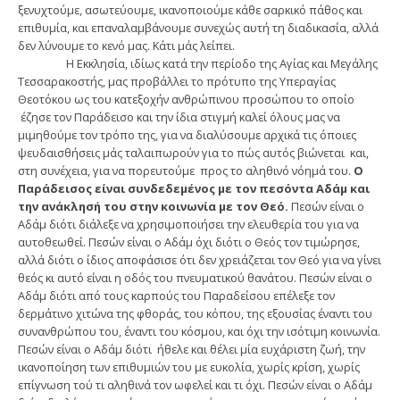
ξενυχτούμε, ασωτεύουμε, ικανοποιούμε κάθε σαρκικό πάθος και
επιθυμία, και επαναλαμβάνουμε συνεχώς αυτή τη διαδικασία, αλλά
δεν λύνουμε το κενό μας. Κάτι μάς λείπει.
Η Εκκλησία, ιδίως κατά την περίοδο της Αγίας και Μεγάλης
Τεσσαρακοστής, μας προβάλλει το πρότυπο της Υπεραγίας
Θεοτόκου ως του κατεξοχήν ανθρώπινου προσώπου το οποίο
έζησε τον Παράδεισο και την ίδια στιγμή καλεί όλους μας να
μιμηθούμε τον τρόπο της, για να διαλύσουμε αρχικά τις όποιες
ψευδαισθήσεις μάς ταλαιπωρούν για το πώς αυτός βιώνεται και,
στη συνέχεια, για να πορευτούμε προς το αληθινό νόημά του.
Ο
Παράδεισος είναι συνδεδεμένος με τον πεσόντα Αδάμ και
την ανάκλησή του στην κοινωνία με τον Θεό.
Πεσών είναι ο
Αδάμ διότι διάλεξε να χρησιμοποιήσει την ελευθερία του για να
αυτοθεωθεί. Πεσών είναι ο Αδάμ όχι διότι ο Θεός τον τιμώρησε,
αλλά διότι ο ίδιος αποφάσισε ότι δεν χρειάζεται τον Θεό για να γίνει
θεός κι αυτό είναι η οδός του πνευματικού θανάτου. Πεσών είναι ο
Αδάμ διότι από τους καρπούς του Παραδείσου επέλεξε τον
δερμάτινο χιτώνα της φθοράς, του κόπου, της εξουσίας έναντι του
συνανθρώπου του, έναντι του κόσμου, και όχι την ισότιμη κοινωνία.
Πεσών είναι ο Αδάμ διότι ήθελε και θέλει μία ευχάριστη ζωή, την
ικανοποίηση των επιθυμιών του με ευκολία, χωρίς κρίση, χωρίς
επίγνωση τού τι αληθινά τον ωφελεί και τι όχι. Πεσών είναι ο Αδάμ