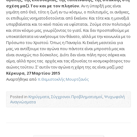
σχέση μαζί Του και με τον πλησίον.
Αν η ύπαρξή μας είναι
γεμάτη από Θεό, τότε η ζωή εν τω κόσμω, ο πολιτισμός, οι ανάγκες,
οι επιθυμίες νοηματοδοτούνται από Εκείνον. Και τότε και η μοναξιά
υπερβαίνεται και το κενό παύει να υφίσταται. Ζούμε στον πολιτισμό
και στον κόσμο μας, γνωρίζοντας το γιατί. Και δεν προσπαθούμε με
υποκατάστατα να νικήσουμε τον θάνατο, αλλά με την κοινωνία με το
Πρόσωπο του Χριστού. Όπως η Παναγία. Κι Εκείνη μεσιτεύει για
μας, να αντέξουμε τον αγώνα που πάντοτε είναι μπροστά μας και
είναι συνεχώς πιο δύσκολος. Διότι δεν είναι πάλη προς σάρκα και
αίμα, αλλά προς τας αρχάς και τας εξουσίας το κοσμοκράτορος του
αιώνος τούτου. Σ’ αυτόν τον αγώνα η χάρη της ας είναι μαζί μας!
Κέρκυρα, 27 Μαρτίου 2015
Αναρτήθηκε από
π.Θεμιστοκλής Μουρτζανός
Posted in
Κηρύγματα
,
Σύγχρονοι Προβληματισμοί
,
Ψυχωφελή
Αναγνώσματα