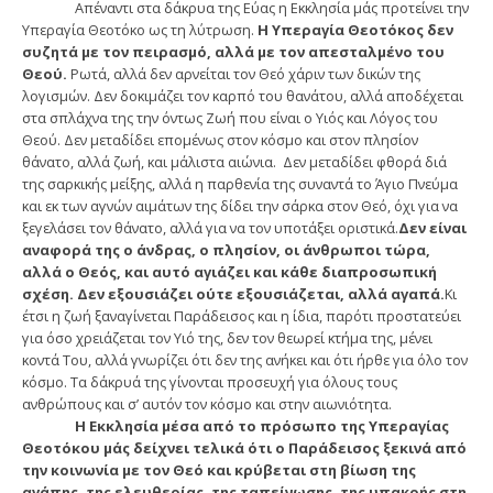
Απέναντι στα δάκρυα της Εύας η Εκκλησία μάς προτείνει την
Υπεραγία Θεοτόκο ως τη λύτρωση.
Η Υπεραγία Θεοτόκος δεν
συζητά με τον πειρασμό, αλλά με τον απεσταλμένο του
Θεού.
Ρωτά, αλλά δεν αρνείται τον Θεό χάριν των δικών της
λογισμών. Δεν δοκιμάζει τον καρπό του θανάτου, αλλά αποδέχεται
στα σπλάχνα της την όντως Ζωή που είναι ο Υιός και Λόγος του
Θεού. Δεν μεταδίδει επομένως στον κόσμο και στον πλησίον
θάνατο, αλλά ζωή, και μάλιστα αιώνια. Δεν μεταδίδει φθορά διά
της σαρκικής μείξης, αλλά η παρθενία της συναντά το Άγιο Πνεύμα
και εκ των αγνών αιμάτων της δίδει την σάρκα στον Θεό, όχι για να
ξεγελάσει τον θάνατο, αλλά για να τον υποτάξει οριστικά.
Δεν είναι
αναφορά της ο άνδρας, ο πλησίον, οι άνθρωποι τώρα,
αλλά ο Θεός, και αυτό αγιάζει και κάθε διαπροσωπική
σχέση. Δεν εξουσιάζει ούτε εξουσιάζεται, αλλά αγαπά.
Κι
έτσι η ζωή ξαναγίνεται Παράδεισος και η ίδια, παρότι προστατεύει
για όσο χρειάζεται τον Υιό της, δεν τον θεωρεί κτήμα της, μένει
κοντά Του, αλλά γνωρίζει ότι δεν της ανήκει και ότι ήρθε για όλο τον
κόσμο. Τα δάκρυά της γίνονται προσευχή για όλους τους
ανθρώπους και σ’ αυτόν τον κόσμο και στην αιωνιότητα.
Η Εκκλησία μέσα από το πρόσωπο της Υπεραγίας
Θεοτόκου μάς δείχνει τελικά ότι ο Παράδεισος ξεκινά από
την κοινωνία με τον Θεό και κρύβεται στη βίωση της
αγάπης, της ελευθερίας, της ταπείνωσης, της υπακοής στη