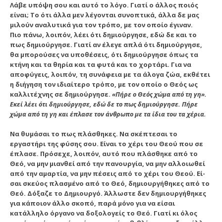
Λάβε υπόψη σου και αυτό το λόγο. Γιατί ο άλλος ποιός
είναι; Το ότι άλλα μεν λέγονται συνοπτικά, άλλα δε μας
μιλούν αναλυτικά για τον τρόπο, με τον οποίο έγι­ναν.
Πιο πάνω, λοιπόν, λέει ότι δημιούργησε, εδώ δε και το
πως δημιούργησε. Γιατί αν έλεγε απλά ότι δη­μιούργησε,
θα μπορούσες να υποθέσεις, ότι δημιούργησε όπως τα
κτήνη και τα θηρία και τα φυτά και το χορτάρι. Για να
αποφύγεις, λοιπόν, τη συνάφεια με τα άλογα ζώα, εκθέτει
η διήγηση τον ιδιαίτερο τρόπο, με τον οποίο ο Θε­ός ως
καλλιτέχνης σε δημιούργησε.
«Πήρε ο Θεός χώμα από τη γη».
Εκεί λέει ότι δημιούργησε, εδώ δε το πως δημιούργησε. Πήρε
χώμα από τη γη και έπλασε τον άν­θρωπο με τα ίδια του τα χέρια.
Να θυμάσαι το πως πλάσθηκες. Να σκέπτεσαι το
εργαστήρι της φύσης σου. Είναι το χέρι του Θεού που σε
έπλασε. Πρόσεχε, λοιπόν, αυτό που πλάσθηκε από το
Θεό, να μην μιανθεί από την πανουργία, να μην αλλοιωθεί
από την αμαρτία, να μην πέσεις από το χέρι του Θεού. Εί­
σαι σκεύος πλασμένο από το Θεό, δημιουργήθηκες από το
Θεό. Δόξαζε το Δημιουργό. Άλλωστε δεν δημιουργήθηκες
για κάποιον άλλο σκοπό, παρά μόνο για να είσαι
κατάλληλο όργανο να δοξολογείς το Θεό. Γιατί κι όλος