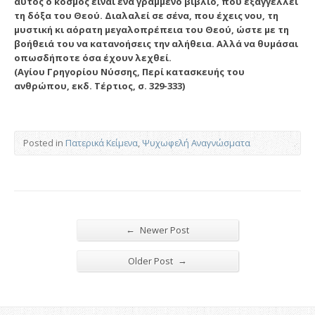
αυτός ο κόσμος είναι ένα γραμμένο βιβλίο, που εξαγγέλ­λει
τη δόξα του Θεού. Διαλαλεί σε σένα, που έχεις νου, τη
μυστική κι αόρατη μεγαλοπρέπεια του Θεού, ώστε με τη
βοήθειά του να κατανοήσεις την αλήθεια. Αλλά να θυ­μάσαι
οπωσδήποτε όσα έχουν λεχθεί.
(Αγίου Γρηγορίου Νύσσης, Περί κατασκευής του
ανθρώπου, εκδ. Τέρτιος, σ. 329-333)
Posted in
Πατερικά Κείμενα
,
Ψυχωφελή Αναγνώσματα
←
Newer Post
→
Older Post