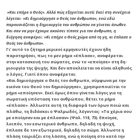
«Και επήρε ο Θεός». Αλλά πώς εξηγείται αυτό; Εκεί στη συνέχεια
λέγεται· «Κι δημιούργησε ο Θεός τον άνθρωπο», ενώ εδώ
παρουσιάζεται η δημιουργία του ανθρώ­που να γίνεται άνωθεν.
Και σαν να μην έχουμε ακούσει τί­ποτε για τον άνθρωπο, η
διήγηση αναφέρει: «Κι επήρε ο Θεός χώμα από τη γη, κι έπλασε ο
Θεός τον άνθρωπο».
Γι’ αυτό το ζήτημα μερικοί ερμηνευτές έχουν ήδη
παρατηρήσει, πως το μεν ρήμα «έπλασε», αναφέρεται
στην κατασκευή του σώματος, ενώ το «εποίησε» στη δη­
μιουργία της ψυχής. Και δεν αποκλείεται να είναι αληθι­νός
ο λόγος. Γιατί όπου αναφέρεται:
«Και δημιούργησε ο Θεός τον άνθρωπο, σύμφωνα με την
εικόνα του Θεού τον δημιούργησε», χρησιμοποιείται το
ρήμα «εποίησεν». Ε­κεί όμως όπου γίνεται λόγος για τη
σωματική υπόσταση του ανθρώπου, θέτει το ρήμα
«έπλασε». Άλλωστε αυτή τη διαφορά των όρων ποιώ και
πλάθω, τη διδάσκει ο Ψαλμωδός, λέγοντας: «Τα χέρια σου
με εποίησαν και με έπλασαν» (Ψαλ. 118, 73). Εποίησε,
λοιπόν, τον εσωτερικό άνθρωπο, δηλαδή τη ψυχή,
έπλασε δε τον εξωτερικό, δηλαδή το σώμα. Άλλωστε η
πλάση ταιριάζει στη λά­σπη, ενώ η ποίηση στο κατά την