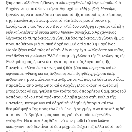
ξάφνιασε. «
Ἰδοῦσα
» ἡ Παναγία «
διεταράχθη ἐπί τῷ λόγῳ αὐτοῦ
». Κι ὁ
Ἀρχάγγελος σπεύδει να τήν καθησυχάσει «
Μή φοβοῦ, Μαριάμ
»,
ξεκινώντας νά ἀποκαλύπτει τόν σκοπό τῆς παρουσίας του ἐμπρός
της, ξεκινώντας νά φανερώνει τό «ἀπ΄αἰῶνος μυστήριον» τῆς
Ἐνσάρκωσης τοῦ Υἱοῦ τοῦ Θεοῦ. «
Καί ἰδοῦ συλλήψῃ ἐν γαστρί καί τέξῃ
υἱόν καί καλέσεις τό ὄνομα αὐτοῦ Ἰησοῦν
» συνεχίζει ὁ Ἀρχάγγελος
λέγοντας τό
τί
πρόκειται νά γίνει. Ὅλα ὅσα πρόκειται νά γίνουν ὅμως
προϋποθέτουν μιά φυσική ἀρχή καί μιά αἰτία πού ἡ Παρθένος
Μαρία ξέρει καλά πώς σέ αὐτήν δέν συντρέχει. «
Πῶς ἔσται μοι τοῦτο,
ἐπεί ἄνδρα οὐ γινώσκω
;» Ἐδῶ ἡ ποιητική γλῶσσα τῆς Ὑμνολογίας τῆς
Ἐκκλησίας μας, ἑρμηνεύει τήν ἀπορία στούς λογισμούς τῆς
Παναγίας: «
Ξένος ἔστι ὁ λόγος καί ἡ θέα, ξένα σου τά ρήματα καί τά
μηνύματα
». «
Φαίνῃ μοι ὡς ἄνθρωπος καί πῶς φθέγγῃ ρήματα ὑπέρ
ἄνθρωπον
;», μοῦ φαίνεσαι γιά ἄνθρωπος καί πῶς τά λόγια σου εἶναι
παραπάνω ἀπό ἄνθρωπο; Καί ὁ Ἀρχάγγελος, ἀκόμη κι αὐτός μή
μπορῶντας νά ἑρμηνεύσει τόν τρόπο τοῦ ἀπορρήτου θαύματος τοῦ
ἀσπόρου τόκου πού πρόκειται νά λάβει χώρα στήν κοιλία τῆς
Παναγίας, καταφεύγει καί ὁδηγεῖ τήν ἀληθινή ἀπορία καί τόν
θεοφιλῆ φόβο Της πρός τόν Θεό. Εἶναι ἡ στιγμή γιά νά ἀποκαλυφθεῖ
ἀπό τόν Γαβριήλ ὁ ἱερός σκοπός γιά τόν ὁποῖο «
οὐρανόθεν
ἐπέμφθη
». Νά ἀποκαλυφθεῖ καί νά φανερωθεῖ τό «
ἀπ΄ αἰῶνος
μυστήριον
» πού δέν εἶναι τά ὅσα μέχρι ἐδῶ ἔχει πεῖ, ἀλλά αὐτό πού