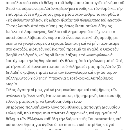
ἀπεκάλυψε ὅτι ἐάν τό θέλημα τοῦ ἀνθρώπου ὑποταγεῖ στό νόμο τοῦ
Θεοῦ καί σύμφωνα μέ Αὐτόν κυβερνήσει ὁ νοῦς καί τόν θυμό καί τήν
ἐπιθυμία, τότε ὁ Ἀχώρητος χωρεῖ μέσα στόν ἄνθρωπο καί φθάνει
«
εἰς ἄνθρωπον τέλειον, εἰς μέτρον ἡλικίας τοῦ πληρώματος τοῦ Χριστοῦ
».
Ὄντας λοιπόν ἀπό τήν φύση μας, ὅπως διαπυστώνει ὁ Ἅγιος
Ἰωάννης ὁ Δαμασκηνός, δούλοι τοῦ Δημιουργοῦ καί ἔχοντας τό
αὐτεξούσιο, λάβαμε τόν νόμο πού εἶναι συστατικό τῆς ἀρετῆς, μέ
σκοπό νά γνωρίσουμε ὅτι ἔχουμε Δεσπότη καί νά μήν περπατάμε
στό σκοτάδι. Διότι τόν καθένα πού προτιμᾶ τό ἀγαθό, ὁ Θεός τόν
βοηθᾶ στό ἀγαθό, καί ἀφοῦ διαφυλάξουμε τό «
κατά φύσιν
» νά
ἐπιτύχουμε τήν ἀφθαρσία καί τήν θέωση, ἀπό τήν ἕνωση μέ τό Θεό,
μέ τήν κατά τό δυνατόν ταύτιση τοῦ θελήματός μας πρός Αὐτόν. Ὅ,τι
δηλαδή ἀκριβῶς ἔπραξε κατά τόν Εὐαγγελισμό καί τήν ἄσπορον
σύλληψιν τοῦ Υἱοῦ της ἡ Ὑπεραγία Θεοτόκος καί Αεἰπάρθενος
Μαρία.
Τέλος, ἀγαπητοί μου, γιά νά μνημονεύσουμε καί τούς ἥρωες τῶν
ἀγώνων τῆς Ἑλληνικῆς Ἐπαναστάσεως τῆς σημερινῆς ἐπετείου τῆς
ἐθνικῆς μας ἑορτῆς, νά ξαναθυμηθοῦμε ἕναν
ὑπερόχως πολυσήμαντο λόγο τοῦ ἐθνικοῦ μας ποιητῆ Διονυσίου
Σολωμοῦ, πού παραμένει πάντοτε διαχρονικός, καί ἑρμηνεύει τό
θέλημα τῶν Ἑλλήνων καθ’ ὅλη τήν διάρκεια τῆς Τουρκοκρατίας, γιά
αὐτοσυνειδησία, γιά ἀγῶνα ὑπέρ πίστεως καί πατρίδος καί γιά