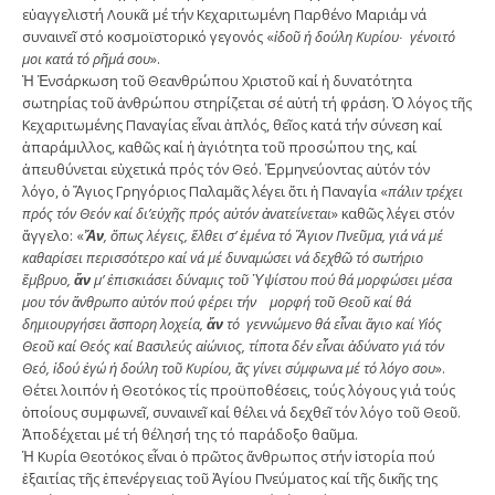
εὐαγγελιστή Λουκᾶ μέ τήν Κεχαριτωμένη Παρθένο Μαριάμ νά
συναινεῖ στό κοσμοϊστορικό γεγονός «
ἰδοῦ ἡ δο
ύλη Κυρίου∙
γένοιτό
μοι κατά τό ρῆμά σου
».
Ἡ Ἐνσάρκωση τοῦ Θεανθρώπου Χριστοῦ καί ἡ δυνατότητα
σωτηρίας τοῦ ἀνθρώπου στηρίζεται σέ αὐτή τή φράση. Ὁ λόγος τῆς
Κεχαριτωμένης Παναγίας εἶναι ἁπλός, θεῖος κατά τήν σύνεση καί
ἀπαράμιλλος, καθῶς καί ἡ ἁγιότητα τοῦ προσώπου της, καί
ἀπευθύνεται εὐχετικά πρός τόν Θεό. Ἑρμηνεύοντας αὐτόν τόν
λόγο, ὁ Ἅγιος Γρηγόριος Παλαμᾶς λέγει ὅτι ἡ Παναγία «
πάλιν
τρέχει
πρός τόν Θεόν καί δι’εὐχῆς πρός αὐτόν ἀνατείνεται
» καθῶς λέγει στόν
ἄγγελο: «
Ἄν
, ὅπως λέγεις, ἔλθει σ’ ἐμένα τό Ἅγιον Πνεῦμα, γιά νά μέ
καθαρίσει περισσότερο καί νά μέ δυναμώσει νά δεχθῶ τό σωτήριο
ἔμβρυο,
ἄν
μ’ ἐπισκιάσει δύναμις τοῦ Ὑψίστου πού θά μορφώσει μέσα
μου τόν ἄνθρωπο αὐτόν πού φέρει τήν μορφή τοῦ Θεοῦ καί θά
δημιουργήσει ἄσπορη λοχεία,
ἄν
τό
γεννώμενο θά εἶναι ἅγιο καί Υἱός
Θεοῦ καί Θεός καί Βασιλεύς αἰώνιος, τίποτα δέν εἶναι ἀδύνατο γιά τόν
Θεό, ἰδού ἐγώ ἡ δούλη τοῦ Κυρίου, ἄς γίνει σύμφωνα μέ τό λόγο σου
».
Θέτει λοιπόν ἡ Θεοτόκος τίς προϋποθέσεις, τούς λόγους γιά τούς
ὁποίους συμφωνεῖ, συναινεῖ καί θέλει νά δεχθεῖ τόν λόγο τοῦ Θεοῦ.
Ἀποδέχεται μέ τή θέλησή της τό παράδοξο θαῦμα.
Ἡ Κυρία Θεοτόκος εἶναι ὁ πρῶτος ἄνθρωπος στήν ἱστορία πού
ἐξαιτίας τῆς ἐπενέργειας τοῦ Ἁγίου Πνεύματος καί τῆς δικῆς της