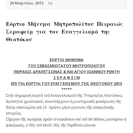
20 Μαρτίου, 2015
by
Εόρτιο Μήνυμα Μητροπολίτου Πειραιώς
Σεραφείμ για τον Ευαγγελισμό της
Θεοτόκου
ΕΟΡΤΙΟ ΜΗΝΥΜΑ
ΤΟΥ ΣΕΒΑΣΜΙΩΤΑΤΟΥ ΜΗΤΡΟΠΟΛΙΤΟΥ
ΠΕΙΡΑΙΩΣ ΔΡΑΠΕΤΣΩΝΑΣ & ΚΑΙ ΑΓΙΟΥ ΙΩΑΝΝΟΥ ΡΕΝΤΗ
Σ Ε Ρ Α Φ Ε Ι Μ
ΕΠΙ ΤΗι ΕΟΡΤΗι ΤΟΥ ΕΥΑΓΓΕΛΙΣΜΟΥ ΤΗΣ ΘΕΟΤΟΚΟΥ 2015
*****
Στήν σημερινή ἑορτή τοῦ Εὐαγγελισμοῦ τῆς Ὑπεραγίας Θεοτόκου,
ἀγαπητοί χριστιανοί, συνυπάρχουν ἡ μυστηριακή φανέρωση τῆς
θείας οἰκονομίας καί τό πρῶτο μέγα γεγονός τῆς εὐαγγελικῆς
ἱστορίας.
Σ
ῆμερον τῆς σωτηρίας ἡμῶν τό κεφάλαιον καί τοῦ ἀπ΄ αἰῶνος μυστηρίου ἡ
φανέρωσις, ὁ Υἱός τοῦ Θεοῦ, Υἱός τῆς Παρθένου γίνεται.