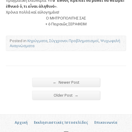
πραγματική ἐλευθερία: «
Τό Ἔθνος πρέπει νά μάθει νά θεωρεῖ
ἐθνικό ὅ,τι εἶναι ἀληθινό
».
Χρόνια πολλά καί εὐλογημένα!
Ο ΜΗΤΡΟΠΟΛΙΤΗΣ ΣΑΣ
+ ὁ Πειραιῶς ΣΕΡΑΦΕΙΜ
Posted in
Κηρύγματα
,
Σύγχρονοι Προβληματισμοί
,
Ψυχωφελή
Αναγνώσματα
←
Newer Post
→
Older Post
Αρχική
Εκκλησιαστικές Ιστοσελίδες
Επικοινωνία