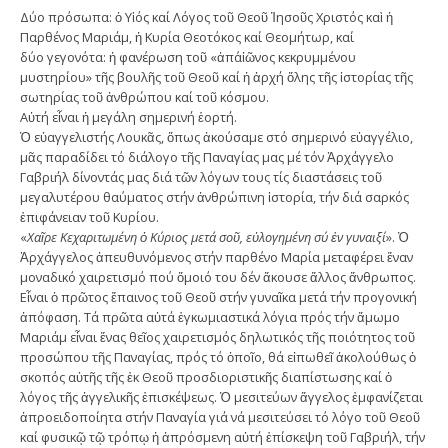
Δύο πρόσωπα: ὁ Υἱός καί Λόγος τοῦ Θεοῦ Ἰησοῦς Χριστός καὶ ἡ
Παρθένος Μαριάμ, ἡ Κυρία Θεοτόκος καί Θεομήτωρ, καί
δύο γεγονότα: ἡ φανέρωση τοῦ «ἀπ΄αἰῶνος κεκρυμμένου
μυστηρίου» τῆς βουλῆς τοῦ Θεοῦ καί ἡ ἀρχή ὅλης τῆς ἱστορίας τῆς
σωτηρίας τοῦ ἀνθρώπου καί τοῦ κόσμου.
Αὐτή εἶναι ἡ μεγάλη σημερινή ἑορτή.
Ὁ εὐαγγελιστής Λουκᾶς, ὅπως ἀκούσαμε στό σημερινό εὐαγγέλιο,
μᾶς παραδίδει τό διάλογο τῆς Παναγίας μας μέ τόν Ἀρχάγγελο
Γαβριήλ δίνοντάς μας διά τῶν λόγων τους τίς διαστάσεις τοῦ
μεγαλυτέρου θαύματος στήν ἀνθρώπινη ἱστορία, τήν διά σαρκός
ἐπιφάνειαν τοῦ Κυρίου.
«
Χαῖρε Κεχαριτωμένη ὁ Κύριος μετά σοῦ, εὐλογημένη σύ ἐν γυναιξί
». Ὁ
Ἀρχάγγελος ἀπευθυνόμενος στήν παρθένο Μαρία μεταφέρει ἕναν
μοναδικό χαιρετισμό πού ὅμοιό του δέν ἄκουσε ἄλλος ἄνθρωπος.
Εἶναι ὁ πρῶτος ἔπαινος τοῦ Θεοῦ στήν γυναῖκα μετά τήν προγονική
ἀπόφαση. Τά πρῶτα αὐτά ἐγκωμιαστικά λόγια πρός τήν ἄμωμο
Μαριάμ εἶναι ἕνας θεῖος χαιρετισμός δηλωτικός τῆς ποιότητος τοῦ
προσώπου τῆς Παναγίας, πρός τό ὁποῖο, θά εἰπωθεῖ ἀκολούθως ὁ
σκοπός αὐτῆς τῆς ἐκ Θεοῦ προσδιοριστικῆς διαπίστωσης καί ὁ
λόγος τῆς ἀγγελικῆς ἐπισκέψεως. Ὁ μεσιτεύων ἄγγελος ἐμφανίζεται
ἀπροειδοποίητα στήν Παναγία γιά νά μεσιτεύσει τό λόγο τοῦ Θεοῦ
καί φυσικῷ τῷ τρόπῳ ἡ ἀπρόσμενη αὐτή ἐπίσκεψη τοῦ Γαβριήλ, τήν