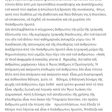
τίποτε ἄλλο ἀπό μιά προσπάθεια συγκάλυψης και ἀναπλήρωσης
τοῦ κενοῦ πού ἀφήνει ἡ ἀπώλεια ἤ ἡ ἄρνηση τῆς συναίνεσης, ὅπως
αὐτή πού διαθέτει μέ τήν βαθύτατη καί θεία θέληση της ἡ Θεοτόκος
νά ὑπακούσει, νά δεχθεῖ, νά συναινέσει καί νά χωρέσει τόν
Θεάνθρωπο Χριστό.
Δέν ἀντιλαμβάνεται ὁ σύγχρονος ἄνθρωπος τήν ρίζα τῆς τραγικῆς
ἐξόντωσής του, τῆς κυρίαρχης τραγικῆς θανάτωσης, εἴτε τοῦ ἑαυτοῦ
του εἴτε τοῦ ἄλλου πού καθημερινῶς ἀντικρίζει γύρω του. Ἡ
διεκδίκηση τῆς αὐτονομίας καί τῆς ἐλευθερίας τοῦ ἀνθρώπου
ἀνεξάρτητα ἀπό τόν Θεάνθρωπο Χριστό εἶναι ἡ τραγική μοίρα τῆς
θηριοποίησης πού γεμίζει λίγο-λίγο τόν νοῦ τοῦ ἀνθρώπου. «
Νοῦς
δέ Θεοῦ ἀναχωρῶν ἤ κτηνώδης γίνεται ἤ θηριώδης, διά ταῦτα τοῖς
ἀνθρώποις μαχόμενος
» λέγει ὁ Ἅγιος Μάξιμος ὁ Ὁμολογητής. Ἡ
ἀπέραντη καί ἀκόρεστη ἐπιθυμία τοῦ ἀνθρώπου δέν εἶναι τίποτα
ἄλλο ἀπό ἕνα ἀπέραντο καί ἀκόρεστο κενό. Εἶναι μιά διαστροφική
καί ἀσθενοῦσα θέληση. Διότι τό θέλημα, ἡ θελητική δύναμη τῆς
ψυχῆς τοῦ ἄνθρώπου, ἔχει δοθεῖ κατά τρόπο φυσικό ἀπό τό Θεό.
Εἶναι «ὄρεξις ζωτική καί λογική» κατά τόν Ἅγιο Ἰωάννη τόν
Δαμασκηνό. Αὐτή ἡ δύναμη τοῦ αὐτεξουσίου τῆς χρήσης τῆς
ἐλευθερίας εἶναι πού ἔκανε τήν Ὑπεραγία Θεοτόκο, τόν πρῶτο
ἄνθρωπο μετά τήν πτώση τῶν πρωτοπλάστων, πού ἔδειξε τό
Κέντρο πού λέγεται καί εἶναι ὁ Θεάνθρωπος Χριστός. Ἀπέδειξε καί