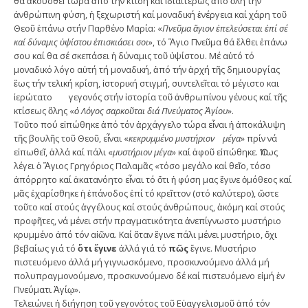
θά ἀκουσθεῖ τώρα ἀπό τήν κτίση καί ἰδιαιτέρως ἀπό ὅλη τήν
ἀνθρώπινη φύση, ἡ ξεχωριστή καί μοναδική ἐνέργεια καί χάρη τοῦ
Θεοῦ ἐπάνω στήν Παρθένο Μαρία: «
Πνεῦμα ἅγιον ἐπελεύσεται ἐπί σέ
καί δύναμις ὑψίστου ἐπισκιάσει σοι
», τό Ἅγιο Πνεῦμα θά ἔλθει ἐπάνω
σου καί θα σέ σκεπάσει ἡ δύναμις τοῦ ὑψίστου. Μέ αὐτό τό
μοναδικό λόγο αὐτή τή μοναδική, ἀπό τήν ἀρχή τῆς δημιουργίας
ἕως τήν τελική κρίση, ἱστορική στιγμή, συντελεῖται τό μέγιστο και
ἱερώτατο γεγονός στήν ἱστορία τοῦ ἀνθρωπίνου γένους καί τῆς
κτίσεως ὅλης «
ὁ Λόγος σαρκοῦται διά Πνεύματος Ἁγίου
».
Τοῦτο πού εἰπώθηκε ἀπό τόν ἀρχάγγελο τώρα εἶναι ἡ ἀποκάλυψη
τῆς βουλῆς τοῦ Θεοῦ, εἶναι «
κεκρυμμένο μυστήριον μέγα
» πρίν νά
εἰπωθεῖ, ἀλλά καί πάλι «
μυστήριον μέγα
» καί ἀφοῦ εἰπώθηκε. Ὅπως
λέγει ὁ Ἅγιος Γρηγόριος Παλαμᾶς «τόσο μεγάλο καί θεῖο, τόσο
ἀπόρρητο καί ἀκατανόητο εἶναι τό ὅτι ἡ φύση μας ἔγινε ὁμόθεος καί
μᾶς ἐχαρίσθηκε ἡ ἐπάνοδος ἐπί τό κρεῖττον (στό καλύτερο), ὥστε
τοῦτο καί στούς ἀγγέλους καί στούς ἀνθρώπους, ἀκόμη καί στούς
προφῆτες, νά μένει στήν πραγματικότητα ἀνεπίγνωστο μυστήριο
κρυμμένο ἀπό τόν αἰῶνα. Καί ὅταν ἔγινε πάλι μένει μυστήριο, ὄχι
βεβαίως γιά τό
ὅτι ἔγινε
ἀλλά γιά τό
πῶς
ἔγινε. Μυστήριο
πιστευόμενο ἀλλά μή γιγνωσκόμενο, προσκυνούμενο ἀλλά μή
πολυπραγμονούμενο, προσκυνούμενο δέ καί πιστευόμενο εἰμή ἐν
Πνεύματι Ἁγίῳ».
Τελειώνει ἡ διήγηση τοῦ γεγονότος τοῦ Εὐαγγελισμοῦ ἀπό τόν