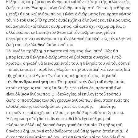
θελήσεως «στρέφει» τόν ἄνθρωπο καί κάνει κέντρο τῆς μελλοντικῆς
ζωῆς του τόν Ἐνσαρκωμένο Θεάνθρωπο Χριστό. Γίνεται ἡ μεθόριος
μεταξύ θείου καί ἀνθρωπίνου. Πλέον ὁ ἄνθρωπος ἔχει ὁρατό κέντρο
τόν Υἱό τοῦ Θεοῦ. Ὁ Χριστός ἀναδείχθηκε ἀληθινός καί τέλειος Θεός,
καί ἀληθινός καί τέλειος ἄνθρωπος, καί αὐτό ὄχι «κεχωρισμένως»
ἀλλά ἑνώσας ἐν Ἑαυτῷ τόν Θεόν καί τόν ἄνθρωπον», γιά νά
ὁδηγήσει ξανά τόν ἄνθρωπο στήν ἀληθινή ὕπαρξή του, τήν ἀληθινή
ζωή του, τήν ἀληθινή ὑπόστασή του.
Τό μεγάλο πρόβλημα πάντοτε καί σήμερα εἶναι αὐτό: Πῶς θά
μπορέσει νά θελήσει ὁ ἄνθρωπος νά βρίσκεται συνεχῶς «ἐν τῷ
Χριστῷ», δηλαδή νά διεκδικεῖ ἐντός του, ἡ θέλησίς του νά τόν ὁδηγεῖ
– ὅπως ἔπραξε ἡ παρθένος Μαρία – στήν συνεκτική καί ἑνοποιό, διά
τῆς χάριτος τοῦ Ἁγίου Πνεύματος, πληρότητά του, δηλαδή
τήν
θε
ανθρωποίησή
του. Τό τραγικό στήν ζωή τοῦ ἀνθρώπου,
στούς στόχους του, στίς ἐπιδιώξεις του εἶναι ὅτι προσπαθεῖ νά
εἶναι ὀ
λίγον
ἄνθρωπος. Οἱ ἰδεολογίες, οἱ ἐπιλογές τοῦ τρόπου
ζωῆς, οἱ προτάσεις τῶν σύγχρονων ἀνθρώπων εἶναι στερητικές τῆς
ὁλοκλήρωσης τοῦ ἀνθρώπου γιατί, ὡς διαρκής μεσότης,
στεροῦνται καί ἀρχῆς καί τέλους, δηλαδή Σαρκωθέντος Χριστοῦ.
Ἡ ἐρήμωση αὐτή ὅσο κι ἄν ἐπεκταθεῖ δέν ἔχει αὔξηση καί
πλήρωση ἀλλά μιά διαρκή ἐνεργητική ἀπελπισία. Ὁ φόβος τοῦ
θανάτου δημιουργεῖ στόν ἄνθρωπο μιά ὑπερήφανη ἀπελπισία. Τό
ἄγχος τῆς ἐλευθερίας μιά ἡρωϊκή ἀπελπισία. Καί τα δύο δέν εἶναι