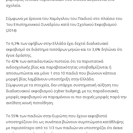
σχολεία.
Σύμφωνα με έρευνα του Χαμόγελου του Παιδιού στο πλαίσιο του
1ου Επιστημονικού Συνεδρίου κατά του Σχολικού Εκφοβισμού
(2014)
Tο 6,3% των εφήβων στην Ελλάδα έχει δεχτεί διαδικτυακό
εκφοβισμό σε διάστημα τεσσάρων μηνών και το 3,6% δηλώνει ότι
έγινε δράστης.
Το 42% των εκπαιδευτικών πιστεύει ότι τα περιστατικά
ενδοσχολικής βίας και παραβατικότητας υποβαθμίζονται ή
αποσιωπώνται και μόνο 1 στα 10 παιδιά που βιώνουν κάποια
μορφή βίας λαμβάνουν υποστήριξη στην Ελλάδα.
Σύμφωνα με τα στοιχεία, δεν υπάρχει συστηματική αύξηση του
διαδικτυακού εκφοβισμού (cyber bullying), με τις παραδοσιακές
μορφές εκφοβισμού να παραμένουν οι πιο συχνές μορφές παρά την
αντίθετη κοινή πεποίθηση.
Το 55% των παιδιών στην Ευρώπη που έχουν εκφοβιστεί
υποστηρίζουν ότι ως συνέπεια βιώνουν συμπτώματα κατάθλιψης
με περισσότερο από το 1/3 των παιδιών να υποστηρίζει ότι έκανε