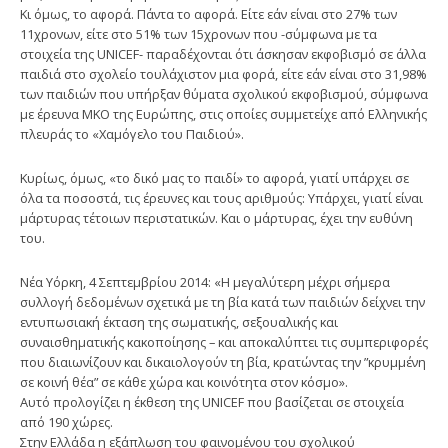
Κι όμως, το αφορά. Πάντα το αφορά. Είτε εάν είναι στο 27% των
11χρονων, είτε στο 51% των 15χρονων που -σύμφωνα με τα
στοιχεία της UNICEF- παραδέχονται ότι άσκησαν εκφοβισμό σε άλλα
παιδιά στο σχολείο τουλάχιστον μια φορά, είτε εάν είναι στο 31,98%
των παιδιών που υπήρξαν θύματα σχολικού εκφοβισμού, σύμφωνα
με έρευνα ΜΚΟ της Ευρώπης, στις οποίες συμμετείχε από Ελληνικής
πλευράς το «Χαμόγελο του Παιδιού».
Κυρίως, όμως, «το δικό μας το παιδί» το αφορά, γιατί υπάρχει σε
όλα τα ποσοστά, τις έρευνες και τους αριθμούς: Υπάρχει, γιατί είναι
μάρτυρας τέτοιων περιστατικών. Και ο μάρτυρας, έχει την ευθύνη
του.
Νέα Υόρκη, 4 Σεπτεμβρίου 2014: «Η μεγαλύτερη μέχρι σήμερα
συλλογή δεδομένων σχετικά με τη βία κατά των παιδιών δείχνει την
εντυπωσιακή έκταση της σωματικής, σεξουαλικής και
συναισθηματικής κακοποίησης – και αποκαλύπτει τις συμπεριφορές
που διαιωνίζουν και δικαιολογούν τη βία, κρατώντας την ”κρυμμένη
σε κοινή θέα” σε κάθε χώρα και κοινότητα στον κόσμο».
Αυτό προλογίζει η έκθεση της UNICEF που βασίζεται σε στοιχεία
από 190 χώρες.
Στην Ελλάδα η εξάπλωση του φαινομένου του σχολικού