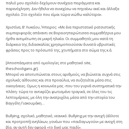
παλιό μου σχολείο δεχόμουν συνέχεια πειράγματα και
παρενόχληση. Δεν ήθελα να συνεχίσω να πηγαίνω εκεί και άλλαξα
σχολείο. Στο σχολείο που είμαι τώρα νιώθω καλύτερα».
Χριστίνα, Β’ Λυκείου, Ήπειρος: «Με ένα περιστατικό ρατσιστικής
συμπεριφοράς απέναντι σε Βορειοηπειρώτισσα συμμαθήτρια μου
ήρθα αντιμέτωπη σε μικρή ηλικία. Οι συμμαθητές μου κατά τη
διάρκεια της διδασκαλίας χρησιμοποιούσαν δυνατά υβριστικές
φράσεις προς το πρόσωπό της, χτυπήματα στο σώμα της κ.ά.
[Αποσπάσματα από ομολογίες στο μαθητικό site,
theschooligans.gr].
Μπορεί να αποτυπώνεται στους αριθμούς, να βιώνεται συχνά στις
σχολικές αίθουσες και στα προαύλια, να συζητιέται μέσα στις
οικογένειες. Ομως η κοινωνία μας -που του γυρνά συστηματικά την
πλάτη- τώρα το αντικρίζει φωτισμένο τραγικά, σε όλες του τις
λεπτομέρειες, με όλη την ανατριχίλα, μέσα από την ιστορία του
Βαγγέλη Γιακουμάκη…
Bullying, σχολικό, μαθητικό, νεανικό. Bullying με την ανοχή (άλλοτε
και προτροπή) ενηλίκων, γονέων που «παιδαγωγούν» με ανοχή στη
βία, αν αυτή δεν αφορά «το δικό μας παιδί».