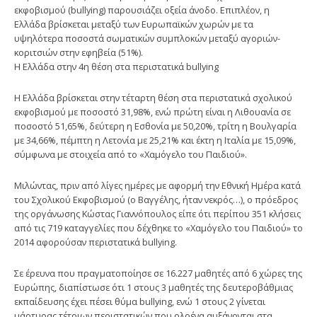
εκφοβισμού (bullying) παρουσιάζει οξεία άνοδο. Επιπλέον, η
Ελλάδα βρίσκεται μεταξύ των Ευρωπαϊκών χωρών με τα
υψηλότερα ποσοστά σωματικών συμπλοκών μεταξύ αγοριών-
κοριτσιών στην εφηβεία (51%).
Η Ελλάδα στην 4η θέση στα περιστατικά bullying
Η Ελλάδα βρίσκεται στην τέταρτη θέση στα περιστατικά σχολικού
εκφοβισμού με ποσοστό 31,98%, ενώ πρώτη είναι η Λιθουανία σε
ποσοστό 51,65%, δεύτερη η Εσθονία με 50,20%, τρίτη η Βουλγαρία
με 34,66%, πέμπτη η Λετονία με 25,21% και έκτη η Ιταλία με 15,09%,
σύμφωνα με στοιχεία από το «Χαμόγελο του Παιδιού».
Μιλώντας, πριν από λίγες ημέρες με αφορμή την Εθνική Ημέρα κατά
του Σχολικού Εκφοβισμού (ο Βαγγέλης, ήταν νεκρός…), ο πρόεδρος
της οργάνωσης Κώστας Γιαννόπουλος είπε ότι περίπου 351 κλήσεις
από τις 719 καταγγελίες που δέχθηκε το «Χαμόγελο του Παιδιού» το
2014 αφορούσαν περιστατικά bullying.
Σε έρευνα που πραγματοποίησε σε 16.227 μαθητές από 6 χώρες της
Ευρώπης, διαπίστωσε ότι 1 στους 3 μαθητές της δευτεροβάθμιας
εκπαίδευσης έχει πέσει θύμα bullying, ενώ 1 στους 2 γίνεται
μάρτυρας τέτοιων περιστατικών που ολοένα αυξάνονται στα