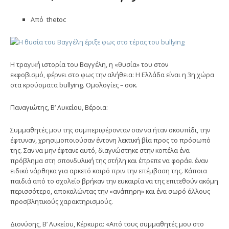
Από thetoc
Η τραγική ιστορία του Βαγγέλη, η «θυσία» του στον
εκφοβισμό, φέρνει στο φως την αλήθεια: Η Ελλάδα είναι η 3η χώρα
στα κρούσματα bullying. Ομολογίες – σοκ.
Παναγιώτης, Β’ Λυκείου, Βέροια:
Συμμαθητές μου της συμπεριφέρονταν σαν να ήταν σκουπίδι, την
έφτυναν, χρησιμοποιούσαν έντονη λεκτική βία προς το πρόσωπό
της. Σαν να μην έφτανε αυτό, διαγνώστηκε στην κοπέλα ένα
πρόβλημα στη σπονδυλική της στήλη και έπρεπε να φοράει έναν
ειδικό νάρθηκα για αρκετό καιρό πριν την επέμβαση της. Κάποια
παιδιά από το σχολείο βρήκαν την ευκαιρία να της επιτεθούν ακόμη
περισσότερο, αποκαλώντας την «ανάπηρη» και ένα σωρό άλλους
προσβλητικούς χαρακτηρισμούς.
Διονύσης, Β’ Λυκείου, Κέρκυρα: «Από τους συμμαθητές μου στο