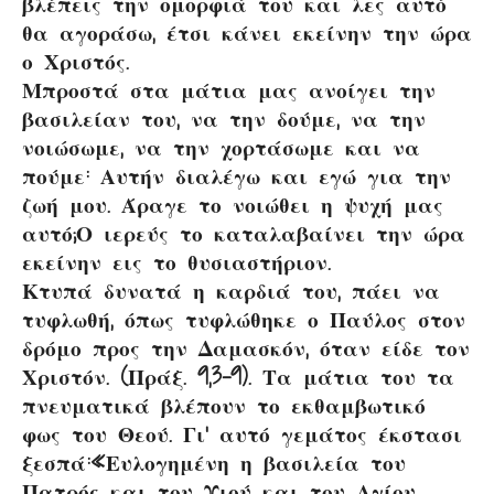
βλέπεις την ομορφιά του και λες αυτό
θα αγοράσω, έτσι κάνει εκείνην την ώρα
ο Χριστός.
Μπροστά στα μάτια μας ανοίγει την
βασιλείαν του, να την δούμε, να την
νοιώσωμε, να την χορτάσωμε και να
πούμε: Αυτήν διαλέγω και εγώ για την
ζωή μου. Άραγε το νοιώθει η ψυχή μας
αυτό;Ο ιερεύς το καταλαβαίνει την ώρα
εκείνην εις το θυσιαστήριον.
Κτυπά δυνατά η καρδιά του, πάει να
τυφλωθή, όπως τυφλώθηκε ο Παύλος στον
δρόμο προς την Δαμασκόν, όταν είδε τον
Χριστόν. (Πράξ. 9,3-9). Τα μάτια του τα
πνευματικά βλέπουν το εκθαμβωτικό
φως του Θεού. Γι’ αυτό γεμάτος έκστασι
ξεσπά:«Ευλογημένη η βασιλεία του
Πατρός και του Υιού και του Αγίου