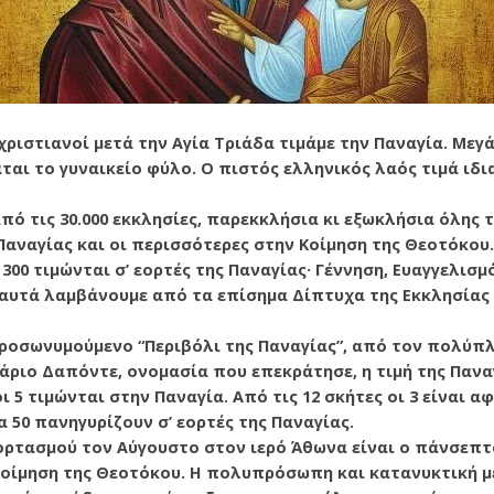
χριστιανοί μετά την Αγία Τριάδα τιμάμε την Παναγία. Μεγ
αι το γυναικείο φύλο. Ο πιστός ελληνικός λαός τιμά ιδι
πό τις 30.000 εκκλησίες, παρεκκλήσια κι εξωκλήσια όλης τ
Παναγίας και οι περισσότερες στην Κοίμηση της Θεοτόκου.
300 τιμώνται σ’ εορτές της Παναγίας· Γέννηση, Ευαγγελισμ
 αυτά λαμβάνουμε από τα επίσημα Δίπτυχα της Εκκλησίας 
προσωνυμούμενο “Περιβόλι της Παναγίας”, από τον πολύπ
ριο Δαπόντε, ονομασία που επεκράτησε, η τιμή της Παναγ
οι 5 τιμώνται στην Παναγία. Από τις 12 σκήτες οι 3 είναι 
α 50 πανηγυρίζουν σ’ εορτές της Παναγίας.
ορτασμού τον Αύγουστο στον ιερό Άθωνα είναι ο πάνσεπτ
Κοίμηση της Θεοτόκου. Η πολυπρόσωπη και κατανυκτική μ