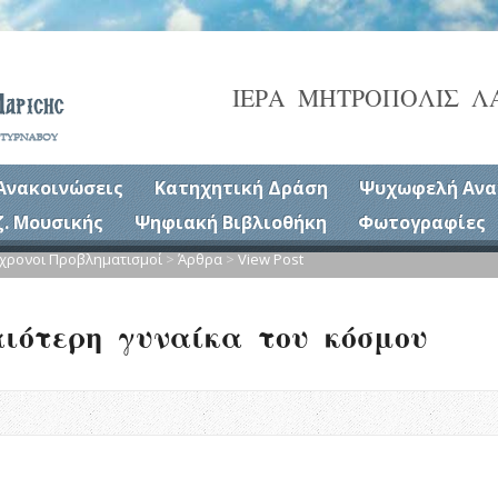
ΙΕΡΑ ΜΗΤΡΟΠΟΛΙΣ Λ
Ανακοινώσεις
Κατηχητική Δράση
Ψυχωφελή Ανα
ζ. Μουσικής
Ψηφιακή Βιβλιοθήκη
Φωτογραφίες
χρονοι Προβληματισμοί
>
Άρθρα
>
View Post
ιότερη γυναίκα του κόσμου