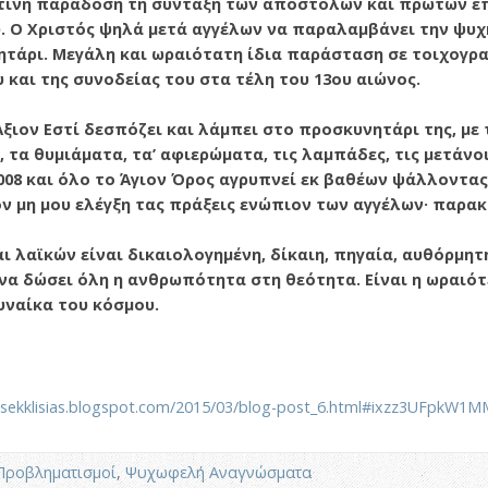
ντινή παράδοση τη σύνταξη των αποστόλων και πρώτων ε
. Ο Χριστός ψηλά μετά αγγέλων να παραλαμβάνει την ψυχή 
ητάρι. Μεγάλη και ωραιότατη ίδια παράσταση σε τοιχογρ
και της συνοδείας του στα τέλη του 13ου αιώνος.
ξιον Εστί δεσπόζει και λάμπει στο προσκυνητάρι της, με 
 τα θυμιάματα, τα’ αφιερώματα, τις λαμπάδες, τις μετάνοι
08 και όλο το Άγιον Όρος αγρυπνεί εκ βαθέων ψάλλοντας:
 μη μου ελέγξη τας πράξεις ενώπιον των αγγέλων· παρα
 λαϊκών είναι δικαιολογημένη, δίκαιη, πηγαία, αυθόρμητη
 να δώσει όλη η ανθρωπότητα στη θεότητα. Είναι η ωραιότ
υναίκα του κόσμου.
ikisekklisias.blogspot.com/2015/03/blog-post_6.html#ixzz3UFpkW1M
Προβληματισμοί
,
Ψυχωφελή Αναγνώσματα