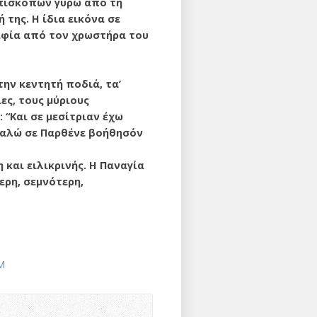
πισκόπων γύρω από τη
της. Η ίδια εικόνα σε
αφία από τον χρωστήρα του
την κεντητή ποδιά, τα’
ες, τους μύριους
 “Και σε μεσίτριαν έχω
καλώ σε Παρθένε βοήθησόν
 και ειλικρινής. Η Παναγία
ερη, σεμνότερη,
M