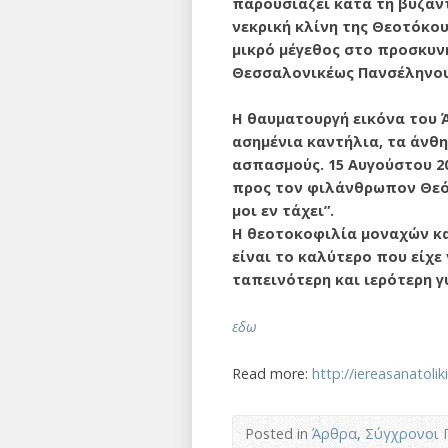
παρουσιάζει κατά τη βυζα
νεκρική κλίνη της Θεοτόκου
μικρό μέγεθος στο προσκυν
Θεσσαλονικέως Πανσέληνου 
Η θαυματουργή εικόνα του Ά
ασημένια καντήλια, τα άνθη,
ασπασμούς. 15 Αυγούστου 20
προς τον φιλάνθρωπον Θεόν
μοι εν τάχει”.
Η θεοτοκοφιλία μοναχών και
είναι το καλύτερο που είχε
ταπεινότερη και ιερότερη γ
εδω
Read more:
http://iereasanatol
Posted in
Άρθρα
,
Σύγχρονοι 