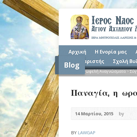
Αρχική
Η Ενορία μας
Συναξαριστής
Σχολή Βυ
Blog
Home
>
Ψυχωφελή Αναγνώσματα
>
Σύγ
Παναγία, η ωρα
14 Μαρτίου, 2015
by
BY
LAWGAP