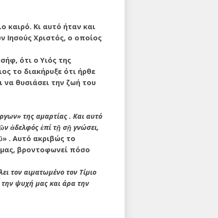
 καιρό. Κι αυτό ήταν και
ών Ιησούς Χριστός, ο οποίος
σήφ, ότι ο Υιός της
ιος το διακήρυξε ότι ήρθε
ι να θυσιάσει την ζωή του
ργων» της αμαρτίας . Και αυτό
ῶν ἀδελφός ἐπί τῇ σῇ γνώσει,
» . Αυτό ακριβώς το
α μας, βροντοφωνεί πόσο
ει τον αιματωμένο τον Τίμιο
 την ψυχή μας και άρα την