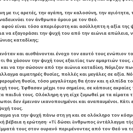
νη με τις αρετές, την αγάπη, την καλοσύνη, την αγιότητα,
ναδεικνύει τον άνθρωπο όμοιο με τον Θεό.
ν αφού είναι τόσο απεριόριστη και ασύλληπτη η αξία της ψ
α να εξαγοράσει την ψυχή του από την αιώνια απώλεια, 
ιώνιας καταδίκης;
νόταν και αισθάνονται ένοχο τον εαυτό τους ενώπιον το
ι θα χάσουν την ψυχή τους εξαιτίας των αμαρτιών τους.
 και να την σώσουν από την αιώνια καταδίκη. Νόμιζαν π
λαγμα αιματηρές θυσίες, πολλές και μεγάλες σε αξία. Νό
ερομένη θυσία, τόσο μεγαλύτερη θα ήταν και η ελπίδα του
χή τους. Έφθασαν μέχρι του σημείου, σε κάποιες ακραίες
α παιδιά τους. Ολόκληρη η γη είχε ζυμωθεί με τα αίματα 
ωποι δεν έμειναν ικανοποιημένοι και αναπαυμένοι. Κάτι ε
ψυχή τους.
γμα για την ψυχή πάνω στη γη και σε ολόκληρο τον κόσμο
κή βέβαια η ερώτηση· «Τί δώσει ἂνθρωπος ἀντάλλαγμα τῆς
έμματά τους στον ουρανό περιμένοντας από τον Θεό να το