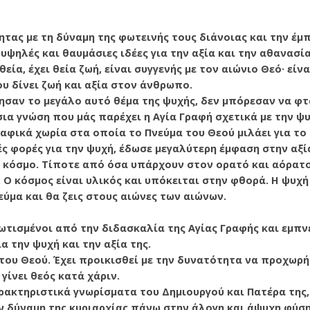
ητας με
τη δύναμη της φωτεινής τους διάνοιας και την έμ
ηλές και θαυμάσιες ιδέες για την αξία και την αθανασία
θεία, έχει θεία ζωή, είναι συγγενής με τον αιώνιο Θεό· είν
ου δίνει ζωή και αξία στον άνθρωπο.
τησαν το μεγάλο αυτό θέμα της ψυχής, δεν μπόρεσαν να φ
ια γνώση που μάς παρέχει η Αγία Γραφή σχετικά με την ψ
ραφικά χωρία στα οποία το Πνεύμα του Θεού μιλάει για τ
ές φορές για την ψυχή, έδωσε μεγαλύτερη έμφαση στην αξία
ν κόσμο. Τίποτε από όσα υπάρχουν στον ορατό και αόρατ
 Ο κόσμος είναι υλικός και υπόκειται στην φθορά. Η ψυχή 
εύμα και θα ζεις στους αιώνες των αιώνων.
ωτισμένοι από την διδασκαλία της Αγίας Γραφής και εμπν
α την ψυχή και την αξία της.
α του Θεού. Έχει προικισθεί με την δυνατότητα να προχωρή
γίνει θεός κατά χάριν.
αρακτηριστικά γνωρίσματα του Δημιουργού και Πατέρα της,
ν δύναμη της κυριαρχίας πάνω στην άλογη και άψυχη φύση