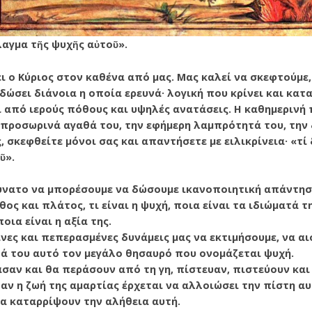
αγμα τῆς ψυχῆς αὐτοῦ».
 ο Κύριος στον καθένα από μας. Μας καλεί να σκεφτούμε,
 δώσει διάνοια η οποία ερευνά· λογική που κρίνει και κα
 από ιερούς πόθους και υψηλές ανατάσεις. Η καθημερινή 
α προσωρινά αγαθά του, την εφήμερη λαμπρότητά του, την
ς, σκεφθείτε μόνοι σας και απαντήσετε με ειλικρίνεια· «τ
ῦ».
ύνατο να μπορέσουμε να δώσουμε ικανοποιητική απάντηση
ς και πλάτος, τι είναι η ψυχή, ποια είναι τα ιδιώματά τη
οια είναι η αξία της.
νες και πεπερασμένες δυνάμεις μας να εκτιμήσουμε, να α
ά του αυτό τον μεγάλο θησαυρό που ονομάζεται ψυχή.
σαν και θα περάσουν από τη γη, πίστευαν, πιστεύουν και
 αν η ζωή της αμαρτίας έρχεται να αλλοιώσει την πίστη αυ
 καταρρίψουν την αλήθεια αυτή.