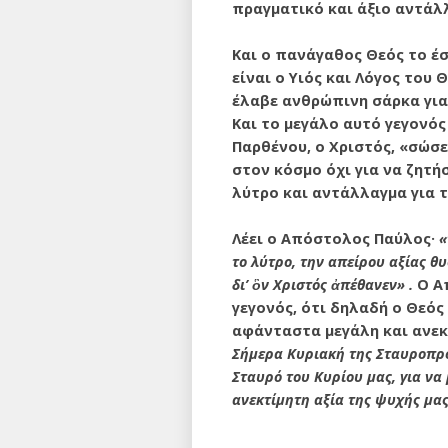
πραγματικό και άξιο αντάλ
Και ο πανάγαθος Θεός το έσ
είναι ο Υιός και Λόγος του
έλαβε ανθρώπινη σάρκα για
Και το μεγάλο αυτό γεγονός
Παρθένου, ο Χριστός, «σώσε
στον κόσμο όχι για να ζητή
λύτρο και αντάλλαγμα για 
Λέει ο Απόστολος Παύλος·
«
το λύτρο, την απείρου αξίας θ
δι’ ὃν Χριστός ἀπέθανεν» .
Ο Απ
γεγονός, ότι δηλαδή ο Θεός
αφάνταστα μεγάλη και ανεκτ
Σήμερα Κυριακή της Σταυροπρο
Σταυρό του Κυρίου μας, για να
ανεκτίμητη αξία της ψυχής μας