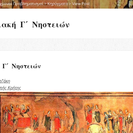
χρονοι Προβληματισμοί
>
Κηρύγματα
>
View Post
ακή Γ΄ Νηστειών
Γ΄ Νηστειών
τζάκη
οπής Κρήτης