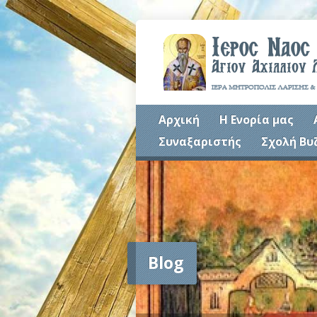
Αρχική
Η Ενορία μας
Συναξαριστής
Σχολή Βυ
Blog