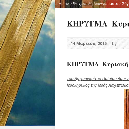
Home
>
Ψυχωφελή Αναγνώσματα
>
Σύγ
ΚΗΡΥΓΜΑ Κυρι
14 Μαρτίου, 2015
by
ΚΗΡΥΓΜΑ Κυριακή 
Του Αρχιμανδρίτου Παϊσίου Λαρεν
Ιεροκήρυκος της Ιεράς Αρχιεπισκ