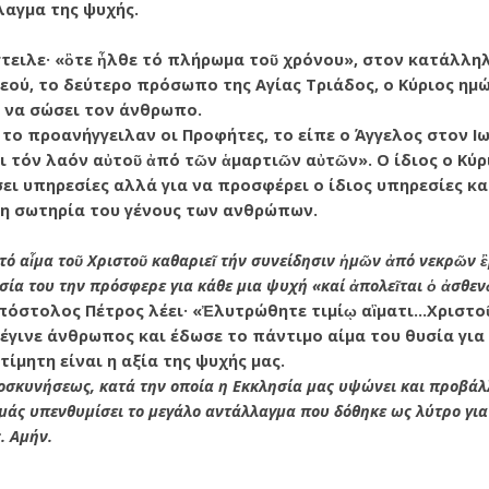
λαγμα της ψυχής.
τειλε· «ὃτε ἦλθε τό πλήρωμα τοῦ χρόνου», στον κατάλληλο
 Θεού, το δεύτερο πρόσωπο της Αγίας Τριάδος, ο Κύριος ημ
 να σώσει τον άνθρωπο.
 το προανήγγειλαν οι Προφήτες, το είπε ο Άγγελος στον Ιω
ι τόν λαόν αὐτοῦ ἀπό τῶν ἁμαρτιῶν αὐτῶν». Ο ίδιος ο Κύρ
σει υπηρεσίες αλλά για να προσφέρει ο ίδιος υπηρεσίες κα
τη σωτηρία του γένους των ανθρώπων.
τό αἷμα τοῦ Χριστοῦ καθαριεῖ τήν συνείδησιν ἡμῶν ἀπό νεκρῶν ἒ
υσία του την πρόσφερε για κάθε μια ψυχή «καί ἀπολεῖται ὁ ἀσθεν
όστολος Πέτρος λέει· «Ἐλυτρώθητε τιμίῳ αἳματι…Χριστοῦ
 έγινε άνθρωπος και έδωσε το πάντιμο αίμα του θυσία γι
ίμητη είναι η αξία της ψυχής μας.
σκυνήσεως, κατά την οποία η Εκκλησία μας υψώνει και προβάλλ
 μάς υπενθυμίσει το μεγάλο αντάλλαγμα που δόθηκε ως λύτρο για
. Αμήν.