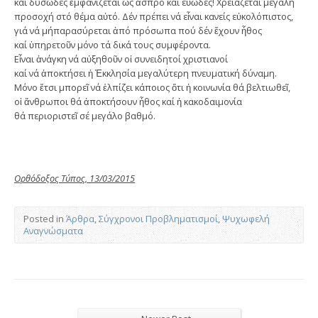
καί δυσῶδες ἐμφανίζεται ὡς ἄσπρο καί εὐῶδες! Χρειάζεται μεγάλη
προσοχή στό θέμα αὐτό. Δέν πρέπει νά εἶναι κανείς εὐκολόπιστος,
γιά νά μήπαρασύρεται ἀπό πρόσωπα πού δέν ἔχουν ἦθος
καί ὑπηρετοῦν μόνο τά δικά τους συμφέροντα.
Εἶναι ἀνάγκη νά αὐξηθοῦν οἱ συνειδητοί χριστιανοί
καί νά ἀποκτήσει ἡ Ἐκκλησία μεγαλύτερη πνευματική δύναμη.
Μόνο ἔτσι μπορεῖ νά ἐλπίζει κάποιος ὅτι ἡ κοινωνία θά βελτιωθεῖ,
οἱ ἄνθρωποι θά ἀποκτήσουν ἦθος καί ἡ κακοδαιμονία
θά περιοριστεῖ σέ μεγάλο βαθμό.
Ορθόδοξος Τύπος, 13/03/2015
Posted in
Άρθρα
,
Σύγχρονοι Προβληματισμοί
,
Ψυχωφελή
Αναγνώσματα
←