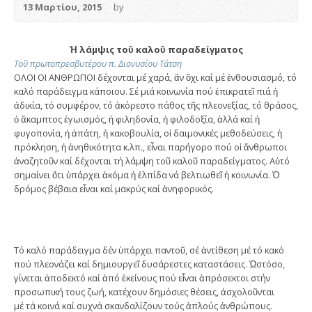
13 Μαρτίου, 2015
by
Ἡ λάμψις τοῦ καλοῦ παραδείγματος
Τοῦ πρωτοπρεσβυτέρου π. Διονυσίου Τάτση
ΟΛΟΙ ΟΙ ΑΝΘΡΩΠΟΙ δέχονται μέ χαρά, ἄν ὄχι καί μέ ἐνθουσιασμό, τό
καλό παράδειγμα κάποιου. Σέ μιά κοινωνία πού ἐπικρατεῖ πιά ἡ
ἀδικία, τό συμφέρον, τό ἀκόρεστο πάθος τῆς πλεονεξίας, τό θράσος,
ὁ ἄκαμπτος ἐγωισμός, ἡ φιληδονία, ἡ φιλοδοξία, ἀλλά καί ἡ
φυγοπονία, ἡ ἀπάτη, ἡ κακοβουλία, οἱ δαιμονικές μεθοδεύσεις, ἡ
πρόκληση, ἡ ἀνηθικότητα κ.λπ., εἶναι παρήγορο πού οἱ ἄνθρωποι
ἀναζητοῦν καί δέχονται τή λάμψη τοῦ καλοῦ παραδείγματος. Αὐτό
σημαίνει ὅτι ὑπάρχει ἀκόμα ἡ ἐλπίδα νά βελτιωθεῖ ἡ κοινωνία. Ὁ
δρόμος βέβαια εἶναι καί μακρύς καί ἀνηφορικός.
Τό καλό παράδειγμα δέν ὑπάρχει παντοῦ, σέ ἀντίθεση μέ τό κακό
πού πλεονάζει καί δημιουργεῖ δυσάρεστες καταστάσεις. Ὡστόσο,
γίνεται ἀποδεκτό καί ἀπό ἐκείνους πού εἶναι ἀπρόσεκτοι στήν
προσωπική τους ζωή, κατέχουν δημόσιες θέσεις, ἀσχολοῦνται
μέ τά κοινά καί συχνά σκανδαλίζουν τούς ἁπλούς ἀνθρώπους.