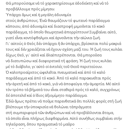
Θά μπορούσαμε νά τό χαρακτηρίσουμε ὁδοδείκτη καί νά τό
προβάλλουμε πρός μίμησιν.
Ὑπάρχει ὅμως καί ἡ μεγάλη ἀδυναμία
στούς ἀνθρώπους. Ἐνῶ θαυμάζουν τό φωτεινό παράδειγμα
κάποιου, ἀπό ἀδυναμία καί διαστροφή μιμοῦνται τό κακό
παράδειγμα, τό ὁποῖο θεωρητικά ἀπορρίπτουν! Συμβαίνει αὐτό,
γιατί εἶναι κοντόφθαλμοι καί ἀρνοῦνται τήν αἰώνια ζωή.
Γι᾿ αὐτούς ὁ Θεός δέν ὑπάρχει ἤ ἄν ὑπάρχει, βρίσκεται πολύ μακριά
τους καί δέν χρειάζεται νά ἔχουν σχέση μαζί του. Ἡ ζωή τους κυλάει
δίχως Θεό, γι᾿ αὐτό καί ὅλαἐπιτρέπονται. Θά μποροῦσα
νά διατυπώσω καί διαφορετικά τή φράση. Ἡ ζωή τους κυλάει
μέ τό διάβολο, γι᾿αὐτό οἱ ἐντολές τοῦ Θεοῦ περιττεύουν.
Ὁ καλοπροαίρετος ὠφελεῖται πνευματικά καί ἀπό τό καλό
παράδειγμα καί ἀπό τό κακό. Ἀπό τό καλό παρακινεῖται πρός
τήν ἀρετή καί ἀπό τό κακό, γιά νά ἀποφεύγει τήν ἁμαρτία. Μέ αὐτό
τόν τρόπο τά βήματά του εἶναι σταθερά πρός τό καλό, συγχρόνως
δέ ἀποτελεῖ καί ὁ ἴδιος ἀξιομίμητο παράδειγμα.
Ἐδῶ ὅμως πρέπει νά ποῦμε παρενθετικά ὅτι πολλές φορές στή ζωή
βλέπουμε τήν ὑποκρισία νά θολώνει τάπράγματα
στή συμπεριφορά τῶν ἀνθρώπων καί νά προβάλλονται ἄτομα,
τά ὁποῖα εἶναι πλήρως διεφθαρμένα. Αὐτό συνήθως συμβαίνει στήν
τηλεόραση, ὅπου πραγματικά τό μαῦρο