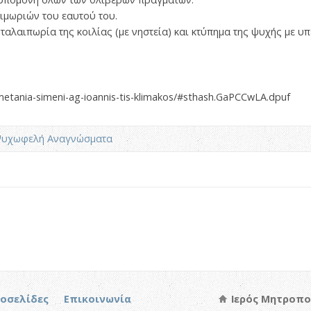
ιμωριών του εαυτού του.
ταλαιπωρία της κοιλίας (με νηστεία) και κτύπημα της ψυχής με υ
/metania-simeni-ag-ioannis-tis-klimakos/#sthash.GaPCCwLA.dpuf
υχωφελή Αναγνώσματα
τοσελίδες
Επικοινωνία
Ιερός Μητροπο