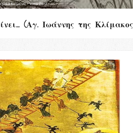
ερικά Κείμενα
>
View Post
νει… (Αγ. Ιωάννης της Κλίμακος