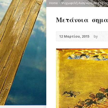
Home
>
Ψυχωφελή Αναγνώσματα
>
Πατ
Μετάνοια σημαί
12 Μαρτίου, 2015
by