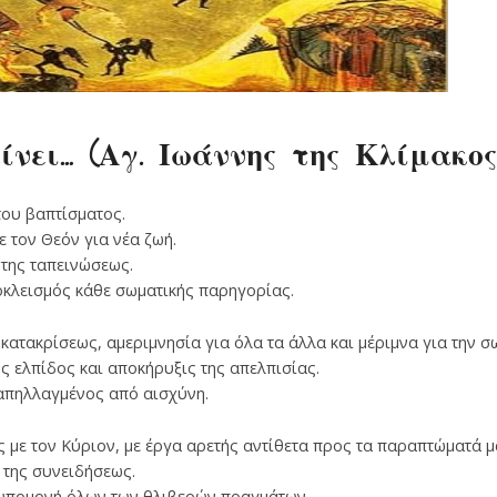
νει… (Αγ. Ιωάννης της Κλίμακος
του βαπτίσματος.
 τον Θεόν για νέα ζωή.
της ταπεινώσεως.
οκλεισμός κάθε σωματικής παρηγορίας.
κατακρίσεως, αμεριμνησία για όλα τα άλλα και μέριμνα για την σ
ς ελπίδος και αποκήρυξις της απελπισίας.
απηλλαγμένος από αισχύνη.
 με τον Κύριον, με έργα αρετής αντίθετα προς τα παραπτώματά μ
 της συνειδήσεως.
 υπομονή όλων των θλιβερών πραγμάτων.