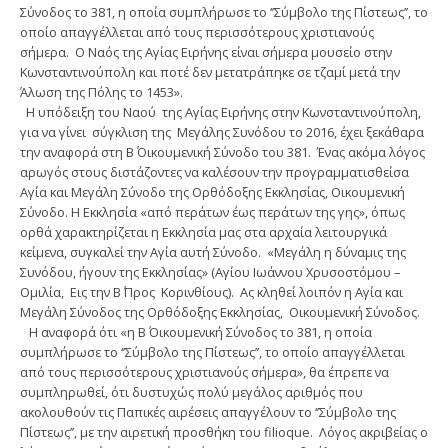
Σύνοδος το 381, η οποία συμπλήρωσε το ‘’Σύμβολο της Πίστεως’’, το
οποίο απαγγέλλεται από τους περισσότερους χριστιανούς
σήμερα. Ο Ναός της Αγίας Ειρήνης είναι σήμερα μουσείο στην
Κωνσταντινούπολη και ποτέ δεν μετατράπηκε σε τζαμί μετά την
Άλωση της Πόλης το 1453».
Η υπόδειξη του Ναού της Αγίας Ειρήνης στην Κωνσταντινούπολη,
για να γίνει σύγκλιση της Μεγάλης Συνόδου το 2016, έχει ξεκάθαρα
την αναφορά στη Β΄ Οικουμενική Σύνοδο του 381. Ένας ακόμα λόγος
αρωγός στους διστάζοντες να καλέσουν την προγραμματισθείσα
Αγία και Μεγάλη Σύνοδο της Ορθόδοξης Εκκλησίας, Οικουμενική
Σύνοδο. Η Εκκλησία «από περάτων έως περάτων της γης», όπως
ορθά χαρακτηρίζεται η Εκκλησία μας στα αρχαία λειτουργικά
κείμενα, συγκαλεί την Αγία αυτή Σύνοδο. «Μεγάλη η δύναμις της
Συνόδου, ήγουν της Εκκλησίας» (Αγίου Ιωάννου Χρυσοστόμου –
Ομιλία, Εις την Β΄ Προς Κορινθίους). Ας κληθεί λοιπόν η Αγία και
Μεγάλη Σύνοδος της Ορθόδοξης Εκκλησίας, Οικουμενική Σύνοδος.
Η αναφορά ότι «η Β΄ Οικουμενική Σύνοδος το 381, η οποία
συμπλήρωσε το ‘’Σύμβολο της Πίστεως’’, το οποίο απαγγέλλεται
από τους περισσότερους χριστιανούς σήμερα», θα έπρεπε να
συμπληρωθεί, ότι δυστυχώς πολύ μεγάλος αριθμός που
ακολουθούν τις Παπικές αιρέσεις απαγγέλουν το ‘’Σύμβολο της
Πίστεως’’, με την αιρετική προσθήκη του filioque. Λόγος ακριβείας ο