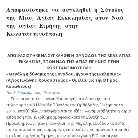
Αποφασίστηκε να συγκληθεί η Σύνοδος
της Μιας Αγίας Εκκκλησίας, στον Ναό
της αγίας Ειρήνης στην
Κωνσταντινούπολη
ΑΠΟΦΑΣΙΣΤΗΚΕ ΝΑ ΣΥΓΚΛΗΘΕΙ Η ΣΥΝΟΔΟΣ ΤΗΣ ΜΙΑΣ ΑΓΙΑΣ
ΕΚΚΛΗΣΙΑΣ, ΣΤΟΝ ΝΑΟ ΤΗΣ ΑΓΙΑΣ ΕΙΡΗΝΗΣ ΣΤΗΝ
ΚΩΝΣΤΑΝΤΙΝΟΥΠΟΛΗ
«Μεγάλη η δύναμις της Συνόδου, ήγουν της Εκκλησίας»
(Άγιος Ιωάννης Χρυσόστομος – Ομιλία, Εις την Β΄ Προς
Κορινθίους)
Του Β. Χαραλάμπους, θεολόγου
Σε κείμενο του π. Ιωάννη Χρυσαυγή, στο Amen.gr, που
τιτλοφορείται ‘’Η Μεγάλη Σύνοδος της Ορθόδοξης Εκκλησίας το
2016, μεταξύ άλλων αναφέρονται τα εξής : «Αναμφισβήτητα η κύρια
απόφαση που εγκρίθηκε ομόφωνα κατά τη Σύναξη των
Προκαθημένων, ήταν η σύγκλιση της Μεγάλης Συνόδου το 2016,
που αποφασίστηκε, έ ορισμένες επιφυλάξεις, να πραγματοποιηθεί
στο Ναό της Αγίας Ειρήνης, στον οποίο έγινε η Β΄ Οικουμενική