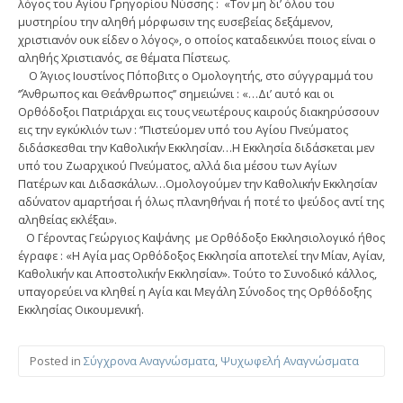
λόγος του Αγίου Γρηγορίου Νύσσης : «Toν μη δι’ όλου του
μυστηρίου την αληθή μόρφωσιν της ευσεβείας δεξάμενον,
χριστιανόν ουκ είδεν ο λόγος», ο οποίος καταδεικνύει ποιος είναι ο
αληθής Χριστιανός, σε θέματα Πίστεως.
Ο Άγιος Ιουστίνος Πόποβιτς ο Ομολογητής, στο σύγγραμμά του
‘’Άνθρωπος και Θεάνθρωπος’’ σημειώνει : «…Δι’ αυτό και οι
Ορθόδοξοι Πατριάρχαι εις τους νεωτέρους καιρούς διακηρύσσουν
εις την εγκύκλιόν των : ‘’Πιστεύομεν υπό του Αγίου Πνεύματος
διδάσκεσθαι την Καθολικήν Εκκλησίαν…Η Εκκλησία διδάσκεται μεν
υπό του Ζωαρχικού Πνεύματος, αλλά δια μέσου των Αγίων
Πατέρων και Διδασκάλων…Ομολογούμεν την Καθολικήν Εκκλησίαν
αδύνατον αμαρτήσαι ή όλως πλανηθήναι ή ποτέ το ψεύδος αντί της
αληθείας εκλέξαι».
Ο Γέροντας Γεώργιος Καψάνης με Ορθόδοξο Εκκλησιολογικό ήθος
έγραφε : «Η Αγία μας Ορθόδοξος Εκκλησία αποτελεί την Μίαν, Αγίαν,
Καθολικήν και Αποστολικήν Εκκλησίαν». Τούτο το Συνοδικό κάλλος,
υπαγορεύει να κληθεί η Αγία και Μεγάλη Σύνοδος της Ορθόδοξης
Εκκλησίας Οικουμενική.
Posted in
Σύγχρονα Αναγνώσματα
,
Ψυχωφελή Αναγνώσματα