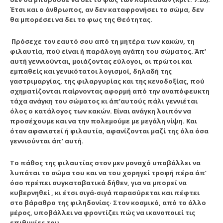
Έτσι και ο άνθρωπος, αν δεν καταφρονήσει το σώμα, δεν
θα μπορέσει να δει το φως της Θεότητας.
Πρόσεχε τον εαυτό σου από τη μητέρα των κακών, τη
φιλαυτία, πού είναι ή παράλογη αγάπη του σώματος. Άπ’
αυτή γεννιούνται, μοιάζοντας εύλογοι, οι πρώτοι και
εμπαθείς και γενικότατοι λογισμοί, δηλαδή της
γαστριμαργίας, της φιλαργυρίας και της κενοδοξίας, πού
σχηματίζονται παίρνοντας αφορμή από την αναπόφευκτη
τάχα ανάγκη του σώματος κι άπ’αυτούς πάλι γεννιέται
όλος ο κατάλογος των κακών. Είναι ανάγκη λοιπόν να
προσέχουμε και να την πολεμούμε με μεγάλη νίψη. Και
όταν αφανιστεί ή φιλαυτία, αφανίζονται μαζί της όλα όσα
γεννιούνται άπ’ αυτή.
Το πάθος της φιλαυτίας στον μεν μοναχό υποβάλλει να
λυπάται το σώμα του και να του χορηγεί τροφή πέρα άπ’
όσο πρέπει συγκαταβατικά δήθεν, για να μπορεί να
κυβερνηθεί , κι έτσι σιγά-σιγά παρασύρεται και πέφτει
στο βάραθρο της φιληδονίας·
Στον κοσμικό, από το άλλο
μέρος, υποβάλλει να φροντίζει πώς να ικανοποιεί τις
επιθυμίες του.