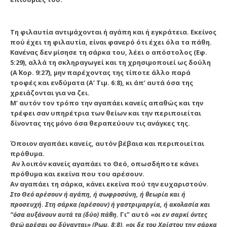
Τη φιλαυτία αντιμάχονται ή αγάπη και ή εγκράτεια. Εκείνος
πού έχει τη φιλαυτία, είναι φανερό ότι έχει όλα τα πάθη.
Κανένας δεν μίσησε τη σάρκα του, λέει ο απόστολος (Εφ.
5:29), αλλά τη σκληραγωγεί και τη χρησιμοποιεί ως δούλη
(Α΄ Κορ. 9:27), μην παρέχοντας της τίποτε άλλο παρά
τροφές και ενδύματα (Α’ Τιμ. 6:8), κι άπ’ αυτά όσα της
χρειάζονται για να ζει.
Μ’ αυτόν τον τρόπο την αγαπάει κανείς απαθώς και την
τρέφει σαν υπηρέτρια των θείων και την περιποιείται
δίνοντας της μόνο όσα θεραπεύουν τις ανάγκες της.
Όποιον αγαπάει κανείς, αυτόν βέβαια και περιποιείται
πρόθυμα.
Αν λοιπόν κανείς αγαπάει το Θεό, οπωσδήποτε κάνει
πρόθυμα και εκείνα που του αρέσουν.
Αν αγαπάει τη σάρκα, κάνει εκείνα πού την ευχαριστούν.
Στο Θεό αρέσουν ή αγάπη, ή σωφροσύνη, ή θεωρία και ή
προσευχή
.
Στη σάρκα (αρέσουν) ή γαστριμαργία, ή ακολασία και
“όσα αυξάνουν αυτά τα (δύο) πάθη.
Γι” αυτό «
οι εν σαρκί όντες
Θεώ αρέσαι ου δύνανται» (Ρωμ. 8:8), «οι δε του Χρίστου την σάρκα