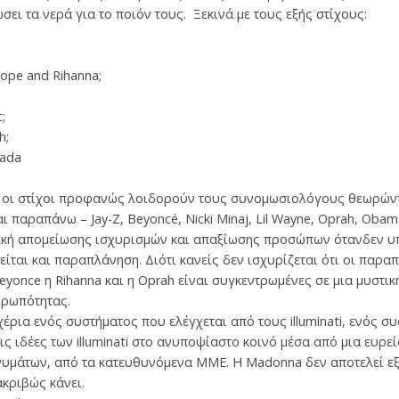
ι τα νερά για το ποιόν τους. Ξεκινά με τους εξής στίχους:
Pope and Rihanna;
;
h;
rada
ύ οι στίχοι προφανώς λοιδορούν τους συνομωσιολόγους θεωρών
παραπάνω – Jay-Z, Beyoncé, Nicki Minaj, Lil Wayne, Oprah, Obama, 
κτική απομείωσης ισχυρισμών και απαξίωσης προσώπων ότανδεν υ
ίται και παραπλάνηση. Διότι κανείς δεν ισχυρίζεται ότι οι παραπά
Beyonce η Rihanna και η Oprah είναι συγκεντρωμένες σε μια μυστι
θρωπότητας.
χέρια ενός συστήματος που ελέγχεται από τους illuminati, ενός σ
ις ιδέες των illuminati στο ανυποψίαστο κοινό μέσα από μια ευρε
υμάτων, από τα κατευθυνόμενα ΜΜΕ. Η Madonna δεν αποτελεί εξ
κριβώς κάνει.