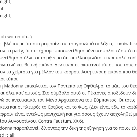
night,
ht.
night,
oh-oh-wo-oh-oh…)
λέπουμε ότι στο ρεφραίν του τραγουδιού οι λέξεις illuminati κα
ουν τα party, όποτε έχουμε υποσυνείδητο μήνυμα: «όλοι σ’ αυτό 
νείδητο στέλνεται το μήνυμα ότι οι ιλλουμινάτοι είναι πολύ coo
ωτεινή και θετική εικόνα. Δεν είναι οι σκοτεινοί τύποι που τους 
υν τα χείριστα για μέλλον του κόσμου. Αυτή είναι η εικόνα που 
οι τύποι.
 Madonna επικαλείται τον Παντεπόπτη Οφθαλμό, το μάτι του θεο
αι όλα, κατ’ αυτούς. Στο σύμβολο αυτό οι Τέκτονες αποδίδουν δ
ενώ σε πνευματικό, τον Μέγα Αρχιτέκτονα του Σύμπαντος. Οι τρει
εια και οι πλευρές το Έρεβος και το Φως. (Δεν είναι εδώ το κατά
εφραίν είναι εντελώς μανιχαϊκή και για όσους έχουν ασχοληθεί μ
ου Αυγουστίνου, Contra Faustum, XX.6).
nna παραπλανεί, δίνοντας την δική της εξήγηση για το ποιοι είναι
 it all;