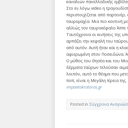
καναλιών πανελλαδικής εμβέλε
Στο εν λόγω video η τραγουδίσ
περιστοιχίζεται από παρτενέρ,
ταυρομαχία. Μια πιο κοντινή μ
αλλιώς τον ταυροκέφαλο Άππι 
Ταυτόχρονα οι κινήσεις της υ
αρπάζει την κεφαλή του ταύρου
από αυτόν. Αυτή ήταν και η κλ
αφιερωμένη στον Ποσειδώνα. Ά
Ο μύθος του Θησέα και του Μινώ
δέρματα ταύρων τελούσαν αιματ
λοιπόν, αυτό το θέαμα που μετ
ποπ, είναι η Μεγάλη Ιέρεια της.
impantokratoros.gr
Posted in
Σύγχρονα Αναγνώσ