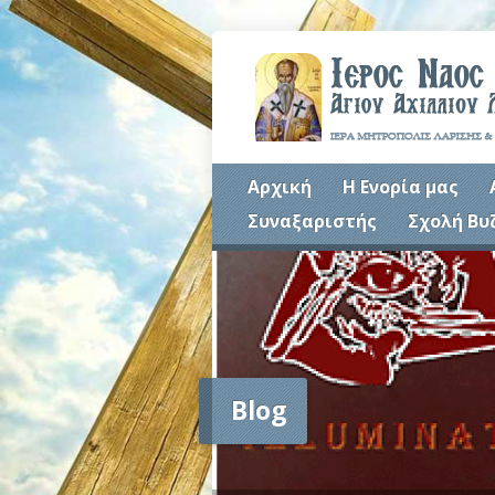
Αρχική
Η Ενορία μας
Συναξαριστής
Σχολή Βυ
Blog