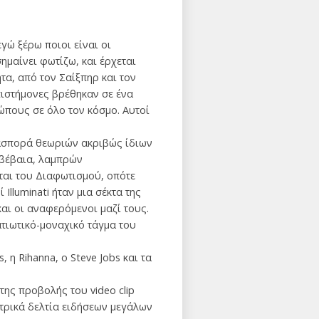
γώ ξέρω ποιοι είναι οι
 σημαίνει φωτίζω, και έρχεται
τα, από τον Σαίξπηρ και τον
πιστήμονες βρέθηκαν σε ένα
ώπους σε όλο τον κόσμο. Αυτοί
ιασπορά θεωριών ακριβώς ίδιων
 βέβαια, λαμπρών
ται του Διαφωτισμού, οπότε
Illuminati ήταν μια σέκτα της
αι οι αναφερόμενοι μαζί τους.
τιωτικό-μοναχικό τάγμα του
, η Rihanna, ο Steve Jobs και τα
της προβολής του video clip
ντρικά δελτία ειδήσεων μεγάλων