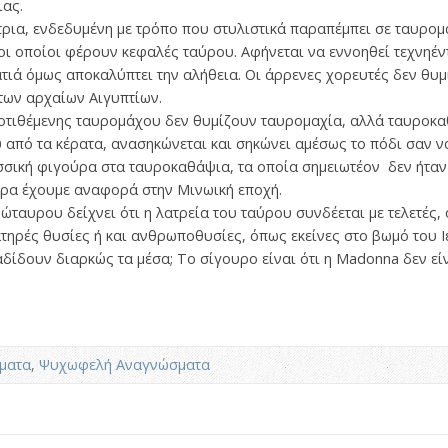
ιας.
τρια, ενδεδυμένη με τρόπο που στυλιστικά παραπέμπει σε ταυρομ
 οι οποίοι φέρουν κεφαλές ταύρου. Αφήνεται να εννοηθεί τεχνηέντ
ατιά όμως αποκαλύπτει την αλήθεια. Οι άρρενες χορευτές δεν θυ
των αρχαίων Αιγυπτίων.
ποτιθέμενης ταυρομάχου δεν θυμίζουν ταυρομαχία, αλλά ταυροκα
 από τα κέρατα, ανασηκώνεται και σηκώνει αμέσως το πόδι σαν ν
ασσική φιγούρα στα ταυροκαθάψια, τα οποία σημειωτέον δεν ήτα
ρα έχουμε αναφορά στην Μινωική εποχή.
ταυρου δείχνει ότι η λατρεία του ταύρου συνδέεται με τελετές, 
ηρές θυσίες ή και ανθρωποθυσίες, όπως εκείνες στο βωμό του Ιε
αδίδουν διαρκώς τα μέσα; Το σίγουρο είναι ότι η Madonna δεν εί
ματα
,
Ψυχωφελή Αναγνώσματα