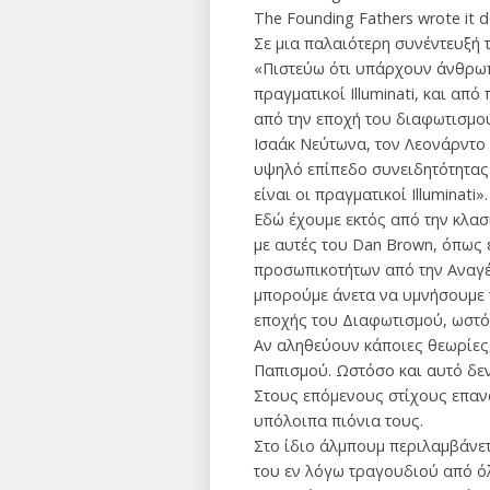
The Founding Fathers wrote it d
Σε μια παλαιότερη συνέντευξή τ
«Πιστεύω ότι υπάρχουν άνθρωπο
πραγματικοί Illuminati, και από
από την εποχή του διαφωτισμού
Ισαάκ Νεύτωνα, τον Λεονάρντο 
υψηλό επίπεδο συνειδητότητας 
είναι οι πραγματικοί Illuminati
Εδώ έχουμε εκτός από την κλα
με αυτές του Dan Brown, όπως 
προσωπικοτήτων από την Αναγέ
μπορούμε άνετα να υμνήσουμε τη
εποχής του Διαφωτισμού, ωστόσ
Αν αληθεύουν κάποιες θεωρίες,
Παπισμού. Ωστόσο και αυτό δεν
Στους επόμενους στίχους επαναλα
υπόλοιπα πιόνια τους.
Στο ίδιο άλμπουμ περιλαμβάνετα
του εν λόγω τραγουδιού από όλ