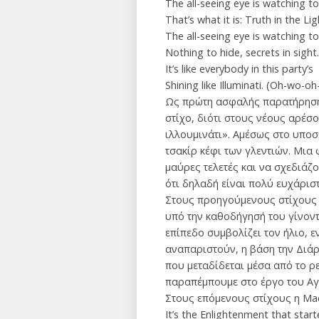
The all-seeing eye is watching to
That’s what it is: Truth in the Lig
The all-seeing eye is watching to
Nothing to hide, secrets in sight.
It’s like everybody in this party’s
Shining like Illuminati. (Oh-wo-
Ως πρώτη ασφαλής παρατήρηση, β
στίχο, διότι στους νέους αρέσ
ιλλουμινάτι». Αμέσως στο υποσυ
τσακίρ κέφι των γλεντιών. Μια φ
μαύρες τελετές και να σχεδιάζο
ότι δηλαδή είναι πολύ ευχάριστ
Στους προηγούμενους στίχους η
υπό την καθοδήγησή του γίνοντ
επίπεδο συμβολίζει τον ήλιο, 
αναπαριστούν, η βάση την Διάρκ
που μεταδίδεται μέσα από το ρ
παραπέμπουμε στο έργο του Αγί
Στους επόμενους στίχους η Mado
It’s the Enlightenment that started