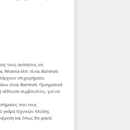
τας τους ανόητους να
Rihanna κλπ- είναι illuminati.
πάρχουν επιχειρήματα.
νω είναι illuminati. Πραγματικά
κή αίθουσα συμβουλίου, για να
υστήματος που τους
ία γκάμα τεχνικών πλύσης
αίρεση και όπως θα φανεί