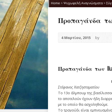
Home
>
Ψυχωφελή Αναγνώσματα
>
Σύγ
Προπαγάνδα των 
4 Μαρτίου, 2015
by
Προπαγάνδα των Ill
Στέφανος Χατζησταματίου
Το 13ο άλμπουμ της βασίλισσα
το αποτελούν έχουν ήδη διαρρεύσ
με το οποίο θα ασχοληθούμε.
Το τραγούδι είναι εμπνευσμένο 