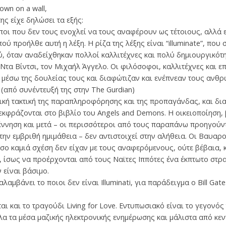
own on a wall,
ης είχε δηλώσει τα εξής:
ι που δεν τους ενοχλεί να τους αναφέρουν ως τέτοιους, αλλά ε
 πού προήλθε αυτή η λέξη. Η ρίζα της λέξης είναι “illuminate”, που
, όταν αναδείχθηκαν πολλοί καλλιτέχνες και πολύ δημιουργικότη
Ντα Βίντσι, τον Μιχαήλ Άγγελο. Οι φιλόσοφοι, καλλιτέχνες και ε
μέσω της δουλείας τους και διαφώτιζαν και ενέπνεαν τους ανθρ
». (από συνέντευξή της στην The Gurdian)
σική τακτική της παραπληροφόρησης και της προπαγάνδας, και δ
εκφράζονται στο βιβλίο του Angels and Demons. Η οικειοποίηση,
ννηση και μετά – οι περισσότεροι από τους παραπάνω προηγούν
ν εμβριθή ημιμάθεια – δεν αντιστοιχεί στην αλήθεια. Οι Βαυαροί 
ο καμιά σχέση δεν είχαν με τους αναφερόμενους, ούτε βέβαια, κ
 ίσως να προέρχονται από τους Ναϊτες Ιππότες ένα έκπτωτο στρα
 είναι βάσιμο.
μβάνει το ποιοι δεν είναι Illuminati, για παράδειγμα ο Bill Gates
ι και το τραγούδι Living for Love. Εντυπωσιακό είναι το γεγονός 
α τα μέσα μαζικής ηλεκτρονικής ενημέρωσης και μάλιστα από κε