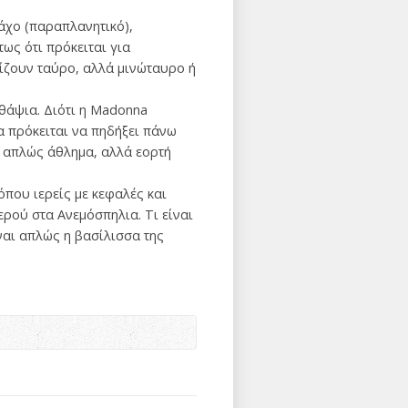
άχο (παραπλανητικό),
ως ότι πρόκειται για
μίζουν ταύρο, αλλά μινώταυρο ή
θάψια. Διότι η Madonna
α πρόκειται να πηδήξει πάνω
ν απλώς άθλημα, αλλά εορτή
όπου ιερείς με κεφαλές και
ρού στα Ανεμόσπηλια. Τι είναι
ναι απλώς η βασίλισσα της