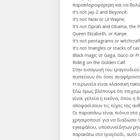
παραπληροφόρηση και να θολώσε
It’s not Jay-Z and Beyoncé;
It’s not Nicki or Lil Wayne;
It’s not Oprah and Obama, the 
Queen Elizabeth, or Kanye.
It’s not pentagrams or witchcraft
It’s not triangles or stacks of cas
Black magic or Gaga, Gucci or P
Riding on the Golden Calf.
Στην εισαγωγή του τραγουδιο
πιστεύουν ότι όσοι αναφέρονται 
Η ειρωνεία είναι κλασσική τα
Εδώ όμως βλέπουμε ότι επιχειρε
είναι γελοία η εικόνα, όπου η 
αποφασίσουν τις τύχες της αν
Οι παραπάνω είναι πιόνια στα 
χρησιμοποιεί για να διαδώσει τ
εγκεφάλου, υποσυνείδητων μην
παρακάτω στο τραγούδι, αυτό α