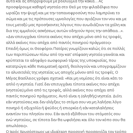
αυτά και ας απορρίψουμε με βδελυγμία την κακία… Ας
προσφέρουμε καθαρή νηστεία στο Θεό με την φιλαδέλφια που
ωραΐζει την ψυχή και με την ταπεινοφροσύνη που λαμπρύνει το
σώμα και με τις πρέπουσες υμνολογίες που αγιάζουν τον νου και με
τους μεταξύ μας προσήκοντες λόγους που ευωδιάζουν τα χείλη και
δια της εμμελούς ασκήσεως αυτών οδηγούν προς την απάθεια…».
«Δεν επιτυγχάνει τίποτα εκείνος που απέχει μόνο από τις τροφές,
αλλά εκείνος που απέχει από παντός πονηρού πράγματος»
Επειδή όμως οι Θεοφόροι Πατέρες γνωρίζουν καλώς ότι σε πολλές
των περιπτώσεων πίσω από την κατ’ επίφαση νηστεία γεννάται και
κρύπτεται το αδηφάγο εωσφορικό τέρας της υποκρισίας, που
κατατρώγει κάθε πνευματική αρετή, θεολογούν και υπογραμμίζουν
το αλυσιτελές της νηστείας ως αποχής μόνον από τις τροφές. Ο
Μέγας Βασίλειος γράφει σχετικά: «Και μη νομίσεις ότι είναι κάτι το
απλό η νηστεία. Γιατί δεν επιτυγχάνει τίποτα εκείνος που απέχει
(νηστεύει) μόνο από τις τροφές, αλλά εκείνος που απέχει από
παντός πονηρού πράγματος. Αυτό είναι η (αληθής) νηστεία. Διότι
εάν νηστεύσεις και δεν ελέγξεις το στόμα σου να μη λαλήσει λόγο
πονηρό ή οξυχολία ή ψεύδος ή επιορκία ή εάν καταλαλήσεις
εναντίον του πλησίον σου. Εάν αυτά εξέλθουν του στόματός σου
ενώ νηστεύεις, σε τίποτα δεν θα ωφελήσει και όλο τον κόπο σου θα
απωλέσεις».
Ο Ιερός Χρυσόστομος με ιδιαίτερη προσοχή προσεγγίζει τον τρόπο