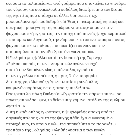
ανούσια τυπολατρεία και κενό γράμμα που αποκτείνει το «πνεύμα
του νόμου», και συνακόλουθα ουδόλως διαφέρει από τον θεσμό
της νηστείας που υπάρχει σε άλλες θρησκείες (π.χ.
μουσουλμανισμό, ιουδαϊσμό κ.ά). Έτσι, η πνευματική, νηπτική και
ασκητική προσέγγιση της «αμώμου νηστείας» σημαίνει την
ψυχοσωματική εγκράτεια, την αποχή από παντός ψυχοσωματικού
πειρασμού και λογισμού, την νέκρωση και τον ενταφιασμό παντός
ψυχοσωματικού πάθους που σκοτίζει τον νουν και τον
απομακρύνει από τον «Εις Χριστόν εγκεντρισμό».
Η Εκκλησία μας ψάλλει κατά την Κυριακή της Τυρινής:
«Έφθασε καιρός, η των πνευματικών αγώνων αρχή
η κατά των δαιμόνων νίκη, η πάνοπλος εγκράτεια
η των αγγέλων ευπρέπεια, η προς Θεόν παρρησία
δι’ αυτής γαρ Μωυσής γέγονε τω κτίστη συνόμιλος
και φωνήν αοράτως εν ταις ακοαίς υπεδέξατο».
Προτρέπει λοιπόν η Εκκλησία: «Εγκρατεία την σάρκα ταπεινώσαι
πάντες σπουδάσωμεν, το θείον υπερχόμενοι στάδιον της αμώμου
νηστεία…».
Αυτή η «πάνοπλος εγκράτεια», η ψυχωφελής αποχή από τις
σαρκικές πτώσεις και τα της ψυχής πάθη έχει συγκεκριμένο
περιεχόμενο, το οποίο εύγλωττα αποκαλύπτει το παρακάτω
τροπάριο της Εκκλησίας: «Αληθής νηστεία η των κακών