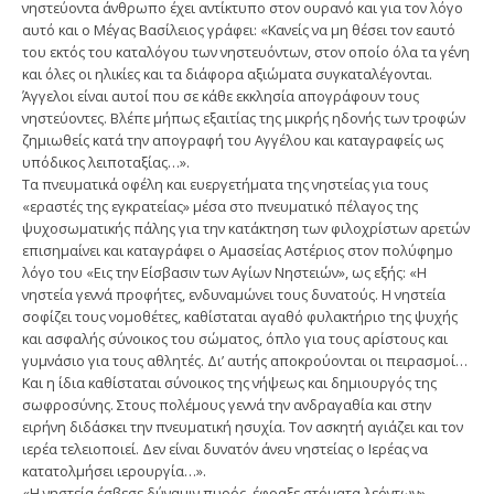
νηστεύοντα άνθρωπο έχει αντίκτυπο στον ουρανό και για τον λόγο
αυτό και ο Μέγας Βασίλειος γράφει: «Κανείς να μη θέσει τον εαυτό
του εκτός του καταλόγου των νηστευόντων, στον οποίο όλα τα γένη
και όλες οι ηλικίες και τα διάφορα αξιώματα συγκαταλέγονται.
Άγγελοι είναι αυτοί που σε κάθε εκκλησία απογράφουν τους
νηστεύοντες. Βλέπε μήπως εξαιτίας της μικρής ηδονής των τροφών
ζημιωθείς κατά την απογραφή του Αγγέλου και καταγραφείς ως
υπόδικος λειποταξίας…».
Τα πνευματικά οφέλη και ευεργετήματα της νηστείας για τους
«εραστές της εγκρατείας» μέσα στο πνευματικό πέλαγος της
ψυχοσωματικής πάλης για την κατάκτηση των φιλοχρίστων αρετών
επισημαίνει και καταγράφει ο Αμασείας Αστέριος στον πολύφημο
λόγο του «Εις την Είσβασιν των Αγίων Νηστειών», ως εξής: «Η
νηστεία γεννά προφήτες, ενδυναμώνει τους δυνατούς. Η νηστεία
σοφίζει τους νομοθέτες, καθίσταται αγαθό φυλακτήριο της ψυχής
και ασφαλής σύνοικος του σώματος, όπλο για τους αρίστους και
γυμνάσιο για τους αθλητές. Δι’ αυτής αποκρούονται οι πειρασμοί…
Και η ίδια καθίσταται σύνοικος της νήψεως και δημιουργός της
σωφροσύνης. Στους πολέμους γεννά την ανδραγαθία και στην
ειρήνη διδάσκει την πνευματική ησυχία. Τον ασκητή αγιάζει και τον
ιερέα τελειοποιεί. Δεν είναι δυνατόν άνευ νηστείας ο Ιερέας να
κατατολμήσει ιερουργία…».
«Η νηστεία έσβεσε δύναμιν πυρός, έφραξε στόματα λεόντων»