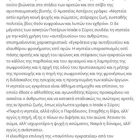
τούτο βιώνεται στο στάδιο των αρετών και στο στίβο της
αγιοπνευματικής βιοτής. Ο Αμασείας Αστέριος γράφει: «Νηστεία
εστίν ειρήνη κοινή ψυχής και σώματος, ατάραχος ζωή, ευσταθής
πολιτεία, βίος Θεόν ευφραίνων και λυπών τον εχθρόν». Ο δε
μέγιστος των ασκητών Πατέρων Ισαάκ ο Σύρος συνδέει τη νηστεία
με την καλή χρήση του «αυτεξουσίου» του ανθρώπου,
επισημαίνοντας χαρακτηριστικά: «Εγκράτεια γαρ αυτεξουσίου και
ελευθέρου φρονήματος εστί αγών. Η νηστεία υπερασπισμός εστί
πάσης αρετής και αρχή του αγώνος και στέφανος των εγκρατών και
το κάλλος της παρθενίας και του αγιασμού και η λαμπρότης της
σωφροσύνης και η αρχή της οδού του Χριστιανισμού και η μήτηρ
της προσευχής και η πηγή της σωφροσύνης και της φρονήσεως και
η διδάσκαλος της ησυχίας και η προηγουμένη των καλών έργων».
Η νηστεία ως εγκράτεια είναι άθλημα επίμοχθο και επίπονο, το
οποίο έθεσε ο αθλοθέτης και αγωνοθέτης Κύριος προκειμένου να
ασκείται ο άνθρωπος και να κατακτά σταδιακώς τις ανώτερες αρετές
της εν Χριστώ ζωής, όπως εύγλωττα γράφει ο Ισαάκ ο Σύρος:
«Πικρά η νηστεία, αλλά ηδύς ο Παράδεισος. Επαχθής η δίψα, αλλ’
εγγύς η πηγή, εξ ης ο πίνων ου διψήσει εις τον αιώνα. Άτονον το
σώμα, αλλ’ ισχυροτέρα η ψυχή η ασώματος. Νεκρά η δύναμις, αλλ’
εγγύς η ανάστασις».
Η ελευθέρα επιλογή της «πανόπλου εγκρατείας» από τον