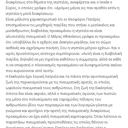
διακρίσεως στα θέματα της νηστείας, αναφέρεται και ο Ισαάκ ο
Σύρος, ο οποίος γράφει ότι: «Δρόμος μέγας εις παν αγαθόν εστίν η
νηστεία η μετά διακρίσεως».
Είναι μάλιστα χαρακτηριστικό ότι οι Θεοφόροι Πατέρες
επισημαίνουν τις μοχθηρές παγίδες που στήνει ο μισόκαλος και
μισάνθρωπος διαβολέας προκειμένου η νηστεία να είναι
αλυσιτελής πνευματικά. Ο Μέγας Αθανάσιος γράφει εν προκειμένω
ότι: υποβάλλει δε ο εχθρός και άσκησιν μεγάλην, ίνα το σώμα
ασθενές και αχρήσιμον ποιήση. Σου η νηστεία μέτρον εχέτω». Και ο
ιερός Χρυσόστομος εύστοχα συμπληρώνει: «Αυτή είναι η διαβολική
παγίδα, δηλαδή να μη τηρείται καθόλου η συμμετρία, αλλά σε κάθε
τι να επικρατεί ο πλεονασμός προκειμένου να δυσφημούνται εκείνοι
που κυριεύονται από αυτή».
Η Εκκλησία έχει λογική λατρεία και τα πάντα στην αγιοπνευματική
ζωή της περικοσμούνται με τις πνευματικές αρετές, οι οποίες
ωφελούν πνευματικά τους ανθρώπους. Στη ζωή της Εκκλησίας
τίποτα δεν είναι ακραίο, αλλά ο πνευματικός αγώνας των πιστών
της μέσα στο πολυκύμαντο και ταραχώδες πέλαγος του
ανθρωπίνου βίου των πειρασμών και των λογισμών γίνεται με
γνώμονα και κριτήριο την αρετή της πνευματικής διακρίσεως
προκειμένου να έχει καλή πνευματική καρποφορία. Όταν λείπουν οι
παραπάνω πνευματικές προϋποθέσεις τις οποίες θέτουν οι
Θεοκίνητοι και Θεοφώτιστοι Πατέρες της Εκκλησίας, τότε ο