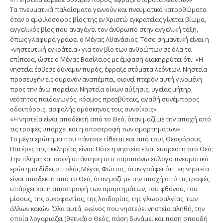
Τα πνευματικά παλαίσματα γεννούν και πνευματικά κατορθώματα
όταν ο εμφιλόσοφος βίος της εν Χριστώ εγκρατείας γίνεται βίωμα,
αγγελικός βίος που αναγάγει τον άνθρωπο στην αγγελική τάξη,
όπως γλαφυρά γράφει ο Μέγας Αθανάσιος. Τόσο σημαντική είναι η
«νηστευτική εγκράτεια» για τον βίο των ανθρώπων σε όλα τα
επίπεδα, ώστε ο Μέγας Βασίλειος με έμφαση διακηρρύτει ότι: «Η
νηστεία έσβεσε δύναμιν πυρός, έφραξε στόματα λεόντων. Νηστεία
προσευχήν εις ουρανόν αναπέμπει, οιονεί πτερόν αυτή γινομένη
προς την άνω πορείαν. Νηστεία οίκων αύξησις, υγείας μήτηρ,
νεότητος παιδαγωγός, κόσμος πρεσβύταις, αγαθή συνέμπορος
οδοιπόροις, ασφαλής ομόσκηνος τοις συνοίκοις».
«Η νηστεία είναι αποδεκτή από το Θεό, όταν μαζί με την αποχή από
τις τροφές υπάρχει και η αποστροφή των αμαρτημάτων»
Το μέγα ερώτημα που πάντοτε τίθεται και από τους Θεοφόρους
Πατέρες της Εκκλησίας είναι: Πότε η νηστεία είναι ευάρεστη στο Θεό;
Την πλήρη και σαφή απάντηση στο παραπάνω εύλογο πνευματικό
ερώτημα δίδει ο πολύς Μέγας Φώτιος, όταν γράφει ότι: «η νηστεία
είναι αποδεκτή από το Θεό, όταν μαζί με την αποχή από τις τροφές
υπάρχει και η αποστροφή των αμαρτημάτων, του φθόνου, του
μίσους, της συκοφαντίας, της λοιδορίας, της γλωσσαλγίας, των
άλλων κακών. Όλα αυτά, εκείνος που νηστεύει νηστεία αληθή, την
οποία λογαριάζει (θετικά) ο Θεός, πάση δυνάμει και πάση σπουδή