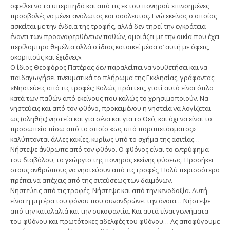
οφείλει να τα υπερπηδά και από τις εκ του πονηρού επινοημένες
προσβολές να μένει ανάλωτος και ασάλευτος. Ενώ εκείνος ο οποίος
ασκείται με την ένδεια της τροφής, αλλά δεν τηρεί την εγκράτεια
έναντι των προαναφερθέντων παθών, ομοιάζει με την οικία που έχει
περίλαμπρα θεμέλια αλλά ο ίδιος κατοικεί μέσα σ’ αυτή με όφεις,
σκορπιούς και έχιδνες».
Ο ίδιος Θεοφόρος Πατέρας δεν παραλείπει να νουθετήσει και να
παιδαγωγήσει πνευματικά το πλήρωμα της Εκκλησίας, γράφοντας:
«Νηστεύεις από τις τροφές; Καλώς πράττεις, γιατί αυτό είναι όπλο
κατά των παθών από εκείνους που καλώς το χρησιμοποιούν. Να
νηστεύεις και από τον φθόνο, προκειμένου η νηστεία να λογίζεται
ως (αληθής) νηστεία και για σένα και για το Θεό, και όχι να είναι το
προσωπείο πίσω από το οποίο «ως υπό παραπετάσματος»
καλύπτονται άλλες κακίες, κυρίως υπό το σχήμα της ασιτίας…
Νήστεψε άνθρωπε από τον φθόνο. Ο φθόνος είναι το εντρύφημα
του διαβόλου, το γεώργιο της πονηράς εκείνης φύσεως. Προσήκει
στους ανθρώπους να νηστεύουν από τις τροφές; Πολύ περισσότερο
πρέπει να απέχεις από της σιτεύσεως των δαιμόνων.
Νηστεύεις από τις τροφές; Νήστεψε και από την κενοδοξία. Αυτή
είναι η μητέρα του φόνου που συνανδρώνει την άνοια… Νήστεψε
από την καταλαλιά και την συκοφαντία. Και αυτά είναι γεννήματα
του φθόνου και πρωτότοκες αδελφές του φθόνου… Ας αποφύγουμε