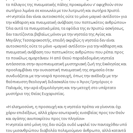
το πέλαγος της πνευματικής πάλης προκειμένου ν’ αφιχθούν στον
σωτήριο λιμένα σε κοινωνία με τον λυτρωτή και σωτήρα Χριστό.
«Η νηστεία δεν είναι αυτοσκοπός ούτε το μόνο μαγικό αντίδοτο» για
την κάθαρση και πνευματική ανάβαση του πεπτωκότος ανθρώπου»
Όλα αυτά τα πνευματικά μέσα, τα εφόδια της εν Χριστώ ασκήσεως,
δεν ταυτίζονται βεβαίως μόνον με την νηστεία της Αγίας και
Μεγάλης Τεσσαρακοστής, επειδή ακριβώς η νηστεία δεν είναι
αυτοσκοπός ούτε το μόνο «μαγικό αντίδοτο» για την κάθαρση και
πνευματική ανάβαση του πεπτωκότος ανθρώπου που ρέπει προς
το ποικίλως αμαρτάνειν. Η από Θεού παραδεδομένη νηστεία
εντάσσεται στην αγιοπνευματική μυστηριακή ζωή της Εκκλησίας και
προσλαμβάνει την ουσιαστική πνευματική της σημασία όταν
συνδυάζεται με την νοερά προσευχή, όπως την ανέδειξε με την
θεόπνευστη θεολογική διδασκαλία του ο Άγιος Γρηγόριος ο
Παλαμάς, την ιερά εξομολόγηση και την μετοχή στο υπέρτατο
μυστήριο της Θείας Ευχαριστίας.
«Η ελεημοσύνη, η προσευχή και η νηστεία πρέπει να γίνονται όχι
χάριν επιδείξεως, αλλά χάριν εσωτερικής ευσεβείας προς τον Θεόν
και αγάπης ανυποκρίτου προς τον πλησίον»
Η νηστεία από μόνη της δεν σώζει ουδέ ωφελεί τον πανταχόθεν υπό
του μισανθρώπου διαβολέα πολεμούμενο άνθρωπο, αλλά καταντά