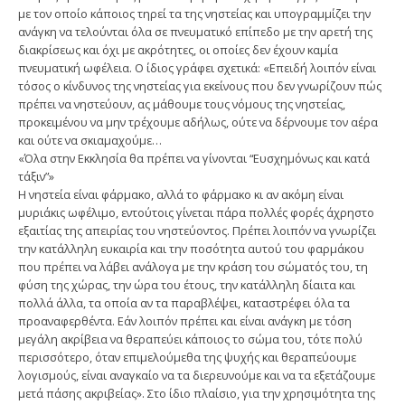
με τον οποίο κάποιος τηρεί τα της νηστείας και υπογραμμίζει την
ανάγκη να τελούνται όλα σε πνευματικό επίπεδο με την αρετή της
διακρίσεως και όχι με ακρότητες, οι οποίες δεν έχουν καμία
πνευματική ωφέλεια. Ο ίδιος γράφει σχετικά: «Επειδή λοιπόν είναι
τόσος ο κίνδυνος της νηστείας για εκείνους που δεν γνωρίζουν πώς
πρέπει να νηστεύουν, ας μάθουμε τους νόμους της νηστείας,
προκειμένου να μην τρέχουμε αδήλως, ούτε να δέρνουμε τον αέρα
και ούτε να σκιαμαχούμε…
«Όλα στην Εκκλησία θα πρέπει να γίνονται “Ευσχημόνως και κατά
τάξιν”»
Η νηστεία είναι φάρμακο, αλλά το φάρμακο κι αν ακόμη είναι
μυριάκις ωφέλιμο, εντούτοις γίνεται πάρα πολλές φορές άχρηστο
εξαιτίας της απειρίας του νηστεύοντος. Πρέπει λοιπόν να γνωρίζει
την κατάλληλη ευκαιρία και την ποσότητα αυτού του φαρμάκου
που πρέπει να λάβει ανάλογα με την κράση του σώματός του, τη
φύση της χώρας, την ώρα του έτους, την κατάλληλη δίαιτα και
πολλά άλλα, τα οποία αν τα παραβλέψει, καταστρέφει όλα τα
προαναφερθέντα. Εάν λοιπόν πρέπει και είναι ανάγκη με τόση
μεγάλη ακρίβεια να θεραπεύει κάποιος το σώμα του, τότε πολύ
περισσότερο, όταν επιμελούμεθα της ψυχής και θεραπεύουμε
λογισμούς, είναι αναγκαίο να τα διερευνούμε και να τα εξετάζουμε
μετά πάσης ακριβείας». Στο ίδιο πλαίσιο, για την χρησιμότητα της