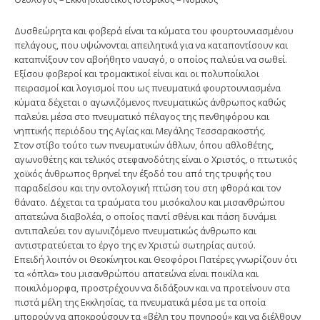
Δυσθεώρητα και φοβερά είναι τα κύματα του φουρτουνιασμένου
πελάγους, που υψώνονται απειλητικά για να καταποντίσουν και
καταπνίξουν τον αβοήθητο ναυαγό, ο οποίος παλεύει να σωθεί.
Εξίσου φοβεροί και τρομακτικοί είναι και οι πολυποίκιλοι
πειρασμοί και λογισμοί που ως πνευματικά φουρτουνιασμένα
κύματα δέχεται ο αγωνιζόμενος πνευματικώς άνθρωπος καθώς
παλεύει μέσα στο πνευματικό πέλαγος της πενθηφόρου και
νηπτικής περιόδου της Αγίας και Μεγάλης Τεσσαρακοστής.
Στον στίβο τούτο των πνευματικών άθλων, όπου αθλοθέτης,
αγωνοθέτης και τελικός στεφανοδότης είναι ο Χριστός, ο πτωτικός
χοϊκός άνθρωπος θρηνεί την έξοδό του από της τρυφής του
παραδείσου και την οντολογική πτώση του στη φθορά και τον
θάνατο. Δέχεται τα τραύματα του μισόκαλου και μισανθρώπου
απατεώνα διαβολέα, ο οποίος παντί σθένει και πάση δυνάμει
αντιπαλεύει τον αγωνιζόμενο πνευματικώς άνθρωπο και
αντιστρατεύεται το έργο της εν Χριστώ σωτηρίας αυτού.
Επειδή λοιπόν οι Θεοκίνητοι και Θεοφόροι Πατέρες γνωρίζουν ότι
τα «όπλα» του μισανθρώπου απατεώνα είναι ποικίλα και
ποικιλόμορφα, προστρέχουν να διδάξουν και να προτείνουν στα
πιστά μέλη της Εκκλησίας, τα πνευματικά μέσα με τα οποία
μπορούν να αποκρούσουν τα «βέλη του πονηρού» και να διέλθουν