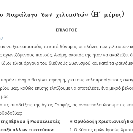
ο παράλογο των χιλιαστών (Η΄ μέρος)
ΕΠΙΛΟΓΟΣ
ου
αν να ξεσκεπαστούν, το κατά δύναμιν, οι πλάνες των χιλιαστών κ
 αγωνιζόμενους πιστούς. Ακόμη, σκοπός της ήταν να αναδείξει ό
ι ίδιοι είναι όργανα του διεθνούς Σιωνισμού και κατά τα φαινόμ
ο παρόν πόνημα θα γίνει αφορμή, για τους καλοπροαίρετους αναγ
ρίου μας, καθώς επίσης ελπίζουμε να αποτελέσει ένα μικρό βέλο
 μας.
 τις αποδείξεις της Αγίας Γραφής, ας ανακεφαλαιώσουμε τις κακοδ
Ορθοδοξίας:
 της Βίβλου ή Ρωσσελιστές
Η Ορθόδοξη Χριστιανική Εκ
εταξύ άλλων πιστεύουν:
1. Ο Κύριος ημών Ιησούς Χριστό