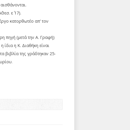
 αισθάνονται.
Α΄Θεσ. ε΄ 17).
 έργο κατορθωτέο απ’ τον
ερη πηγή (μετά την Α. Γραφή)
η ίδια η Κ. Διαθήκη είναι
τα βιβλία της γράδτηκαν 25-
Κυρίου.