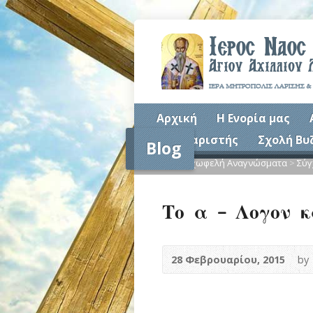
Αρχική
Η Ενορία μας
Συναξαριστής
Σχολή Βυ
Blog
Home
>
Ψυχωφελή Αναγνώσματα
>
Σύγ
Το α – Λογον κ
28 Φεβρουαρίου, 2015
by