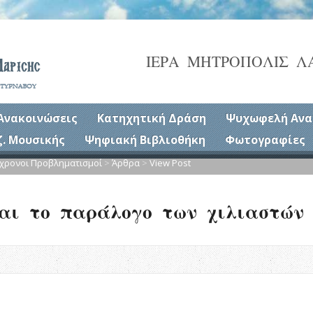
ΙΕΡΑ ΜΗΤΡΟΠΟΛΙΣ Λ
Ανακοινώσεις
Κατηχητική Δράση
Ψυχωφελή Ανα
ζ. Μουσικής
Ψηφιακή Βιβλιοθήκη
Φωτογραφίες
χρονοι Προβληματισμοί
>
Άρθρα
>
View Post
αι το παράλογο των χιλιαστών 