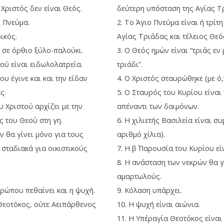
 Χριστός δεν είναι Θεός.
δεύτερη υπόσταση της Αγίας Τ
ο Πνεύμα.
2. Το Άγιο Πνεύμα είναι ή τρίτ
δικός.
Αγίας Τριάδας και τέλειος Θεό
 σε όρθιο ξύλο-παλούκι.
3. Ο Θεός ημών είναι “τριάς εν
ού είναι ειδωλολατρεία.
τριάδι”.
ου έγινε και και την είδαν
4. Ο Χριστός σταυρώθηκε (με ό,τ
ς.
5. Ο Σταυρός του Κυρίου είναι 
ου Χριστού αρχίζει με την
απέναντι των δαιμόνων.
 του Θεού στη γη.
6. Η χιλιετής Βασιλεία είναι σ
ν θα γίνει μόνο για τους
αριθμό χίλια).
 σταδιακά για οικιστικούς
7. Η β΄ Παρουσία του Κυρίου εί
8. Η ανάσταση των νεκρών θα γί
αμαρτωλούς.
θρώπου πεθαίνει και η ψυχή.
9. Κόλαση υπάρχει.
 Θεοτόκος, ούτε Αειπάρθενος
10. Η ψυχή είναι αιώνια.
11. Η Υπέραγία Θεοτόκος είναι 