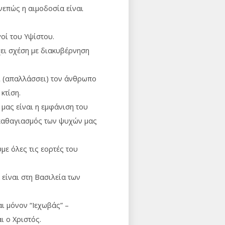
υνεπώς η αιμοδοσία είναι
γοί του Υψίστου.
χει σχέση με διακυβέρνηση
ει (απαλλάσσει) τον άνθρωπο
 κτίση.
 μας είναι η εμφάνιση του
καθαγιασμός των ψυχών μας
με όλες τις εορτές του
 είναι στη Βασιλεία των
αι μόνον “Ιεχωβάς” –
αι ο Χριστός.