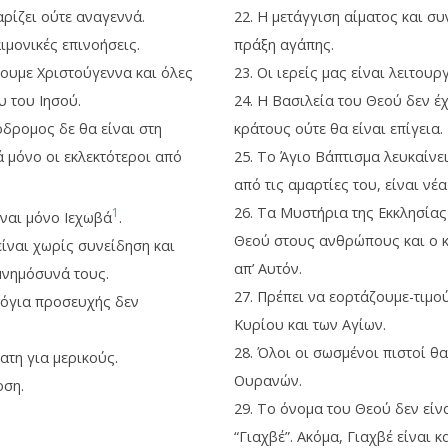
αρίζει ούτε αναγεννά.
22. Η μετάγγιση αίματος και σ
ιμονικές επινοήσεις.
πράξη αγάπης.
ζουμε Χριστούγεννα και όλες
23. Οι ιερείς μας είναι λειτουρ
υ του Ιησού.
24. Η Βασιλεία του Θεού δεν έ
όδρομος δε θα είναι στη
κράτους ούτε θα είναι επίγεια.
 μόνο οι εκλεκτότεροι από
25. Το Άγιο Βάπτισμα λευκαίν
από τις αμαρτίες του, είναι νέα
26. Τα Μυστήρια της Εκκλησίας
1
ίναι μόνο Ιεχωβά
.
Θεού στους ανθρώπους και ο 
είναι χωρίς συνείδηση και
απ’ Αυτόν.
μνημόσυνά τους.
27. Πρέπει να εορτάζουμε-τιμού
λόγια προσευχής δεν
Κυρίου και των Αγίων.
28. Όλοι οι σωσμένοι πιστοί θα
ατη για μερικούς.
Ουρανών.
οση.
29. Το όνομα του Θεού δεν είν
“Γιαχβέ”. Ακόμα, Γιαχβέ είναι κ