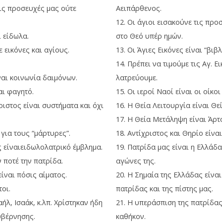
τις προσευχές μας ούτε
Αειπάρθενος.
12. Οι άγιοι εισακούνε τις προ
ι είδωλα.
στο Θεό υπέρ ημών.
ε εικόνες και αγίους.
13. Οι Άγιες Εικόνες είναι “βι
14. Πρέπει να τιμούμε τις Αγ. Ει
ίναι κοινωνία δαιμόνων.
λατρεύουμε.
αι φαγητό.
15. Οι ιεροί Ναοί είναι οι οίκο
ριστος είναι συστήματα και όχι
16. Η Θεία Λειτουργία είναι Θε
17. Η Θεία Μετάληψη είναι Άρτ
 για τους “μάρτυρες”.
18. Αντίχριστος και Θηρίο είν
ς είναιειδωλολατρικό έμβλημα.
19. Πατρίδα μας είναι η Ελλάδα
 ποτέ την πατρίδα.
αγώνες της.
είναι πόσις αίματος.
20. Η Σημαία της Ελλάδας είναι
τοι.
πατρίδας και της πίστης μας.
ήλ, Ισαάκ, κ.λπ. Χρίστηκαν ήδη
21. Η υπεράσπιση της πατρίδας
υβέρνησης.
καθήκον.