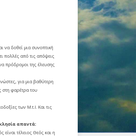
αι να δοθεί μια συνοπτική
τι πολλές από τις απόψεις
ενα πρόδρομοι της έλευσης
νώστες, για μια βαθύτερη
ς στη φαρέτρα του
οξίες των Μ.τ.Ι. Και τις
κλησία απαντά:
ς είναι τέλειος Θεός και η