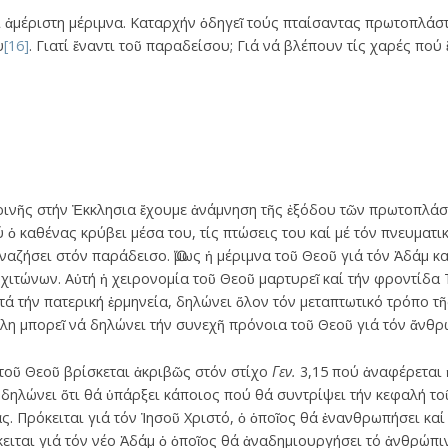
αί ἀμέριστη μέριμνα. Καταρχήν ὁδηγεῖ τούς πταίσαντας πρωτοπλά
υ
[16]
. Γιατί ἔναντι τοῦ παραδείσου; Γιά νά βλέπουν τίς χαρές πο
Τυρινῆς στήν Ἐκκλησια ἔχουμε ἀνάμνηση τῆς ἐξόδου τῶν πρωτοπλά
 ὁ καθένας κρύβει μέσα του, τίς πτώσεις του καί μέ τόν πνευματι
ζήσει στόν παράδεισο. Ὅμως ἡ μέριμνα τοῦ Θεοῦ γιά τόν Ἀδάμ καί
ιτώνων. Αὐτή ἡ χειρονομία τοῦ Θεοῦ μαρτυρεῖ καί τήν φροντίδα 
τά τήν πατερική ἑρμηνεία, δηλώνει ὅλον τόν μεταπτωτικό τρόπο 
λη μπορεῖ νά δηλώνει τήν συνεχῆ πρόνοια τοῦ Θεοῦ γιά τόν ἄνθ
τοῦ Θεοῦ βρίσκεται ἀκριβῶς στόν στίχο
Γεν.
3,15 πού ἀναφέρεται
δηλώνει ὅτι θά ὑπάρξει κάποιος πού θά συντρίψει τήν κεφαλή τ
ς. Πρόκειται γιά τόν Ἰησοῦ Χριστό, ὁ ὁποῖος θά ἐνανθρωπήσει κα
κειται γιά τόν νέο Ἀδάμ ὁ ὁποῖος θά ἀναδημιουργήσει τό ἀνθρώπιν