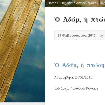
Home
>
Ψυχωφελή Αναγνώσματα
>
Σύγ
Ὁ Ἀδάμ, ἡ πτώ
24 Φεβρουαρίου, 2015
by
Ὁ Ἀδάμ, ἡ πτώση
Αναρτήθηκε: 24/02/2015
τοῦ ἀρχιμ. Ἰακώβου Κανάκη