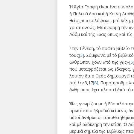
Ἡ Ἁγία Γραφή εἶναι ἕνα σύνολο
ἡ Παλαιά ὅσο καί ἡ Καινή Διαθ
θείας ἀποκαλύψεως, μιά λέξη, 
χριστιανούς. Μέ ἀφορμή τήν ἀ
Ἀδάμ καί τῆς Εὔας ὅπως καί τίς
Στήν Γένεση, τό πρῶτο βιβλίο 
τους
[3]
. Σύμφωνα μέ τό βιβλικ
ἄνθρωπον χοῦν ἀπό τῆς γῆς»
[5
πού μεταφράζεται ὡς ἔδαφος, 
λοιπόν ὅτι ὁ Θεός δημιουργεῖ τ
στό
Γεν
.3,17
[8]
. Παρατηροῦμε λο
ἄνθρωπος ἔχει πλαστεῖ ἀπό τά σ
Ὅπως γνωρίζουμε ἡ Εὔα πλάστηκε
πρωτότυπο ἑβραϊκό κείμενο, ἀν
αὐτοί ἄνθρωποι τοποθετήθηκαν 
καί μέ ὁλόκληρη τήν κτίση. Ὁ Ἀ
μερικά σημεία τῆς Βιβλικῆς περ