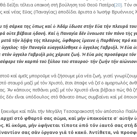
θά δείξει τέλεια ὑπακοή στή βούληση τοῦ Θεοῦ Πατέρα
[20]
. Τόν 
ᾶς καί νέας Εὔας (Παναγίας) ἀποδίδει ἄριστα ὁ Ἰωσήφ Βρυέννιος 
μ τή σάρκα της ὅπως καί ὁ Ἀδάμ ἔδωσε στήν Εὔα τήν πλευρά του
ρά οὕτε βέβαια ἡδονή. Καί ἡ Παναγία δέν ἔνοιωσε τόν πόνο τῆς 
 μετά τήν λήψη τῆς πλευρᾶς, ἄφθορος ἔμεινε ἡ Παρθένος πρό καί
 ἄγγελος· τήν Παναγία εὐαγγελίσθηκε ὁ ἄγγελος Γαβριήλ. Ἡ Εὔα
 στόν ἄγγελο Γαβριήλ μᾶς χάρισε ζωή. Ἡ Εὔα μᾶς προσέφερε τόν
σέφερε τόν καρπό τοῦ ξύλου τοῦ σταυροῦ· τήν ζωήν τήν αἰώνιον
τοῦ καί ἐμεῖς μποροῦμε νά ζήσουμε μία νέα ζωή, γιατί γνωρίζουμ
τό σταυρό μαζί μέ τόν Χριστό, ἔτσι ἔπαψε νά ζεῖ ὁ ἁμαρτωλός ἄνθ
ς. Ἄν κάποιος πεθάνει μαζί μέ τόν Χριστό εἶναι βέβαιο πώς θά ζή
τός δέν εἶναι ὑπόδουλος στό θάνατο ὅπως συμβαίνει καί μέ ὅποιο
ξεκινᾶμε καί πάλι τήν Μεγάλη Τεσσαρακοστή τόν ἀπόστολο Παῦλο
ιαρχεῖ στό φθαρτό σας σῶμα, καί μήν ὑπακούετε σ᾽ αὐτήν
ς. Κί ἀκόμα, μήν ἀφήνεται τίποτε ἀπό τόν ἐαυτό σας στή 
ἐναντίον σας σάν ὄργανο γιά τό κακό. Ἀντίθετα, νά προσφ