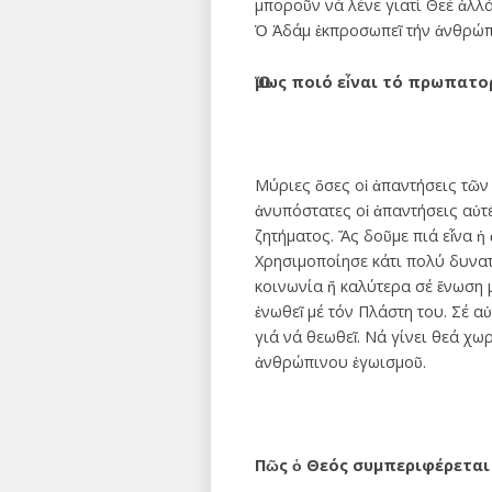
μποροῦν νά λένε γιατί Θεέ ἀλλά
Ὁ Ἀδάμ ἐκπροσωπεῖ τήν ἀνθρώπι
Ὅμως ποιό εἶναι τό πρωπατο
Μύριες ὅσες οἱ ἀπαντήσεις τῶ
ἀνυπόστατες οἱ ἀπαντήσεις αὐτ
ζητήματος. Ἄς δοῦμε πιά εἶνα ἡ
Χρησιμοποίησε κάτι πολύ δυνατ
κοινωνία ἤ καλύτερα σέ ἔνωση μ
ἐνωθεῖ μέ τόν Πλάστη του. Σέ α
γιά νά θεωθεῖ. Νά γίνει θεά χω
ἀνθρώπινου ἐγωισμοῦ.
Πῶς ὁ Θεός συμπεριφέρετα