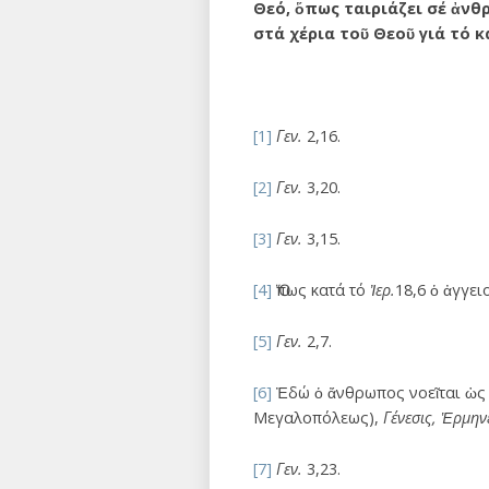
Θεό, ὅπως ταιριάζει σέ ἀνθ
στά χέρια τοῦ Θεοῦ γιά τό 
[1]
Γεν.
2,16.
[2]
Γεν.
3,20.
[3]
Γεν.
3,15.
[4]
Ὅπως κατά τό
Ἰερ.
18,6 ὁ ἀγγει
[5]
Γεν.
2,7.
[6]
Ἐδώ ὁ ἄνθρωπος νοεῖται ὡς κ
Μεγαλοπόλεως),
Γένεσις, Ἑρμην
[7]
Γεν.
3,23.