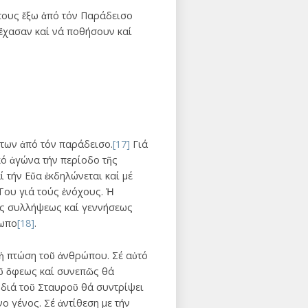
στους ἔξω ἀπό τόν Παράδεισο
ύ ἔχασαν καί νά ποθήσουν καί
στων ἀπό τόν παράδεισο.
[17]
Γιά
κό ἀγώνα τήν περίοδο τῆς
 τήν Εὔα ἐκδηλώνεται καί μέ
Του γιά τούς ἐνόχους. Ἡ
τῆς συλλήψεως καί γεννήσεως
ρωπο
[18]
.
 ἡ πτώση τοῦ ἀνθρώπου. Σέ αὐτό
οῦ ὄφεως καί συνεπῶς θά
ί διά τοῦ Σταυροῦ θά συντρίψει
ο γένος. Σέ ἀντίθεση με τήν