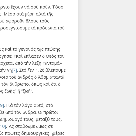
ύργιο ἔχουν νά σοῦ ποῦν. Τόσο
ς. Μέσα στά μέρη αὐτά τῆς
 πού ἀφοροῦν ὅλους τούς
προσεγγίσουμε τά πρόσωπα τοῦ
ς καί τό γεγονός τῆς πτώσης
ργησε; «Καί ἔπλασεν ὁ Θεός τόν
έρχεται ἀπό τήν λέξη «ἀνταμά»
τήν γῆ
[7]
. Στό
Γεν
. 1,26 βλέπουμε
ννοια τοῦ ἀνδρός ὁ Ἀδάμ ἀπαντᾶ
 τόν ἄνθρωπο, ὅπως καί ὅτι ὁ
ς ζωῆς” ἤ “ζωή”.
[9]
. Γιά τόν λόγο αὐτό, στό
θε ἀπό τόν ἄνδρα. Οἱ πρώτοι
Δημιουργό τους, μεταξύ τους,
[10]
. Ἄς σταθοῦμε ὅμως σέ
τίς πρῶτες δημιουργικές ἡμέρες