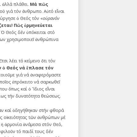
ι ἀλλά πλάθει.
Μά πῶς
εοῦ γιά τόν ἄνθρωπο. Αὐτό εἶναι
ύργησε ὁ Θεός τόν «
οὐρανόν
ζεται! Πῶς ἑρμηνεύεται
. Ὁ Θεός δέν ὑπόκειται στό
των χρησιμοποιεῖ ἀνθρώπινα
Ἔτσι λέει τό κείμενο ὅτι τόν
ν ὁ Θεός νά ἔπλασε τόν
οιοῦμε γιά νά ἀναφερόμαστε
ὁποῖος ἐπρόκειτο νά σαρκωθεῖ
ου ὅπως καί ὁ Ἴδιος εἶναι
ρίως τήν δυνατότητα θεώσεως.
καν καί ὁδηγήθηκαν στήν φθορά
ῆς οἰκειότητας τῶν ἀνθρώπων μέ
 ἡ ἀρμονία ἀνάμεσα στόν Θεό,
φιλοῦν τό παιδί τους δέν