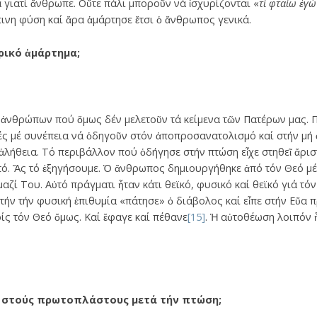
 γιατί ἄνθρωπε. Οὔτε πάλι μποροῦν νά ἰσχυρίζονται «
τί φταίω ἐγώ
νη φύση καί ἄρα ἁμάρτησε ἔτσι ὁ ἄνθρωπος γενικά.
ρικό ἁμάρτημα;
ν ἀνθρώπων πού ὅμως δέν μελετοῦν τά κείμενα τῶν Πατέρων μας.
ές μέ συνέπεια νά ὁδηγοῦν στόν ἀποπροσανατολισμό καί στήν μή
 ἀλήθεια. Τό περιβάλλον πού ὁδήγησε στήν πτώση εἶχε στηθεῖ ἄρι
ό. Ἄς τό ἐξηγήσουμε. Ὁ ἄνθρωπος δημιουργήθηκε ἀπό τόν Θεό μέ 
αζί Του. Αὐτό πράγματι ἦταν κάτι θεϊκό, φυσικό καί θεϊκό γιά τ
ὐτήν τήν φυσική ἐπιθυμία «πάτησε» ὁ διάβολος καί εἶπε στήν Εὔα
ρίς τόν Θεό ὅμως. Καί ἔφαγε καί πέθανε
[15]
. Ἡ αὐτοθέωση λοιπόν 
ι στούς πρωτοπλάστους μετά τήν πτώση;