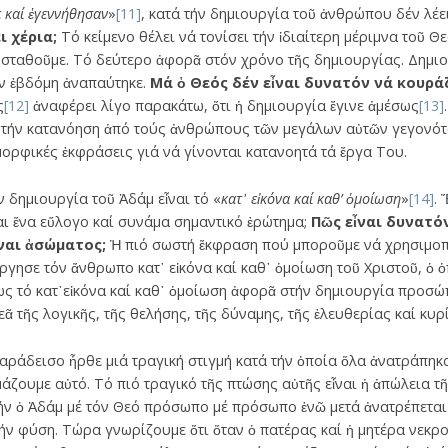
ε καί ἐγεννήθησαν
»
[11]
, κατά τήν δημιουργία τοῦ ἀνθρώπου δέν λέε
ι χέρια;
Τό κείμενο θέλει νά τονίσει τήν ἰδιαίτερη μέριμνα τοῦ Θ
 σταθοῦμε. Τό δεύτερο ἀφορᾶ στόν χρόνο τῆς δημιουργίας. Δημιο
τήν ἐβδόμη ἀναπαύτηκε.
Μά ὁ Θεός δέν εἶναι δυνατόν νά κουρά
ς
[12]
ἀναφέρει λίγο παρακάτω, ὅτι ἡ δημιουργία ἔγινε ἀμέσως
[13]
ιά τήν κατανόηση ἀπό τούς ἀνθρώπους τῶν μεγάλων αὐτῶν γεγονό
ορφικές ἐκφράσεις γιά νά γίνονται κατανοητά τά ἔργα Του.
ν δημιουργία τοῦ Ἀδάμ εἶναι τό «
κατ᾽ εἰκόνα καί καθ’ ὁμοίωση
»
[14]
. 
ται ἕνα εὔλογο καί συνάμα σημαντικό ἐρώτημα;
Πῶς εἶναι δυνατό
ἶναι ἀσώματος;
Ἡ πιό σωστή ἔκφραση πού μποροῦμε νά χρησιμοπ
ργησε τόν ἄνθρωπο κατ᾽ εἰκόνα καί καθ᾽ ὁμοίωση τοῦ Χριστοῦ, ὁ 
ως τό κατ᾽εἰκόνα καί καθ᾽ ὁμοίωση ἀφορᾶ στήν δημιουργία προσώπ
 τῆς λογικῆς, τῆς θελήσης, τῆς δύναμης, τῆς ἐλευθερίας καί κυ
 παράδεισο ἦρθε μιά τραγική στιγμή κατά τήν ὁποία ὅλα ἀνατράπη
άζουμε αὐτό. Τό πιό τραγικό τῆς πτώσης αὐτῆς εἶναι ἡ ἀπώλεια τ
ήν ὁ Ἀδάμ μέ τόν Θεό πρόσωπο μέ πρόσωπο ἐνῶ μετά ἀνατρέπεται
ήν φύση. Τώρα γνωρίζουμε ὅτι ὅταν ὁ πατέρας καί ἡ μητέρα νεκρο