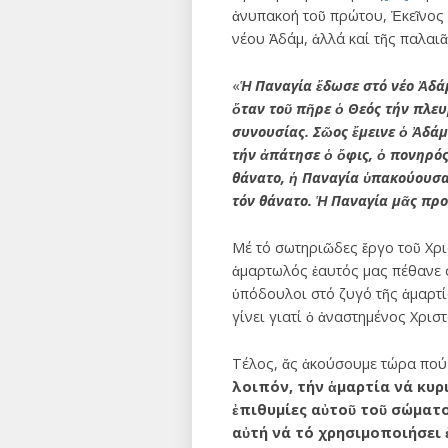
ἀνυπακοή τοῦ πρώτου, Ἐκεῖνος 
νέου Ἀδάμ, ἀλλά καί τῆς παλαι
«
Ἡ Παναγία ἔδωσε στό νέο Ἀδά
ὅταν τοῦ πῆρε ὁ Θεός τήν πλευ
συνουσίας. Σῶος ἔμεινε ὁ Ἀδάμ
τήν ἀπάτησε ὁ ὄφις, ὁ πονηρός
θάνατο, ἡ Παναγία ὑπακούουσα
τόν θάνατο. Ἡ Παναγία μᾶς προ
Μέ τό σωτηριῶδες ἔργο τοῦ Χρισ
ἁμαρτωλός ἑαυτός μας πέθανε σ
ὑπόδουλοι στό ζυγό τῆς ἁμαρτία
γίνει γιατί ὁ ἀναστημένος Χρισ
Τέλος, ἄς ἀκούσουμε τώρα πού 
λοιπόν, τήν ἁμαρτία νά κυρ
ἐπιθυμίες αὐτοῦ τοῦ σώματο
αὐτή νά τό χρησιμοποιήσει 