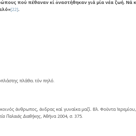
ρώπους πού πέθαναν κί ἀναστήθηκαν γιά μία νέα ζωή. Νά 
καλό»
[22]
.
οπλάστης πλάθει τόν πηλό.
οινός ἄνθρωπος, ἄνδρας καί γυναίκα μαζί. Βλ. Φοῦντα Ἰερεμίου
εία Παλαιᾶς Διαθήκης
, Ἀθήνα 2004, σ. 375.