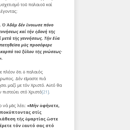
συσχετισμό τοῦ παλαιοῦ καί
λέγοντας:
. Ὁ Ἀδάμ δέν ἔνοιωσε πόνο
γεννήσεως καί τήν ἡδονή τῆς
 μετά τῆς γεννήσεως. Τήν Εὔα
 ἀπατηθεῖσα μᾶς προσέφερε
 καρπό τοῦ ξύλου τῆς γνώσεως·
»
.
ε πλέον ὅτι ὁ παλαιός
ρωπος. Δέν εἴμαστε πιά
σει μαζί με τόν Χριστό. Αὐτό θα
ν πιστεύει στό Χριστό
[21]
.
 νά μᾶς λέει:
«Μήν ἀφήνετε,
 ὑποκύπτοντας στίς
διάθεση τῆς ἁμαρτίας ὥστε
έρετε τόν ἐαυτό σας στό