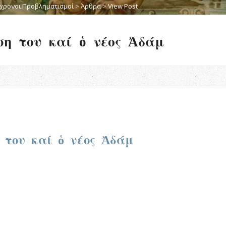
χρονοι Προβληματισμοί
>
Άρθρα
>
View Post
ση του καί ὁ νέος Ἀδάμ
 του καί ὁ νέος Ἀδάμ