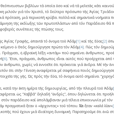
 θεόπνευστων βιβλίων τά ὁποία ὅσο καί νά τά μελετᾶς κάτι καινο
ήκη μιλοῦν γιά τόν Χριστό, τό δεύτερο πρόσωπο τῆς Ἁγίας Τριάδο
μιά πρόταση, μιά περικοπή κρύβει πολλά καί σημαντικά νοήματα
νάμνηση τῆς ἐκδίωξης τῶν πρωτοπλάστων ἀπό τόν Παράδεισο θά 
 φοβερές συνέπειες τῆς πτώσης τους.
τῆς Ἁγίας Γραφῆς, ἀπαντᾶ τό ὄνομα τοῦ Ἀδάμ
[1]
καί τῆς Εὔας
[2]
ὅπω
ό κείμενο ὁ Θεός δημιούργησε πρώτα τόν Ἀδάμ
[4]
. Πῶς τόν δημιού
]
. Πράγματι, ἡ ἑβραϊκή λέξη «αντάμ» πού σημαίνει ἄνθρωπος, προ
γῆ
[6]
. Ἔτσι, πράγματι, ἄνθρωπος εἶναι αὐτός πού προέρχεται ἀπό 
όν ἄνθρωπο, χωρίς νά ἐννοεῖτε ὅτι πρόκειται γιά ἄνδρα. Μέ τήν ἔ
ιπόν ὅτι στήν Γένεση ἀναφέρεται μέ σαφήνεια ποιός δημιούργησε
τοιχεῖα τῆς γῆς. Ὡς πρός τήν Εὔα, τό ὄνομα αὐτό σημαίνει “χορηγό
, κατά την ἔκτη ἡμέρα τῆς δημιουργίας, ἀπό τήν πλευρά τοῦ Ἀδάμ
αφέρεται ὡς “Χαββά” δηλαδή “ἀνδρίς”, ὅπου δηλώνεται ὅτι προῆλ
στόν παράδεισο καί ἀπολάμβαναν μιά τέλεια ἐπικοινωνία μέ τόν 
δάμ πραγματικά ἦταν ὁ «ἄρχοντας» τοῦ τόπου. Ὅλα ἦταν «
καλά λίαν
»
ικοπῆς πού ἔχουν μιά ἰδιαίτερη δυναμική. Παρατηροῦμε ὅτι ἐνῶ σ