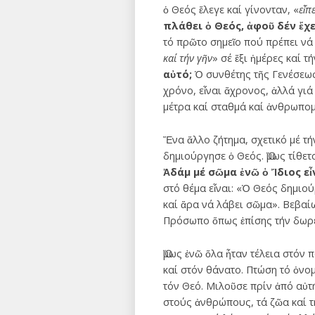
ὁ Θεός ἔλεγε καί γίνονταν, «
εἶπ
πλάθει ὁ Θεός, ἀφοῦ δέν ἔχε
τό πρῶτο σημεῖο πού πρέπει νά
καί τήν γῆν
» σέ ἕξι ἡμέρες καί 
αὐτό;
Ὁ συνθέτης τῆς Γενέσεω
χρόνο, εἶναι ἄχρονος, ἀλλά γ
μέτρα καί σταθμά καί ἀνθρωπομ
Ἕνα ἄλλο ζήτημα, σχετικό μέ τή
δημιούργησε ὁ Θεός. Ὅμως τίθε
Ἀδάμ μέ σῶμα ἐνῶ ὁ Ἴδιος ε
στό θέμα εἶναι: «Ὁ Θεός δημιού
καί ἅρα νά λάβει σῶμα». Βεβαί
Πρόσωπο ὅπως ἐπίσης τήν δωρεᾶ
Ὅμως ἐνῶ ὅλα ἦταν τέλεια στόν
καί στόν θάνατο. Πτώση τό ὀνομ
τόν Θεό. Μιλοῦσε πρίν ἀπό αὐτ
στούς ἀνθρώπους, τά ζῶα καί τ