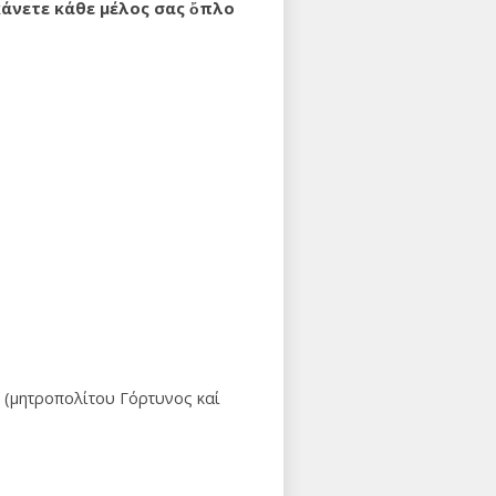
κάνετε κάθε μέλος σας ὄπλο
, (μητροπολίτου Γόρτυνος καί