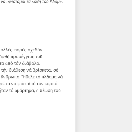
 νά ὑφίσταμαι τά λάθη τοῦ Ἀδάμ
».
 Πολλές φορές σχεδόν
 ὀρθή προσέγγιση τοῦ
στα ἀπό τόν διάβολο.
τήν διάθεση νά βρίσκεται σέ
όν ἄνθρωπο. Ἤθελε τό πλᾶσμα νά
 πρώτα νά φάει ἀπό τόν καρπό
ἦταν τό ἁμάρτημα, ἡ θέωση τοῦ