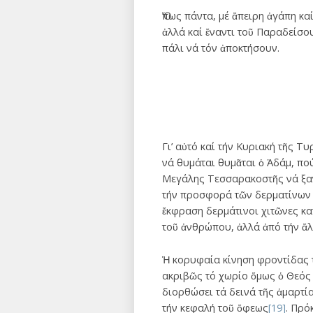
Ὅπως πάντα, μέ ἄπειρη ἀγάπη κ
ἀλλά καί ἔναντι τοῦ Παραδείσο
πάλι νά τόν ἀποκτήσουν.
Γι’ αὐτό καί τήν Κυριακή τῆς 
νά θυμάται θυμᾶται ὁ Ἀδάμ, πού
Μεγάλης Τεσσαρακοστῆς νά ξανα
τήν προσφορά τῶν δερματίνων χ
ἔκφραση δερμάτινοι χιτῶνες κα
τοῦ ἀνθρώπου, ἀλλά ἀπό τήν ἄλ
Ἡ κορυφαία κίνηση φροντίδας 
ακριβῶς τό χωρίο ὅμως ὁ Θεός 
διορθώσει τά δεινά τῆς ἁμαρτία
τήν κεφαλή τοῦ ὄφεως
[19]
. Πρό