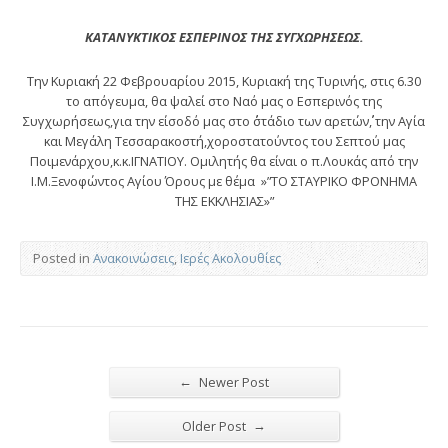
ΚΑΤΑΝΥΚΤΙΚΟΣ ΕΣΠΕΡΙΝΟΣ ΤΗΣ ΣΥΓΧΩΡΗΣΕΩΣ.
Την Κυριακή 22 Φεβρουαρίου 2015, Κυριακή της Τυρινής, στις 6.30
το απόγευμα, θα ψαλεί στο Ναό μας ο Εσπερινός της
Συγχωρήσεως,για την είσοδό μας στο ΄΄στάδιο των αρετών΄΄, την Αγία
και Μεγάλη Τεσσαρακοστή,χοροστατούντος του Σεπτού μας
Ποιμενάρχου,κ.κ.ΙΓΝΑΤΙΟΥ. Ομιλητής θα είναι ο π.Λουκάς από την
Ι.Μ.Ξενοφώντος Αγίου Όρους με θέμα »”ΤΟ ΣΤΑΥΡΙΚΟ ΦΡΟΝΗΜΑ
ΤΗΣ ΕΚΚΛΗΣΙΑΣ»”
Posted in
Ανακοινώσεις
,
Ιερές Ακολουθίες
←
Newer Post
→
Older Post