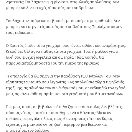
νηστεύεις; Τουλάχιστον μη ρίχνεσαι στις υλικές απολαύσεις. Δεν
μπορείς να δίνεις ευχές σ’ αυτούς που σε βρίζουν;
Τουλάχιστον υπόμεινε τις βρισιές με σιωπή και μακροθυμία. Δεν
μπορείς να ευεργετείς αυτούς που σε βλάπτουν; Τουλάχιστον μην
τους εκδικείσαι.
Ο Χριστός έπαθε τόσα για χάρη σου, όντας αθώος και αναμάρτητος.
Κι εσύ δεν θέλεις να πάθεις τίποτα για χάρη Του, ή μάλλον για τη
δική σου ψυχική ωφέλεια και σωτηρία; Πώς, λοιπόν, θα
παρουσιαστείς μπροστά Του την ημέρα της Κρίσεως;
Τι απολογία θα δώσεις για την παράβαση των εντολών Του; Μην
εξαπατάς τον εαυτό σου λέγοντας: «Ας απολαύσω τώρα τις ηδονές
της ζωής, ας αδικήσω τον συνάνθρωπό μου, ας εκδικηθώ τον εχθρό
μου, ας κάνω κάθε αμαρτία, και στα γεράματά μου θα μετανοήσω» .
Πες μου, ποιος σε βεβαίωσε ότι θα ζήσεις τόσο πολύ; Δεν βλέπεις
πόσους νέους επισκέπτεται καθημερινά ο θάνατος; Μα κι αν
πεθάνεις σε μεγάλη ηλικία, πώς θ’ αντικρίσεις τότε τον Κύριο,
έχοντας για μιαν ολόκληρη ζωή περιφρονήσει Εκείνον και
υπηρετήσει τον διάβολο;