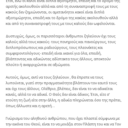
Έτσι, ενώ οι καλοί είναι διπλά αξιοτίμητοι, επειδή και το δρόμο της
αρετής ακολουθούν αλλά και από τη συναναστροφή τους με τους
κακούς δεν ζημιώνονται, οι αμετανόητοι κακοί είναι διπλά
αξιοτιμώρητοι, επειδή και το δρόμο της κακίας ακολουθούν αλλά
και από τη συναναστροφή τους με τους καλούς δεν ωφελούνται.
Δυστυχώς, όμως, οι περισσότεροι άνθρωποι ζηλεύουν όχι τους
καλούς αλλά τους κακούς- τους πονηρούς και πανούργους, τους
διπλοπρόσωπους και ραδιούργους, τους πλεονέκτες και
συμφεροντολόγους- επειδή είναι ικανοί για όλα, επειδή,
βλάπτοντας και αδικώντας αδίστακτα τους άλλους, αποκτούν
πλούτο ή αναρριχώνται σε αξιώματα.
Αυτούς, όμως, αντί να τους ζηλεύουν , θα έπρεπε να τους
λυπούνται, γιατί στην πραγματικότητα βλάπτουν τον εαυτό τους
και όχι τους άλλους. Ολέθριο, βλέπεις, δεν είναι το να αδικείται
κανείς, αλλά το να αδικεί. Ο Θεός δεν είναι άδικος. Έτσι, είτε σ’
ετούτη τη ζωή είτε στην άλλη, η αδικία πληρώνεται όσο της πρέπει,
όπως άλλωστε και η αρετή…
Γνώρισμα του αληθινού ανθρώπου, που έχει πλαστεί σύμφωνα με
την εικόνα του Θεού, είναι το να μοιάζει στον Πλάστη του και να Τον