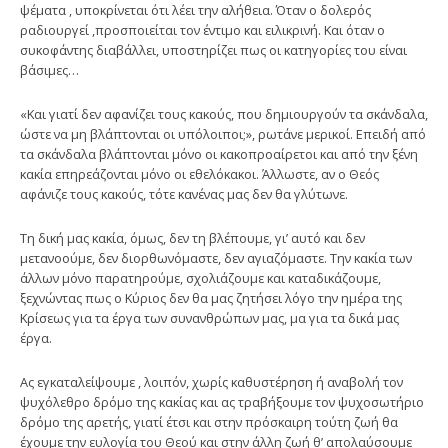
ψέματα , υποκρίνεται ότι λέει την αλήθεια. Όταν ο δολερός
ραδιουργεί ,προσποιείται τον έντιμο και ειλικρινή. Και όταν ο
συκοφάντης διαβάλλει, υποστηρίζει πως οι κατηγορίες του είναι
βάσιμες…
«Και γιατί δεν αφανίζει τους κακούς, που δημιουργούν τα σκάνδαλα,
ώστε να μη βλάπτονται οι υπόλοιποι;», ρωτάνε μερικοί. Επειδή από
τα σκάνδαλα βλάπτονται μόνο οι κακοπροαίρετοι και από την ξένη
κακία επηρεάζονται μόνο οι εθελόκακοι. Άλλωστε, αν ο Θεός
αφάνιζε τους κακούς, τότε κανένας μας δεν θα γλύτωνε.
Τη δική μας κακία, όμως, δεν τη βλέπουμε, γι’ αυτό και δεν
μετανοούμε, δεν διορθωνόμαστε, δεν αγιαζόμαστε. Την κακία των
άλλων μόνο παρατηρούμε, σχολιάζουμε και καταδικάζουμε,
ξεχνώντας πως ο Κύριος δεν θα μας ζητήσει λόγο την ημέρα της
Κρίσεως για τα έργα των συνανθρώπων μας, μα για τα δικά μας
έργα.
Ας εγκαταλείψουμε , λοιπόν, χωρίς καθυστέρηση ή αναβολή τον
ψυχόλεθρο δρόμο της κακίας και ας τραβήξουμε τον ψυχοσωτήριο
δρόμο της αρετής, γιατί έτσι και στην πρόσκαιρη τούτη ζωή θα
έχουμε την ευλογία του Θεού και στην άλλη ζωή θ’ απολαύσουμε