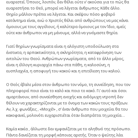
ευαρεστεί. Όποιος, λοιπόν, δεν θέλει ούτε ν’ ακούσει για το πώς θα
ευαρεστήσει το Θεό, μπορεί να λέγεται άνθρωπος; Κάθε άλλο.
Θηρίο μάλλον πρέπει να λέγεται. Και σκέψου πόσο φοβερό
κατάντημα είναι, ενώ ο Χριστός θέλει από ανθρώπους να μας κάνει
όμοιους με τους αγγέλους, ή καλύτερα όμοιους με τον Ίδιο, εμείς
ούτε καν άνθρωποι να μη μένουμε, αλλά να γινόμαστε θηρία.
Γιατί θηρίων γνωρίσματα είναι η αλόγιστη υποδούλωση στα
ένστικτα, η αρπακτικότητα, η σκληρότητα, η καταφρόνηση των
εντολών του Θεού. Ανθρώπων γνωρίσματα, από το άλλο μέρος,
είναι η έλλογη κυριαρχία πάνω στα πάθη, η καλοσύνη, η
ευσπλαχνία, η αποφυγή του κακού και η επιτέλεση του καλού.
Ο Θεός έβαλε μέσα στον άνθρωπο τον νόμο, τη συνείδηση, που τον
πληροφορεί ποιο είναι το καλό και ποιο το κακό. Γι’ αυτό και όσοι
αμαρτάνουν, από συναίσθηση ενοχής και ενδόμυχη ντροπή δεν
θέλουν να χαρακτηρίζονται με το όνομα των κακών τους πράξεων.
Αν, λ.χ. φωνάξεις , «Μοιχέ!» , σ’ έναν άνθρωπο που μοιχεύει θα του
κακοφανεί, μολονότι ευχαριστιέται όταν διαπράττει τη μοιχεία…
Καμία κακία , άλλωστε δεν εμφανίζεται με το αληθινό της πρόσωπο.
Πάντα δανείζεται τη μορφή κάποιας αρετής. Όταν ο ψεύτης λέει