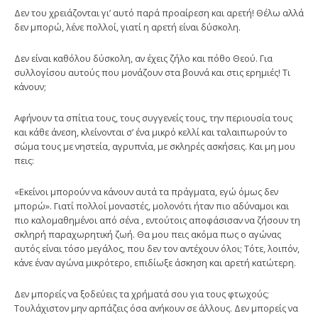
Δεν του χρειάζονται γι’ αυτό παρά προαίρεση και αρετή! Θέλω αλλά
δεν μπορώ, λένε πολλοί, γιατί η αρετή είναι δύσκολη.
Δεν είναι καθόλου δύσκολη, αν έχεις ζήλο και πόθο Θεού. Για
συλλογίσου αυτούς που μονάζουν στα βουνά και στις ερημιές! Τι
κάνουν;
Αφήνουν τα σπίτια τους, τους συγγενείς τους, την περιουσία τους
και κάθε άνεση, κλείνονται σ’ ένα μικρό κελλί και ταλαιπωρούν το
σώμα τους με νηστεία, αγρυπνία, με σκληρές ασκήσεις. Και μη μου
πεις:
«Εκείνοι μπορούν να κάνουν αυτά τα πράγματα, εγώ όμως δεν
μπορώ». Γιατί πολλοί μοναστές, μολονότι ήταν πιο αδύναμοι και
πιο καλομαθημένοι από σένα , εντούτοις αποφάσισαν να ζήσουν τη
σκληρή παραχωρητική ζωή. Θα μου πεις ακόμα πως ο αγώνας
αυτός είναι τόσο μεγάλος, που δεν τον αντέχουν όλοι; Τότε, λοιπόν,
κάνε έναν αγώνα μικρότερο, επιδίωξε άσκηση και αρετή κατώτερη.
Δεν μπορείς να ξοδεύεις τα χρήματά σου για τους φτωχούς;
Τουλάχιστον μην αρπάζεις όσα ανήκουν σε άλλους. Δεν μπορείς να