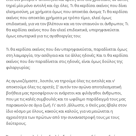
τηρεί μία μόνο εντολή και όχι όλες. Τι θα κερδίσει εκείνος που δίνει
ελεημοσύνη, με χρήματα όμως που αποκτάει άνομα; Τι θα κερδίσει
εκείνος που αποκτάει χρήματα με τρόπο τίμιο, ελεεί όμως
επιδεικτικά, για να τον βλέπουν και να τον επαινούν οι άνθρωποι; Τι
θα κερδίσει εκείνος που δεν ελεεί επιδεικτικά, υπερηφανεύεται
όμως εσωτερικά για τις αγαθοεργίες του;
Τι θα κερδίσει εκείνος που δεν υπερηφανεύεται, παραδίνεται όμως
στη λαιμαργία, την ασέλγεια και τιε άλλες ηδονές; Και τι θα κερδίσει
εκείνος που δεν παραδίνεται στις ηδονές, είναι όμως δούλος της
φιλαργυρίας;
Ας αγωνιζόμαστε , λοιπόν, να τηρούμε όλες τις εντολές και ν’
αποκτούμε όλες τις αρετές. Σ’ αυτόν τον αγώνα αποτελεσματική
βοήθεια μας προσφέρουν οι ενάρετοι και φιλάγαθοι άνθρωποι,
που με τις καλές συμβουλές και το ωφέλιμο παράδειγμά τους μας
παρακινούν σε άγια ζωή. Γι’ αυτό ,άλλωστε, ο Θεός μας έβαλε στον
ίδιο κόσμο με όλους, κακούς και καλούς, για να μειώνεται η
αχρειότητα των πρώτων από την συναναστροφή τους με τους
δεύτερους.