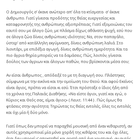
Ο Δημιουργός σ’ έκανε ανώτερο απ’ όλα τα κτίσματα∙ σ’ έκανε
άνθρωπο. Γιατί γίνεσαι προδότης της θείας ευεργεσίας και
καταφρονητής της ανθρώπινης αξιοπρέπειας; Γιατί εξομοιώνεις τον
εαυτό σου με άλογο ζώο, με πλάσμα δίχως αθάνατη ψυχή, εσύ που
σε άλογα ζώα δίνεις ανθρώπινες ιδιότητες; Να, στον παπαγάλο,
ύστερ’ από κατάλληλη εκγύμναση, δίνεις ανθρώπινη λαλιά. Στο
λιοντάρι, με επιδέξια αγωγή, δίνεις ανθρώπινη ημερότητα. Και τα
πιο άγρια θηρία μπορείς να τα δαμάσεις. Πώς, λοιπόν, γίνεσαι
δούλος των άγριων και άλογων παθών, που βρίσκονται μέσα σου;
Αν είσαι άνθρωπος , απόδειξέ το με τη διαγωγή σου. Πλάστηκες
σύμφωνα με την εικόνα και την ομοίωση του Θεού. Και αφού Εκείνος
είναι άγιος, πρέπει να είσαι κι εσύ. Έτσι πρόσταξε ο ίδιος ήδη από
τα χρόνια της Παλαιάς Διαθήκης. «Να είστε άγιοι, γιατί και εγώ, ο
Κύριος και Θεός σας, είμαι άγιος» ( Λευιτ. 11:44 ) . Πώς όμως θα
φτάσεις στην αγιότητα; Τηρώντας τις θείες εντολές, όλες τις εντολές
και όχι μία ή δύο μόνο.
Γιατί όπως δεν μπορεί να παραχθεί μουσική από έναν κιθαριστή, αν
αυτός χρησιμοποιεί μία μόνο χορδή της κιθάρας του και όχι όλες,
έτσι δεν μπορεί ν’ αποκτηθεί και αρετή από ένα χριστιανό, αν αυτός