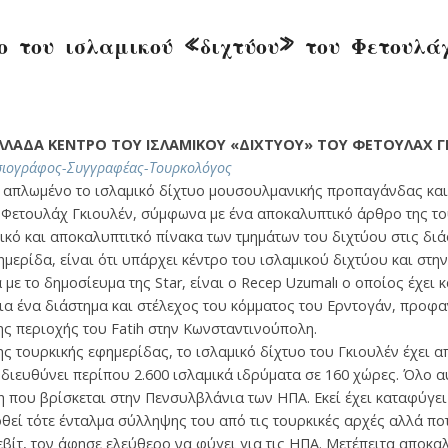
ο του ισλαμικού «διχτύου» του Φετουλά
ΛΛΑΔΑ ΚΕΝΤΡΟ ΤΟΥ ΙΣΛΑΜΙΚΟΥ «ΔΙΧΤΥΟΥ» ΤΟΥ ΦΕΤΟΥΛΑΧ Γ
σιογράφος-Συγγραφέας-Τουρκολόγος
ι απλωμένο το ισλαμικό δίχτυο μουσουλμανικής προπαγάνδας και
Φετουλάχ Γκιουλέν, σύμφωνα με ένα αποκαλυπτικό άρθρο της του
ικό και αποκαλυπτιτκό πίνακα των τμημάτων του διχτύου στις δι
μερίδα, είναι ότι υπάρχει κέντρο του ισλαμικού διχτύου και στην 
ε το δημοσίευμα της Star, είναι ο Recep Uzumalı ο οποίος έχει 
για ένα διάστημα και στέλεχος του κόμματος του Ερντογάν, προφα
ης περιοχής του Fatih στην Κωνσταντινούπολη.
ς τουρκικής εφημερίδας, το ισλαμικό δίχτυο του Γκιουλέν έχει α
 διευθύνει περίπου 2.600 ισλαμικά ιδρύματα σε 160 χώρες. Όλο α
τη που βρίσκεται στην Πενσυλβλάνια των ΗΠΑ. Εκεί έχει καταφύγε
θεί τότε ένταλμα σύλληψης του από τις τουρκικές αρχές αλλά ποτ
ίτ, τον άφησε ελεύθερο να φύγει για τις ΗΠΑ. Μετέπειτα αποκα