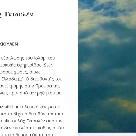
χ Γκιουλέν
ΚΙΟΥΛΕΝ
 εξάπλωσης του Ισλάμ, του
ρκικής εφημερίδας, Star.
άφορες χώρες, όπως
Ελλάδα (;;;). Ο διευθυντής του
κάνει ιμάμης στην Προύσα της
νώς πριν από την ρήξη του με
πλωθεί με ισλαμικά κέντρα σε
υτό το δίχτυο διευθύνεται από
ι ο Φετουλάχ Γκιουλέν από τον
έ δεν εκτελέστηκε καθώς ο τότε
λυπτικά δημοσιεύματα του