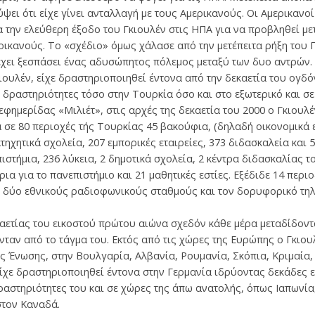
ψει ότι είχε γίνει ανταλλαγή με τους Αμερικανούς. Οι Αμερικαν
την ελεύθερη έξοδο του Γκιουλέν στις ΗΠΑ για να προβληθεί μετ
ρικανούς. Το «σχέδιο» όμως χάλασε από την μετέπειτα ρήξη του Γ
έχει ξεσπάσει ένας αδυσώπητος πόλεμος μεταξύ των δυο αντρών.
κιουλέν, είχε δραστηριοποιηθεί έντονα από την δεκαετία του ογδ
ς δραστηριότητες τόσο στην Τουρκία όσο και στο εξωτερικό και σ
φημερίδας «Μιλιέτ», στις αρχές της δεκαετία του 2000 ο Γκιουλέ
α σε 80 περιοχές τής Τουρκίας 45 βακούφια, (δηλαδή οικονομικά 
τηχητικά σχολεία, 207 εμπορικές εταιρείες, 373 διδασκαλεία και 5
ιστήμια, 236 λύκεια, 2 δημοτικά σχολεία, 2 κέντρα διδασκαλίας 
 για το πανεπιστήμιο και 21 μαθητικές εστίες. Εξέδιδε 14 περιο
, δύο εθνικούς ραδιοφωνικούς σταθμούς και τον δορυφορικό τη
καετίας του εικοστού πρώτου αιώνα σχεδόν κάθε μέρα μεταδίδοντα
νταν από το τάγμα του. Εκτός από τις χώρες της Ευρώπης ο Γκιου
ής Ένωσης, στην Βουλγαρία, Αλβανία, Ρουμανία, Σκόπια, Κριμαία
είχε δραστηριοποιηθεί έντονα στην Γερμανία ιδρύοντας δεκάδες 
δραστηριότητες του και σε χώρες της άπω ανατολής, όπως Ιαπωνία
στον Καναδά.