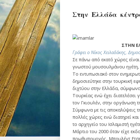
Στην Ελλάδα κέντρ
ΣΤΗΝ Ε
Γράφει ο Νίκος Χειλα
δάκης, Δημο
Σε πάνω από εκατό χώρες είνα
γνωστού μουσουλμάνου ηγέτη, 
Το εντυπωσιακό στον ενημερωτ
δημοσιεύτηκε στην τουρκική εφη
διχτύου στην Ελλάδα, σύμφωνα μ
Τουρκίας ενώ έχει διατελέσει 
τον Γκιουλέν, στην οργάνωση τ
Σύμφωνα με τις αποκαλύψεις τη
πολλές χώρες ενώ διατηρεί και
το αρχηγείο του Ισλαμιστή ηγέ
Μάρτιο του 2000 όταν είχε εκδο
πρωθυπουργός, Μπουλέντ Ετσεβ