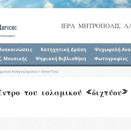
ΙΕΡΑ ΜΗΤΡΟΠΟΛΙΣ Λ
Ανακοινώσεις
Κατηχητική Δράση
Ψυχωφελή Ανα
ζ. Μουσικής
Ψηφιακή Βιβλιοθήκη
Φωτογραφίες
χρονα Αναγνώσματα
>
View Post
έντρο του ισλαμικού «διχτύου»