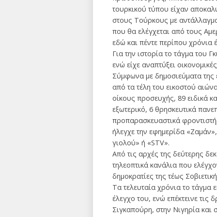
τουρκικού τύπου είχαν αποκαλύ
στους Τούρκους με αντάλλαγμα 
που θα ελέγχεται από τους Αμε
εδώ και πέντε περίπου χρόνια 
Για την ιστορία το τάγμα του Γ
ενώ είχε αναπτύξει οικονομικέ
Σύμφωνα με δημοσιεύματα της ε
από τα τέλη του εικοστού αιών
οίκους προσευχής, 89 ειδικά κα
εξωτερικό, 6 θρησκευτικά πανεπ
προπαρασκευαστικά φροντιστήρια
ήλεγχε την εφημερίδα «Ζαμάν»
γιολού» ή «STV».
Από τις αρχές της δεύτερης δε
τηλεοπτικά κανάλια που ελέγχο
δημοκρατίες της τέως Σοβιετικ
Τα τελευταία χρόνια το τάγμα 
έλεγχο του, ενώ επέκτεινε τις 
Σιγκαπούρη, στην Νιγηρία και 