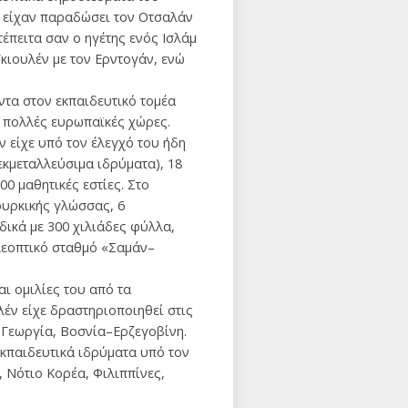
οί είχαν παραδώσει τον Οτσαλάν
έπειτα σαν ο ηγέτης ενός Ισλάμ
κιουλέν με τον Ερντογάν, ενώ
όντα στον εκπαιδευτικό τομέα
ε πολλές ευρωπαϊκές χώρες.
ν είχε υπό τον έλεγχό του ήδη
εκμεταλλεύσιμα ιδρύματα), 18
00 μαθητικές εστίες. Στο
τουρκικής γλώσσας, 6
δικά με 300 χιλιάδες φύλλα,
λεοπτικό σταθμό «Σαμάν–
ι ομιλίες του από τα
λέν είχε δραστηριοποιηθεί στις
, Γεωργία, Βοσνία–Ερζεγοβίνη.
εκπαιδευτικά ιδρύματα υπό τον
, Νότιο Κορέα, Φιλιππίνες,