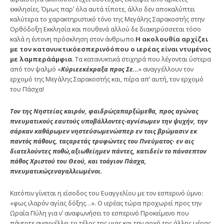
εκκλησίες. Όμως παρʹ όλα αυτά τίποτε, άλλο δεν αποκαλύπτει
καλύτερα το χαρακτηριστικό τόνο της Μεγάλης Σαρακοστής στην
Ορθόδοξη Εκκλησία και πουθενά αλλού δε διακηρύσσεται τόσο
καλά η έντονη πρόσκληση στον άνθρωπο.
Η ακολουθ
ί
α αρχ
ί
ζει
με τον κατανυκτικ
ό
εσπεριν
ό
ό
που ο ιερ
έ
ας ε
ί
ναι ντυμ
έ
νος
με λαμπερ
ά
ά
μφια
. Τα κατανυκτικά στιχηρά που λέγονται ύστερα
από τον ψαλμό «
Κ
ύ
ριε
ε
κ
έ
κραξα προς Σε…
» αναγγέλλουν τον
ερχομό της Μεγάλης Σαρακοστής και, πέρα απ’ αυτή, τον ερχομό
του Πάσχα!
Τον της Νηστε
ί
ας καιρ
ό
ν, φαιδρ
ώ
ς
α
παρξ
ώ
μεθα, προς αγ
ώ
νας
πνευματικο
ύ
ς εαυτο
ύ
ς υποβ
ά
λλοντες∙
α
γν
ί
σωμεν την ψυχ
ή
ν, την
σ
ά
ρκαν καθ
ά
ρωμεν νηστε
ύ
σωμεν
ώ
σπερ εν τοις βρ
ώ
μασιν εκ
παντ
ό
ς π
ά
θους, τας
α
ρετ
ά
ς τρυφ
ώ
ντες του Πνε
ύ
ματος∙ εν αις
διατελο
ύ
ντες ποθ
ώ
,
α
ξιωθε
ί
ημεν π
ά
ντες, κατιδε
ί
ν το π
ά
νσεπτον
π
ά
θος Χρ
ι
στού του Θεο
ύ
, και το
ά
γιον Π
ά
σχα,
πνευματικ
ώ
ς
ε
ν
αγαλλιωμ
έ
νοι.
Κατόπιν γίνεται η είσοδος του Ευαγγελίου με τον εσπερινό ύμνο:
«φως ιλαρόν αγίας δόξης…». Ο ιερέας τώρα προχωρεί προς την
Ωραία Πύλη για νʹ αναφωνήσει το εσπερινό Προκείμενο που
πάντοτε αναγγέλλει το τέλος της μιας και την αρχή της άλλης μέρας.