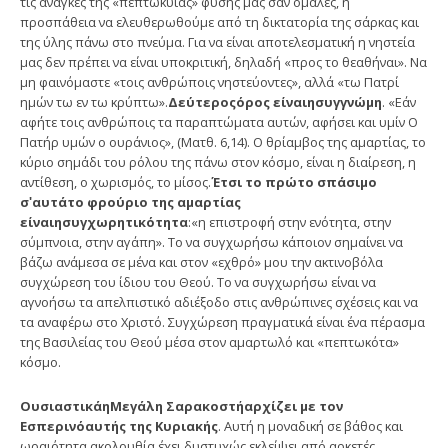
τις ανάγκες της «πεπτωκυίας» φύσης μας σαν ομαλές, η
προσπάθεια να ελευθερωθούμε από τη δικτατορία της σάρκας και
της ύλης πάνω στο πνεύμα. Για να είναι αποτελεσματική η νηστεία
μας δεν πρέπει να είναι υποκριτική, δηλαδή «προς το θεαθήναι». Να
μη φαινόμαστε «τοις ανθρώποις νηστεύοντες», αλλά «τω Πατρί
ημών τω εν τω κρύπτω».
Δε
ύ
τερος
ό
ρος ε
ί
ναι
η
συγγν
ώ
μη
. «Εάν
αφήτε τοις ανθρώποις τα παραπτώματα αυτών, αφήσει και υμίν Ο
Πατήρ υμών ο ουράνιος», (Ματθ. 6,14). Ο θρίαμβος της αμαρτίας, το
κύριο σημάδι του ρόλου της πάνω στον κόσμο, είναι η διαίρεση, η
αντίθεση, ο χωρισμός, το μίσος.
Έτσι το πρ
ώ
το σπ
ά
σιμο
σ
ʹ
αυτ
ά
το φρο
ύ
ριο της αμαρτ
ί
ας
ε
ί
ναι
η
συγχωρητικ
ό
τητα
:«η επιστροφή στην ενότητα, στην
σύμπνοια, στην αγάπη». Το να συγχωρήσω κάποιον σημαίνει να
βάζω ανάμεσα σε μένα και στον «εχθρό» μου την ακτινοβόλα
συγχώρεση του ίδιου του Θεού. Το να συγχωρήσω είναι να
αγνοήσω τα απελπιστικό αδιέξοδο στις ανθρώπινες σχέσεις και να
τα αναφέρω στο Χριστό. Συγχώρεση πραγματικά είναι ένα πέρασμα
της Βασιλείας του Θεού μέσα στον αμαρτωλό και «πεπτωκότα»
κόσμο.
Ουσιαστικ
ά
η
Μεγ
ά
λη Σαρακοστ
ή
αρχ
ί
ζει με τον
Εσπεριν
ό
αυτ
ή
ς της Κυριακ
ή
ς
. Αυτή η μοναδική σε βάθος και
ωραιότητα ακολουθία έχει δυστυχώς εκλείψει από αρκετές