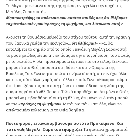
Το Μέγα προκείμενο αυτής της ημέρας αναγγέλλει την αρχή της
Μεγάλης Σαρακοστής.
Μη
α
ποστρ
έ
ψης το πρ
ό
σωπο σου απ
ό
του παιδ
ό
ς σου,
ό
τι θλ
ί
βομαι∙
ταχ
ύ
ε
π
ά
κουσ
ό
ν μου
ʹ
πρ
ό
σχες τη ψυχ
ή
μου, και λ
ύ
τρωσαι αυτ
ή
ν.
Ακούστε τη θαυμάσια μελωδία του στίχου τούτου, αυτή την κραυγή
που ξαφνικά γεμίζει την εκκλησία
«…
ό
τι θλ
ί
βομαι!
» – και θα
καταλάβετε το σημείο από το οποίο ξεκινάει η Μεγάλη Σαρακοστή:
το μυστηριώδες μίγμα της ελπίδας με την απογοήτευση, του φωτάς
με το σκοτάδι. Η όλη προετοιμασία έφτασε πια στο τέλος. Στέκομαι
μπροστά στο Θεό, μπροστά στη δόξα και στην Ομορφιά της
Βασιλείας Του. Συνειδητοποιώ ότι ανήκω σʹ αυτή, ότι δεν έχω άλλη
κατοικία, ούτε άλλη χαρά, ούτε άλλο σκοπό. Συναισθάνομαι ακόμα
ότι είμαι εξόριστος από αυτή μέσα στο σκοτάδι και στη λύπη της
αμαρτίας γιʹ αυτό «θλίβομαι»! Τελικά παραδέχομαι ότι μόνο ο Θεός
μπορεί να με βοηθήσει σʹ αυτή τη θλίψη, ότι μόνον σʹ Αυτόν μπορώ
να πω «
πρ
ό
σχες τη ψυχ
ή
μου»
. Μετάνοια πάνω απ’ όλα, είναι το
απελπισμένο κάλεσμα για τη Θεία βοήθεια.
Π
έ
ντε φορ
έ
ς επα
ναλαμβ
ά
νουμε αυτ
ό
το Προκε
ί
μενο. Και
τ
ό
τε να!
η
Μεγ
ά
λη Σαρακοστ
ή
αρχ
ί
ζει.
Τα φωτεινά χρωματιστά
άμφια και καλύμματα του ναού αλλάζουν τα φώτα σβήνουν. Ο