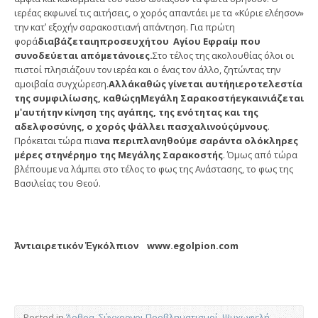
ιερέας εκφωνεί τις αιτήσεις, ο χορός απαντάει με τα «Κύριε ελέησον»
την κατʹ εξοχήν σαρακοστιανή απάντηση. Για πρώτη
φορά
διαβ
ά
ζεται
η
προσευχ
ή
του Αγ
ί
ου Εφρα
ί
μ που
συνοδε
ύ
εται απ
ό
μετ
ά
νοιες.
Στο τέλος της ακολουθίας όλοι οι
πιστοί πλησιάζουν τον ιερέα και ο ένας τον άλλο, ζητώντας την
αμοιβαία συγχώρεση.
Αλλ
ά
καθ
ώ
ς γ
ί
νεται α
υ
τή
η
ιεροτελεστ
ί
α
της συμφιλ
ί
ωσης, καθ
ώ
ς
η
Μεγ
ά
λη Σαρακοστ
ή
εγκαινι
ά
ζεται
μ
ʹ
αυτ
ή
την κ
ί
νηση της αγ
ά
πης, της εν
ό
τητας και της
αδελφοσ
ύ
νης, ο χορ
ό
ς ψ
ά
λλει πασχαλινο
ύ
ς
ύ
μνους
.
Πρόκειται τώρα πια
να περιπλανηθο
ύ
με σαρ
ά
ντα ολ
ό
κληρες
μ
έ
ρες στην
έ
ρημο της Μεγ
ά
λης Σαρακοστ
ή
ς
. Όμως από τώρα
βλέπουμε να λάμπει στο τέλος το φως της Ανάστασης, το φως της
Βασιλείας του Θεού.
Ἀντιαιρετικόν Ἐγκόλπιον www.egolpion.com
Posted in
Άρθρα
,
Σύγχρονοι Προβληματισμοί
,
Ψυχωφελή