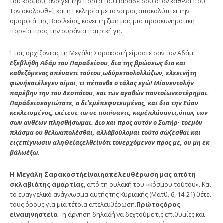
του κόσμου, ανοίγει την πόρτα του Παραδείσου στον καθένα που
Τον ακολουθεί, και η Εκκλησία με τα να μας αποκαλύπτει την
ομορφιά της Βασιλείας, κάνει τη ζωή μας μια προσκυνηματική
πορεία προς την ουράνια πατρική γη.
Έτσι, αρχίζοντας τη Μεγάλη Σαρακοστή είμαστε σαν τον Αδάμ:
Εξεβλ
ή
θη Αδ
ά
μ του Παραδε
ί
σου, δια της βρ
ώ
σεως διο και
καθεζ
ό
μενος απ
έ
ναντι το
ύ
του,
ω
δύρε
το
ο
λολλύζων, ελεειν
ή
τη
φων
ή
και
έ
λεγεν ο
ί
μοι, τι π
έ
πονθα ο τ
ά
λας εγ
ώ
! Μ
ί
αν
ε
ντολ
ή
ν
παρ
έ
βην την του Δεσπ
ό
του, και των αγαθ
ώ
ν παντο
ί
ων
ε
στ
έ
ρημαι.
Παρ
ά
δεισε
α
γι
ώ
τατε, ο δι
ʹ
ε
μ
έ
πεφυτευμ
έ
νος, και δια την Ε
ύ
αν
κεκλεισμ
έ
νος, ικ
έ
τευε τω σε ποι
ή
σαντι, καμ
έ
πλ
ά
σα
ντι,
ό
πως των
σων ανθ
έ
ων πλησθ
ή
σωμαι. Διο και προς αυτ
ό
ν ο Σωτ
ή
ρ∙ το
ε
μ
ό
ν
πλ
ά
σμα ου θ
έ
λω
α
πολ
έ
σθαι, αλλ
ά
βο
ύ
λομαι το
ύ
το σ
ώ
ζεσθαι και
εις
ε
π
ί
γνωσιν αληΘε
ί
ας
ε
λθε
ί
ν
ό
τι τον
ε
ρχ
ό
μενον προς με, ου μη εκ
β
ά
λω
έ
ξω.
Η Μεγ
ά
λη Σαρακοστ
ή
ε
ί
ναι
η
απελευθ
έ
ρωση μας απ
ό
τη
σκλαβι
ά
της αμαρτ
ί
ας
, από τη φυλακή του «κόσμου τούτου». Και
το ευαγγελικό ανάγνωσμα αυτής της Κυριακής (Ματθ. 6, 14‐21) θέτει
τους όρους για μια τέτοια απελευθέρωση.
Πρ
ώ
τος
ό
ρος
ε
ί
ναι
η
νηστε
ί
α
– η άρνηση δηλαδή να δεχτούμε τις επιθυμίες και