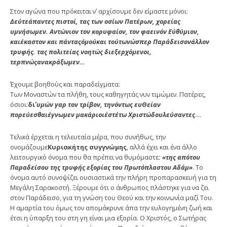
Στον αγώνα που πρόκειται νʹ αρχίσουμε δεν είμαστε μόνοι:
Δε
ύ
τε
ά
παντες πιστο
ί
, τας των οσ
ί
ων Πατ
έ
ρων, χορε
ί
ας
υμν
ή
σωμεν. Αν
τ
ώ
νιον τον κορυφα
ί
ον, τον φαειν
ό
ν Ε
ύ
θ
ύ
μιον,
και
έ
καστον και π
ά
ντας
ό
μο
ύ
και το
ύ
των
ώ
σπερ Παρ
ά
δεισον
ά
λλον
τρυφ
ή
ς. τας πολιτε
ί
ας νοητ
ώ
ς διεξερχ
ό
μενοι,
τερπν
ώ
ς
α
νακρ
ά
ξωμεν…
Έχουμε βοηθούς και παραδείγματα:
Των Μοναστών τα πλήθη, τους καθηγητάς νυν τιμώμεν. Πατέρες,
όσιοι:
δι
ʹ
υμ
ώ
ν γαρ τον τρ
ί
βον, την
ό
ντως ευΘε
ί
αν
πορε
ύ
εσθαι
έ
γνωμεν μακ
ά
ριοι
έ
στ
έ
τω Χριστ
ώ
δουλε
ύ
σαντες
…
Τελικά έρχεται η τελευταία μέρα, που συνήθως, την
ονομάζουμε
Κυριακ
ή
της συγγν
ώ
μης
, αλλά έχει και ένα άλλο
λειτουργικό όνομα που θα πρέπει να θυμόμαστε
: «της απ
ό
του
Παραδε
ί
σου της τρυφ
ή
ς εξορ
ί
ας του Πρωτ
ό
πλαστου Αδ
ά
μ»
. Το
όνομα αυτό συνοψίζει ουσιαστικά την πλήρη προπαρασκευή για τη
Μεγάλη Σαρακοστή. Ξέρουμε ότι ο άνθρωπος πλάστηκε για να ζει
στον Παράδεισο, για τη γνώση του Θεού και την κοινωνία μαζί Του.
Η αμαρτία του όμως τον απομάκρυνε άπα την ευλογημένη ζωή και
έτσι η ύπαρξη του στη γη είναι μια εξορία. Ο Χριστός, ο Σωτήρας