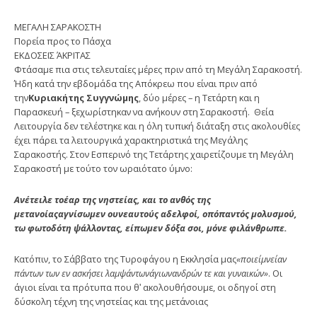
ΜΕΓΑΛΗ ΣΑΡΑΚΟΣΤΗ
Πορεία προς το Πάσχα
ΕΚΔΟΣΕΙΣ ΆΚΡΙΤΑΣ
Φτάσαμε πια στις τελευταίες μέρες πριν από τη Μεγάλη Σαρακοστή.
Ήδη κατά την εβδομάδα της Απόκρεω που είναι πριν από
την
Κυριακ
ή
της Συγγν
ώ
μης
, δύο μέρες – η Τετάρτη και η
Παρασκευή – ξεχωρίστηκαν να ανήκουν στη Σαρακοστή. Θεία
Λειτουργία δεν τελέστηκε και η όλη τυπική διάταξη στις ακολουθίες
έχει πάρει τα λειτουργικά χαρακτηριστικά της Μεγάλης
Σαρακοστής. Στον Εσπερινό της Τετάρτης χαιρετίζουμε τη Μεγάλη
Σαρακοστή με τούτο τον ωραιότατο ύμνο:
Αν
έ
τειλε το
έ
αρ της νηστε
ί
ας, και το ανθ
ό
ς της
μετανο
ί
ας
α
γν
ί
σωμεν ουν
εαυτο
ύ
ς αδελφο
ί
, οπ
ό
παντ
ό
ς μολυσμο
ύ
,
τω φωτοδ
ό
τη ψ
ά
λλοντας, ε
ί
πωμεν δ
ό
ξα σοι, μ
ό
νε φιλ
ά
νθρωπε.
Κατόπιν, το Σάββατο της Τυροφάγου η Εκκλησία μας
«ποιε
ί
μνε
ί
αν
π
ά
ντων των εν ασκ
ή
σει λαμψ
ά
ντων
ά
γιων
ανδρ
ώ
ν τε και γυναικ
ώ
ν»
. Οι
άγιοι είναι τα πρότυπα που θʹ ακολουθήσουμε, οι οδηγοί στη
δύσκολη τέχνη της νηστείας και της μετάνοιας