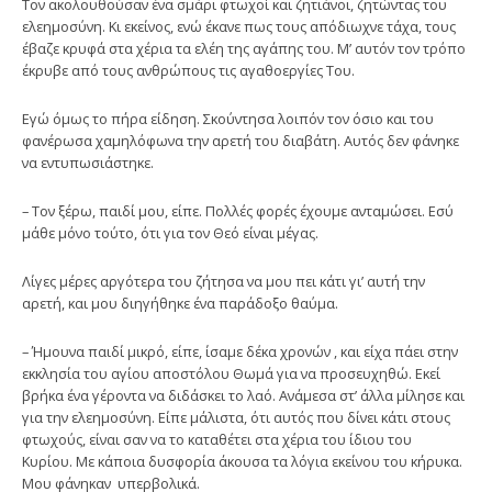
Τον ακολουθούσαν ένα σμάρι φτωχοί και ζητιάνοι, ζητώντας του
ελεημοσύνη. Κι εκείνος, ενώ έκανε πως τους απόδιωχνε τάχα, τους
έβαζε κρυφά στα χέρια τα ελέη της αγάπης του. Μ’ αυτόν τον τρόπο
έκρυβε από τους ανθρώπους τις αγαθοεργίες Του.
Εγώ όμως το πήρα είδηση. Σκούντησα λοιπόν τον όσιο και του
φανέρωσα χαμηλόφωνα την αρετή του διαβάτη. Αυτός δεν φάνηκε
να εντυπωσιάστηκε.
– Tον ξέρω, παιδί μου, είπε. Πολλές φορές έχουμε ανταμώσει. Εσύ
μάθε μόνο τούτο, ότι για τον Θεό είναι μέγας.
Λίγες μέρες αργότερα του ζήτησα να μου πει κάτι γι’ αυτή την
αρετή, και μου διηγήθηκε ένα παράδοξο θαύμα.
– Ήμουνα παιδί μικρό, είπε, ίσαμε δέκα χρονών , και είχα πάει στην
εκκλησία του αγίου αποστόλου Θωμά για να προσευχηθώ. Εκεί
βρήκα ένα γέροντα να διδάσκει το λαό. Ανάμεσα στ’ άλλα μίλησε και
για την ελεημοσύνη. Είπε μάλιστα, ότι αυτός που δίνει κάτι στους
φτωχούς, είναι σαν να το καταθέτει στα χέρια του ίδιου του
Κυρίου. Με κάποια δυσφορία άκουσα τα λόγια εκείνου του κήρυκα.
Μου φάνηκαν υπερβολικά.