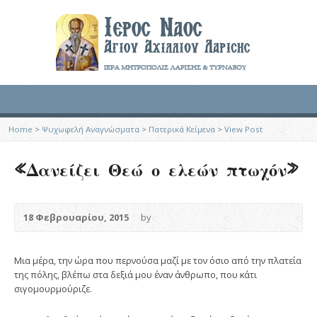
Home
>
Ψυχωφελή Αναγνώσματα
>
Πατερικά Κείμενα
>
View Post
«Δανείζει Θεώ ο ελεών πτωχόν»
18 Φεβρουαρίου, 2015
by
Μια μέρα, την ώρα που περνούσα μαζί με τον όσιο από την πλατεία
της πόλης, βλέπω στα δεξιά μου έναν άνθρωπο, που κάτι
σιγομουρμούριζε.