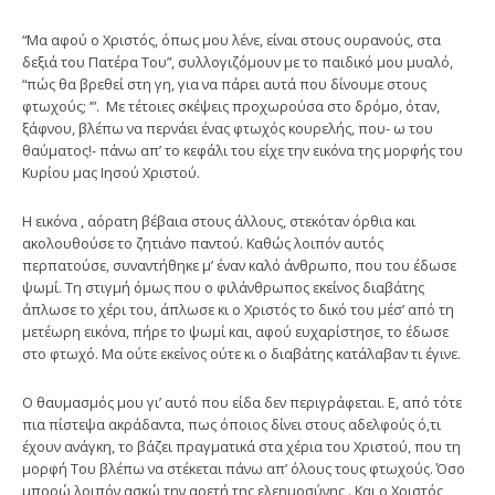
“Μα αφού ο Χριστός, όπως μου λένε, είναι στους ουρανούς, στα
δεξιά του Πατέρα Του”, συλλογιζόμουν με το παιδικό μου μυαλό,
“πώς θα βρεθεί στη γη, για να πάρει αυτά που δίνουμε στους
φτωχούς; ’”. Με τέτοιες σκέψεις προχωρούσα στο δρόμο, όταν,
ξάφνου, βλέπω να περνάει ένας φτωχός κουρελής, που- ω του
θαύματος!- πάνω απ’ το κεφάλι του είχε την εικόνα της μορφής του
Κυρίου μας Ιησού Χριστού.
Η εικόνα , αόρατη βέβαια στους άλλους, στεκόταν όρθια και
ακολουθούσε το ζητιάνο παντού. Καθώς λοιπόν αυτός
περπατούσε, συναντήθηκε μ’ έναν καλό άνθρωπο, που του έδωσε
ψωμί. Τη στιγμή όμως που ο φιλάνθρωπος εκείνος διαβάτης
άπλωσε το χέρι του, άπλωσε κι ο Χριστός το δικό του μέσ’ από τη
μετέωρη εικόνα, πήρε το ψωμί και, αφού ευχαρίστησε, το έδωσε
στο φτωχό. Μα ούτε εκείνος ούτε κι ο διαβάτης κατάλαβαν τι έγινε.
Ο θαυμασμός μου γι’ αυτό που είδα δεν περιγράφεται. Ε, από τότε
πια πίστεψα ακράδαντα, πως όποιος δίνει στους αδελφούς ό,τι
έχουν ανάγκη, το βάζει πραγματικά στα χέρια του Χριστού, που τη
μορφή Του βλέπω να στέκεται πάνω απ’ όλους τους φτωχούς. Όσο
μπορώ λοιπόν ασκώ την αρετή της ελεημοσύνης . Και ο Χριστός