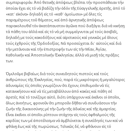
συμπεριφοράν. Ἀπό θετικῆς ἀπόψεως βλέπει τήν προσπάθειαν τήν
ὁποίαν ἔχει εἰς τό νά βαδίζῃ τήν ὁδόν τῆς Εὐαγγελικῆς ἀρετῆς, ἀπό τό
«κατ᾽ εἰκόνα» δηλαδή εἰς τό «καθ᾽ ὁμοίωσιν» μέ ὅλες τίς
παραμέτρους τοῦ θέματος, καί ἀπό ἀρνητικῆς ἀπόψεως
παρακολουθεῖ τόν ἀκατάπαυστον ἀγῶνα πού διεξάγει διά νά νικήσῃ
τά πάθη του ἀλλά καί εἰς τό νά μή συμμείγνυται μέ τούς ἀσεβεῖς,
δηλαδή με τούς κακoδόξους καί αἰρετικούς καί γενικῶς μέ ὅλους
τούς ἐχθρούς τῆς Ὀρδοδοξίας. Νά προσεύχεται δι᾽ αὐτούς καί διά
τήν μετάνοιαν καί τήν ἐπιστροφήν των εἰς τήν Μίαν, Ἁγίαν,
Καθολικήν καί Ἀποστολικήν Ἐκκλησίαν, ἀλλά νά μισῇ τάς πράξεις
των.
Ὁμιλοῦμε βεβαίως διά τούς συνειδητούς πιστούς καί τούς
ἀνθρώπους τῆς Ἐκκλησίας, πού, παρά τίς μικρότερες ἤ μεγαλύτερες
ἀδυναμίες τίς ὁποῖες γνωρίζουν ὅτι ἔχουν, ἐπιθυμοῦν νά τίς
κατανικήσουν καί νά τίς μεταβάλλουν ἀπό κακίες καί πάθη σέ
ἀρετές. Καί τό τονίζομε αὐτό, διότι ὑπάρχουν καί ἐκεῖνοι οἱ ὁποῖοι,
ὅλως ἀνοήτως, φρονοῦν ὅτι μποροῦν δῆθεν νά συνδυάσουν τήν
ζωήν τῆς δικαιοσύνης μέ τήν ζωήν τῆς ἀδικίας καί τῆς ἁμαρτίας.
Εἶναι ἐκεῖνοι οἱ ὁποῖοι ρίπτουν στάχτην εἰς τούς ὀφθαλμούς τῆς
καρδίας των μέ ἀποτέλεσμα νά ἀμβλύνεται ἡ συνείδησίς των καί νά
φθάνῃ ἕως καί τῆς πωρώσεως. Τελικῶς δέ, νά φθάνουν εἰς τό