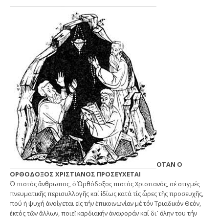
ΟΤΑΝ Ο
ΟΡΘΟΔΟΞΟΣ ΧΡΙΣΤΙΑΝΟΣ ΠΡΟΣΕΥΧΕΤΑΙ
Ὁ πιστός ἄνθρωπος, ὁ Ὀρθόδοξος πιστός Χριστιανός, σέ στιγμές
πνευματικῆς περισυλλογῆς καί ἰδίως κατά τίς ὧρες τῆς προσευχῆς,
πού ἡ ψυχή ἀνοίγεται εἰς τήν ἐπικοινωνίαν μέ τόν Τριαδικόν Θεόν,
ἐκτός τῶν ἄλλων, ποιεῖ καρδιακήν ἀναφοράν καί δι᾽ ὅλην του τήν