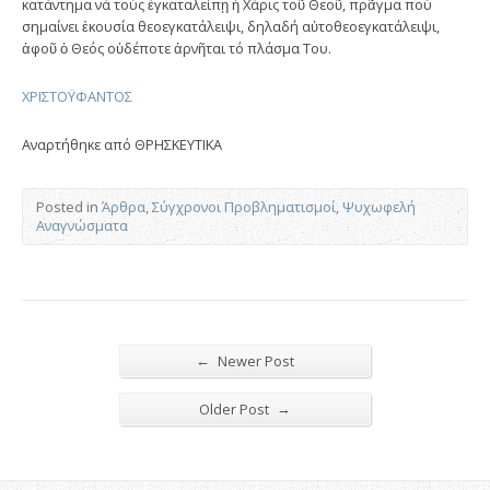
κατάντημα νά τούς ἐγκαταλείπῃ ἡ Χάρις τοῦ Θεοῦ, πρᾶγμα πού
σημαίνει ἑκουσία θεοεγκατάλειψι, δηλαδή αὐτοθεοεγκατάλειψι,
ἀφοῦ ὁ Θεός οὐδέποτε ἀρνῆται τό πλάσμα Του.
ΧΡΙΣΤΟΫΦΑΝΤΟΣ
Αναρτήθηκε από ΘΡΗΣΚΕΥΤΙΚΑ
Posted in
Άρθρα
,
Σύγχρονοι Προβληματισμοί
,
Ψυχωφελή
Αναγνώσματα
←
Newer Post
→
Older Post