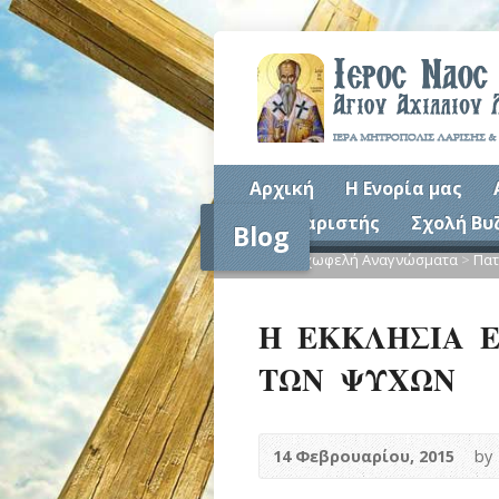
Αρχική
Η Ενορία μας
Συναξαριστής
Σχολή Βυ
Blog
Home
>
Ψυχωφελή Αναγνώσματα
>
Πατ
Η ΕΚΚΛΗΣΙΑ Ε
ΤΩΝ ΨΥΧΩΝ
14 Φεβρουαρίου, 2015
by