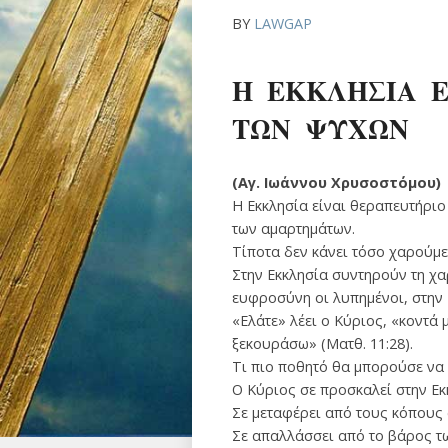
BY
LAWGAP
Η ΕΚΚΛΗΣΙΑ Ε
ΤΩΝ ΨΥΧΩΝ
(Αγ. Ιωάννου Χρυσοστόμου)
Η Εκκλησία είναι θεραπευτήριο
των αμαρτημάτων.
Τίποτα δεν κάνει τόσο χαρούμε
Στην Εκκλησία συντηρούν τη χα
ευφροσύνη οι λυπημένοι, στην 
«Ελάτε» λέει ο Κύριος, «κοντά 
ξεκουράσω» (Ματθ. 11:28).
Τι πιο ποθητό θα μπορούσε να υ
Ο Κύριος σε προσκαλεί στην Εκ
Σε μεταφέρει από τους κόπους
Σε απαλλάσσει από το βάρος τ