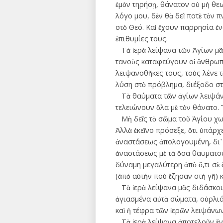
ἐμὸν τηρήσῃ, θάνατον οὐ μὴ θεω
λόγο μου, δὲν θὰ δεῖ ποτὲ τὸν π
στὸ Θεό. Καὶ ἔχουν παρρησία ἐν
ἐπιθυμίες τους.
Τὰ ἱερὰ λείψανα τῶν Ἁγίων μᾶς 
τανοὺς καταφεύγουν οἱ ἄνθρωπο
λειψανοθῆκες τους, τοὺς λένε 
λύση στὸ πρόβλημα, διέξοδο σ
Τὰ θαύματα τῶν ἁγίων λειψάνω
τελειώνουν ὅλα μὲ τὸν θάνατο. 
Μὴ δεῖς τὸ σῶμα τοῦ Ἁγίου χωρ
Ἀλλὰ ἐκεῖνο πρόσεξε, ὅτι ὑπάρχ
ἀναστάσεως ἀπολογου­μένη, δι᾽ ὧ
ἀναστάσεως μὲ τὰ ὅσα θαυματουρ
δύναμη μεγαλύτερη ἀπὸ ὅ,τι σὲ
(ἀπὸ αὐ­τὴν ποὺ ἔζησαν στὴ γῆ) 
Τὰ ἱερὰ λείψανα μᾶς διδάσκουν 
ἁγιασμένα αὐτὰ σώματα, οὐρλιά
καὶ ἡ τέφρα τῶν ἱερῶν ­λειψάνω
Τὰ ἱερὰ λείψανα ἀποτελοῦν ἔντο