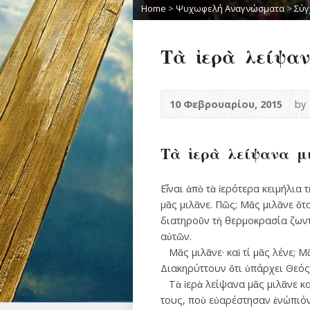
Home
>
Ψυχωφελή Αναγνώσματα
>
Σύγ
Τὰ ἱερὰ λείψα
10 Φεβρουαρίου, 2015
by
Τὰ ἱερὰ λείψανα μ
Εἶναι ἀπὸ τὰ ἱερότερα κειμήλια 
μᾶς μιλᾶνε. Πῶς; Μᾶς μιλᾶνε ὅτ
διατη­ροῦν τὴ θερμοκρασία ζωντ
αὐτῶν.
Μᾶς μιλᾶνε· καὶ τί μᾶς λένε; Μᾶ
Διακηρύττουν ὅτι ὑπάρχει Θεός,
Τὰ ἱερὰ λείψανα μᾶς μιλᾶνε κα
τους, ποὺ εὐαρέστησαν ἐνώπιόν 