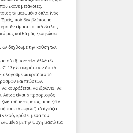
ποὺ ἔκανε μετάνοιες,
ποιος τὰ ματωμένα ὅπλα ἑνὸς
. Ἐμεῖς, ποὺ δὲν βλέπουμε
 κι ἂν εἴμαστε οἱ πιὸ δειλοί,
ιά μας καὶ θὰ μᾶς ξεσηκώσει
, ἂν δεχθοῦμε τὴν καύση τῶν
μα οὐ τῇ πορνείᾳ, ἀλλὰ τῷ
 Ϛ´ 13)· διακηρύττουν ὅτι τὸ
ξιολογοῦμε μὲ κριτήριο τὸ
ιρασμῶν καὶ πτώσεων.
, νὰ κουράζεται, νὰ ἱδρώνει, νὰ
υ. Αὐτὸς εἶναι ὁ προορισμός
 ζωὴ τοῦ πνεύματος, ποὺ ζεῖ ὁ
του, τὸ ­ὠφελεῖ, τὸ ἁγιάζει·
αὶ νεκρό, κρύβει μέσα του
 ἑνωμένο μὲ τὴν ψυχὴ Βασιλεία