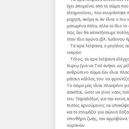
ἔχει ἀπομείνει ἀπὸ τὸ σῶμα ποὺ
ἐλεημοσύνες, ποὺ κουράστηκε π
μαχητῆ, ἀκόμη κι ἂν εἶναι ὁ πι
ματωμένα ὅπλα, ἀλλὰ τὸ ἴδιο τὸ 
πῶς δὲν θὰ ἀποκτήσουμε πολλὴ 
στὸν ἴδιο ἀγώνα (βλ. ­Ἰωάννου 
Τὰ ἱερὰ λείψανα, ὁ μεγάλος αὐ
νεκρῶν.
Τέλος, τὰ ἱερὰ λείψανα ἐλέγχου
Κυρίῳ [γιὰ νὰ Τοῦ ἀνήκει ὡς μέλ
ἀνθρώπινο σῶμα δὲν εἶναι πλασμ
μάταιο κάλλος του· νὰ φρον­τί
Τὸ σῶμα μας εἶναι πλασμένο γιὰ 
ἀσκεῖται, ὥστε νὰ γίνει ναὸς το
του. Παραδόξως γιὰ τὴν κοι­νὴ 
πιστὸς ἀρνούμενος νὰ ὑποκύψει 
καὶ τὸ ­ἑτοιμάζει γιὰ αἰώνια δό­
σπινθήρα ζωῆς, τὸν ἀρραβώνα τ
οὐρανῶν.