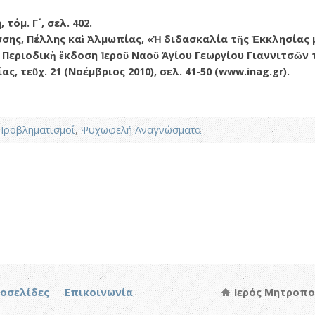
τόμ. Γ´, σελ. 402.
σης, Πέλλης καὶ Ἀλμωπίας, «Ἡ διδασκαλία τῆς Ἐκκλησίας 
 Περιοδικὴ ἔκδοση Ἱεροῦ Ναοῦ Ἁγίου Γεωργίου Γιαννιτσῶν
, τεῦχ. 21 (Νοέμβριος 2010), σελ. 41-50 (www.inag.gr).
Προβληματισμοί
,
Ψυχωφελή Αναγνώσματα
τοσελίδες
Επικοινωνία
Ιερός Μητροπο