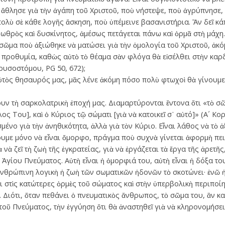
 ἄθλησε γιὰ τὴν ἀγάπη τοῦ Χριστοῦ, ποὺ νήστεψε, ποὺ ἀγρύπνησε, 
ολὺ σὲ κάθε λογῆς ἄσκηση, ποὺ ὑπέμεινε βασανιστήρια. Ἂν δεῖ κά
ὸ νωθρὸς καὶ δυσκίνητος, ἀμέσως πετάγεται πάνω καὶ ὁρμᾶ στὴ μάχη
σῶμα ποὺ ἀξιώθηκε νὰ ματώσει γιὰ τὴν ὁμολογία τοῦ Χριστοῦ, ἀκόμη
προθυμία, καθὼς αὐτὸ τὸ θέαμα σὰν φλόγα θὰ εἰσέλθει στὴν καρδ
Χρυσοστόμου, PG 50, 672);
τὸς θησαυρός μας, μᾶς λένε ἀκόμη πόσο πολὺ φτωχοὶ θὰ γίνουμε
ν τὴ σαρκολατρικὴ ἐποχή μας. ­Διαμαρτύρονται ἔν­τονα ὅτι «τὸ σῶ
ος Του], καὶ ὁ Κύριος τῷ σώματι [γιὰ νὰ κατοικεῖ σ᾿ αὐτό]» (Α´ Κορ.
ένο γιὰ τὴν ἀνηθικότητα, ἀλλὰ γιὰ τὸν Κύριο. Εἶναι λάθος νὰ τὸ ἀ
ζουμε μόνο νὰ εἶναι ὄμορφο, πράγμα ποὺ συχνὰ γίνεται ἀφορμὴ πε
νὰ ζεῖ τὴ ζωὴ τῆς ἐγκρατείας, γιὰ νὰ ἐργάζεται τὰ ἔργα τῆς ἀρετῆς
ῦ Ἁγίου Πνεύματος. Αὐτὴ εἶναι ἡ ὀμορφιά του, αὐτὴ εἶναι ἡ δόξα το
ἀνθρώπινη λογικὴ ἡ ζωὴ τῶν σωματικῶν ἡδονῶν τὸ σκοτώνει· ἐνῶ ἡ
στὶς κατώτερες ὁρμὲς τοῦ σώματος καὶ στὴν ὑπερβολικὴ περιποίησή 
ξα. Διότι, ὅταν πεθάνει ὁ πνευματικὸς ἄν­θρωπος, τὸ σῶμα του, ἂν κ
οῦ Πνεύματος, τὴν ἐγγύηση ὅτι θὰ ἀναστηθεῖ γιὰ νὰ κληρονομήσει