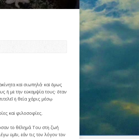
 ἀκίνητα καὶ σιωπηλά· καὶ ὅμως
υς ἢ μὲ τὴν εὐκαμψία τους· ὅταν
ιτελεῖ ἡ θεία χάρις μέσῳ
ωρίες καὶ φιλοσοφίες.
μοσαν τὸ θέλημά Του στὴ ζωή
γω ὑμῖν, ἐάν τις τὸν λόγον τὸν