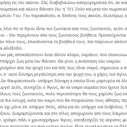
ρήσῃ εἰς τὸν αἰῶνα». Σᾶς διαβεβαιώνω κατηγορηματικὰ ὅτι, ἂν κα
νευματικὸ καὶ αἰώνιο θάνατο (Ἰω. η´ 51). Ζοῦν καὶ μετὰ τὸν σωματι
ώπιόν Του. Τὸν παρακαλοῦν, κι Ἐκεῖνος τοὺς ἀκούει, ἰδιαιτέρως ἐκ
λένε ὅτι οἱ Ἅγιοι εἶναι πιὸ ζωντανοὶ ἀπὸ τοὺς ζωντανούς. Διότι σ
ι – δὲν περιμένουν ἀπὸ τοὺς ζωντανοὺς ­βοήθεια. Προσεύχονται 
τὸν πόνο τους, ἐπικαλοῦνται τὴ βοήθειά τους. Καὶ παίρνουν ἀπάν
τὰ ἀδιέξοδα…
ν μᾶς ἀποκαλύπτουν ἕναν ἄλλον κόσμο, οὐράνιο, ποὺ ἐπικοινωνε
Ὑπάρχει ζωὴ μετὰ τὸν θάνατο. Θὰ γίνει ἡ ἀνάσταση τῶν νεκρῶν.
ισμένο ἀπὸ τὴν ψυχή του καὶ πεῖς πὼς εἶναι νεκρό, σημειώνει ὁ 
ει σ᾿ αὐτὸ δύναμη μεγαλύτερη ἀπὸ τὴν ψυχή του, ἡ χάρις τοῦ Ἁγίο
ν θαυματοποιεῖ»· ­ὑπάρχει δύναμη ἡ ὁ­­­ποία δίνει μαρτυρία σὲ ὅλ
γεῖ. Διότι, συνεχίζει ὁ Ἅγιος, ἂν σὲ νεκρὰ σώματα ποὺ ἔχουν δι
 ὅλους τοὺς ζωντανούς, πολὺ περισσότερο θὰ τοὺς χαρίσει ζωὴ κ
καὶ πιὸ εὐτυχή, κατὰ τὸν καιρὸ ποὺ θὰ στεφανώσει τοὺς ἀθλητὲς τῆς
ὄχι μό­νο ὅτι ὑπάρχει Θεός, ἀλλὰ καὶ ὅτι ὑπάρχει καὶ διάβολος. 
ζουν, διαμαρτύρονται καὶ στὸ τέλος ἀποχωροῦν ἀπὸ τοὺς δαιμονι
ν, γράφει πάλι ὁ χρυσορρήμων Ἅγιος, κα­ταξεσχίζει τὶς ἀόρατες φύ
νη προ­­­τροπὴ γιὰ πνευματικὸ ἀγώνα. Εἶναι συγκλονιστικὸ νὰ βλέπε