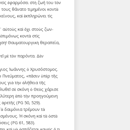
νεὶς ἐφαρμόσει στὴ ζωή του τὸν
κό τους θάνατο τιμημένοι κοντὰ
είνους, καὶ ἐκπληρώνει τὶς
᾿ αὐτοὺς καὶ ὄχι στοὺς ζων­
ἐπιμόνως κοντὰ στὶς
τηση! Θαυματουργικὴ θεραπεία,
ῖ μὲ τὸν παρόντα. Δὲν
ἅγιος Ἰωάννης ὁ Χρυσόστομος.
υ Πνεύματος, «πᾶ­σιν ὑπὲρ τῆς
ους γιὰ τὴν ἀλήθεια τῆς
αλυθεῖ σὲ σκόνη ὁ Θεὸς χάρισε
αλύτερη ἀπὸ τὴν προηγούμενη
 ἀρετῆς (PG 50, 529).
Τὰ δαιμόνια τρέμουν τὰ
σμένους. Ἡ σκόνη καὶ τὰ ὀστὰ
σεις (PG 61, 583).
ι καὶ νὰ ἀσπάζεται κανεὶς ὅ,τι