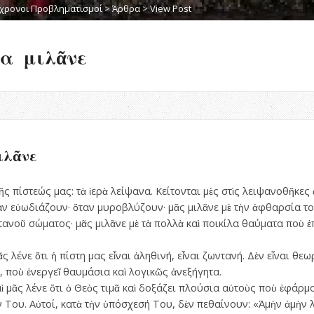
χρονοι Προβληματισμοί
>
Άρθρα
>
View Post
να μιλᾶνε
ιλᾶνε
τῆς πίστεώς μας: τὰ ἱερὰ λείψανα. Κείτονται μὲς στὶς λειψανοθῆκες
αν εὐωδιάζουν· ὅταν μυροβλύζουν· μᾶς μιλᾶνε μὲ τὴν ἀφθαρσία το
ανοῦ σώματος· μᾶς μιλᾶνε μὲ τὰ πολλὰ καὶ ποικίλα θαύματα ποὺ ἐπ
ς λένε ὅτι ἡ πίστη μας εἶναι ἀληθινή, εἶναι ζωντανή. Δὲν εἶναι θε
 ποὺ ἐνεργεῖ θαυμάσια καὶ λογικῶς ἀνεξήγητα.
ὶ μᾶς λένε ὅτι ὁ Θεὸς τιμᾶ καὶ δοξάζει πλούσια αὐτοὺς ποὺ ἐφάρ
Του. Αὐτοί, κατὰ τὴν ὑπόσχεσή Του, δὲν πεθαίνουν: «Ἀμὴν ἀμὴν λέ