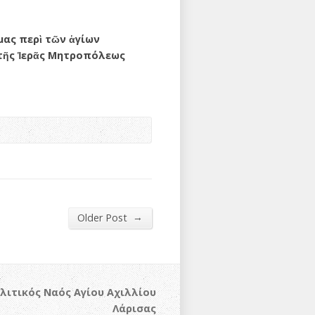
μας περὶ τῶν ἁγίων
 τῆς Ἱερᾶς Μητροπόλεως
→
Older Post
λιτικός Ναός Αγίου Αχιλλίου
Λάρισας